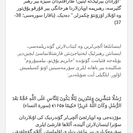
“اۇرادان بیرلیک‌تە اینین! طارافئم‌دان سیزە بیر رهبر
گلیرسە، رهبریمە اویان‌لاردا هرحانگی بیر قۇرقو یۇق‌تور
وە اۇنلار اۆزۆنتۆ چکمزلر.” دەدیک. (باقارا سورەسی؛ 38-
37)
اینسانلئغا ألچی‌لرین وە کیتاب‌لارئن گؤندریلمەسی،
اینسانئن رهبرلیک ایحتیاجئ‌نئن قارشئلانماسئ ایچین‌دیر.
بؤیلەجە قئیامت گۆنۆندە “حابریم یۇق‌تو، بیلمییۇروم”
شکلیندە بیر باهانە ایلری سۆرمەسینین اؤنۆ کسیلمیش
اۇلور. ایلگیلی آیت شؤیلەدیر:
رُسُلًا مُبَشِّرِينَ وَمُنْذِرِينَ لِئَلَّا يَكُونَ لِلنَّاسِ عَلَى اللَّهِ حُجَّةٌ بَعْدَ
الرُّسُلِ وَكَانَ اللَّهُ عَزِيزًا حَكِيمًا ﴿۱۶۵﴾ (سورة النساء)
مۆژدەجی وە اویارئجئ ألچی‌لر گؤندردیک کی اۇنلاردان
سۇنرا اینسان‌لارئن ألیندە، آللاها قارشئ ایلری
سۆرەجک‌لری بیر ماعذرت‌لری اۇلماسئن. آللاە گۆچلۆدۆر،