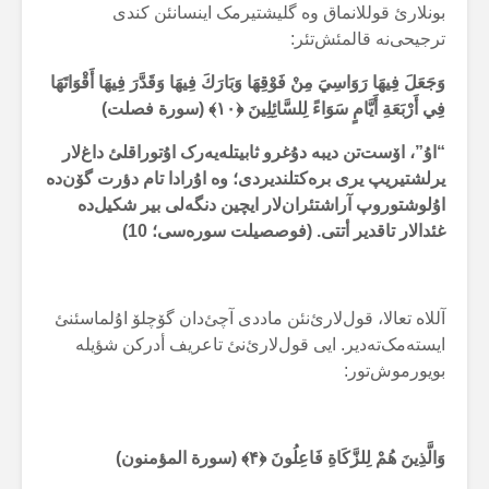
بونلارئ قوللانماق وە گلیشتیرمک اینسانئن کندی
ترجیحی‌نە قالمئش‌تئر:
وَجَعَلَ فِيهَا رَوَاسِيَ مِنْ فَوْقِهَا وَبَارَكَ فِيهَا وَقَدَّرَ فِيهَا أَقْوَاتَهَا
فِي أَرْبَعَةِ أَيَّامٍ سَوَاءً لِلسَّائِلِينَ ﴿۱۰﴾ (سورة فصلت)
“اۇ”، اۆست‌تن دیبە دۇغرو ثابیتلەیەرک اۇتوراقلئ داغ‌لار
یرلشتیریپ یری برەکتلندیردی؛ وە اۇرادا تام دؤرت گۆن‌دە
اۇلوشتوروپ آراشتئران‌لار ایچین دنگەلی بیر شکیل‌دە
غئدالار تاقدیر أتتی. (فوصصیلت سورەسی؛ 10)
آللاە تعالا، قول‌لارئ‌نئن ماددی آچئ‌دان گۆچلۆ اۇلماسئنئ
ایستەمک‌تەدیر. ایی قول‌لارئ‌نئ تاعریف أدرکن شؤیلە
بویورموش‌تور:
وَالَّذِينَ هُمْ لِلزَّكَاةِ فَاعِلُونَ ﴿۴﴾ (سورة المؤمنون)