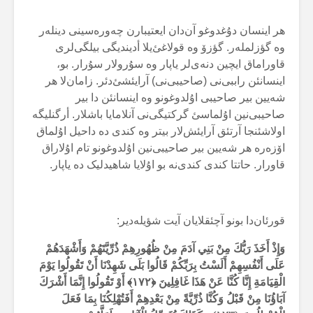
هر اینسان دۇغدوغو آن‌دان ایعتیبارن چەورەسینی دینلەر
وە گؤزلملەر. گؤزۆ وە قولاغئ‌یلا أدیندیگی بیلگی‌لری
قاوراماق ایچین دنەی‌لر یاپار وە سۇرولار سۇرار. بو،
اینسانئن راببی‌نی (صاحیبی‌نی) آرایئشئ‌دئر. زامان‌لا هر
شەیین بیر صاحیبی اۇلدوغونو وە اینسانئن دا بیر
صاحیبی‌نین اۇلماسئ گرکتیگی‌نی آنلامایا باشلار. أرگنلیگە
اولاشئنجا آرتئق آرایئش‌لار بیتر وە کندی دە داحیل اۇلماق
اۆزەرە هر شەیین بیر صاحیبی‌نین اۇلدوغونو تام اۇلاراق
قاورار. حاتتا کندی کندی‌نە بو اۇلایا شاهیدلیک دە یاپار.
قورئان‌دا بونو آچئقلایان آیت شؤیلەدیر:
وَإِذْ أَخَذَ رَبُّكَ مِنْ بَنِي آدَمَ مِنْ ظُهُورِهِمْ ذُرِّيَّتَهُمْ وَأَشْهَدَهُمْ
عَلَى أَنْفُسِهِمْ أَلَسْتُ بِرَبِّكُمْ قَالُوا بَلَى شَهِدْنَا أَنْ تَقُولُوا يَوْمَ
الْقِيَامَةِ إِنَّا كُنَّا عَنْ هَذَا غَافِلِينَ ﴿۱۷۲﴾ أَوْ تَقُولُوا إِنَّمَا أَشْرَكَ
آبَاؤُنَا مِنْ قَبْلُ وَكُنَّا ذُرِّيَّةً مِنْ بَعْدِهِمْ أَفَتُهْلِكُنَا بِمَا فَعَلَ