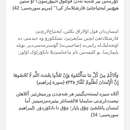
گؤرمەین بیر شەیە نەدن قوللوق أدییۇرسون؟ اۇ سنین
هیچ‌بیر ایحتیاجئنئ قارشئلاماز کی!” (مریم سورەسی؛ 42)
اینسان‌دان قول اۇلاراق بکلنن، ایحتیاج‌لارئ‌نئ
قارشئلادئغئ ایچین سایغئ‌یئ، تشککۆرۆ وە حیذمتی دە
اؤنجەلیک‌لە راببی‌نە (صاحیبی‌نە) گؤسترمەسی‌دیر. بؤیلە
یاپمازسا، بو کلیمەنین تام ماعناسئ‌یلا نانکؤرلۆک اۇلور:
وَآتَاكُمْ مِنْ كُلِّ مَا سَأَلْتُمُوهُ وَإِنْ تَعُدُّوا نِعْمَتَ اللَّهِ لَا تُحْصُوهَا
إِنَّ الْإِنْسَانَ لَظَلُومٌ كَفَّارٌ ﴿۳۴﴾ (سورة إبراهیم)
آللاە سیزە ایستەدیگینیز هر شەی‌دن ورمیش‌تیر. آللاهئن
نیعمت‌لری‌نی سایمایا قالقسانئز بیتیرەمزسینیز. آما
اینسان یانلئشئ چۇق یاپار؛ چۇق دا نانکؤردۆر. (ایبراهیم
سورەسی؛ 34)