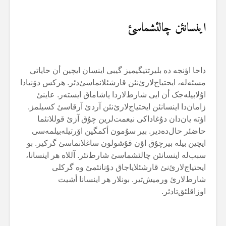
اینسانئن چالئشماسئ
داحا اؤنجە دە بلیرتتیگیمیز گیبی اینسان ایچین أن حایاتی
مسئەلە، ایحتیاج‌لارئ‌نئن قارشئلانماسئ‌دئر. هرکس دۆنیادا
اۇلابیلەجک أن ایی شارط‌لاردا یاشاماق ایستەر. عاینئ
زامان‌دا اینسانئن ایحتیاج‌لارئ‌نئن آردئ آرقاسئ کسیلمز.
اؤتە یان‌دان دۇغاداکی نیعمت‌لرین چۇق آزئ قوللانئما
حاضئر حال‌دەدیر. بیر سۇمون أکمگین اۆرتیلەبیلمەسی
ایچین بیلە بیرچۇق اؤن قۇشولون ساغلانماسئ گرکیر. بو
سبب‌لە اینسانئن چالئشماسئ شارط‌تئر. آللاە هر اینسانا،
ایحتیاج‌لارئ‌نئ قارشئلایاجاق دۇنانئمئ وە گرکلی
شارط‌لارئ ورمیش‌تیر. بونلار هر اینسانا أشیت
اوزاقلئق‌تادئر.