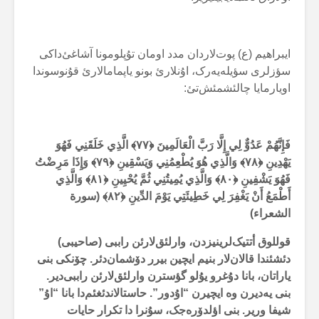
ایبراهیم (ع) پوت‌لاردان مدد اومان تۇپلومونا آشاغئ‌داکی
سؤزلری سؤیلەیەرک، اۇنلارئ بونو یاپمامالارئ قۇنوسوندا
اویارمایا چالئشمئش‌تئ:
فَإِنَّهُمْ عَدُوٌّ لِي إِلَّا رَبَّ الْعَالَمِينَ ﴿۷۷﴾ الَّذِي خَلَقَنِي فَهُوَ
يَهْدِينِ ﴿۷۸﴾ وَالَّذِي هُوَ يُطْعِمُنِي وَيَسْقِينِ ﴿۷۹﴾ وَإِذَا مَرِضْتُ
فَهُوَ يَشْفِينِ ﴿۸۰﴾ وَالَّذِي يُمِيتُنِي ثُمَّ يُحْيِينِ ﴿۸۱﴾ وَالَّذِي
أَطْمَعُ أَنْ يَغْفِرَ لِي خَطِيئَتِي يَوْمَ الدِّينِ ﴿۸۲﴾ (سورة
الشعراء)
قوللوق أتتیک‌لرینیزدن، وارلئق‌لارئن راببی (صاحیبی)
دئشئندا قالان‌لار بنیم ایچین بیرر دۆشمان‌دئر. چۆنکی بنی
یاراتان، بانا دۇغرو یۇلو گؤسترن وارلئق‌لارئن راببی‌دیر.
بنی یەدیرن وە ایچیرن “اۇدور”. حاستالاندئغئم‌دا بانا “اۇ”
شیفا وریر. بنی اؤلدۆرەجک، سۇنرا دا تکرار حایات