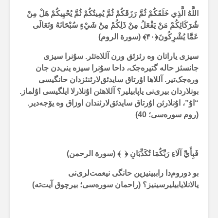
اللَّهُ الَّذِي خَلَقَكُمْ ثُمَّ رَزَقَكُمْ ثُمَّ يُمِيتُكُمْ ثُمَّ يُحْيِيكُمْ هَلْ مِنْ
شُرَكَائِكُمْ مَنْ يَفْعَلُ مِنْ ذَلِكُمْ مِنْ شَيْءٍ سُبْحَانَهُ وَتَعَالَى
عَمَّا يُشْرِكُونَ﴿۴۰﴾ (سورة الروم)
سیزی یاراتان وە رئزئق ورن آللاەتئر. سۇنرا سیزی
جانسئز حالە گتیرەجک، داحا سۇنرا سیزە ینی‌دن جان
ورەجک‌تیر. آللاها اۇرتاق سایدئق‌لارئنئزدان حانگیسی
بونلاردان بیری‌نی یاپابیلیر؟ آللاهئن اۇنلارلا ایلگیسی اۇلماز.
“اۇ”، اۇنلارئن اۇرتاق سایدئق‌لارئندان اوزاق وە یۆجەدیر.
(روم سورەسی؛ 40)
فَبِأَيِّ آلَاءِ رَبِّكُمَا تُكَذِّبَانِ ﴿ ﴾ (سورة الرحمن)
بو دوروم‌دا راببینیزین حانگی نیعمت‌لری‌نی
یالانلایابیلیرسینیز؟ (راحمان سورەسی؛ بیرچوق آیت‌تە)