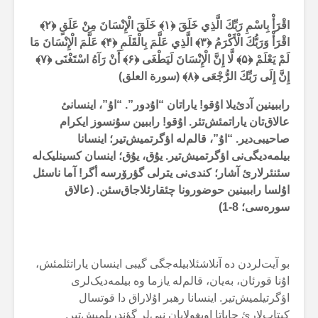
اقْرَأْ بِاسْمِ رَبِّكَ الَّذِي خَلَقَ ﴿۱﴾ خَلَقَ الْإِنْسَانَ مِنْ عَلَقٍ ﴿۲﴾
اقْرَأْ وَرَبُّكَ الْأَكْرَمُ ﴿۳﴾ الَّذِي عَلَّمَ بِالْقَلَمِ ﴿۴﴾ عَلَّمَ الْإِنْسَانَ مَا
لَمْ يَعْلَمْ ﴿۵﴾ لَّا إِنَّ الْإِنْسَانَ لَيَطْغَى ﴿۶﴾ أَنْ رَآهُ اسْتَغْنَى ﴿۷﴾
إِنَّ إِلَى رَبِّكَ الرُّجْعَى ﴿۸﴾ (سورة العلق)
راببینین آدئ‌یلا اۇقو! یاراتان “اۇدور”. “اۇ”، اینسانئ
عالاق‌تان یاراتمئش‌تئر. اۇقو! راببین سۇنسوز ایکرام
صاحیبی‌دیر. “اۇ”، قالم‌لە اؤگرتمیش‌تیر؛ اینسانا
بیلمەدیگی‌نی اؤگرتمیش‌تیر. یۇق، یۇق؛ اینسان کسینلیک‌لە
سئنئرلارئ آشار؛ کندی‌نی یترلی گؤرۆرسە أگر! آما ناسئل
اۇلسا راببینین حوضورونا چئقارئلاجاق‌سئن. (عالاق
سورەسی؛ 8-1)
بو آیت‌لردن دە آنلاشئلابیلەجگی گیبی اینسان یاراتئلمئش،
اۇنا قورئان، بەیان، قالم‌لە یازما وە بیلمەدیک‌لری
اؤگرتیلمیش‌تیر. اینسانا رهبر اۇلاراق دا قوتسال
کیتاب‌لارئ حایاتا اویغولایان نبی‌لر گؤندریلمیش‌تیر.