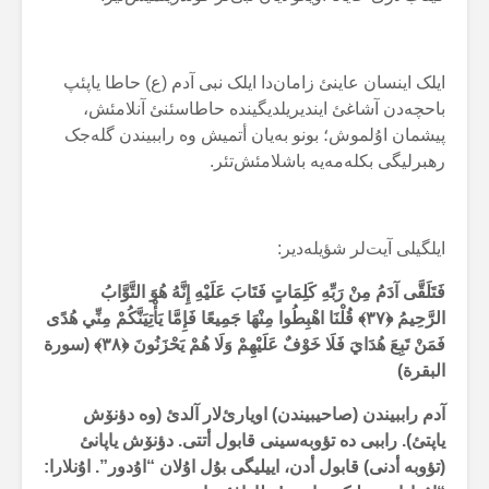
ایلک اینسان عاینئ زامان‌دا ایلک نبی آدم (ع) حاطا یاپئپ
باحچەدن آشاغئ ایندیریلدیگیندە حاطاسئنئ آنلامئش،
پیشمان اۇلموش؛ بونو بەیان أتمیش وە راببیندن گلەجک
رهبرلیگی بکلەمەیە باشلامئش‌تئر.
ایلگیلی آیت‌لر شؤیلەدیر:
فَتَلَقَّى آدَمُ مِنْ رَبِّهِ كَلِمَاتٍ فَتَابَ عَلَيْهِ إِنَّهُ هُوَ التَّوَّابُ
الرَّحِيمُ ﴿۳۷﴾ قُلْنَا اهْبِطُوا مِنْهَا جَمِيعًا فَإِمَّا يَأْتِيَنَّكُمْ مِنِّي هُدًى
فَمَنْ تَبِعَ هُدَايَ فَلَا خَوْفٌ عَلَيْهِمْ وَلَا هُمْ يَحْزَنُونَ ﴿۳۸﴾ (سورة
البقرة)
آدم راببیندن (صاحیبیندن) اویارئ‌لار آلدئ (وە دؤنۆش
یاپتئ). راببی دە تؤوبەسینی قابول أتتی. دؤنۆش یاپانئ
(تؤوبە أدنی) قابول أدن، اییلیگی بۇل اۇلان “اۇدور”. اۇنلارا: