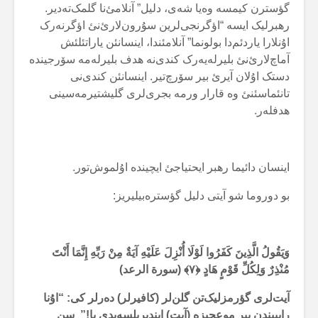
گؤسترن کیمسە وەیا شەی، دلیل” آنلامئ‌نا گلمک‌تەدیر.
رهبرلیک ایسە “اؤگرنجی‌لرین سۇرون‌لارئ‌نئ اؤگرنەرک
اۇنلارا یاردئم‌دا بولونما” آنلامئندا، اینسانئن یاراتئلئش
آماچ‌لارئ‌نئ بلیرلەیەرک کندی‌نە هدف بلیرلەمە سۆرجیندە
دستک اۇلان آیرئ بیر سۆرچ‌تیر. اینسانئن کندی‌نی
تانئماسئنئ وە قارار ورمە بجری‌لری گلیشتیرمەسینی
هدفلەر.
اینسان دائیما رهبر ایحتیاجئ ایچیندە اۇلموش‌تور.
بو دوروما شو آیتی دلیل گؤسترەبیلیریز:
وَيَقُولُ الَّذِينَ كَفَرُوا لَوْلَا أُنْزِلَ عَلَيْهِ آيَةٌ مِنْ رَبِّهِ إِنَّمَا أَنْتَ
مُنْذِرٌ وَلِكُلِّ قَوْمٍ هَادٍ ﴿۷﴾ (سورة الرعد)
آیت‌لری گؤرمزلیک‌تن گلن‌لر (کافیرلر) دەرلر کی: “اۇنا
راببیندن بیر موعجیزە (آیت) ایندیریلسەیدی یا!” سن