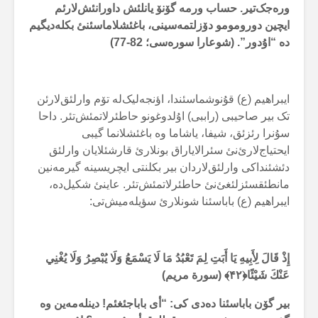
ورەجک‌تیر. حساب ورمە گۆنۆ یانلئش داورانئش‌لارئم
ایچین دورومومو دۆزلتمەسینی، باغئشلاماسئنئ بکلەدیگیم
دە “اۇدور”. (شوعارا سورەسی؛ 82-77)
ایبراهیم (ع) قۇنوشماسئندا، اؤنجەلیک‌لە تۆم وارلئق‌لارئن
تک بیر صاحیبی (راببی) اۇلدوغونو حاطئرلاتمئش‌تئر. داحا
سۇنرا رئزئق، شیفا، یاشاما وە باغئشلانما گیبی
ایحتیاج‌لارئ‌نئ سئرالایاراق بونلارئ قارشئلایان وارلئق
دئشئنداکی وارلئق‌لاردان بیر بکلنتی ایچریسینە گیرمەنین
مانطئقسئزلئغئ‌نئ حاطئرلاتمئش‌تئر. عاینئ شکیل‌دە،
ایبراهیم (ع) باباسئنا شونلارئ سؤیلەمیش‌تی:
إِذْ قَالَ لِأَبِيهِ يَا أَبَتِ لِمَ تَعْبُدُ مَا لَا يَسْمَعُ وَلَا يُبْصِرُ وَلَا يُغْنِي
عَنْكَ شَيْئًا﴿۴۲﴾ (سورة مریم)
بیر گۆن باباسئنا دەدی کی: “أی باباجئغئم! دینلەمەین وە