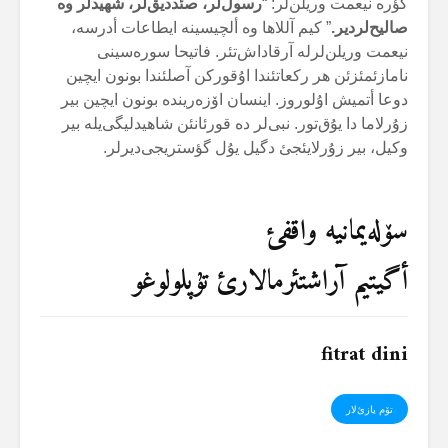
گؤرە نیعمت وریلن‌لر: “
رسول‌لر، صئددیق‌لر، شهیدلر وە
صالیح‌لردیر.
” کیم آللاها وە ألچیسینە ایطاعات أدرسە،
نیعمت وریلن‌لرلە آرقاداش‌تئر. فاتیحا سورەسینی
نامازئمئزئن هر رکعاتئندا اۇقورکن آصلئندا بونون ایچین
دوعا أتمیش اۇلوروز. اینسان اۆزەریندە بونون ایچین بیر
زۇرلاما دا یۇق‌تور. نبی‌لر دە قورئانئن شاهیدلیگی‌یلە بیر
وکیل، بیر زۇرلایئجئ دگیل یۇل گؤستریجی‌دیرلر.
سۆلەیمانیە واقفئ
أگیتیم آراشتئرمالارئ تۇپلولوغو
fitrat dini
تۆم یازئ‌لار