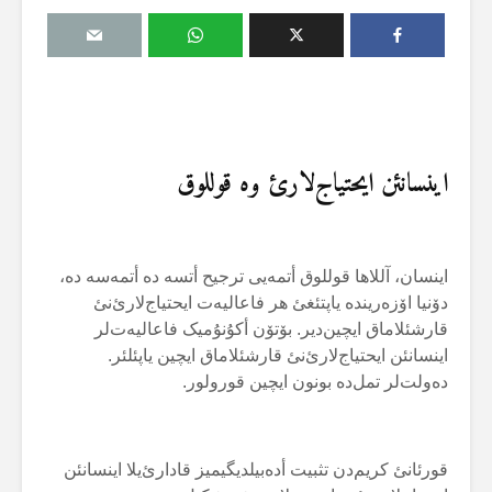
اینسانئن ایحتیاج‌لارئ وە قوللوق
اینسان، آللاها قوللوق أتمەیی ترجیح أتسە دە أتمەسە دە،
دۆنیا اۆزەریندە یاپتئغئ هر فاعالیەت ایحتیاج‌لارئ‌نئ
قارشئلاماق ایچین‌دیر. بۆتۆن أکۇنۇمیک فاعالیەت‌لر
اینسانئن ایحتیاج‌لارئ‌نئ قارشئلاماق ایچین یاپئلئر.
دەولت‌لر تمل‌دە بونون ایچین قورولور.
قورئانئ کریم‌دن تثبیت أدەبیلدیگیمیز قادارئ‌یلا اینسانئن