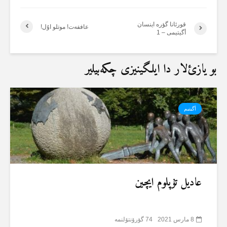
قورئانا گؤرە اینسان
عاففەت! موتلو اۇل!
أگیتیمی – 1
بو یازئ‌لار دا ایلگینیزی چکەبیلیر
أگیتیم
عادیل تۇپلوم ایچین
8 مارس 2021
74 گؤرۆنتۆلنمە