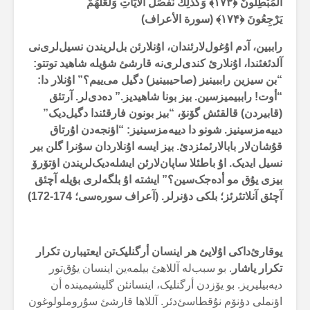
الْمُبْطِلُونَ ﴿۱۷۳﴾ وَكَذَلِكَ نُفَصِّلُ الْآيَاتِ وَلَعَلَّهُمْ
يَرْجِعُونَ ﴿۱۷۴﴾ (سورة الأعراف)
راببین، آدم اۇغول‌لارئندان، اۇنلارئن بل‌لریندن نسیل‌لری‌نی
آلدئغئندا، اۇنلارئ کندی‌لری‌نە قارشئ شؤیلە شاهید توتتو:
“بن سیزین راببینیز (صاحیبینیز) دگیل می‌ییم؟” اۇنلار دا:
“أوت! راببیمیزسین. بیز بونا شاهیدیز.” دەدی‌لر. آرتئق
(قابیردن) قالقئش گۆنۆ، “بیز بونون فارقئندا دگیل‌دیک”
دییەمزسینیز. شونو دا دییەمزسینیز: “اؤنجەدن اۇرتاق
قۇشان‌لار بابالارئمئزدئ. بیز ایسە اۇنلاردان سۇنرا گلن بیر
نسیل ایدیک. اۇ باطئلا ساپان‌لارئن ایشلەدیک‌لریندن اؤتۆرۆ
بیزی یۇق مو أدەجک‌سین؟” ایشتە اۇ بلگەلری بؤیلە آچئق
آچئق آنلاتئرئز؛ بلکی دؤنرلر. (آعراف سورەسی؛ 174-172)
یوقارئ‌داکی اۇلایئ هر اینسان أرگنلیک‌تن ایعتیبارن تکرار
تکرار یاشار
. بو سبب‌لە آللاهئ بیلمەین اینسان یۇق‌تور
دیەبیلیریز. بو یۆزدن أرگنلیک، اینسانئن گلیشیمیندە أن
اؤنملی دؤنۆم نۇقطاسئ‌دئر. آللاها قارشئ سۇروملولوغون