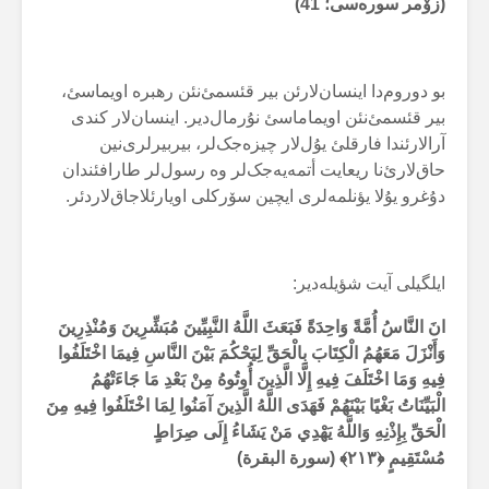
(زۆمر سورەسی؛ 41)
بو دوروم‌دا اینسان‌لارئن بیر قئسمئ‌نئن رهبرە اویماسئ،
بیر قئسمئ‌نئن اویماماسئ نۇرمال‌دیر. اینسان‌لار کندی
آرالارئندا فارقلئ یۇل‌لار چیزەجک‌لر، بیربیرلری‌نین
حاق‌لارئ‌نا ریعایت أتمەیەجک‌لر وە رسول‌لر طارافئندان
دۇغرو یۇلا یؤنلمەلری ایچین سۆرکلی اویارئلاجاق‌لاردئر.
ایلگیلی آیت شؤیلەدیر:
انَ النَّاسُ أُمَّةً وَاحِدَةً فَبَعَثَ اللَّهُ النَّبِيِّينَ مُبَشِّرِينَ وَمُنْذِرِينَ
وَأَنْزَلَ مَعَهُمُ الْكِتَابَ بِالْحَقِّ لِيَحْكُمَ بَيْنَ النَّاسِ فِيمَا اخْتَلَفُوا
فِيهِ وَمَا اخْتَلَفَ فِيهِ إِلَّا الَّذِينَ أُوتُوهُ مِنْ بَعْدِ مَا جَاءَتْهُمُ
الْبَيِّنَاتُ بَغْيًا بَيْنَهُمْ فَهَدَى اللَّهُ الَّذِينَ آمَنُوا لِمَا اخْتَلَفُوا فِيهِ مِنَ
الْحَقِّ بِإِذْنِهِ وَاللَّهُ يَهْدِي مَنْ يَشَاءُ إِلَى صِرَاطٍ
مُسْتَقِيمٍ ﴿۲۱۳﴾ (سورة البقرة)