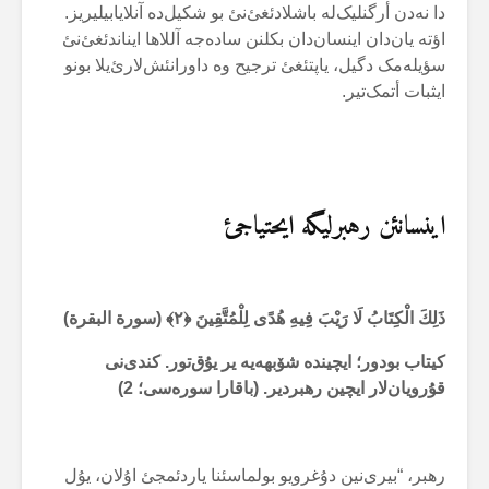
دا نەدن أرگنلیک‌لە باشلادئغئ‌نئ بو شکیل‌دە آنلایابیلیریز.
اؤتە یان‌دان اینسان‌دان بکلنن سادەجە آللاها ایناندئغئ‌نئ
سؤیلەمک دگیل، یاپتئغئ ترجیح وە داورانئش‌لارئ‌یلا بونو
ایثبات أتمک‌تیر.
اینسانئن رهبرلیگە ایحتیاجئ
ذَلِكَ الْكِتَابُ لَا رَيْبَ فِيهِ هُدًى لِلْمُتَّقِينَ ﴿۲﴾ (سورة البقرة)
کیتاب بودور؛ ایچیندە شۆبهەیە یر یۇق‌تور. کندی‌نی
قۇرویان‌لار ایچین رهبردیر. (باقارا سورەسی؛ 2)
رهبر، “بیری‌نین دۇغرویو بولماسئنا یاردئمجئ اۇلان، یۇل