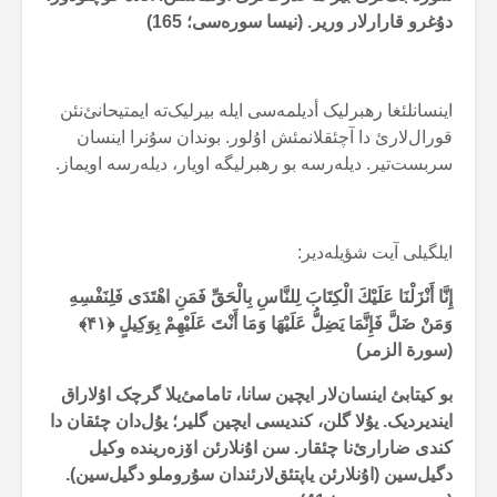
دۇغرو قارارلار وریر. (نیسا سورەسی؛ 165)
اینسانلئغا رهبرلیک أدیلمەسی ایلە بیرلیک‌تە ایمتیحانئ‌نئن
قورال‌لارئ دا آچئقلانمئش اۇلور. بوندان سۇنرا اینسان
سربست‌تیر. دیلەرسە بو رهبرلیگە اویار، دیلەرسە اویماز.
ایلگیلی آیت شؤیلەدیر:
إِنَّا أَنْزَلْنَا عَلَيْكَ الْكِتَابَ لِلنَّاسِ بِالْحَقِّ فَمَنِ اهْتَدَى فَلِنَفْسِهِ
وَمَنْ ضَلَّ فَإِنَّمَا يَضِلُّ عَلَيْهَا وَمَا أَنْتَ عَلَيْهِمْ بِوَكِيلٍ ﴿۴۱﴾
(سورة الزمر)
بو کیتابئ اینسان‌لار ایچین سانا، تامامئ‌یلا گرچک اۇلاراق
ایندیردیک. یۇلا گلن، کندیسی ایچین گلیر؛ یۇل‌دان چئقان دا
کندی ضارارئ‌نا چئقار. سن اۇنلارئن اۆزەریندە وکیل
دگیل‌سین (اۇنلارئن یاپتئق‌لارئندان سۇروملو دگیل‌سین).