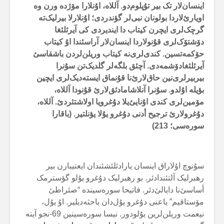
اینسان‌لار تک بیر تۇپلوم‌دو. آللاە، اۇنلارا مۆژدە ورن وە
اویارئ‌لاردا بولونان نبی‌لر گؤندردی؛ اۇنلارلا بیرلیک‌تە
گرچک‌لری ایچرن کیتاب دا ایندیردی کی آیرئلئغا
دۆشتۆک‌لری قۇنولاردا اینسان‌لار آراسئندا اۇ کیتاب
حۆکمەتسین. کندی‌لری‌نە کیتاب وریلن‌لردن باشقاسئ
آیرئلئغادۆشمەدی. آچئق بلگەلر گلدیک‌تن سۇنرا
بیربیرلری‌نین حاق‌لارئ‌نا قۇنماق ایستەدیک‌لری ایچین
بؤیلە اۇلدو. سۇنرا آنلاشامادئق‌لارئ قۇنودا آللاە،
مۆمین‌لری کندی اۇنایئ‌یلا دۇغرویا اولاشتئردئ. آللاە،
دۇغرولارئ ترجیح أدنی دۇغرو یۇلا یؤنلتیر. (باقارا
سورەسی؛ 213)
سۇنوچ اۇلاراق اینسان یارادئلئشئندان ایعتیبارن بیر
رهبرلیک آلتئندادئر. بو رهبرلیک دۇغرو یۇلو گؤسترمک
أساسئ‌نا دایالئ‌دئر. فاتیحا سورەسیندە “صئراطئ
مۆستاقیم” یاعنی دۇغرو یۇل‌دان باحثەدیلیر. اۇ یۇل،
نیعمت وریلن‌لرین یۇلودور. نیسا سورەسینین 69-نجو آیتە