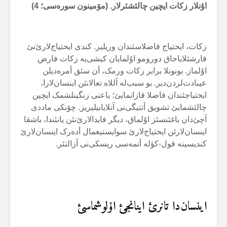
اۇنلار زکات ایچین چالئشئرلار. (مۆمینون سورەسی؛ 4)
زکات، ایحتیاج فاضلاسئندان وریلیر. کندی ایحتیاج‌لارئ‌نئ
قارشئلایاجاق دورومو اۇلمایان کیشی‌یە زکات فارض
اۇلماز. بونونلا برابر زکات ورمک، أن سئق أمرەدیلن
عیبادت‌لردن‌دیر. بو سبب‌لە آللاە تعالانئن اینسان‌لارا،
ایحتیاجئندان فاضلا قازانمایئ؛ یاعنی زنگینلشمک ایچین
چالئشمایئ تشویق أتتیگی‌نی آنلایابیلیریز. چۆنکی ماددی
آچئ‌دان باغئنسئز اۇلماق، دیگر فایدالارئ‌نئن یانئندا، باشقا
اینسان‌لارئن ایحتیاج‌لارئ سوایستیعمال أدەرک اینسان‌لارئ
کندیسینە قول-کؤلە أتمەسی ریسکی‌نی آزالتئر.
اینسان‌دا تانرئ اینانجئ اۇلوشماسئ