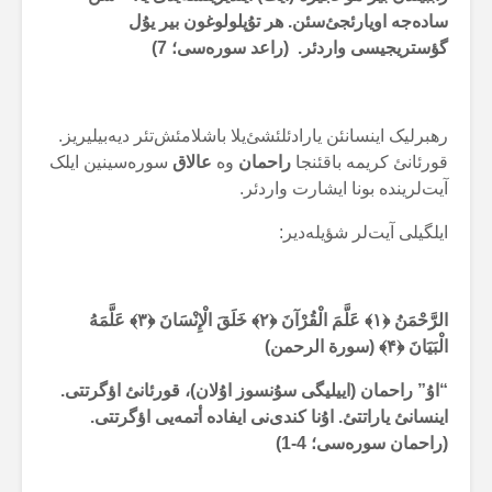
سادەجە اویارئجئ‌سئن. هر تۇپلولوغون بیر یۇل
گؤستریجیسی واردئر. (راعد سورەسی؛ 7)
رهبرلیک اینسانئن یارادئلئشئ‌یلا باشلامئش‌تئر دیەبیلیریز.
قورئانئ کریمە باقئنجا
راحمان
وە
عالاق
سورەسینین ایلک
آیت‌لریندە بونا ایشارت واردئر.
ایلگیلی آیت‌لر شؤیلەدیر:
الرَّحْمَنُ ﴿۱﴾ عَلَّمَ الْقُرْآنَ ﴿۲﴾ خَلَقَ الْإِنْسَانَ ﴿۳﴾ عَلَّمَهُ
الْبَيَانَ ﴿۴﴾ (سورة الرحمن)
“اۇ” راحمان (اییلیگی سۇنسوز اۇلان)، قورئانئ اؤگرتتی.
اینسانئ یاراتتئ. اۇنا کندی‌نی ایفادە أتمەیی اؤگرتتی.
(راحمان سورەسی؛ 4-1)