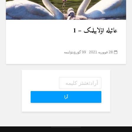
عائیلە اۇلابیلمک – 1
28 فووریه 2021
99 گؤرۆنتۆلنمە
آرا