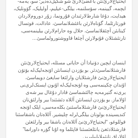
ایحتیاج‌لارئ‌نئن باعضئ‌لارئ شو شکیل‌دەدیر: سو، یەمە-
ایچمە، گیینمە، سۆسلنمە، بیلگی-عیلیم، أولیلیک، گۆونلیک،
هیدایت، دۇغا شارط‌لارئندان قۇرونما، زۇر دوروم‌لاردان
قورتارئلما، گۆناەلارئن باغئشلانماسئ، عادالت، قوتسال
کیتابئن آچئقلانماسئ، حلال وە حارام‌لارئن بیلینمەسی،
تارتئشئلان قۇنولارئن آچئغا قاووشتورولماسئ…
اینسان ایچین دۆنیادا أن حایاتی مسئلە، ایحتیاج‌لارئ‌نئن
قارشئلانماسئ‌دئر. بو یۆزدن اینسانئن اۆنجەلیک‌لە بۆتۆن
ایحتیاج‌لارئ‌نئ قارشئلایان وارلئغا سایغئ دویماسئ،
اۇندان چکینمەسی وە اؤنجەلیک‌لە اۇنون ایستک‌لری‌نی
یری‌نە گتیرمەیە چالئشماسئ قادار دۇغال بیر شەی
اۇلاماز. بو یۆزدن اینسانئن آللاە دئشئندا بیر وارلئق‌تان
ایحتیاج‌لارئ‌نئ قارشئلاماسئنئ بکلەمەسی، ایلک اؤنجە
کندیسیندە بولونان بیلگی‌لرلە چلیشیر. آللاەتان باشقاسئنا
قوللوغو، “ایحتیاج‌لارئ‌نئ آللاەتان باشقا بیر وارلئغئن
قارشئلادئغئ یانئلغئسئنا قاپئلما وە اۇنا گؤرە داورانما”
اۇلاراق تانئملایابیلیریز.