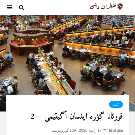
أگیتیم
قورئانا گؤرە اینسان أگیتیمی – 2
fitrat dini
17 ژانویه 2020
169 گؤرۆنتۆلنمە