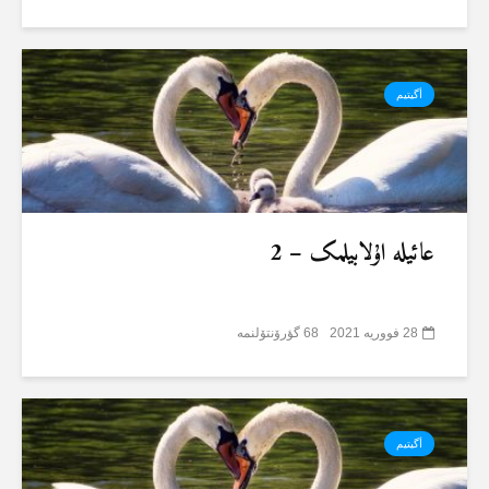
أگیتیم
عائیلە اۇلابیلمک – 2
28 فووریه 2021
68 گؤرۆنتۆلنمە
أگیتیم