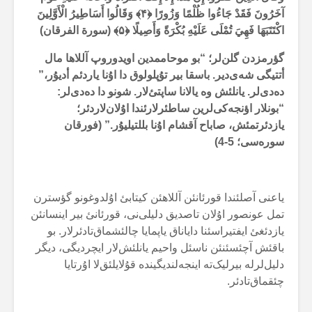
آخَرُونَ فَقَدْ جَاءُوا ظُلْمًا وَزُورًا ﴿
۴
﴾
وَقَالُوا أَسَاطِيرُ الْأَوَّلِينَ
اكْتَتَبَهَا فَهِيَ تُمْلَى عَلَيْهِ بُكْرَةً وَأَصِيلًا ﴿
۵
﴾ (سورة الفرقان)
گؤرمزدن گلن‌لر؛ “بو موحاممدین اویدوروپ آللاها مال
أتتیگی شەی‌دیر. باسقا بیر تۇپلولوق دا اۇنا یاردئم أدیۇر،”
دەدی‌لر. یانلئش وە یالانا ساپتئ‌لار. شونو دا دەدی‌لر:
“بونلار اؤنجەکی‌لرین ساطئرلارئندا اۇلان‌لاردئر؛
یازدئرتمئش، صاباح آقشام اۇنا بللتیلیۇر.” (فورقان
سورەسی؛ 5-4
)
یاعنی آصلئندا قورئانئن آللاهئن کیتابئ اۇلدوغونو گؤسترن
تمل عونصور اۇلان تاصدیق دلیلی‌نی، قورئانئ بیر اینسانئن
یازدئغئ ایفتیراسئنا دایاناق یاپمایا چالئشماق‌تادئرلار. بو
باقئش آچئسئنئن ناسئل واحیم یانلئش‌لار ایچردیگی، دیگر
دلیل‌لرلە بیرلیک‌تە اینجەلندیگیندە قۇلایلئق‌لا اۇرتایا
چئقماق‌تادئر.