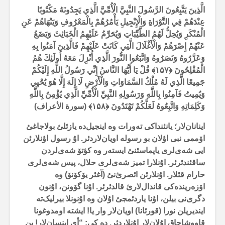
الَّذِينَ يَتَّبِعُونَ الرَّسُولَ النَّبِيَّ الْأُمِّيَّ الَّذِي يَجِدُونَهُ مَكْتُوبًا
عِنْدَهُمْ فِي التَّوْرَاةِ وَالْإِنْجِيلِ يَأْمُرُهُمْ بِالْمَعْرُوفِ وَيَنْهَاهُمْ عَنِ
الْمُنْكَرِ وَيُحِلُّ لَهُمُ الطَّيِّبَاتِ وَيُحَرِّمُ عَلَيْهِمُ الْخَبَائِثَ وَيَضَعُ
عَنْهُمْ إِصْرَهُمْ وَالْأَغْلَالَ الَّتِي كَانَتْ عَلَيْهِمْ فَالَّذِينَ آمَنُوا بِهِ
وَعَزَّرُوهُ وَنَصَرُوهُ وَاتَّبَعُوا النُّورَ الَّذِي أُنْزِلَ مَعَهُ أُولَئِكَ هُمُ
الْمُفْلِحُونَ ﴿
۱۵۷
﴾
قُلْ يَا أَيُّهَا النَّاسُ إِنِّي رَسُولُ اللَّهِ إِلَيْكُمْ
جَمِيعًا الَّذِي لَهُ مُلْكُ السَّمَاوَاتِ وَالْأَرْضِ لَا إِلَهَ إِلَّا هُوَ يُحْيِي
وَيُمِيتُ فَآمِنُوا بِاللَّهِ وَرَسُولِهِ النَّبِيِّ الْأُمِّيِّ الَّذِي يُؤْمِنُ بِاللَّهِ
وَكَلِمَاتِهِ وَاتَّبِعُوهُ لَعَلَّكُمْ تَهْتَدُونَ ﴿
۱۵۸
﴾ (سورة الأعراف)
اینانان‌لار؛ یانئنداکی تەورات وە اینجیل‌دە یازئلئ بولاجاغئ
اۆممی نبی اۇلان بو رسولە اویان‌لاردئر. اۇ رسول اۇنلارئن
ایی شەی‌لری یاپماسئنئ ایستەر وە کؤتۆ شەی‌لردن
ساقئندئرئر. اۇنلارا تمیز شەی‌لری حلال، پیس شەی‌لری
حارام قئلار. اۇنلارئن ائصرئ‌نئ (آغئر یۆکۆنۆ) وە
اۆزەریندەکی قاندال‌لارئ قالدئرئر. اۇنا گۆونن، اۇنون
دگری‌نی بیلن، اۇنا یاردئمجئ اۇلان وە اۇنونلا بیرلیک‌تە
ایندیریلن نورا (قورئانا) اویان‌لار وار یا! ایشتە اومدوغونا
قاووشاجاق اۇلان‌لار اۇنلاردئر. دە کی: “أی اینسان‌لار! بن