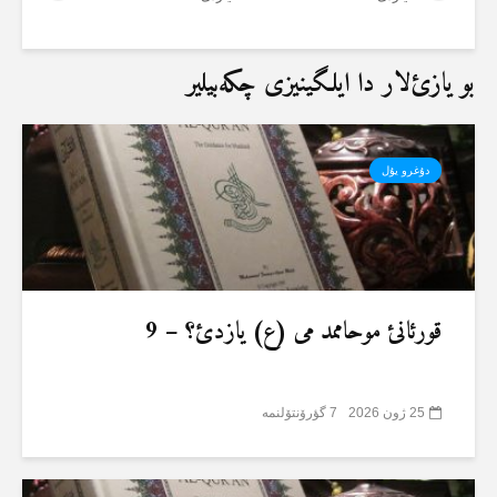
بو یازئ‌لار دا ایلگینیزی چکەبیلیر
دۇغرو یۇل
قورئانئ موحاممد می (ع) یازدئ؟ – 9
25 ژون 2026
7 گؤرۆنتۆلنمە