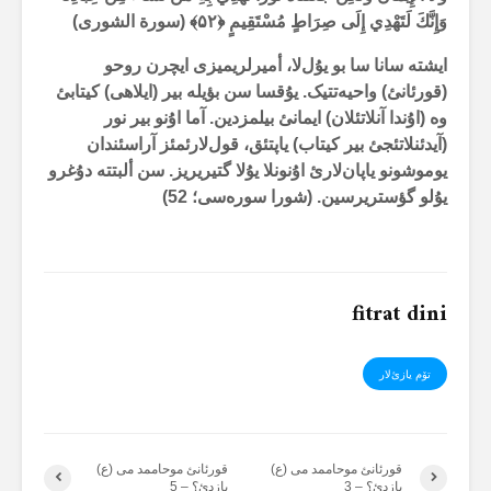
وَإِنَّكَ لَتَهْدِي إِلَى صِرَاطٍ مُسْتَقِيمٍ ﴿
۵۲
﴾ (سورة الشوری)
ایشتە سانا سا بو یۇل‌لا، أمیرلریمیزی ایچرن روحو
(قورئانئ) واحیەتتیک. یۇقسا سن بؤیلە بیر (ایلاهی) کیتابئ
وە (اۇندا آنلاتئلان) ایمانئ بیلمزدین. آما اۇنو بیر نور
(آیدئنلاتئجئ بیر کیتاب) یاپتئق، قول‌لارئمئز آراسئندان
یوموشونو یاپان‌لارئ اۇنونلا یۇلا گتیریریز. سن ألبتتە دۇغرو
یۇلو گؤستریرسین. (شورا سورەسی؛
52
)
fitrat dini
تۆم یازئ‌لار
قورئانئ موحاممد می (ع)
قورئانئ موحاممد می (ع)
یازدئ؟ – 3
یازدئ؟ – 5