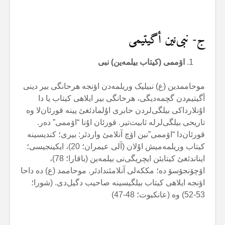
ج- نبی‌نین أگیتیمی
اۆممی (کیتاب بیلمەین) نبی
موحاممدین (ع) نبیلیک وریلمەدن اؤنجە هرحانگی بیر دینی
أگیتیم‌دن گچمەدیگی، هرحانگی بیر ایلاهی کیتاب یا دا
اۇنلارداکی بیلگی‌لردن حابری اۇلمادئغئ یینە قورئان‌لا وە
تاریحی بیلگی‌لرلە ثابیت‌تیر. قورئان اۇنا “اۆممی” دەر.
قورئان‌دا “اۆممی”نین اۆچ آنلامئ واردئر: بیری؛ کندیسینە
کیتاب وریلمەمیش اۇلان (آلی عیمران؛ 20)، ایکینجیسی؛
ایناندئغئ کیتابئن ایچریگی‌نی بیلمەین (باقارا؛ 78)،
اۆچۆنجۆسۆ دە؛ مککەلی آنلامئندادئر. موحاممد (ع) دە داحا
اؤنجە ایلاهی کیتاب بیلگیسینە صاحیب دگیل‌دی. (شورا؛
53-52) وە (عانکبوت؛ 48-47)