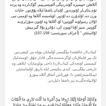
آللاهئن حپیمیزە گؤندردیگی ألچیسی‌ییم. گؤک‌لردە وە یردە
تۆم یتکی‌لر اۇنون‌دور. اۇندان باشقا ایلاە یۇق‌تور. حایات
ورن دە، اؤلدۆرن دە اۇدور. اؤیلەیسە آللاها وە اۆممی نبی
اۇلان رسولۆنە گۆونین! اۇ، آللاها وە اۇنون سؤزلری‌نە
گۆونیر. سیز اۇنا اویون کی، دۇغرو یۇلا گیرمیش
اۇلاسئنئز.” (آعراف سورەسی؛
158-157
)
کیتاب‌لار حاققئندا بیلگیسی اۇلمایان بؤیلە بیر کیشی‌نین
تک بیر قایناق‌تان اؤگرنەمەیەجگی قادار چۇق -اۆستەلیک
کیمیسی اؤنجەکی کیتاب‌لاردا داحی بولونمایان- ایلاهی وە
تاریحی بیلگی‌یی، کندی یتکیسی ایلە یازیۇر اۇلماسئنئن
ایمکانسئزلئغئ دا؛ قورئانئن آنجاق آللاە سؤزۆ
اۇلابیلەجگی‌نە بیر باشقا دلیل‌دیر:
وَكَذَلِكَ أَوْحَيْنَا إِلَيْكَ رُوحًا مِنْ أَمْرِنَا مَا كُنْتَ تَدْرِي مَا الْكِتَابُ
وَلَا الْإِيمَانُ وَلَكِنْ جَعَلْنَاهُ نُورًا نَهْدِي بِهِ مَنْ نَشَاءُ مِنْ عِبَادِنَا