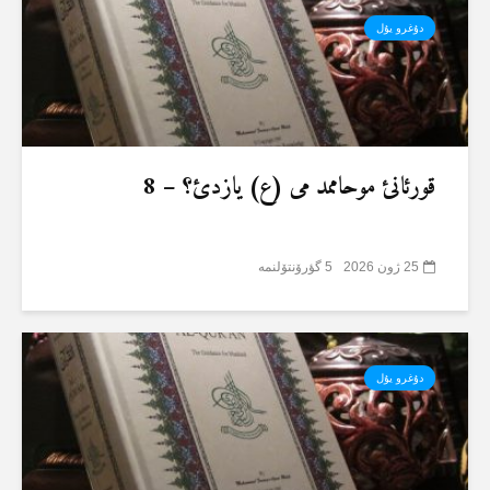
دۇغرو یۇل
قورئانئ موحاممد می (ع) یازدئ؟ – 8
25 ژون 2026
5 گؤرۆنتۆلنمە
دۇغرو یۇل