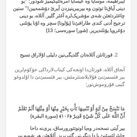
ایبراهیمە، موسایا وە عیسایا أمرەتتیگیمیز شودور: “بو
دینی آیاق‌تا توتون وە بیربیرینیزدن آیرئ دۆشمەیین!” سنین
چاغئردئغئن شەی مۆشریک‌لرە آغئر گلیر. آللاە، بو دینی
ترجیح أدنی کندی طارافئ‌نا (یۇلونا) سچر وە اۇنا یؤنلنی
دۇغرویا یؤنلندیریر. (شورا سورەسی؛
13
)
قورئانئن آللاەتان گلدیگی‌نین دلیلی اۇلاراق نسیح
آنجاق آللاە، قورئان‌دا اؤنجەکی کیتاب‌لارداکی حۆکۆم‌لرین
بیر قئسمئ‌نئ قۇلایلاشتئرمئش، بیر قئسمئ‌نئ دا اۇلدوغو
گیبی قۇروموش‌تور:
مَا نَنْسَخْ مِنْ آيَةٍ أَوْ نُنْسِهَا نَأْتِ بِخَيْرٍ مِنْهَا أَوْ مِثْلِهَا أَلَمْ تَعْلَمْ
أَنَّ اللَّهَ عَلَى كُلِّ شَيْءٍ قَدِيرٌ ﴿
۱۰۶
﴾ (سورة البقرة)
بیر آیتی نسحەدر وەیا اونوتتورورساق، یری‌نە داحا
حایئرلئسئنئ یا دا دنگی‌نی گتیریریز. آللاهئن هر شەیە بیر