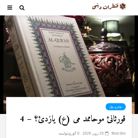
دۇغرو یۇل
قورئانئ موحاممد می (ع) یازدئ؟ – 4
fitrat dini
25 ژون 2026
6 گؤرۆنتۆلنمە