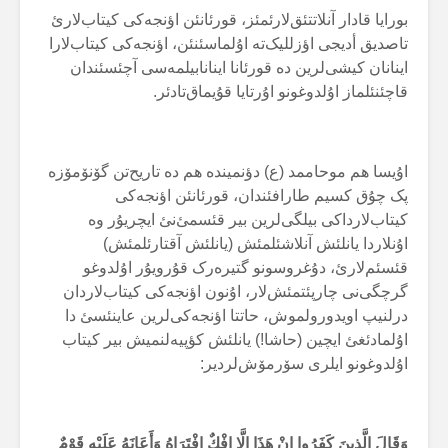
بورایا قادار آنلاتتئق‌لارئمئز، قورئانئن اؤنجەکی کیتاب‌لارئ
تاصدیق أدیجی اؤزللیک‌تە اۇلماسئنئن، اؤنجەکی کیتاب‌لارا
اینانان کیشی‌لرین دە قورئانا اینانابیلمەسی آچئسئندان
قاچئنئلماز اۇلدوغونو اۇرتایا قۇیماق‌تادئر.
اۇیسا هم موحاممد (ع) دؤنمیندە هم دە تاریح‌تن گۆنۆمۆزە
پک چۇق کسیم طارافئندان، قورئانئن اؤنجەکی
کیتاب‌لارداکی بیلگی‌لرین بیر قئسمئ‌نئ ایچریۇر وە
اۇنلاردا یانلئش آنلاشئلمئش (یانلئش آقتارئلمئش)
قئسئم‌لارئ، دۇغروسونو گتیرەرک قۇرویۇر اۇلدوغو
گرچگی‌نی چارپئتمئش‌لار، اۇنون اؤنجەکی کیتاب‌لاردان
درلنیپ اویدورولموش، حاتتا اؤنجەکی‌لرین عاینئسئ دا
اۇلمادئغئ ایچین (حاشا!) یانلئش کؤپیەلنمیش بیر کیتاب
اۇلدوغونو ایلری سۆرمۆش‌لردیر:
وَقَالَ الَّذِينَ كَفَرُوا إِنْ هَذَا إِلَّا إِفْكٌ افْتَرَاهُ وَأَعَانَهُ عَلَيْهِ قَوْمٌ