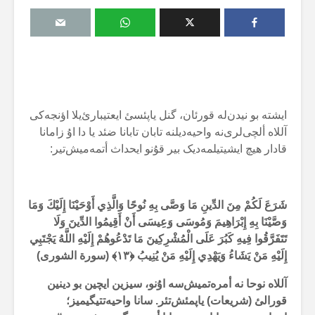
ایشتە بو نیدن‌لە قورئان، گنل یاپئسئ ایعتیبارئ‌یلا اؤنجەکی
آللاە ألچی‌لری‌نە واحیەدیلنە تابان تابانا ضئد یا دا اۇ زامانا
قادار هیچ ایشیتیلمەدیک بیر قۇنو ایحداث أتمەمیش‌تیر:
شَرَعَ لَكُمْ مِنَ الدِّينِ مَا وَصَّى بِهِ نُوحًا وَالَّذِي أَوْحَيْنَا إِلَيْكَ وَمَا
وَصَّيْنَا بِهِ إِبْرَاهِيمَ وَمُوسَى وَعِيسَى أَنْ أَقِيمُوا الدِّينَ وَلَا
تَتَفَرَّقُوا فِيهِ كَبُرَ عَلَى الْمُشْرِكِينَ مَا تَدْعُوهُمْ إِلَيْهِ اللَّهُ يَجْتَبِي
إِلَيْهِ مَنْ يَشَاءُ وَيَهْدِي إِلَيْهِ مَنْ يُنِيبُ ﴿
۱۳
﴾ (سورة الشوری)
آللاە نوحا نە أمرەتمیش‌سە اۇنو، سیزین ایچین بو دینین
قورالئ (شریعات) یاپمئش‌تئر. سانا واحیەتتیگیمیز؛