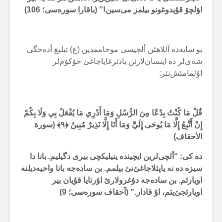
اؤلچۆ قۇیدوغونو بیلمز می‌سین!” (باقارا سورەسی؛
106
)
بو سایەدە آللاهئن ألچیسی موحاممدین (ع) تبلیغ أدەجگی
شەی‌لر دە اینسان‌لارئن یادئرغایاجاغئ حۆکۆم‌لر
اۇلمامئش‌تئر:
قُلْ مَا كُنْتُ بِدْعًا مِنَ الرُّسُلِ وَمَا أَدْرِي مَا يُفْعَلُ بِي وَلَا بِكُمْ
إِنْ أَتَّبِعُ إِلَّا مَا يُوحَى إِلَيَّ وَمَا أَنَا إِلَّا نَذِيرٌ مُبِينٌ ﴿
۹
﴾ (سورة
الأحقاف)
دە کی: “ألچی‌لرین ایچیندە ینیلیکچی بیری دگیلیم. بانا دا
سیزە دە نە یاپئلاجاغئ‌نئ بیلمم. بن سادەجە بانا واحیەدیلنە
اویارئم. بن سادەجە دۇغرولارئ اۇرتایا قۇیان بیر
اویارئجئ‌یئم، اۇ قادار.” (آحقاف سورەسی؛
9
)