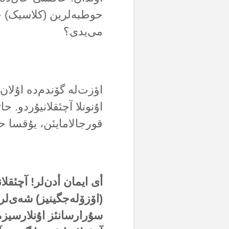
حوطبەلرین (کلاسیک) ح
می‌یدی؟
اؤزت‌لە گۆندم‌دە اۇلان
اۇنونلا آچئقلانیۇردو. ح
قورجالامایئن، یۇقسا حا
أی ایمان أدن‌لر! آچئق
(اۆزۆلەجگینیز) شەی‌لر
سۇرارسانئز اۇنلارسیزە 