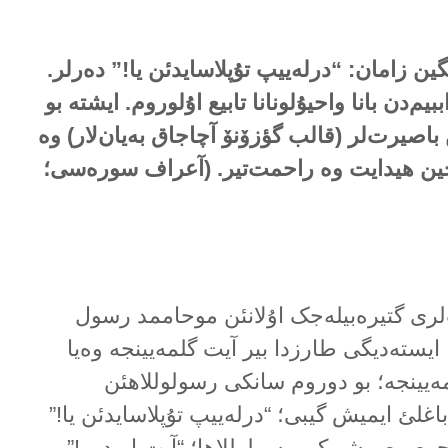
گین زامان: “درلەییپ تۇپلاسایدئن یا!” دەرلر.
م‌دن بانا واحیۇلونانا تابیع اۇلوروم. ایشتە بو
 باصیرت‌لر (قالب گؤزۆنۆ آچاجاق بەیان‌لار) وە
یچین هیدایت وە راحمت‌تیر. (آعراف سورەسی؛
‌لری گتیرەبیلەجک اۇلانئن موحاممد رسول
ا ایستەدیگی طارزدا بیر آیت گلمەیینجە وەیا
مەیینجە؛ بو دوروم سانکی رسولوللاهئن
باغلئ ایمیش گیبی؛ “درلەییپ تۇپلاسایدئن یا!”
ن حوصوص شو کی رسولوللاها؛ “آیت اویدور!”