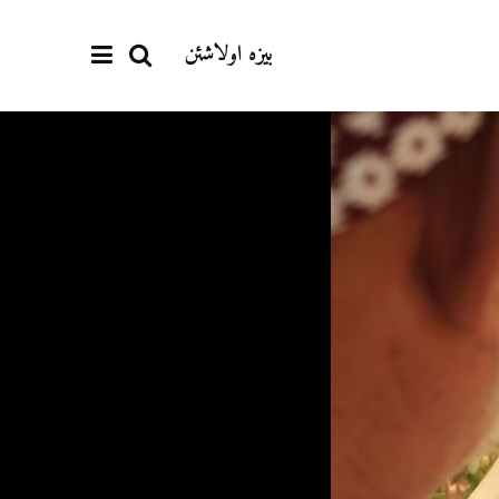
بیزە اولاشئن