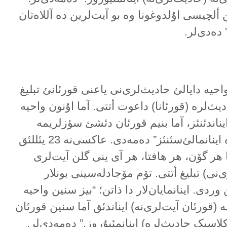
 ألچیسی اۇلدوغونا وە بو آیت‌لرین دە آللاەتان
 دەدی‌لر.
احیە دایالئ حادیث‌لری‌نی یاعنی قورئانئ تبلیغ
دیث‌لرە (قورئانا) داعوت أتتی. آما اۇنون واحیە
ایناندئنئز، آما بنیم قورئان دئشئ سؤزلریمە
(کلاسیک حادیث‌لرە) دە اینانمالئ‌سئنئز” دەمەدی. عاکسی‌نە 23 یئللئق
هر گۆن، هر هافتا، هر آی ینی گلن آیت‌لری
‌نی) تبلیغ أتتی. تۆم مۆجادلەسینی بونلار
وردی. اینانمایان‌لار دا ذاتن؛ “بیز سنین واحیە
ە (قورئان آیت‌لری‌نە) ایناندئق آما سنین قورئان
اسیک حادیث‌لرە) اینانمئیۇروز.” دەمەدی‌لر.