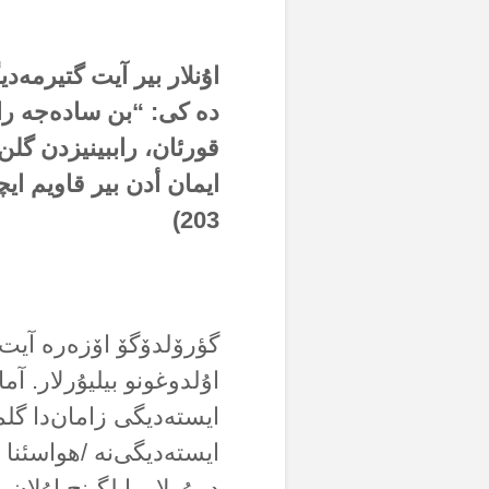
اۇنلار بیر آیت گتیرمەدی
دە کی: “بن سادەجە راببی
قورئان، راببینیزدن گلن
ایمان أدن بیر قاویم ا
)
203
گؤرۆلدۆگۆ اۆزەرە آیت
اۇلدوغونو بیلیۇرلار. آم
ایستەدیگی زامان‌دا گل
ایستەدیگی‌نە /هواسئنا 
دییۇرلار. ایلگینچ اۇلا