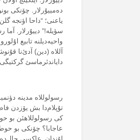
دەمییۇرلار. چۆنکی بونو ی
یاعنی؛ “داحا اؤنجە گلن 
سؤیلە!” دییۇرلار. آما ر
واحیەدیلنە تابیع اۇلوروم
آللاە (دین) آدئ‌نا قۇ
دایاندئرماسئ گرکتیگی‌
رسولوللاە مدینە دؤنمین
تۇپلام‌دا بش یۆزدن فاض
کی رسولوللاهئن بو حو
عاجابا؟ چۆنکی بو حوطب
اۇندان. عاکسی حال‌دە 