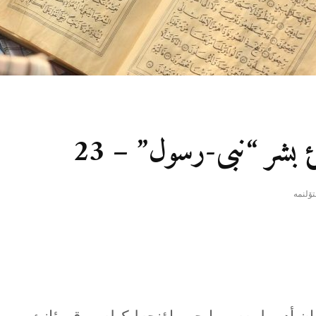
غئ بشر “نبی-رسول” – 23