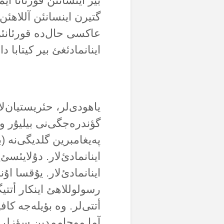
بیر اینسانئن قورئانا ا
گتیرن اینسانئن آللاهئن
عاکسی حال‌دە قورئانئن آ
اینانمادئغئ بیر کیتابا دا 
یاهودی‌لر، حئریستیان‌ل
گؤندرەجگی‌نی بیلیۇر وە 
پەیغامبرین گلدیگی‌نە (
اینانمادئ‌لار. دۇلایئسئ‌
اینانمادئ‌لار. یۇقسا اۇن
رسولوللاهئ اینکار أتتیگ
أتتی‌لر. وە بؤیلەجە کافیر
آما موحاممدین سؤزلری‌ن