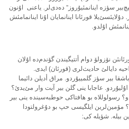
چ‌بیر سؤزە اینانمئیۇروز” دەدی‌لر. یاعنی اۇنون
دۇلایئسئ‌یلا قورئانا اینانمایان اۇنا اینانمامئش
اینانمئش اۇلدو.
ئانئن نۆزولۆ دوام أتتیگیندن گۆندم‌دە اۇلان
ە دایالئ حادیث‌لری (قورئان) ایدی.
اشقا بیر سؤز گلمییۇردو. مراق أدیلن دائیما
اۇلیۇردو. عاجابا ینی گلن بیر آیت وار مئ‌یدئ؟
و؟ رسولوللاە بو هافتاکی حوطبەسیندە ینی بیر
 مۆمین‌لرین ایلگیسی حپ بو دۇغرولتودا
ن بیلە. شؤیلە کی: