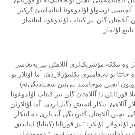
یمان أدەبیلمەسی ایچین اؤنجەلیک‌لە بو قورئانئ
 ألچیسی /رسولۆ اۇلدوغونا اینانماسئ گرکیر.
للاەتان گلن بیر کیتاب اۇلدوغونا اینانماز.
تابیع اۇلماز.
ار وە مککە مۆشریک‌لری آللاهئن بیر پەیغامبر
حاتتا بو پەیغامبری بکلییۇرلاردئ. آما اۇنلار بو
بونون ایچین موحاممد نبی‌نین سچیلدیگی‌نە)
یلا قورئانئن دا آللاەتان گلن بیر کیتاب اۇلدوغونا
لار آللاهئ اینکار أتمیش دگیل‌لردی. آما اۇنلارئن
ی ایچین آللاەتان گتیردیگی آیت‌لری دە اینکار
 اۇلدولار. اۇنلار؛ “بیز قورئانا (کیتابا) ایناندئق
ە (حادیث‌لری‌نە) اینانمئیۇروز.” دەمەدی‌لر.