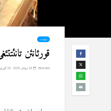
سۆننت
قورئانئن تانئتتئ
fitrat dini
24 جولای 2025
19 گؤرۆنتۆلنمە