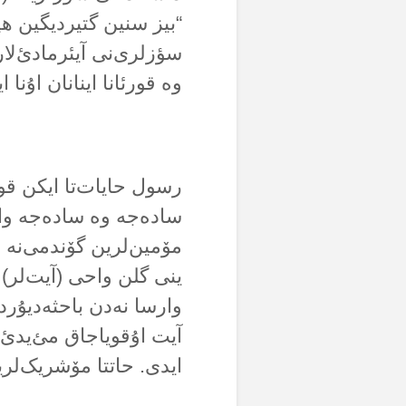
“بیز سنین گتیردیگین هی
سؤزلری‌نی آیئرمادئ‌لار. 
وە قورئانا اینانان اۇنا 
رسول حایات‌تا ایکن قور
سادەجە وە سادەجە واحی
مۆمین‌لرین گۆندمی‌نە ب
ینی گلن واحی (آیت‌لر) 
وارسا نەدن باحثەدیۇرد
آیت اۇقویاجاق مئ‌یدئ؟
ایدی. حاتتا مۆشریک‌لری