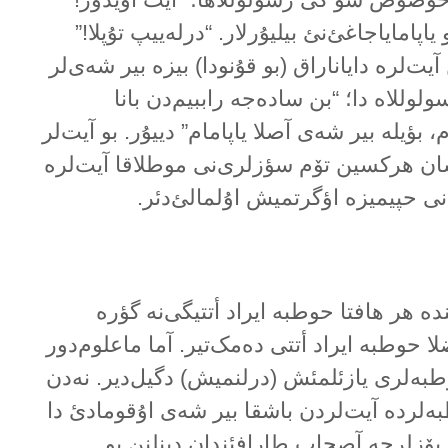
اپامایاجاغئ‌نئ بیلیۇرلار. “درلەییپ تۇپلا!”
آیت‌لرە دایاناراق (بو قۇنودا) بیزە بیر شەی‌لر
سولوللاە دا؛ “بن سادەجە راببیم‌دن بانا
، بؤیلە بیر شەی آصلا یاپامام” دییۇر. بو آیت‌لر
نوشان هرکسین تۆم سؤزلری‌نی موطلاقا آیت‌لرە
نی حپیمیزە اؤگرتمیش اۇلمالئ‌دئر.
دە هر هافتا حوطبە ایراد أتتیگی‌نە گؤرە
لا حوطبە ایراد أتتی دەمک‌تیر. آما ماعلوم‌دور
طبەلری یازئلمئش (درلنمیش) دگیل‌دیر. نەدن
ەلردە آیت‌لردن باشقا بیر شەی اۇقومادئ دا
یۆزلرجە آصحاب طارافئندان دینلنن بو