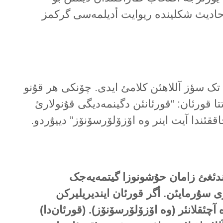
ادیث شکلیندە ریوایت أدیلمەسی گرکمز
 تک سؤز آللاهئن کلامئ ایدی. چۆنکی هر قۇنو
اتتا قورئان: “قورئانئن دگینمەدیگی قۇنولارئ
ققئندا آیت اینر وە اۆزۆلۆرسۆنۆز” دییۇردو.
لاندئغئ زامان حۇشونوزا گیتمەیەجک
ی سۇرمایئن. أگر قورئان ایندیریلیرکن
آچئقلانئر (وە اۆزۆلۆرسۆنۆز). (قورئان‌دا)