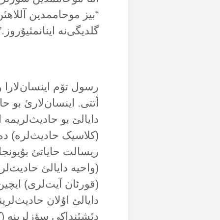
“بیز موحاممدین آللاهئن
گلدیگی‌نە اینانمئیۇروز.”
رسول تۆم اینسان‌لارا و
أتتی. اینسان‌لارئ بو حا
دایالئ بو حادیث‌لریمە 
ریسالت حایاتئ بۇیونجا 
(واحیە دایالئ حادیث‌لری
(قورئان آیت‌لری) ایچین 
دایالئ اۇلان حادیث‌لرین
دئشئنداکی سؤزلرینە (کل