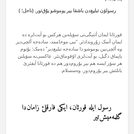
رسولۆن تبلیغ‌دن باشقا بیر یوموشو یۇق‌تور. (ناحل؛ )
قورئانا ایمان أتتیگی‌نی سؤیلەین هرکس بو آیت‌لرە دە
ایمان أتمک زۇروندادئر. “نبی موحاممد، سادەجە ألچی‌دیر
وە ألچی‌نین یوموشو دا سادەجە تبلیغ‌دیر” دەمک؛ یۇتوم
یاپماق دگیل، بو آیت‌لری اۇقوماق‌تئر. عاکسی‌نە سؤیلنن
هر سؤز ایسە هم بیر یۇروم‌دور هم دە قورئانا آیقئرئ
یانلئش بیر یۇروم‌دور. وەسسلام.
رسول ایلە قورئان، ایکی فارقلئ زامان‌دا
گلمەمیش‌تیر