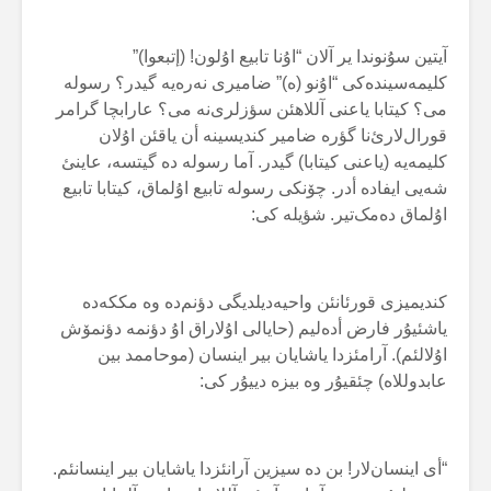
آیتین سۇنوندا یر آلان “اۇنا تابیع اۇلون! (إتبعوا)”
کلیمەسیندەکی “اۇنو (ە)” ضامیری نەرەیە گیدر؟ رسولە
می؟ کیتابا یاعنی آللاهئن سؤزلری‌نە می؟ عارابچا گرامر
قورال‌لارئ‌نا گؤرە ضامیر کندیسینە أن یاقئن اۇلان
کلیمەیە (یاعنی کیتابا) گیدر. آما رسولە دە گیتسە، عاینئ
شەیی ایفادە أدر. چۆنکی رسولە تابیع اۇلماق، کیتابا تابیع
اۇلماق دەمک‌تیر. شؤیلە کی:
کندیمیزی قورئانئن واحیەدیلدیگی دؤنم‌دە وە مککەدە
یاشئیۇر فارض أدەلیم (حایالی اۇلاراق اۇ دؤنمە دؤنمۆش
اۇلالئم). آرامئزدا یاشایان بیر اینسان (موحاممد بین
عابدوللاە) چئقیۇر وە بیزە دییۇر کی:
“أی اینسان‌لار! بن دە سیزین آرانئزدا یاشایان بیر اینسانئم.