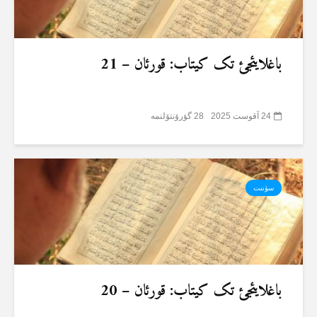
باغلایئجئ تک کیتاب: قورئان – 21
24 آقوست 2025
28 گؤرۆنتۆلنمە
سۆننت
باغلایئجئ تک کیتاب: قورئان – 20