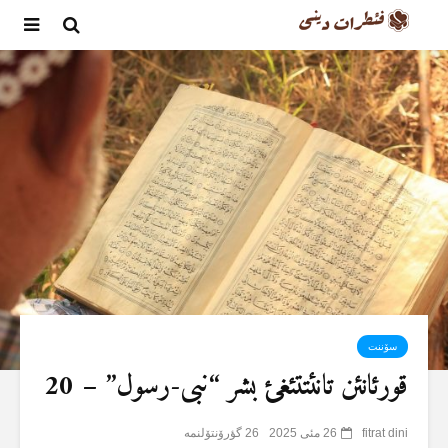
سۆننت
قورئانئن تانئتتئغئ بشر “نبی-رسول” – 20
fitrat dini
26 مئی 2025
26 گؤرۆنتۆلنمە