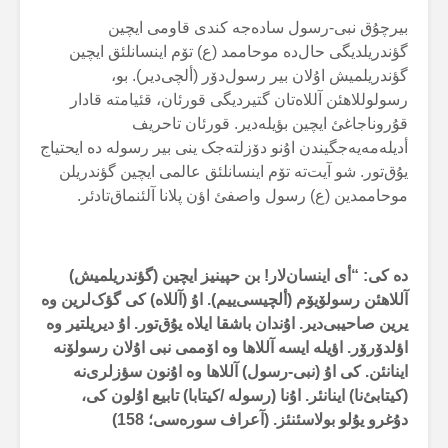
بیرچۇق نبی-رسول سادەجە کندی قاومی ایچین
گؤندریلدیگی حال‌دە موحاممد (ع) تۆم اینسانلئق ایچین
گؤندریلمیش اۇلان بیر رسول‌دۆر (ألچی‌دیر). بو،
رسولوللاهئن آللاەتان گتیردیگی قورئان، قئیامتە قادار
قۇروناجاغئ ایچین بؤیلەدیر. قورئان تاحریف
أدیلەمەیەجگیندن اۇنو دۆزلتەجک ینی بیر رسولە دە ایحتیاج
یۇق‌تور. شو آیت‌تە تۆم اینسانلئق عالمی ایچین گؤندریلن
موحاممدین (ع) رسول واصفئ اؤن پلانا آلئنماق‌تادئر.
دە کی: “أی اینسان‌لار! بن حپینیز ایچین (گؤندریلمیش)
آللاهئن رسولۆیۆم (ألچیسی‌ییم). اۇ (آللاە) کی گؤک‌لرین وە
یرین صاحیبی‌دیر. اۇندان باشقا ایلاە یۇق‌تور. اۇ دیریلتیر وە
اؤلدۆرۆر. اؤیلە ایسە آللاها وە اۆممی نبی اۇلان رسولۆنە
اینانئن. کی اۇ (نبی-رسول) آللاها وە اۇنون سؤزلری‌نە
(کیتابئ‌نا) اینانئر. اۇنا (رسولە /کیتابا) تابیع اۇلون کی،
دۇغرو یۇلو بولاسئنئز. (آعراف سورەسی؛
158
)