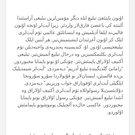
اۇنون یاپتئغئ تبلیغ ایلە دیگر مۆمین‌لرین تبلیغی آراسئندا
ألبتتە کی باعضئ فارق‌لار واردئر. زیرا آیت‌لر اؤنجە اۇنون
قالبی‌نە ایلقا أدیلمیش وە اینسانلئق عالمی تۆم آیت‌لری
ایلک کز اۇنون آغزئندان ایشیتمیش‌تیر. هر آیتین ایلک
تبلیغجیسی اۇدور. اۇ، کندیسینە پەیدرپەی واحیەدیلن تۆم
آیت‌لری بکلتمکسیزین وە درحال تبلیغ أتمیش‌تیر. تبلیغی
آکتیف اۇلاراق یاپمئش‌تئر. چۆنکی اۇ بونو یاپمایا مجبوردور.
“زامانئ گلدیگیندە تبلیغ أدریم” دیەمزدی. “آیت‌لر شیمدیلیک
بن‌دە قالسئن، اینسان‌لار بو قۇنولاردا سۇرو سۇرونجا
ایلگیلی آیت‌لری اۇقویاراق جواب وریریم.” دیەمزدی.
دۇلایئسئ‌یلا رسولوللاە تۆم آیت‌لری آکتیف اۇلاراق وە
آنئندا تبلیغ أتمیش‌تیر. چۆنکی رسول اۇلاراق بونو یاپمایا
مجبوردور. عاکسی حال‌دە ألچیلیک یوموشونو یاپمامئش
اۇلوردو.