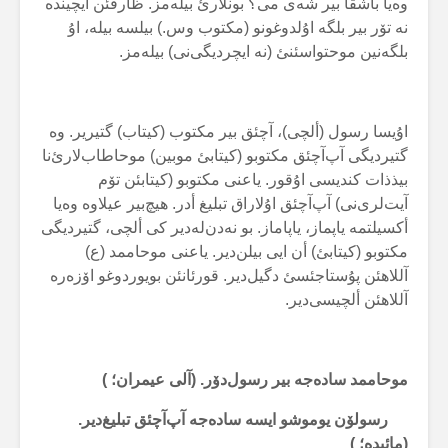
وەیا باشقا بیر شەی می؟ بونلارئ بیلەمز. ظارفئن ایچیندە
نە تۆر بیر بلگە اۇلدوغونو (مکتوب وس.) بیلسە بیلە، اۇ
بلگەنین موحتواسئنئ (نە ایچردیگی‌نی) بیلەمز.
اۇیسا رسول (ألچی)، آچئق بیر مکتوب (کیتاب) گتیریر. وە
گتیردیگی آپ‌آچئق مکتوبو (کیتابئ موبین) موحاطاب‌لارئ‌نا
بیذذات کندیسی اۇقور. یاعنی مکتوبو (کیتابئن تۆم
آیت‌لری‌نی) آپ‌آچئق اۇلاراق تبلیغ أدر. هیچ‌بیر عیلاوە وەیا
أکسیلتمە یاپماز، یاپاماز. بو نەدن‌لەدیر کی ألچی، گتیردیگی
مکتوبو (کیتابئ) أن ایی بیلن‌دیر. یاعنی موحاممد (ع)
آللاهئن پۇستاجئسئ دگیل‌دیر. قورئانئن بویوردوغو اۆزەرە
آللاهئن ألچیسی‌دیر.
موحاممد سادەجە بیر رسول‌دۆر. (آلی عیمران؛ )
رسولۆن یوموشو ایسە سادەجە آپ‌آچئق تبلیغ‌دیر.
(مائیدە؛ )