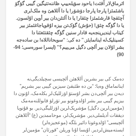
ائرماق‌لار آقئت! یاحود سؤیلەییپ ظاننەتتیگین گیبی گؤگۆ
باشئمئزا پارجا پارجا دۆشۆر! یا دا آللاهئ وە ملک‌لری
آچئقچا قارشئمئزا چئقار! یا دا آلتئن‌دان بیر أوین اۇلسون.
یا دا گؤگە چئق! (حۇش) گؤک‌تن بیزە اۇقویاجاغئمئز بیر
کیتاب ایندیرینجەیە قادار سنین گؤگە چئقتئغئنا دا
کسینلیک‌لە اینانمایئز.” دە کی: “سوبحاناللاە! بن سادەجە
بشر اۇلان بیر ألچی دگیل می‌ییم؟” (ایسرا سورەسی؛ 94-
)
90
دەمک کی بیر بشرین آللاهئن ألچیسی سچیلدیگی‌نە
اینانماماق وەیا؛ “بن دە طئبقئ سیزین گیبی بیر بشریم”
دیەن بیر ألچی‌دن بشر اۆستۆ اؤزللیک‌لر بکلەمک، اۇنون دا
بیزیم گیبی بیر بشر اۇلدوغونو بیر تۆرلۆ قابوللنەمەمک
(مۆمین‌لرین دگیل) مۆشریک‌لرین اؤزللیگی‌دیر. بو قۇنویا
دیققات أدیلملی‌دیر. مۆشریک‌لر، موحاممدین (ع) “آللاهئن
ألچیسی” اۇلدوغونا دائیر بلگە (موعجیزەلر)
ایستەمیش‌لردیر. اۇیسا اۇنا وریلن “قورئان” مۆمین‌لر