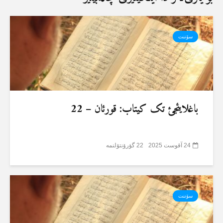
سۆننت
باغلایئجئ تک کیتاب: قورئان – 22
24 آقوست 2025
22 گؤرۆنتۆلنمە
سۆننت