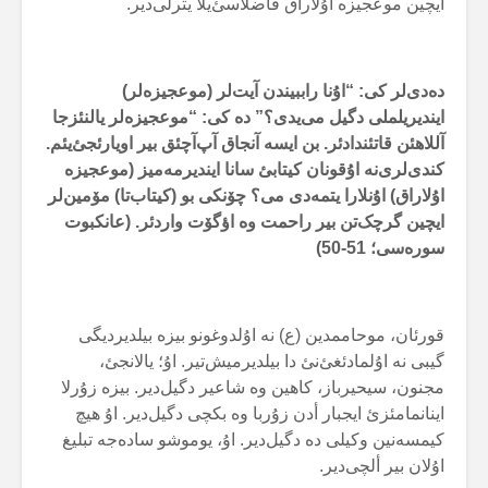
ایچین موعجیزە اۇلاراق فاضلاسئ‌یلا یترلی‌دیر.
دەدی‌لر کی: “اۇنا راببیندن آیت‌لر (موعجیزەلر)
ایندیریلملی دگیل می‌یدی؟” دە کی: “موعجیزەلر یالنئزجا
آللاهئن قاتئندادئر. بن ایسە آنجاق آپ‌آچئق بیر اویارئجئ‌یئم.
کندی‌لری‌نە اۇقونان کیتابئ سانا ایندیرمەمیز (موعجیزە
اۇلاراق) اۇنلارا یتمەدی می؟ چۆنکی بو (کیتاب‌تا) مۆمین‌لر
ایچین گرچک‌تن بیر راحمت وە اؤگۆت واردئر. (عانکبوت
سورەسی؛ 51-50
)
قورئان، موحاممدین (ع) نە اۇلدوغونو بیزە بیلدیردیگی
گیبی نە اۇلمادئغئ‌نئ دا بیلدیرمیش‌تیر. اۇ؛ یالانجئ،
مجنون، سیحیرباز، کاهین وە شاعیر دگیل‌دیر. بیزە زۇرلا
اینانمامئزئ ایجبار أدن زۇربا وە بکچی دگیل‌دیر. اۇ هیچ
کیمسەنین وکیلی دە دگیل‌دیر. اۇ، یوموشو سادەجە تبلیغ
اۇلان بیر ألچی‌دیر.