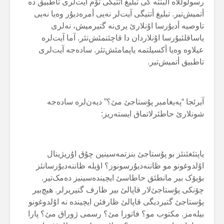
رسولوللاە ألبتتە کی تبلیغ أتتیگی تۆم آیت‌لری تاطبیق دە
أتمیش‌تیر. تبلیغ أتتیگی آیت‌لر نەیی أمرەدیۇر وەیا نەیی
تاوصیە أدیۇرسا اۇنلارئ یری‌نە گتیرمیش، نەلری
یاساقلئیۇرسا اۇنلاردان دا قاچئنمئش‌تئر. آما آیت‌لرە
عیلاوە وەیا أکسیلتمە یاپمامئش‌تئر. سادەجە آیت‌لری
تاطبیق أتمیش‌تیر.
آیرئجا “پەیغامبر پۇستاجئ مئ؟” دیەن‌لرە سادەجە
شونلارئ حاطئرلاتماق ایستەریز:
یاپتئغئنئز بو پۇستاجئ بنزتمەسینین چۇق اۇریژینال
اۇلدوغونو مو ظاننەدیۇرسونوز؟ اؤیلە ظاننەدیۇرسانئز
بۆیۆک بیر مانطئق حاطاسئ ایچیندەسینیز دەمک‌تیر.
چۆنکی پۇستاجئ‌لار قاپالئ بیر ظارف گتیریرلر. هیچ‌بیر
پۇستاجئ گتیردیگی قاپالئ ظارفئن ایچیندە نە اۇلدوغونو
بیلەمز. مکتوب مو؟ فاتورا مئ؟ رسمی ژوراق مئ؟ پارا