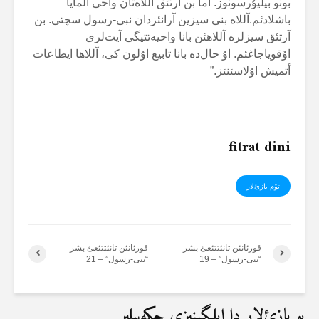
بونو بیلیۇرسونوز. آما بن آرتئق آللاەتان واحی آلمایا
باشلادئم.آللاە بنی سیزین آرانئزدان نبی-رسول سچتی. بن
آرتئق سیزلرە آللاهئن بانا واحیەتتیگی آیت‌لری
اۇقویاجاغئم. اۇ حال‌دە بانا تابیع اۇلون کی، آللاها ایطاعات
أتمیش اۇلاسئنئز.”
fitrat dini
تۆم یازئ‌لار
قورئانئن تانئتتئغئ بشر
قورئانئن تانئتتئغئ بشر
“نبی-رسول” – 19
“نبی-رسول” – 21
بو یازئ‌لار دا ایلگینیزی چکەبیلیر