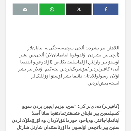
آللاهئن بیر بشردن ألچی سچمەیەجگی‌نە اینانان‌لار
(ألچی‌نین بشردن اۇلدوغونا اینانمایان‌لار) ألچی‌نین بشر
اۆستۆ بیر وارلئق اۇلماسئنئ بکلەین (اۇلدوغونو ایددیعا
أدن) کافیرلردیر /مۆشریک‌لردیر. نیتەکیم اۇنلار بیر بشر
اۇلان رسولوللاەتان دائیما بشر اۆستۆ اؤزللیک‌لر
ایستەمیش‌لردیر.
(کافیرلر) دەدی‌لر کی: “سن، بیزیم ایچین یردن سویو
کسیلمەین بیر قایناق فئشقئرتمادئقچا سانا آصلا
اینانمایاجاغئز. وەیاحود حورمالئق‌لاردان وە اۆزۆملۆک‌لردن
سنین بیر باغچەن اۇلسون دا اؤرتاسئندان شارئل شارئل