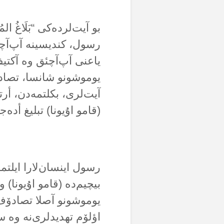
بو آیت‌لردەکی “بَلَاغُ ال
رسول، کندیسینە آپ‌آچئ
یاعنی آپ‌آچئق وە آکتیف 
یوموشونو شانسا، تصادۆف
آیت‌لری، بکلتمەدن، أرت
(قامو اۇیونا) تبلیغ أدە
رسول اینسان‌لارا ایلت
بیچیم‌دە (قامو اۇیونا) و
یوموشونو آصلا تصادۆف‌ل
اؤلۆم تهدید‌لری‌نە وە 