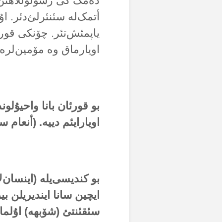
دەمک کی رسولوللاهئن ی
أتمک‌لە سئنئرلئ‌دئر. اۇ
یاپمئش‌تئر. چۆنکی قور
اویارماق وە مۆمین‌لرە
بو قورئان بانا واحیۇلو
اویارایئم دییە. (أنعام س
بو کندیسی‌یلە (اینسان
ایچین سانا ایندیریلن ب
سئقئنتئ (شۆبهە) اۇل