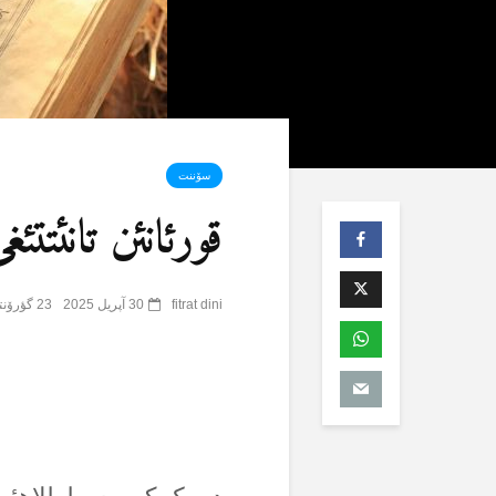
سۆننت
قورئانئن تانئتت
fitrat dini
30 آپریل 2025
23 گؤرۆنتۆلنمە