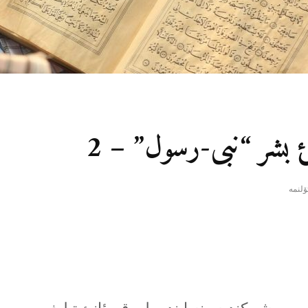
ئغئ بشر “نبی-رسول” – 2