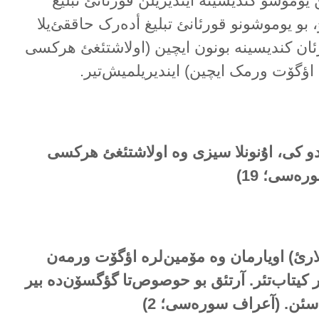
وموشو کندیسینە ایندیریلن قورئانئ تبلیغ
، بو یوموشونو قورئانئ تبلیغ أدەرک حاققئ‌یلا
ئان کندیسینە بونون ایچین (اولاشتئغئ هرکسی
 اؤگۆت ورمک ایچین) ایندیریلمیش‌تیر.
ندو کی، اۇنونلا سیزی وە اولاشتئغئ هرکسی
ورەسی؛ 19)
‌لارئ) اویارمان وە مۆمین‌لرە اؤگۆت ورمەن
یر کیتاب‌تئر. آرتئق بو حوصوص‌تا گؤگسۆن‌دە بیر
ماسئن. (آعراف سورەسی؛
2
)