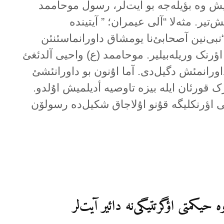
میش وە بؤیلەجە بو آیت‌لر، رسول موحاممد
ش‌تیر. مثەلا “آلی عیمران؛ ” آیتیندە
نبی‌نین آصحابئ‌نا یومشاق داورانماسئنئن
ؤرنک وریلەبیلیر. موحاممد (ع) واحیی آلدئغئ
داورانمئش دگیل‌دی. آما اۇنون بو داورانئشئ
ک قورئان ایلە بیزە تاوصیە أدیلمیش اۇلدو.
لی اؤرنکلیگە قۇنو اۇلاجاق شکیل‌دە رسولۆن