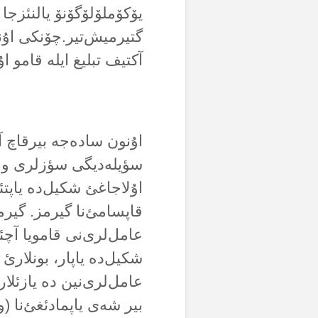
یۆکۆملۆلۆگۆنۆ یالنئزجا 
گتیرمیش‌تیر.چۆنکی اۇن
آکتیف تبلیغ ایلە قامو ا
اۇنون سادەجە بیرقاچ آ
سؤیلەدیگی سؤزلری وە 
اۇلاجاغئ شکیل‌دە یاپتئ
قاپسامئ‌نا گیرمز. گیر
عامل‌لری‌نی قامویا آچ
شکیل‌دە یاپار، بونلارئ د
عامل‌لری‌نین دە یازئلا
بیر شەی یاپمادئغئ‌نا (