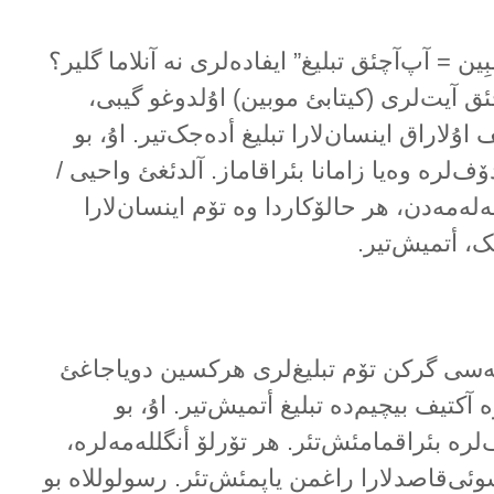
مُبِین = آپ‌آچئق تبلیغ” ایفادەلری نە آنلاما گلیر؟
ق آیت‌لری (کیتابئ موبین) اۇلدوغو گیبی،
اۇلاراق اینسان‌لارا تبلیغ أدەجک‌تیر. اۇ، بو
‌لرە وەیا زامانا بئراقاماز. آلدئغئ واحیی /
ەلەمەدن، هر حالۆکاردا وە تۆم اینسان‌لارا
جک، أتمیش‌تیر.
مەسی گرکن تۆم تبلیغ‌لری هرکسین دویاجاغئ
ە آکتیف بیچیم‌دە تبلیغ أتمیش‌تیر. اۇ، بو
رە بئراقمامئش‌تئر. هر تۆرلۆ أنگللەمەلرە،
سوئی‌قاصدلارا راغمن یاپمئش‌تئر. رسولوللاە بو