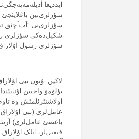
ایددیعا أدیلەمەیەجگی‌ن
سؤزلری‌نین باغلایئجئ ا
سؤزلری‌نی “آپ‌آچئق تبل
شکیل‌دەکی سؤزلری ریس
سؤزلری رسول اۇلاراق د
لاکین اۇنون نبی اۇلارا
بؤلۆمۆ واحیین اۇنایئند
اولاشتئرئلمئش وە تاوص
عامل‌لری (نبی اۇلاراق ی
باعضئ عامل‌لری) آرتئق
فیعیل‌لر، ایلک اۇلاراق