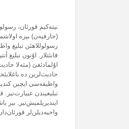
نیتەکیم قورئان، رسولولل
(حارفیەن) بیزە اولاشمئش
رسولوللاهئن تبلیغ واظ
قانئتلار. اۇنون تبلیغ أ
اۇلمادئغئ (مثەلا حادیث
حادیث‌لرین دە باغلایئج
واظیفەسی ایچین کندیس
تبلیغیندن عیبارت‌تیر. ق
ایندیریلمیش‌تیر. بیر با
واحیەدیلن‌لر قورئان‌دان