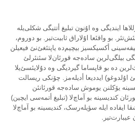
اها ایندیگی وە اۇنون تبلیغ أتتیگی شکلی‌یلە
‌تئر. بو واقئعا اۇلاراق ثابیت‌تیر. بو دوروم،
یفەسینی أکسیکسیز بیچیم‌دە یاپتئغئ‌نئ فیعیلن
تتیگی بیلگی‌لرین سادەجە قورئان‌لا سئنئرلئ
‌لرین دە بو قاپساما گیردیگی وە دۇلایئسئ‌یلا
ئ اۇلدوغو) ایددیعا أدیلەمز. چۆنکی ریسالت
ینە یۆکلنن یوموش سادەجە قورئانئن
ورئان کندیسینە بو آماچ‌لا (تبلیغ أتمەسی ایچین)
شقا ایفادە ایلە سؤیلەرسک، کندیسینە بو آماچ‌لا
 عیبارت‌تیر.