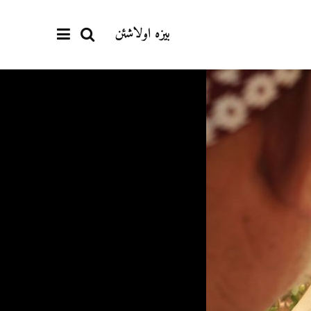
بیزە اولاشئن