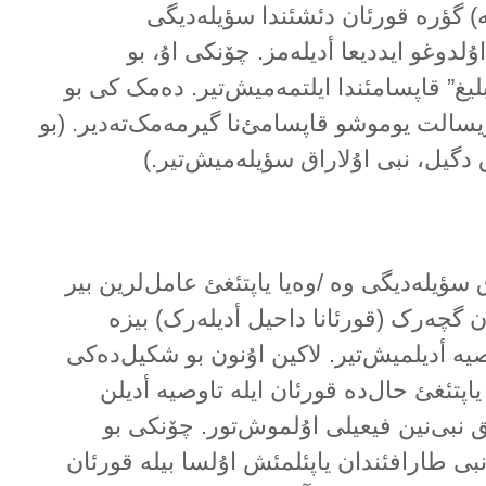
ە) گؤرە قورئان دئشئندا سؤیلەدیگی
ۇلدوغو ایددیعا أدیلەمز. چۆنکی اۇ، بو
یغ” قاپسامئندا ایلتمەمیش‌تیر. دەمک کی بو
الت یوموشو قاپسامئ‌نا گیرمەمک‌تەدیر. (بو
گیل، نبی اۇلاراق سؤیلەمیش‌تیر.)
ق سؤیلەدیگی وە /وەیا یاپتئغئ عامل‌لرین بیر
ان گچەرک (قورئانا داحیل أدیلەرک) بیزە
یە أدیلمیش‌تیر. لاکین اۇنون بو شکیل‌دەکی
اپتئغئ حال‌دە قورئان ایلە تاوصیە أدیلن
 نبی‌نین فیعیلی اۇلموش‌تور. چۆنکی بو
 نبی طارافئندان یاپئلمئش اۇلسا بیلە قورئان