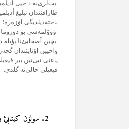
آیت‌لری‌نە داحیل أدیل
طارافئندان تبلیغ أدیلمی
باحثەدیلدیگی اۆزەرە؛ “
اؤوۆلمەسی بو دوروما ا
ایچین آصحابئ‌نا بؤیلە 
واحیین اۇنایئندان گچەر
یاعنی نبی‌نین بیر فیعی
فیعیلی حالی‌نە گلدی.
2. سولۆن کیتابئ وە حیکمتی اؤگرتتیگی‌نە دائیر آیت‌لر