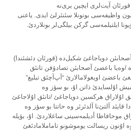
قورئان آیت‌لری ایچین یری‌نە
ون واظیفەسی بونونلا سئنئرلئ ایدی. یاعنی
ۇیونا ایلتیلمەسی گرکن بیلگی‌لر بونلاردئ.
صحابئن دویاجاغئ شکیل‌دە (قورئان دئشئندا)
/وەیا باعضئ آصحابئن تصادۆفن تانئق
غئ باعضئ اویغولامالارئ “آپ‌آچئق تبلیغ”
میش اۇلسایدئ ذاتن اۇ، بو سؤز وە
ئق اۇلاراق هرکسین دویاجاغئ /تانئق اۇلاجاغئ
ا قایئد آلتئ‌نا آلدئرئر وە حاتتا بو سؤز وە
راق موحافاظا أدیلمەسینی ساغلاردئ. اۇ، بؤیلە
وە اۇنون ریسالت یوموشونو تاماملامادئغئ