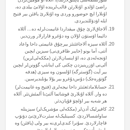
راضئ اۇلدو. اۇنلارئن قالب‌لریندە اۇلانئ بیلدی دە،
اۇنلارا ایچ حوضورو وردی وە اۇنلارئ یاقئن بیر فتیح
ایلە اؤدۆللندیردی.
آلاجاق‌لارئ چۇق میقداردا غانیمت‌لرلە دە… آللاە
دائیما اۆستۆن اۇلان وە دۇغرو قارارلار ورن‌دیر.
آللاە سیزە آلاجاغئنئز بیرچۇق غانیمتی داحا واعاد
أتتی، آما بونو (حایبر ظافری‌نی) سیزین ایچین
اؤنجەلەدی دە، اۇ اینسان‌لارئن (مککەلی‌لرین)
ألی‌نی اۆزرینیزدن چکتی کی اینانئپ گۆونن‌لر ایچین
بیر آیت (گؤسترگە) اۇلسون وە سیزی (هدفە
گؤتۆرەجک) دۇس‌دۇغرو بیر یۇلا یؤنلندیرسین.
حسابلامادئغئنئز داحا نیجەلری (فتیح وە غانیمت‌لر)
دە وار. آللاە اۇنلارئ قوشاتما آلتئ‌نا آلمئش‌تئر. آللاە
هر شەیە بیر اؤلچۆ قۇیان‌دئر.
کافیرلیک أدن‌لر (مککەلی مۆشریک‌لر) سیزینلە
ساواشسالاردئ، کسینلیک‌لە سئرت‌لارئ‌نئ دؤنۆپ
قاچارلاردئ. سۇنرا کندی‌لری‌نە بیر ولی (یاقئن) وە
یاردئم أدەجک بیری‌نی دە بولامازلاردئ.