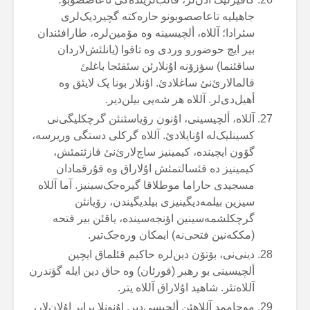
جاهیلیە تاعاصصوبونو حارەکتە گچیردیک‌لری
سئرادا؛ آللاە، ألچیسینە وە مۆمین‌لرە، طارافئندان
بیر ایچ حوضورو وردی وە تاقوا (یانلئش‌لاردان
ساقئنما) سؤزۆنە اۇنلارئن سئقئجا باغلئ
قالمالارئ‌نئ ساغلادئ. اۇنلار بونا پک لایئق وە
أهیل‌دی‌لر. آللاە هر شەیی بیلن‌دیر.
آللاە، ألچیسینی، اۇنون رۆیاسئنئن گرچکلیگی‌نی
کسینلیک‌لە اۇنایلادئ. آللاە گرکلی دستگی وریرسە،
گۆون ایچیندە، کیمینیز ساچ‌لارئ‌نئ قازئتمئش،
کیمینیز دە قئسالتمئش اۇلاراق وە قۇرقمادان
مسجیدی حاراما موطلاقا گیرەجک‌سینیز. آما آللاە
سیزین بیلمەدیگینیزی بیلدیگیندن، رۆیانئن
گرچکلشمەسینین اؤنجەسیندە، یاقئن بیر فتحە
(مککەنین فتحی‌نە) ایمکان ورەجک‌تیر.
دینی‌نی، بۆتۆن دین‌لرە حاکیم قئلماق ایچین
ألچیسینی بو رهبر (قورئان) وە حاق دین ایلە گؤندرن
آللاەتئر. شاهید اۇلاراق آللاە یتر.
موحاممد آللاهئن ألچیسی‌دیر. اۇنونلا برابر اۇلان‌لار،