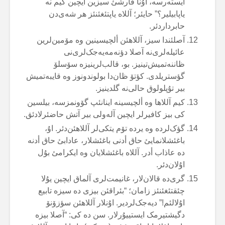
ایستەرسە، اۇنا قارشئ سیزین ایچین کیم نە
یاپابیلیر؟” حایئر؛ آللاە یاپتئغئنئز هر شەی‌دن
حابرداردئر.
آصلئندا سیز، آللاهئن ألچیسینین وە مۆمین‌لرین
عائیلەلری‌نە آصلا دؤنەمەیەجک‌لری‌نی
ظاننەتمیش‌تینیز. بو، قالب‌لرینیزە سۆسلۆ
گؤستریلدی. کؤتۆ ظان‌دا بولوندونوز وە قایبەتمیش
بیر تۇپلولوق حالی‌نە گلدینیز.
کیم آللاها وە ألچیسینە اینانئپ گۆونمزسە، بیلسین
کی بیز کافیرلر ایچین آلەولی بیر آتش حاضئرلادئق.
گؤک‌لردە وە یردە تۆم یتکی‌لر آللاهئن‌دئر. اۇ،
باغئشلانمایئ حاق أدنی باغئشلار، عادابئ حاق أدنە
دە عاذاب أدر. آللاە باغئشلایان وە ایکرامئ بۇل
اۇلان‌دئر.
گری‌دە قالان‌لار، غانیمت‌لری آلماق ایچین یۇلا
چئقتئغئنئز زامان؛ “بئراقئن بیزی دە سیزە تابیع
اۇلالئم!” دیەجک‌لردیر. اۇنلار آللاهئن سؤزۆنۆ
دگیشتیرمک ایستییۇرلار. سن دە کی: “آصلا بیزە