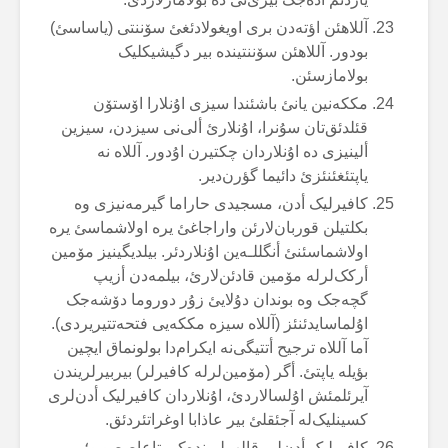
آللاهئن اؤتەدن بری اویغولادئغئ سۆننتی (یاساسئ)
بودور. آللاهئن سۆننتیندە بیر دگیشیکلیک
بولامازسئن.
مککەنین یانئ باشئندا سیزی اۇنلارا اۆستۆن
قئلدئق‌تان سۇنرا، اۇنلارئ ألی‌نی سیزدن، سیزین
ألینیزی دە اۇنلاردان چکتیرن اۇدور. آللاە نە
یاپتئغئنئزئ دائیما گؤرن‌دیر.
کافیرلیک أدن، مسجیدی حاراما گیرمەنیزی وە
بکلتیلن قوربان‌لارئن واراجاغئ یرە اولاشماسئ یرە
اولاشماسئنئ أنگللـەین اۇنلاردئر. بیلدیگینیز مۆمین
أرکک‌لرلە مۆمین قادئن‌لارئ، بیلمەدن أزیپ
گچەجک وە بوندان دۇلایئ زۇر دوروما دۆشەجک
اۇلماسایدئنئز (آللاە سیزە مککەیی فتحەتتیریردی).
آما آللاە ترجیح أتتیگی‌نە ایکرام‌دا بولونماق ایچین
بؤیلە یاپتئ. أگر (مۆمین‌لرلە کافیرلر) بیربیرلریندن
آیرئلمئش اۇلسالاردئ، اۇنلاردان کافیرلیک أدن‌لری
کسینلیک‌لە آجئقلئ بیر عاذابا اوغراتئردئق.
کافیرلیک أدن‌لر، قالب‌لریندەکی تاعاصصوبو؛