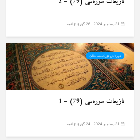
نازیعات سورەسی (79) – 2
31 دسامبر 2024
26 گؤرۆنتۆلنمە
قورئانئن تۆرکمنجە مئالئ
نازیعات سورەسی (79) – 1
31 دسامبر 2024
24 گؤرۆنتۆلنمە