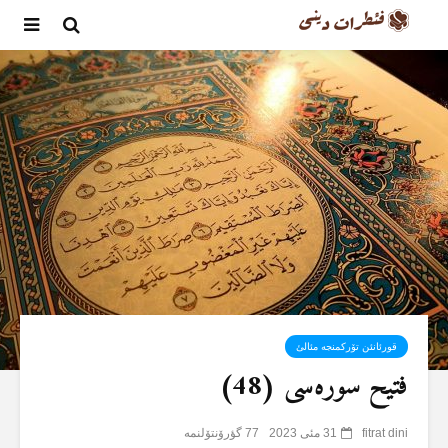
قورئانئن تۆرکمنجە مئالئ
فتیح سورەسی (48)
fitrat dini
31 مئی 2023
77 گؤرۆنتۆلنمە