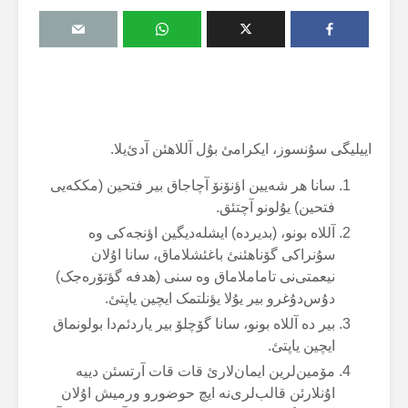
اییلیگی سۇنسوز، ایکرامئ بۇل آللاهئن آدئ‌یلا.
سانا هر شەیین اؤنۆنۆ آچاجاق بیر فتحین (مککەیی
فتحین) یۇلونو آچتئق.
آللاە بونو، (بدیردە) ایشلەدیگین اؤنجەکی وە
سۇنراکی گۆناهئنئ باغئشلاماق، سانا اۇلان
نیعمتی‌نی تاماملاماق وە سنی (هدفە گؤتۆرەجک)
دۇس‌دۇغرو بیر یۇلا یؤنلتمک ایچین یاپتئ.
بیر دە آللاە بونو، سانا گۆچلۆ بیر یاردئم‌دا بولونماق
ایچین یاپتئ.
مۆمین‌لرین ایمان‌لارئ قات قات آرتسئن دییە
اۇنلارئن قالب‌لری‌نە ایچ حوضورو ورمیش اۇلان