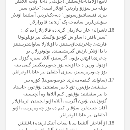
تابیع اۇلامایاجاق‌سئنئز. (چۆنکی) داحا اؤنجە آللاهئن
بؤیلە بیر سؤزۆ واردئر.” اۇنلار ایسە: “حایئر، سیز
بیزی قئسقانئیۇرسونوز.” دیەجک‌لردیر. آصلئندا اۇنلار
سؤیلنن‌لرین سادەجە پک آزئ‌نئ قاورارلار.
تاشرالئ عاراب‌لاردان گری‌دە قالان‌لارا دە کی:
“سیز یاقئن‌دا ساواش گۆجۆ یۆکسک بیر تۇپلولوغا
قارشئ چاغرئلئجاق‌سئنئز. یا اۇنلارلا ساواشئرسئنئز
یا دا اۇنلار بارئش گیریشیمیندە بولونورلار. بو
چاغرئ‌یا ایچ‌تن بۇیون أگرسنیز، آللاە سیزە گۆزل بیر
اؤدۆل وریر. داحا اؤنجە یۆز چەویردیگینیز گیبی یینە
یۆز چەویریرسنیز، سیزی آجئقلئ بیر عاذابا اوغراتئر.
(ساواشا گیتمەمەلری حوصوصوندا) کؤرە بیر
سئقئنتئ یۇق‌تور، تۇپالا بیر سئقئنتئ یۇق‌تور، حاستایا
دا بیر سئقئنتئ یۇق‌تور. کیم آللاها وە ألچیسینە
گؤنۆل‌دن بۇیون أگرسە، آللاە اۇنو ایچیندن ائرماق‌لار
آقان جننت‌لرە سۇقار. کیم دە یۆز چەویریرسە، اۇنو
آجئقلئ بیر عاذابا اوغراتئر.
اۇ آغاجئن آلتئندا سانا بیعات أتتیک‌لریندە (باغلئلئق
سؤزلشمەسی یاپتئق‌لارئندا)، آللاە اۇ مۆمین‌لردن