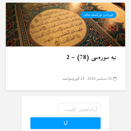
قورئانئن تۆرکمنجە مئالئ
نبە سورەسی (78) – 2
31 دسامبر 2024
24 گؤرۆنتۆلنمە
آرا