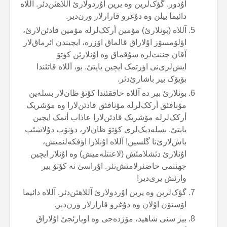
اۇدور. گؤک‌لرین وە یرین اۇردولارئ آللاهئن‌دئر. آللاە
دائیما بیلن وە دۇغرو قارارلار ورن‌دیر.
آللاە (بونلارئ) مۆمین أرکک‌لرلە مۆمین قادئن‌لارئ،
اؤلۆمسۆز اۇلاراق قالماق اۆزرە، ایچیندن ائرماق‌لار
آقان جننت‌لرە سۇقماق وە اۇنلارئن کؤتۆ
ایش‌لری‌نی اؤرتمک ایچین یاپتئ. بو، آللاە قاتئندا
بۆیۆک بیر باشارئ‌دئر.
بونلارئ بیر دە آللاە حاققئندا کؤتۆ ظان‌لار بسلەین
مۆنافئق أرکک‌لرلە مۆنافئق قادئن‌لارا وە مۆشریک
أرکک‌لرلە مۆشریک قادئن‌لارا عاذاب أتمک ایچین
یاپتئ. بسلەدیک‌لری کؤتۆ ظان‌لار، دؤنۆپ دۇلاشئپ
باش‌لارئ‌نا گلسین! آللاە اۇنلارا اؤفکەلنمیش،
اۇنلارئ دئشلامئش (لاعنتلەمیش) وە اۇنلار ایچین
جهننمی حاضئرلامئش‌تئر. اۇراسئ نە کؤتۆ بیر
وارئش یری‌دیر!
گؤک‌لرین وە یرین اۇردولارئ آللاهئن‌دئر. آللاە دائیما
اۆستۆن اۇلان وە دۇغرو قارارلار ورن‌دیر.
بیز سنی شاهید، مۆژدەجی وە اویارئجئ اۇلاراق