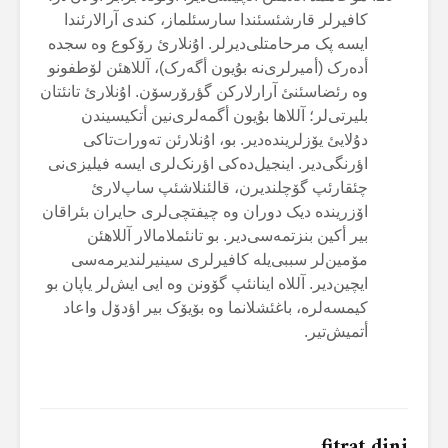
کافیرلر قارشئسئندا سارسئلماز، کندی آرالارئندا
ایسە پک مرحامتلی‌دیرلر. اۇنلارئ رۆکوع وە سجدە
أدەرک (أمیرلری‌نە بۇیون أگەرک)، آللاهئن لۆطفونو
وە رئضاسئنئ آرارلارکن گؤرۆرسۆن. اۇنلارئ تانئتان
بلیرتی‌لر؛ آللاها بۇیون أگمەلری‌نین أتکیسیندن
دۇلایئ یۆزلریندەدیر. بو، اۇنلارئن تەورات‌تاکی
اؤرنگی‌دیر. اینجیل‌دەکی اؤرنک‌لری ایسە فیلیزی‌نی
چئقارئپ گۆچلندیرن، قالئنلاشئپ ساپ‌لارئ
اۆزریندە دیک دوران وە چیفتچی‌لری حایران بئراقان
بیر أکین بنزتمەسی‌دیر. بو تانئملامالار آللاهئن
مۆمین‌لر سببی‌یلە کافیرلری سینیرلندیرمەسی
ایچین‌دیر. آللاە اینانئپ گۆونن وە ایی ایش‌لر یاپان بو
کیمسەلرە، باغئشلانما وە بۆیۆک بیر اؤدۆل واعاد
أتمیش‌تیر.
fitrat dini