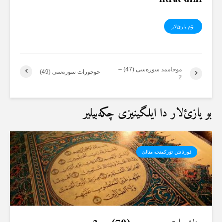
تۆم یازئ‌لار
موحاممد سورەسی (47) –
حوجورات سورەسی (49)
2
بو یازئ‌لار دا ایلگینیزی چکەبیلیر
قورئانئن تۆرکمنجە مئالئ