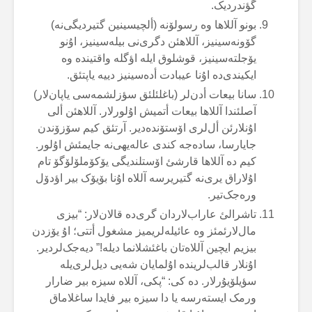
گؤندردیک.
بونو آللاها وە رسولۆنە (ألچیسینین گتیردیگی‌نە)
گۆونەسینیز، آللاهئن دگری‌نی بیلەسینیز، اۇنو
یۆجلتەسینیز، قوشلوق ایلە اؤگلە واقتیندە وە
ایکیندی‌دە اۇنا عیبادت أدەسینیز دییە یاپتئق.
سانا بیعات أدن‌لر (باغلئلئق سؤزلشمەسی یاپان‌لار)
آصلئندا آللاها بیعات أتمیش اۇلورلار. آللاهئن ألی
اۇنلارئن أل‌لری اۆستۆندەدیر. آرتئق کیم سۆزۆندن
جایارسا، سادەجە کندی عالەیهی‌نە جایمئش اۇلور.
کیم دە آللاها قارشئ اۆستلندیگی یۆکۆملۆلۆگۆ تام
اۇلاراق یری‌نە گتیریرسە آللاە اۇنا بۆیۆک بیر اؤدۆل
ورەجک‌تیر.
تاشرالئ عاراب‌لاردان گری‌دە قالان‌لار: “بیزی
مال‌لارئمئز وە عائیلەلریمیز مشغول أتتی؛ اۇ یۆزدن
بیزیم ایچین آللاەتان باغئشلانما دیلە!” دیەجک‌لردیر.
اۇنلار قالب‌لریندە اۇلمایان شەیی دیل‌لری‌یلە
سؤیلۆیۇرلار. دە کی: “پکی، آللاە سیزە بیر ضارار
ورمک ایستەرسە یا دا سیزە بیر فایدا ساغلاماق