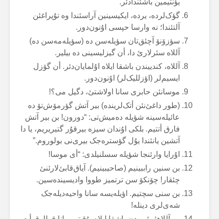
یؤنتیمین باشئندادئر.
گؤک‌لردە، یردە، ایکیسینین آراسئندا وە تۇپراغئن
آلتئندا؛ نە وارسا حپسی اۇنون‌دور.
سؤزۆنۆ آچئق‌تان سؤیلەسن دە (سؤیلەمەسن دە)
آللاە سئرلارئ دا، أن گیزلیسینی دە بیلیر.
آللاە، کندییندن باشقا ایلاە اۇلمایان‌دئر. أن گۆزل
ایسیم‌لر (اؤزللیک‌لر) اۇنون‌دور.
موسانئن حابری سانا اولاشتئ، دگیل می؟!
(طور داغئ‌نئن أتک‌لریندە) بیر آتش گؤرمۆش‌تۆ دە
عائیلەسینە شؤیلە دەمیش‌تی: “دورون! بن بیر آتش
فارق أتتیم. بلکی اۇندان سیزە بیرقۇر گتیریریم، یا دا
آتشین یانئندا یۇل گؤسترەجک بیری‌نی بولوروم.”
اۇرایا وارئنجا شؤیلە سسلنیلدی: “أی موسا!
بن سنین راببینیم (صاحیبینیم). آیاق‌قابئ‌لارئنئ
چئقار! چۆنکۆ سن ترتمیز طووا وادیسیندەسین.
بن سنی سچتیم. اؤیلەیسە سانا واحیەدیلەجک
شەی‌لری دینلە!
بن آللاهئم؛ بن‌دن باشقا ایلاە یۇق‌تور. بانا قوللوق أت