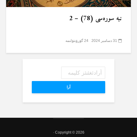
نبە سورەسی (78) – 2
31 دسامبر 2024
24 گؤرۆنتۆلنمە
آرا
Copyright © 2026 ·