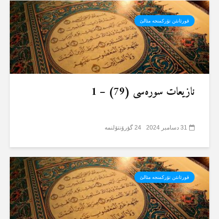
قورئانئن تۆرکمنجە مئالئ
نازیعات سورەسی (79) – 1
31 دسامبر 2024
24 گؤرۆنتۆلنمە
قورئانئن تۆرکمنجە مئالئ