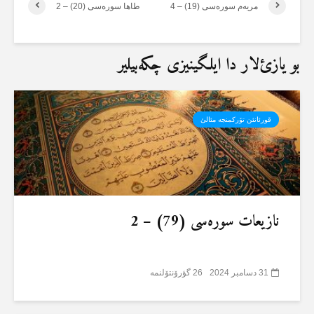
مریەم سورەسی (19) – 4
طاها سورەسی (20) – 2
بو یازئ‌لار دا ایلگینیزی چکەبیلیر
قورئانئن تۆرکمنجە مئالئ
نازیعات سورەسی (79) – 2
31 دسامبر 2024
26 گؤرۆنتۆلنمە