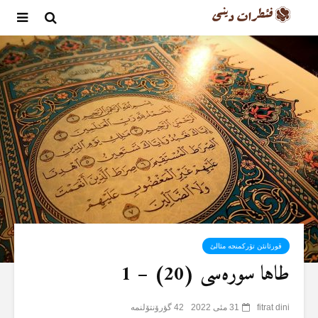
قورئانئن تۆرکمنجە مئالئ
طاها سورەسی (20) – 1
fitrat dini
31 مئی 2022
42 گؤرۆنتۆلنمە