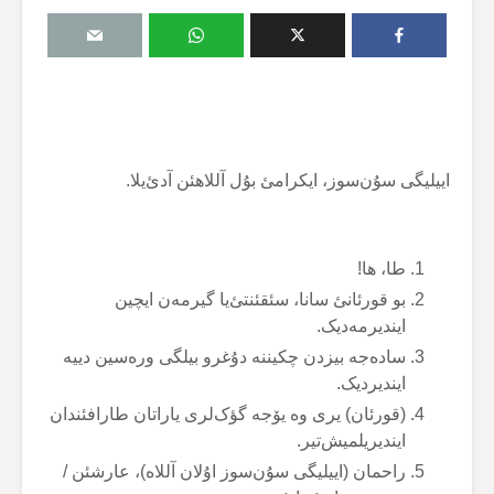
اییلیگی سۇن‌سوز، ایکرامئ بۇل آللاهئن آدئ‌یلا.
طا، ها!
بو قورئانئ سانا، سئقئنتئ‌یا گیرمەن ایچین
ایندیرمەدیک.
سادەجە بیزدن چکیننە دۇغرو بیلگی ورەسین دییە
ایندیردیک.
(قورئان) یری وە یۆجە گؤک‌لری یاراتان طارافئندان
ایندیریلمیش‌تیر.
راحمان (اییلیگی سۇن‌سوز اۇلان آللاە)، عارشئن /