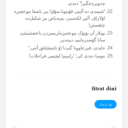
چەویرەجگیز!” دەدی.
“شیمدی دە ألینی قۇینونا سۇق! بیر باشقا موعجیزە
اۇلاراق، ألین لکەسیز، بم‌بەیاض بیر شکیل‌دە
چئقسئن!
بونلار أن بۆیۆک موعجیزەلریمیزدن باعضئسئنئ
سانا گؤسترەلیم، دییەدیر.
حایدی، فیرعاوونا گیت! اۇ تاشقئنلئق أتتی.”
موسا دەدی کی: “راببیم! ایچیمی فراحلات!
fitrat dini
تۆم یازئ‌لار