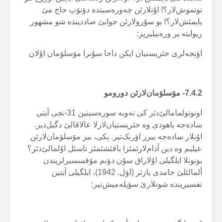
توتموش‌لار؟! اۇنلارئن چەورەسیندە دؤنۆپ حاج مئ
یاپمئش‌لار؟! بو سۇرولارئن جوابئ صاددیندە شو مشهور
ریوایتە یر ورەبیلیریز:
اؤنجەلری حئریستیان ایکن داحا سۇنرا مۆسلۆمان اۇلان
7.4.2-
مۆسلۆمان‌لارئن دورومو
اونوتولمامالئ‌دئر کی تەوبە سورەسینین 31-نجی آیتی
سادەجە یاهودی وە حئریستیان‌لارلا عالاقالئ دگیل‌دیر.
اۇنلار سادەجە بیرر اؤرنک‌تیر. پکی، بیز مۆسلۆمان‌لارئن
عیلیم وە دین آدام‌لارئمئزا باقئشئمئز ناسئل اۇلمالئ‌دئر؟
بونونلا ایلگیلی اۇلاراق سۇن دؤنم مۆفسسیرلریندن
ألمالئلئ حامدی یازئر (اؤل. 1942)، ایلگیلی آیتین
تفسیریندە شونلارئ سؤیلەمیش‌تیر: