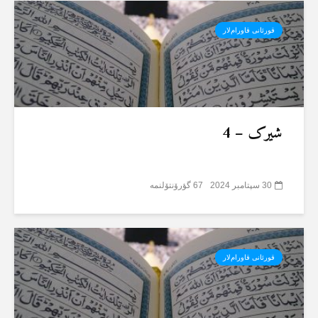
قورئانی قاورام‌لار
شیرک – 4
30 سپتامبر 2024
67 گؤرۆنتۆلنمە
قورئانی قاورام‌لار