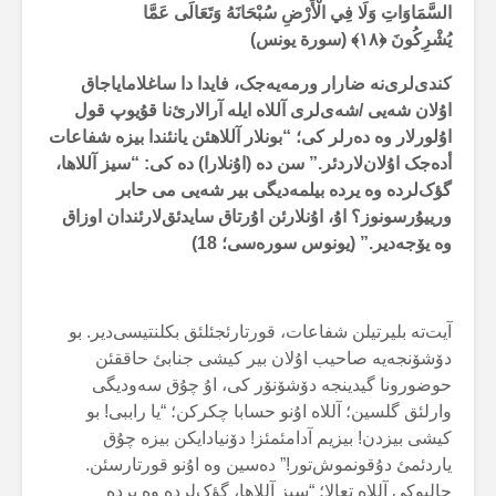
السَّمَاوَاتِ وَلَا فِي الْأَرْضِ سُبْحَانَهُ وَتَعَالَى عَمَّا
يُشْرِكُونَ ﴿
۱۸
﴾ (سورة یونس)
کندی‌لری‌نە ضارار ورمەیەجک، فایدا دا ساغلامایاجاق
اۇلان شەیی /شەی‌لری آللاە ایلە آرالارئ‌نا قۇیوپ قول
اۇلورلار وە دەرلر کی؛ “بونلار آللاهئن یانئندا بیزە شفاعات
أدەجک اۇلان‌لاردئر.” سن دە (اۇنلارا) دە کی: “سیز آللاها،
گؤک‌لردە وە یردە بیلمەدیگی بیر شەیی می حابر
ورییۇرسونوز؟ اۇ، اۇنلارئن اۇرتاق سایدئق‌لارئندان اوزاق
وە یۆجەدیر.” (یونوس سورەسی؛ 18)
آیت‌تە بلیرتیلن شفاعات، قورتارئجئلئق بکلنتیسی‌دیر. بو
دۆشۆنجەیە صاحیب اۇلان بیر کیشی جنابئ حاققئن
حوضورونا گیدینجە دۆشۆنۆر کی، اۇ چۇق سەودیگی
وارلئق گلسین؛ آللاە اۇنو حسابا چکرکن؛ “یا راببی! بو
کیشی بیزدن! بیزیم آدامئمئز! دۆنیادایکن بیزە چۇق
یاردئمئ دۇقونموش‌تور!” دەسین وە اۇنو قورتارسئن.
حالبوکی آللاە تعالا؛ “سیز آللاها، گؤک‌لردە وە یردە