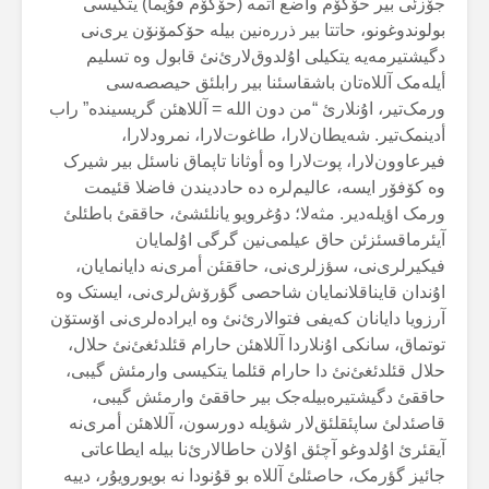
جۆزئی بیر حۆکۆم واضع أتمە (حۆکۆم قۇیما) یتکیسی
بولوندوغونو، حاتتا بیر ذررەنین بیلە حۆکمۆنۆن یری‌نی
دگیشتیرمەیە یتکیلی اۇلدوق‌لارئ‌نئ قابول وە تسلیم
أیلەمک آللاەتان باشقاسئنا بیر رابلئق حیصصەسی
ورمک‌تیر، اۇنلارئ “من دون اللە = آللاهئن گریسیندە” راب
أدینمک‌تیر. شەیطان‌لارا، طاغوت‌لارا، نمرودلارا،
فیرعاوون‌لارا، پوت‌لارا وە أوثانا تاپماق ناسئل بیر شیرک
وە کۆفۆر ایسە، عالیم‌لرە دە حاددیندن فاضلا قئیمت
ورمک اؤیلەدیر. مثەلا؛ دۇغرویو یانلئشئ، حاققئ باطئلئ
آیئرماقسئزئن حاق عیلمی‌نین گرگی اۇلمایان
فیکیرلری‌نی، سؤزلری‌نی، حاققئن أمری‌نە دایانمایان،
اۇندان قایناقلانمایان شاحصی گؤرۆش‌لری‌نی، ایستک وە
آرزویا دایانان کەیفی فتوالارئ‌نئ وە ایرادەلری‌نی اۆستۆن
توتماق، سانکی اۇنلاردا آللاهئن حارام قئلدئغئ‌نئ حلال،
حلال قئلدئغئ‌نئ دا حارام قئلما یتکیسی وارمئش گیبی،
حاققئ دگیشتیرەبیلەجک بیر حاققئ وارمئش گیبی،
قاصئدلئ ساپئقلئق‌لار شؤیلە دورسون، آللاهئن أمری‌نە
آیقئرئ اۇلدوغو آچئق اۇلان حاطالارئ‌نا بیلە ایطاعاتی
جائیز گؤرمک، حاصئلئ آللاە بو قۇنودا نە بویورویۇر، دییە