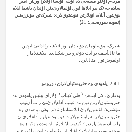
مریەم اۇغلو مسیحی دە اؤیلە. اۇیسا اۇنلارا وریلن أمیر
سادەجە تک بیر ایلاها قول اۇلمالارئ‌دئر. اۇندان باشقا ایلاە
یۇق‌تور. آللاە، اۇنلارئن قۇشتوق‌لارئ شیرک‌تن مۆنززەتیر.
(تەوبە سورەسی؛ 31)
شیرک، مۆسلۆمان دۆنیادان اوزاقلاشتئرئلدئغئ ایچین
ماعال‌أسف بو آیت دۇغرو بیر شکیل‌دە آنلاشئلاماز
اۇلموش‌تور! مئال‌لردە
7.4.1- یاهودی وە حئریستیان‌لارئن دورومو
یوقارئ‌داکی آیت‌تن “أهلی کیتاب” اۇلاراق بیلینن یاهودی وە
حئریستیان‌لارئن دین وە عیلیم آدام‌لارئ‌نئ راب أدینیپ
مۆشریک اۇلدوق‌لارئ آنلاشئلماق‌تادئر. پکی، یاهودی وە
حئریستیان‌لار نە یاپمئش‌لار دا دین وە عیلیم آدام‌لارئ‌نئ
راب أدینمیش‌لردیر؟ گیدیپ اۇنلارئن اؤنۆندە رۆکوع وە
سجدە می یاپمئش‌لار؟ اۇنلارئن رئضاسئ ایچین اۇروچ مو