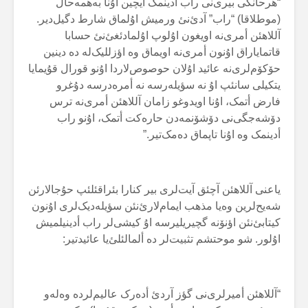
“هرحانگی بیری‌نی راب أدینمک ایچین اۇنا بەهمەحال
(موطلاقا) “راب” آدئ‌نئ ورمیش اۇلماق شارط دگیل‌دیر.
آللاهئن أمری‌نە اویغون اۇلوپ اۇلمادئغئ‌نئ حسابا
قاتمایاراق اۇنون أمری‌نە اویماق وە اؤزللیک‌لە دە دینین
حۆکۆم‌لری‌نە عائید اۇلان حوصوص‌لاردا اۇنو قورال قۇیمایا
یتکیلی سانئپ اۇ نە سؤیلەرسە نە أمرەدرسە دۇغرو
فارض أتمک، اۇنا اویدوغو زامان آللاهئن أمری‌نە ترس
دۆشەجگی‌نی دۆشۆنمەدن حارەکت أتمک، اۇنو راب
أدینمک وە اۇنا تاپماق دەمک‌تیر.”
یاعنی آللاهئن آچئق آیت‌لری بیر کنارا بئراقئلئپ حۇجالارئن
شەیح‌لرین وەیا مذهب ایمام‌لارئ‌نئن سؤیلەدیک‌لری اۇنون
کیتابئ‌نئن اؤنۆنە گچیریلیرسە اۇ کیشی‌لر راب أدینیلمیش
اۇلور. شو موحتشم تثبیت‌لر دە ألمالئلئ‌یا عائیدتیر:
“آللاهئن أمیرلری‌نی گؤز آردئ أدەرک عالیم‌لردە وەلەو