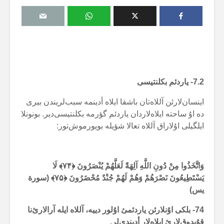
7.2- یاردئم بکلنتیسی
اینسان‌لارئن آللاەتان باشقا ایلاە أدینمە سبب‌لریندن بیری
دە اۇ ساحتە ایلاەلاردان یاردئم گؤرمە بکلنتیسی‌دیر. بونونلا
ایلگیلی اۇلاراق آللاە تعالا شؤیلە بویورموش‌تور:
وَاتَّخَذُوا مِنْ دُونِ اللَّهِ آلِهَةً لَعَلَّهُمْ يُنْصَرُونَ ﴿
۷۴
﴾
لَا
يَسْتَطِيعُونَ نَصْرَهُمْ وَهُمْ لَهُمْ جُنْدٌ مُحْضَرُونَ ﴿
۷۵
﴾ (سورة
یس)
74- بلکی اۇنلارئن یاردئمئ اۇلور دییە، آللاە ایلە آرالارئ‌نا
قۇیدوق‌لارئ ایلاەلار أدیندی‌لر.