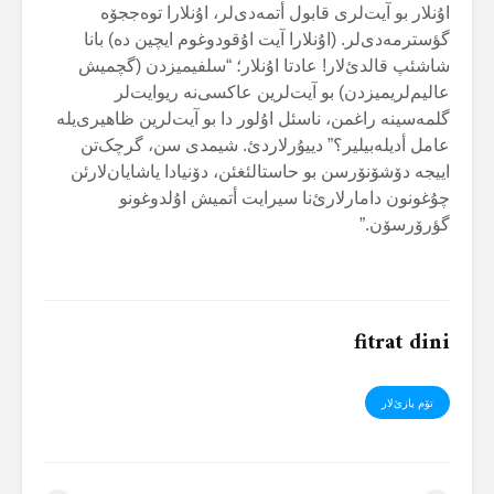
اۇنلار بو آیت‌لری قابول أتمەدی‌لر، اۇنلارا توەججۆە
گؤسترمەدی‌لر. (اۇنلارا آیت اۇقودوغوم ایچین دە) بانا
شاشئپ قالدئ‌لار! عادتا اۇنلار؛ “سلفیمیزدن (گچمیش
عالیم‌لریمیزدن) بو آیت‌لرین عاکسی‌نە ریوایت‌لر
گلمەسینە راغمن، ناسئل اۇلور دا بو آیت‌لرین ظاهیری‌یلە
عامل أدیلەبیلیر؟” دییۇرلاردئ. شیمدی سن، گرچک‌تن
اییجە دۆشۆنۆرسن بو حاستالئغئن، دۆنیادا یاشایان‌لارئن
چۇغونون دامارلارئ‌نا سیرایت أتمیش اۇلدوغونو
گؤرۆرسۆن.”
fitrat dini
تۆم یازئ‌لار