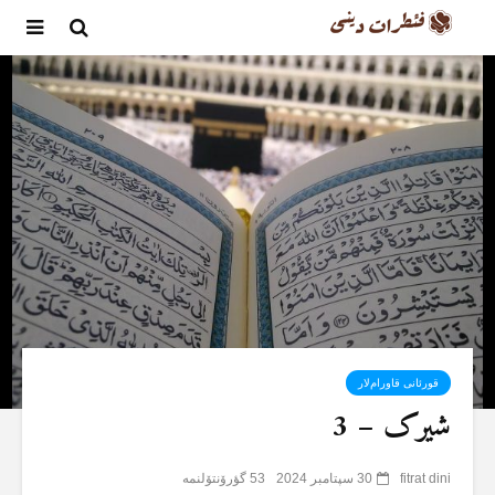
قورئانی قاورام‌لار
شیرک – 3
fitrat dini
30 سپتامبر 2024
53 گؤرۆنتۆلنمە