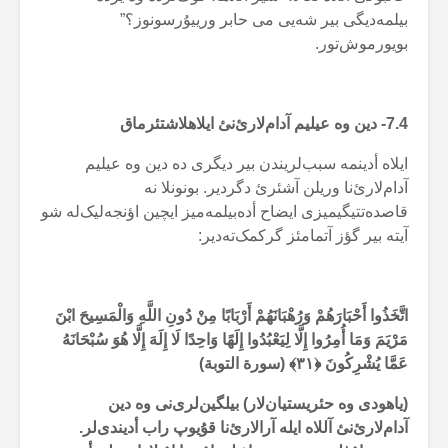
بیلمەدیگی بیر شەیی می حابر ورییۇرسونوز؟”
بویورموش‌تور.
7.4- دین وە عیلیم آدام‌لارئ‌نئ ایلاهلاشتئرماق
ایلاە أدینمە سبب‌لریندن بیر دیگری دە دین وە عیلیم
آدام‌لارئ‌نا وریلن آشئرئ دگردیر. بونونلا نە
قاصدەتتیگیمیزی ایضاح أدەبیلمەمیز ایچین اؤنجەلیک‌لە شو
آیتە بیر گؤز آتمامئز گرکمک‌تەدیر:
اتَّخَذُوا أَحْبَارَهُمْ وَرُهْبَانَهُمْ أَرْبَابًا مِنْ دُونِ اللَّهِ وَالْمَسِيحَ ابْنَ
مَرْيَمَ وَمَا أُمِرُوا إِلَّا لِيَعْبُدُوا إِلَهًا وَاحِدًا لَا إِلَهَ إِلَّا هُوَ سُبْحَانَهُ
عَمَّا يُشْرِكُونَ ﴿
۳۱
﴾ (سورة التوبة)
(یاهودی وە حئریستیان‌لار) بیلگین‌لری‌نی وە دین
آدام‌لارئ‌نئ آللاە ایلە آرالارئ‌نا قۇیوپ راب أدیندی‌لر.