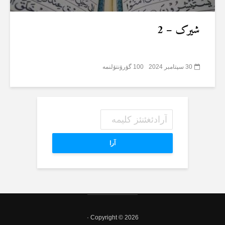
شیرک – 2
30 سپتامبر 2024
100 گؤرۆنتۆلنمە
آرا
Copyright © 2026 ·