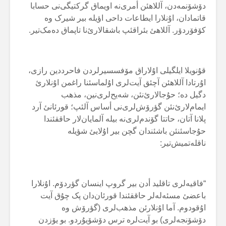
دۆشۆنمەدن، آللاهئن أمری‌نە اویماق گرکتیگی‌نی حسابا
قاتمادان، اۇنلارا ایطاعات داحی اؤیلە بیر شیرک وە
کۆفۆردۆر. آللاهئ بئراقئپ باشقالارئ‌نا تاپماق دەمک‌تیر.
قۇنویلا ایلگیلی اۇلاراق مۆفسسیرلردن فاحرددین رازی،
اۇرتادا آللاهئن آچئق آیت‌لری اۇلماسئنا راغمن اۇنلارئ
دگیل دە؛ حۇجالارئ‌نئن، شەیح‌لری‌نین، مذهب
ایمام‌لارئ‌نئن گؤرۆش‌لری‌نی أساس آلئپ؛ قورئانئ آرد
پلانا آتان، حاتتا گۆندم‌لری‌نە بیلە آلمایان‌لار حاققئندا
حۇجاسئنئن باشئندان گچن بیر اۇلایئ شؤیلە
ناقلەتمیش‌تیر:
“فاقیەلری تاقلید أدن بیر گروپ اینسان گؤردۆم. اۇنلارا
باعضئ مسئەلەلر حاققئندا قورئان‌دان پک چۇق آیت
اۇقودوم. آما اۇنلارئن مذهب‌لری (گؤرۆش وە
دۆشۆنجەلری) بو آیت‌لرە ترس دۆشۆیۇردو. بو یۆزدن