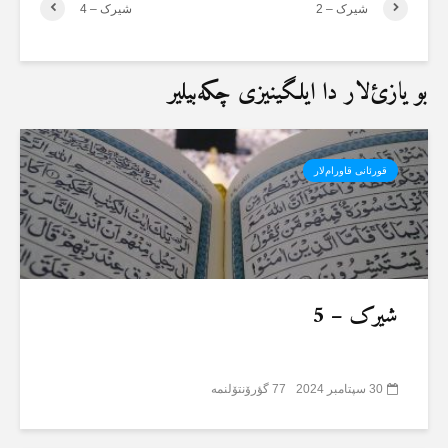
شیرک – 2
شیرک – 4
بو یازئ‌لار دا ایلگینیزی چکەبیلیر
قورئانی قاورام‌لار
شیرک – 5
30 سپتامبر 2024
77 گؤرۆنتۆلنمە