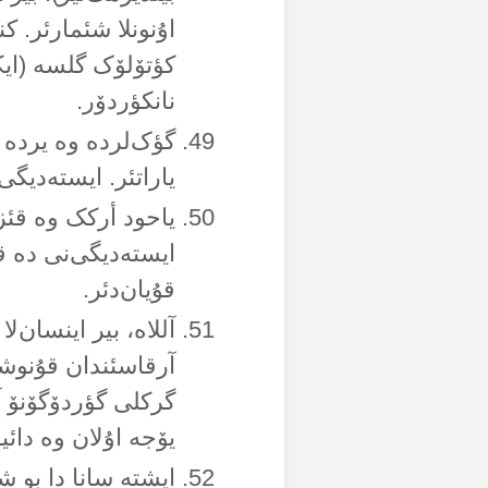
اۇنونلا شئمارئر. کن
کؤتۆلۆک گلسە (ایک
نانکؤردۆر.
گؤک‌لردە وە یردە ت
یاراتئر. ایستەدیگی
یاحود أرکک وە قئز
ایستەدیگی‌نی دە قئ
قۇیان‌دئر.
آللاە، بیر اینسان‌ل
آرقاسئندان قۇنوشور
گرکلی گؤردۆگۆنۆ آلل
یۆجە اۇلان وە دائی
ایشتە سانا دا بو 