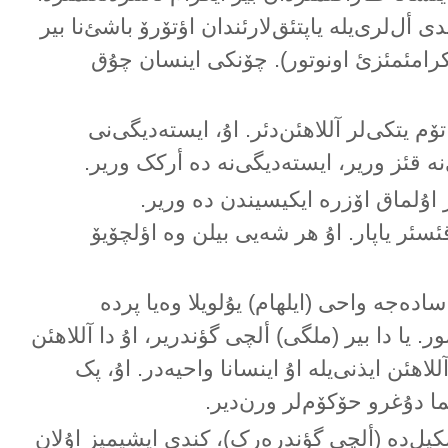
دی أل‌لری‌یلە یاپتئق‌لارئندان اؤتۆرۆ باشئ‌نا بیر
رامئمئزئ اونوتور). چۆنکی اینسان چۇق
ۆم یتکی‌لر آللاهئن‌دئر. اۇ، ایستەدیگی‌نی
‌نە قئز وریر، ایستەدیگی‌نە دە أرکک وریر.
 اۇلماق اۆزرە ایکیسیندن دە وریر.
سئر یاپار. اۇ هر شەیی بیلن وە اؤلچۆیۆ
ا سادەجە واحی (ایلهام) یۇلویلا وەیا پردە
. یا دا بیر (ملگی) ألچی گؤندریر، اۇ دا آللاهئن
اهئن ایذنی‌یلە اۇ اینسانا واحیەدر. اۇ، پک
ما دۇغرو حۆکۆم‌لر ورن‌دیر.
شکیل‌دە (ألچی گؤندرەرک)، کندی ایشیمیز اۇلان