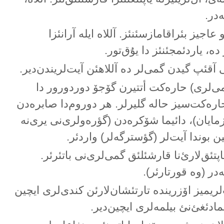
ەدر.
عاجیز بئراقامازسئنئز. آللاە ایلە آرانئزا
ە، یاردئمجئنئز دا یۇق‌تور.
ی آقئپ گیدن گمی‌لر دە آللاهئن آیت‌لریندن‌دیر.
‌لری) حارەکت أتتیرن گۆجۆ دوردورور دا
ارەکت‌سیز حالە گلیرلر. هر دوروم‌دا صابرەدن
مایان)، دائیما شۆکرەدن (گؤرەولری‌نی یری‌نە
 بوندا آیت‌لر (گؤسترگەلر) واردئر.
یاپتئق‌لارئ‌نا قارشئلئق گمی‌لری‌نی باتئرئر.
در (وە قورتارئر).
‌لریمیز اۆزریندە تارتئشان‌لارئن کندی‌لری ایچین
مادئغئ‌نئ بیلمەلری ایچین‌دیر.