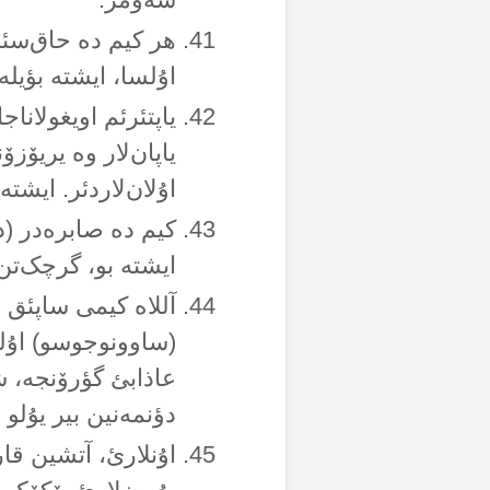
هر کیم دە حاق‌سئز
اۇلسا، ایشتە بؤیلەل
یاپتئرئم اویغولاناج
یاپان‌لار وە یریۆز
اۇلان‌لاردئر. ایشتە
کیم دە صابرەدر (د
ایشتە بو، گرچک‌تن 
آللاە کیمی ساپئق 
(ساوونوجوسو) اۇلما
عاذابئ گؤرۆنجە، 
دؤنمەنین بیر یۇلو 
اۇنلارئ، آتشین قا