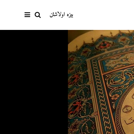
بیزە اولاشئن