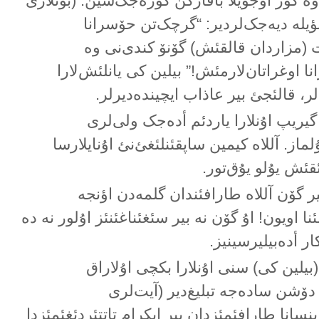
وە گؤز اوجویلا باقارکن گؤرەجک‌سین. (بونلارئ
یلە دیەجک‌لردیر: “گرچک‌تن حۆسرانا
ت (مزاردان قالقئش) گۆنۆ کندی‌نی وە
 اوغراتان‌لارمئش!” بیلین کی یانلئش‌لارا
، قالئجئ بیر عاذاب ایچیندەدیرلر.
نا گیریپ اۇنلارا یاردئم أدەجک ولی‌لری
ماز. آللاە کیمین ساپقئنلئغئ‌نئ اۇنایلارسا
قئش یۇلو یۇق‌تور.
ر گۆن آللاە طارافئندان گلمەدن اؤنجە
ا اویون! اۇ گۆن نە بیر سئغئناغئنئز اۇلور نە دە
ار أدەبیلیرسینیز.
بیلین کی) سنی اۇنلارا بکچی اۇلاراق
دۆشن سادەجە تبلیغ‌دیر (آیت‌لری
اینسانا طارافئمئزدان بیر ایکرام تاتتئردئغئمئزدا