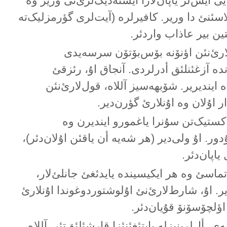
یی ایش‌لر یاپان‌لارا ایستەدیک‌لری‌نی وریر وە
نئ دا وریر. کافیرلرە (آیت‌لری گؤرمزلیک‌تە
ین بیر عاذاب واردئر.
لارئ‌نئن اؤنۆنە بۆس‌بۆتۆن سرسەیدی
دە آزغئنلئق أدرلردی. آنجاق اۇ، رئزقئ
 ایندیریر. شۆبهەسیز آللاە، قول‌لارئ‌نئن
 اۇلان وە اۇنلارئ گؤرن‌دیر.
ستیک‌تن سۇنرا یاغمورو ایندیرن وە
دور. اۇ ولی‌دیر (هر شەیە أن یاقئن اۇلان‌دئر)،
اپان‌دئر.
ماسئ وە هر ایکیسیندە یایدئغئ جانلئ‌لار،
یر. اۇ، شارط‌لارئ‌نئ اۇلوشتوردوغوندا اۇنلارئ
ن اؤلچۆسۆنۆ قۇیان‌دئر.
، أل‌لرینیزلە یاپتئغئنئزا قارشئلئق‌تئر. آللاە،