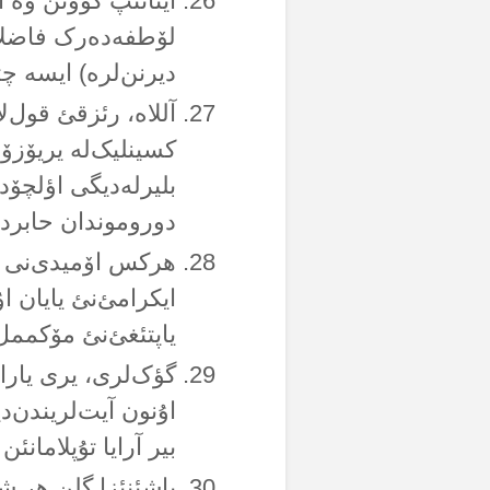
اینانئپ گۆونن وە ا
لۆطفەدەرک فاضلاسئ
دیرنن‌لرە) ایسە چت
آللاە، رئزقئ قول‌
کسینلیک‌لە یریۆزۆن
بلیرلەدیگی اؤلچۆدە
دوروموندان حابردار
هرکس اۆمیدی‌نی ک
ایکرامئ‌نئ یایان اۇ
یاپتئغئ‌نئ مۆکممل ی
گؤک‌لری، یری یارات
اۇنون آیت‌لریندن‌د
بیر آرایا تۇپلامانئ
باشئنئزا گلن هر شەی