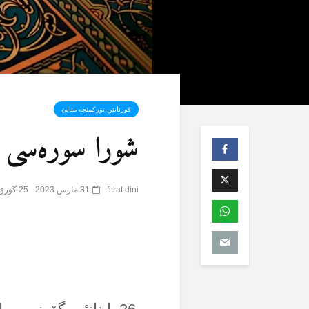
قورئانئن تۆرکمنجە مئالئ
شورا سورەسی (42) – 
fitrat dini
31 مارس 2023
25 گؤرۆنتۆلنمە