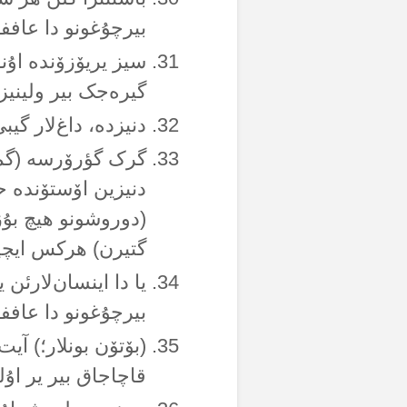
بیرچۇغونو دا عافف
سیز یریۆزۆندە اۇنو 
گیرەجک بیر ولینیز د
دنیزدە، داغ‌لار گیب
گرک گؤرۆرسە (گمی
دنیزین اۆستۆندە ح
(دوروشونو هیچ بۇز
گتیرن) هرکس ایچین
یا دا اینسان‌لارئن 
بیرچۇغونو دا عاففە
(بۆتۆن بونلار؛) آیت
قاچاجاق بیر یر اۇل