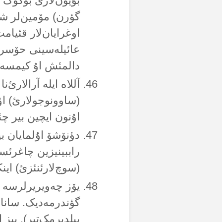
بۇیون‌لارئ بۆکۆک 
گؤرن) مۆمین‌لر شؤ
اوغرایان‌لار قئیام
عائیلەسینی حۆسرانا
دالمئش اۇ کیمسەلر
آللاە ایلە آرالارئ‌
(ساوونوجولارئ) اۇل
اۇنون ایچین بیر چئ
دؤنۆشۆ اۇلمایان بی
راببینیزین چاغرئسئن
(سوچ‌لارئنئزئ) اینک
یۆز چەویریرلرسە (
گؤندرمەدیک. سانا 
بیلدیرمک‌تیر). بیز 