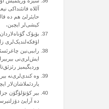
سیزە وریلمیش اۇلا
آللاە قاتئنداکی نی
حایئرلئ هم دە قالئ
کیشی‌لر ایچین،
بۆیۆک گۆناەلاردا
اؤفکەلندیک‌لری زام
راببی‌نین چاغرئسئن
ایش‌لری‌نی بیربیرل
وردیگیمیز رئزئق‌تا
وە کندی‌لری‌نە بیر
یاردئملاشان‌لار ا
بیر کؤتۆلۆگۆن جزا
دە آرایئ دۆزلتیرسە 
سەومز.