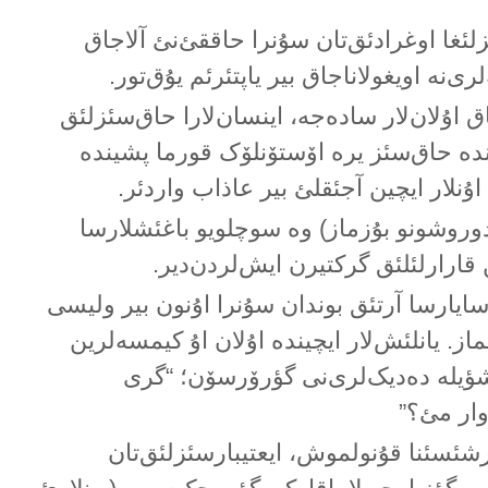
لئغا اوغرادئق‌تان سۇنرا حاققئ‌نئ آلاجاق
ری‌نە اویغولاناجاق بیر یاپتئرئم یۇق‌تور.
اق اۇلان‌لار سادەجە، اینسان‌لارا حاق‌سئزلئق
ۆندە حاق‌سئز یرە اۆستۆنلۆک قورما پشیندە
 اۇنلار ایچین آجئقلئ بیر عاذاب واردئر.
وروشونو بۇزماز) وە سوچلویو باغئشلارسا
قارارلئلئق گرکتیرن ایش‌لردن‌دیر.
سایارسا آرتئق بوندان سۇنرا اۇنون بیر ولیسی
ز. یانلئش‌لار ایچیندە اۇلان اۇ کیمسەلرین
شؤیلە دەدیک‌لری‌نی گؤرۆرسۆن؛ “گری
وار مئ؟”
رشئسئنا قۇنولموش، ایعتیبارسئزلئق‌تان