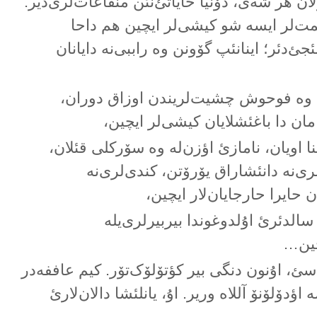
ن هر شەی، دۆنیا حایاتئ‌نئن منفاعات‌لری‌دیر.
عمت‌لر ایسە شو کیشی‌لر ایچین هم داحا
جئ‌دئر؛ اینانئپ گۆونن وە راببی‌نە دایانان
ن وە فوحوش چشیت‌لریندن اوزاق دوران،
ان دا باغئشلایان کیشی‌لر ایچین،
ا اویان، نامازئ اؤزن‌لە وە سۆرکلی قئلان،
ری‌نە دانئشاراق یۆرۆتن، کندی‌لری‌نە
ن حایرا حارجایان‌لار ایچین،
 سالدئرئ اۇلدوغوندا بیربیرلری‌یلە
یچین…
سئ، اۇنون دنگی بیر کؤتۆلۆک‌تۆر. کیم عاففەدر
اؤدۆلۆنۆ آللاە وریر. اۇ، یانلئشا دالان‌لارئ