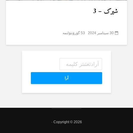
شیرک – 3
30 سپتامبر 2024
53 گؤرۆنتۆلنمە
آرا
Copyright © 2026 ·