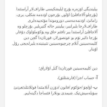
بیلیندیگی اۆزەرە بۇرچ ایلیشکیسی طاراف‌لار آراسئندا
(بۇرچلو-آلاجاقلئ) اۇلور. بۇرجون اؤدەمە شکلی، یری،
زامانئ، اؤدنمەمەسی دوروموندا مۆئەییدەلری
طاراف‌لارجا بلیرلنیر، بیلینیر حالە گتیریلیر. بۇرچلو وە
آلاجاقلئ آراسئندا بیر تاقئم حاق وە یۆکۆملۆلۆک دۇغار.
بۇرجا دائیر تۆم بو عونصورلار، قورئان‌دا گچن دین
کلیمەسینین آنلام چرچیوەسینین تثبیتیندە بلیرلەیجی رۇل
اۇینار.
دین کلیمەسینین قورئان‌دا گنل اۇلاراق؛
آ-
حساب /جزا (قارشئلئق)،
ب-
اؤلچۆ /حۆکۆم /قانون /دۆزن آنلامئندا قوللانئلدئغئ‌نئ
سؤیلەمیش‌تیک. شیمدی بونلارا قئساجا دگینەلیم.