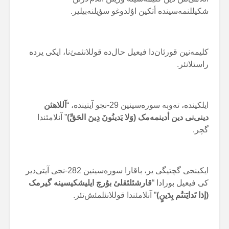
شکیللنمەسینده أتکین اۇلدوغو سؤیلنەبیلیر.
کلیمەنین قورئان‌دا فیعیل حال‌ده قوللانئمئ‌نا، ایکی یرده
راستلانئر.
ایلکینده، تەوبه سورەسینین 29-نجو آیتینده، “
آللاهئن
دینی‌نی دین أدینمەمک (وَلا یَدینُونَ دِینَ الحَقِّ)
” آنلامئندا
گچر.
ایکینجی گچتیگی یر، باقارا سورەسینین 282-نجی آیتی‌دیر
کی فیعیل بورادا “
قارشئلئقلئ بۇرچ ایلیشکیسینه گیرمک
(إذا تَدایَنتُم بِدَینٍ)
” آنلامئندا قوللانئلمئش‌تئر.