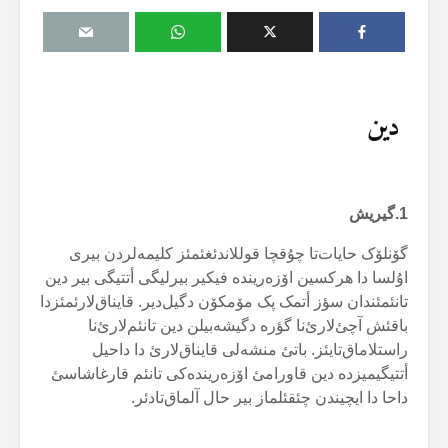
دین
1.
گیریش
گۆنلۆک حایات‌تا چۇقچا قوللاندئغئمئز کلیمەلردن بیری
اۇلسا دا هرکسین اۆزەریندە فیکیر بیرلیگی أتتیگی بیر دین
تانئمئندان سؤز أتمک پک مۆمکۆن دگیل‌دیر. قایناق‌لارئمئزدا
باقئش آچئ‌لارئ‌نا گؤرە دگیشەبیلن دین تانئم‌لارئ‌نا
راستلاماق‌تایئز. باتئ منشەلی قایناق‌لارئ دا داحیل
أتتیگیمیزدە دین قاورامئ اۆزەریندەکی تانئم قارغاشاسئ
داحا دا ایچیندن چئقئلماز بیر حال آلماق‌تادئر.