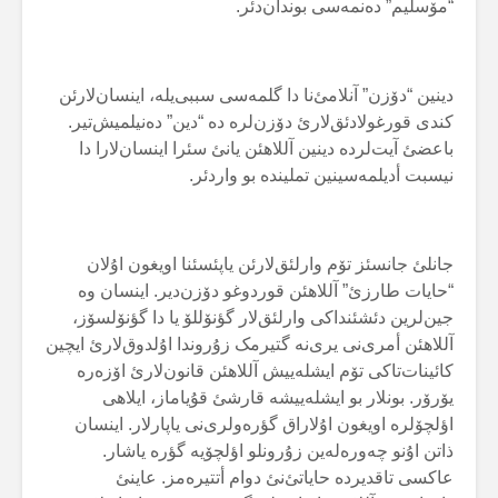
“مۆسلیم” دەنمەسی بوندان‌دئر.
دینین “دۆزن” آنلامئ‌نا دا گلمەسی سببی‌یلە، اینسان‌لارئن
کندی قورغولادئق‌لارئ دۆزن‌لرە دە “دین” دەنیلمیش‌تیر.
باعضئ آیت‌لردە دینین آللاهئن یانئ سئرا اینسان‌لارا دا
نیسبت أدیلمەسینین تملیندە بو واردئر.
جانلئ جانسئز تۆم وارلئق‌لارئن یاپئسئنا اویغون اۇلان
“حایات طارزئ” آللاهئن قوردوغو دۆزن‌دیر. اینسان وە
جین‌لرین دئشئنداکی وارلئق‌لار گؤنۆللۆ یا دا گؤنۆلسۆز،
آللاهئن أمری‌نی یری‌نە گتیرمک زۇروندا اۇلدوق‌لارئ ایچین
کائینات‌تاکی تۆم ایشلەییش آللاهئن قانون‌لارئ اۆزەرە
یۆرۆر. بونلار بو ایشلەییشە قارشئ قۇیاماز، ایلاهی
اؤلچۆلرە اویغون اۇلاراق گؤرەولری‌نی یاپارلار. اینسان
ذاتن اۇنو چەورەلەین زۇرونلو اؤلچۆیە گؤرە یاشار.
عاکسی تاقدیردە حایاتئ‌نئ دوام أتتیرەمز. عاینئ