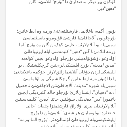
کؤکۆن بیر دیگر ماصدارئ دا “بۇرچ” آنلامئ‌نا گلن
“
دەین
“دیر.
بۇیون أگمه، باغلانما، قارشئلئغئ‌نئ ورمه وه ایطاعاتین؛
بۇرچلونون آلاجاقلئ‌یا قارشئ قۇنومونو یانسئتماسئ
سببی‌یله بو آنلام‌لارئن، عاینئ کؤک‌تن گلن وه بۇرچ آلما-
ورمه آنلامئ‌نا گلن “دەین” کلیمەسی ایله ایرتیباطلئ
اۇلدوغو دۆشۆنۆلەبیلیر. بۇرچلو اۇلدوغو ایچین کؤلەیە
“مدین /مدینە”، بۇرچ ایلیشکی‌لری‌نین گرچکلشتیگی، بو
ایلیشکی‌لردن دۇغان آنلاشمازلئق‌لارئن حۆکمە باغلاندئغئ
یا دا اۇتۇریتەیە ایطاعاتین گرچکلشتیگی یر اۇلماسئ
سببی‌یلە شهرە “مدینە”، آلاجاقلئ‌نئن آلاجاغئ‌نئ تاحصیل
أدنە “دەییان”، اینسان‌لارئ بۇرچلو حالە گتیردیگی ایچین
یاغمورا “دین” دەندیگی سؤیلنیر. حاتتا “دەین” کلیمەسینین
آنلام‌لارئندان بیری اۇلاراق قارشئمئزا چئقان “حالی
حاضئردا بولونمایان هر شەی” آنلامئ‌نئن دا بۇرچ
ایلیشکیسی‌یلە ایرتیباطئ اۇلمالئ‌دئر. “بۇرچ آلما-ورمه”
آنلامئ‌نئن دین کلیمەسینه وریلن آنلام‌لارئن