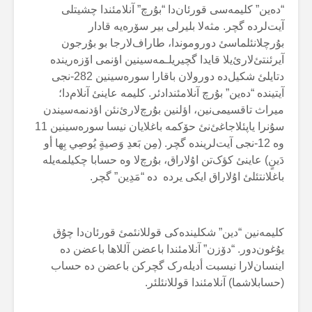
“دەین” کلیمەسی قورئان‌دا “بۇرچ” آنلامئندا چشیتلی
آیت‌لرده گچر. مثەلا بلیرلی بیر سۆرەیه قادار
بۇرچلانئلماسئ دوروموندا، طاراف‌لارجا بو بۇرجون
آیرئنتئ‌لارئ‌یلا قایدا گچیریلـمەسینین اؤنمی اۆزەرینده
دتایلئ شکیل‌ده دورولان باقارا سورەسینین 282-نجی
آیتینده “دەین” بۇرچ آنلامئندادئر. کلیمه عاینئ آنلام‌دا؛
میراث تاقسیمی‌نین، اؤلنین بۇرچ‌لارئ‌نئن اؤدنمەسیندن
سۇنرا یاپئلاجاغئ‌نئ حۆکمه باغلایان نیسا سورەسینین 11
وه 12-نجی آیت‌لرینده گچر. (مِن بَعدِ وَصيةٍ یُوصِي بِها أو
دَینٍ) عاینئ کؤک‌تن اۇلاراق، بۇرچ‌لا وە حسابا چکیلمەیلە
باغلانتئلئ اۇلاراق ایکی یردە دە “مَدِین” گچر.
کلیمەنین “دین” شکلیندەکی قوللانئمئ قورئان‌دا چۇق
یۇغون‌دور. “دۆزن” آنلامئندا باعضن آللاها باعضن دە
اینسان‌لارا نیسبت أدیلەرک گچرکن باعضن دە حساب
(حسابلاشما) آنلامئندا قوللانئلئر.