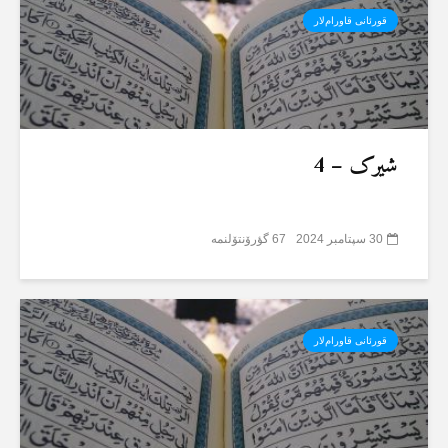
قورئانی قاورام‌لار
شیرک – 4
30 سپتامبر 2024
67 گؤرۆنتۆلنمە
قورئانی قاورام‌لار