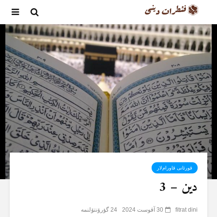
قورئانی قاورام‌لار
دین – 3
fitrat dini
30 آقوست 2024
24 گؤرۆنتۆلنمە