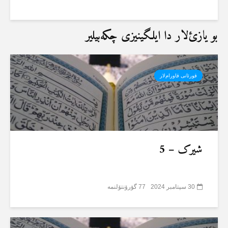
بو یازئ‌لار دا ایلگینیزی چکەبیلیر
قورئانی قاورام‌لار
شیرک – 5
30 سپتامبر 2024
77 گؤرۆنتۆلنمە