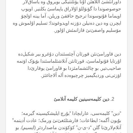
داورانئشئ آللاهئن اۇنا یؤنلتتیگی بویروق وە یاساق‌لار
حوصوصوندا دا گؤنۆللۆ اۇلاراق یاپماسئ بکلنیر. اویوپ
اویماما قۇنوسوندا ترجیح حاققئ وریلن، آما یینە اؤلچۆ
ایچرن وە دین دەنیلن دۆزنە اویدوغوندا؛ تسلیم اۇلموش وە
مۆسلیم واصفئ‌نئ قازانمئش اۇلور.
دین قاورامئ‌نئن قورئان آچئسئندان دۇغرو بیر شکیل‌دە
اۇرتایا قۇنولماسئ، قورئانئن آنلاشئلماسئندا بۆیۆک اؤنمە
صاحیب‌تیر. بو چالئشمامئزدا بو قاورامئ یوقارئ‌دا
اؤزتی‌نی وردیگیمیز چرچیوەدە ألە آلاجاغئز.
دین کلیمەسینین کلیمە آنلامئ
“دین” کلیمەسی، عارابچادا “بۇرچ ایلیشکیسینه گیرمه؛
بۇیون أگمه؛ ایطاعات؛ قارشئلئغئ‌نئ ورمک؛ عادت أدینمه”
آنلام‌لارئ‌نا گلن “د-ی-ن” کؤکۆندن ماصداردئر (ایسیم). بو