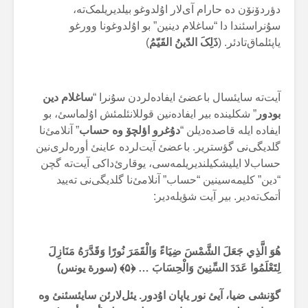
دؤردۆنۆن ده حارام آی‌لار اۇلدوغو بیلدیریلمک‌ته،
سۇنراسئندا دا “ساغلام دینین” بو اۇلدوغونا وورغو
یاپئلماق‌تادئر. (
ذَلِکَ الدّینُ القَیّمُ
)
آیت‌ته سایئسال باعضئ ایفادەلردن سۇنرا “
ساغلام دین
بودور
” شکلینده بیر ایفادەنین قوللانئلمئش اۇلماسئ، بو
ایفاده ایله قاصدەدیلن “
دۇغرو اؤلچۆ وه حساب
” آنلامئ‌نا
گلدیگی‌نی گؤستریر. باعضئ آیت‌لرده عاینئ أورەلری‌نین
حساب‌لا ایلیشکیلندیریلمەسی، یوقارئ‌داکی آیت‌ته گچن
“دین” کلیمەسینین “حساب” آنلامئ‌نا گلدیگی‌نی تەیید
أتمک‌تەدیر. بیر آیت شؤیلەدیر:
هُوَ الَّذِي جَعَلَ الشَّمْسَ ضِيَاءً وَالْقَمَرَ نُورًا وَقَدَّرَهُ مَنَازِلَ
لِتَعْلَمُوا عَدَدَ السِّنِينَ وَالْحِسَابَ … ﴿
۵
﴾ (سورة یونس)
گۆنشی ضیا، آیئ نور یاپان اۇدور. یئل‌لارئن سایئسئنئ وه