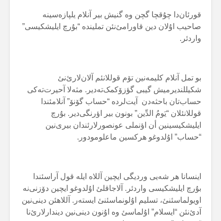
قورئان‌دا چۇقچا گچن وە گنیش بیر آنلام یلپازەسینە
صاحیب اۇلان دین قاورامئ‌نئن تملیندە “بۇرچ ایلیشکیسی”
واردئر.
بو تمل آنلام کلیمەنین تۆم قوللانئم آلان‌لارئ‌نئ
شکیللندیرمیش گیبی گؤزۆکمک‌تەدیر. مثەلا آحیرت‌تەکی
حساب‌تان باحثەدن آیت‌لردە “حساب گۆنۆ” آنلامئندا
قوللانئلان “یَومُ الدِّین” بونون بیر اؤرنگی‌دیر. بۇرچ
ایلیشکیسینین أن اؤنملی عونصورلارئندان بیری‌نین
“حساب” اۇلدوغو هرکسین ماعلومودور.
اینسانا هر شەیی وردیگی ایچین آللاە ایلە قول آراسئندا
بۇرچ ایلیشکیسی واردئر. آلاجاقلئ اۇلدوغو ایچین دۆزنی‌نە
اویولماسئنئ، تسلیم اۇلونماسئنئ ایستەر. آللاهئن دینی‌نین
آدئ‌نئن “ایسلام” اۇلماسئ وە اۇنون دینی‌نین دیندارلارئ‌نا