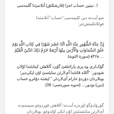
دینین حساب /جزا (قارشئلئق) آنلامئ‌نا گلمەسی
شو آیت‌ته دین کلیمەسی “حساب” آنلامئندا
قوللانئلمئش‌تئر:
إِنَّ عِدَّةَ الشُّهُورِ عِنْدَ اللَّهِ اثْنَا عَشَرَ شَهْرًا فِي كِتَابِ اللَّهِ يَوْمَ
خَلَقَ السَّمَاوَاتِ وَالْأَرْضَ مِنْهَا أَرْبَعَةٌ حُرُمٌ ذَلِكَ الدِّينُ الْقَيِّمُ
… ﴿
۳۶
﴾ (سورة التوبة)
گؤک‌لری وه یری یاراتتئغئ گۆن، آللاهئن کیتابئندا اۇلان
شودور: “آللاه قاتئندا آی‌لارئن سایئسئ اۇن ایکی‌دیر؛
بونلاردان دؤردۆ حارام آی‌لاردئر.” ایشته دۇغرو حساب
(دین) بودور… (تەوبه سورەسی؛ 36)
گؤرۆلدۆگۆ اۆزەره آیت‌ته؛ آللاهئن قوردوغو سیستم‌ده
آی‌لارئن سایئسئنئن اۇن ایکی اوُلدوغو، بونلاردان