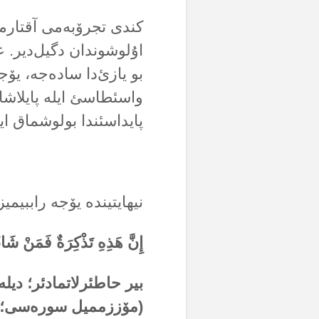
کندی تجرۆبەمی آقتارمئ
اۇلوشوندان دگیل‌دیر. عا
بو یازئ‌دا سادەجە، یۆج
واسئطاسئ ایلە پایلاشا
پایداسئندا بولوشماق ا
نیهایتیندە یۆجە راببیمیز
إِنَّ هَذِهِ تَذْكِرَةٌ فَمَنْ شَاءَ اتَّخَذَ
بیر حاطئرلاتمادئر؛ دیلە
(مۆززممیل سورەسی؛ 19)