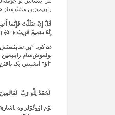
بیر اینسانئن بو جۆملە
راببیمیزین سئنئرسئز هد
قُلْ إِنْ ضَلَلْتُ فَإِنَّمَا أَضِ
إِنَّهُ سَمِيعٌ قَرِيبٌ ﴿۵۰﴾ (سورة سبأ)
دە کی: “بن ساپئتمئش‌س
بولموش‌سام راببیمین (
“اۇ” ایشیتیر، پک یاقئن‌
الْحَمْدُ لِلَّهِ رَبِّ الْعَالَمِينَ ﴿۲﴾ (سورة الفا
تۆم اؤوگۆلر وە باشارئ 