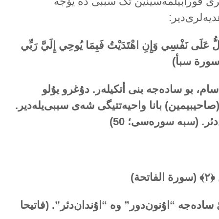
لری قورابیلمەسینین تک سببی دە یۆجە
یەلری‌دیر:
لُّ عَلَى نَفْسِي وَإِنِ اهْتَدَيْتُ فَبِمَا يُوحِي إِلَيَّ رَبِّي
ام، بو سادەجە بنی أتکیلەر. دۇغرو یۇلو
صاحیبیمین) بانا واحیەتتیگی شەی سببی‌یلەدیر.
دئر. (سبە سورەسی؛ 50)
تحة)
سادەجە “اۇنون‌دور” وە “اۇندان‌دئر”. (فاتیحا