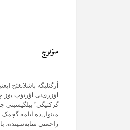
سۇنوچ
أرگنلیگە باشلانغئچ ایعت
اۆزری‌نی اؤرتۆپ یۆز چ
گرکتیگی” بیلگیسینی جانل
مینوال‌دە أیلمە گچمک ا
راحمتی سایەسیندە، باشق