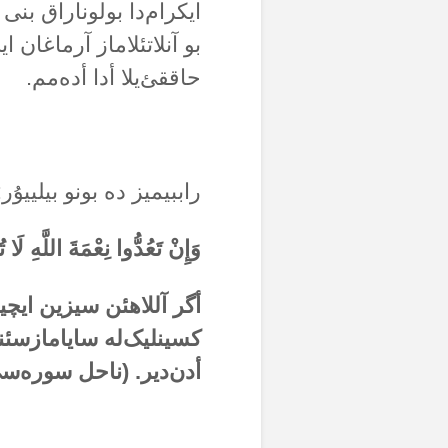
ایکرام‌دا بولوناراق بنی 
بو آنلاتئلاماز آرماغان ای
حاققئ‌یلا أدا أدەمم.
راببیمیز دە بونو بیلییۇر:
وَإِنْ تَعُدُّوا نِعْمَةَ اللَّهِ لَا تُحْصُ
أگر آللاهئن سیزین ایچی
کسینلیک‌لە سایامازسئن
أدن‌دیر. (ناحل سورەسی؛ 