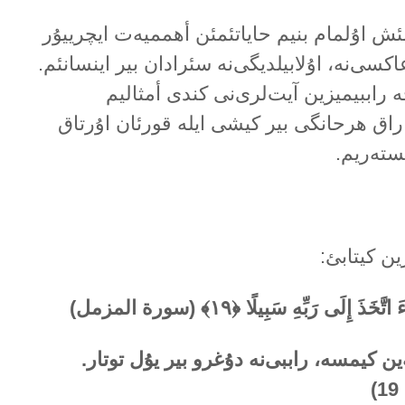
ش اۇلمام بنیم حایاتئمئن أهممیەت ایچرییۇر
کسی‌نە، اۇلابیلدیگی‌نە سئرادان بیر اینسانئم.
ە راببیمیزین آیت‌لری‌نی کندی أمثالیم
راق هرحانگی بیر کیشی ایلە قورئان اۇرتاق
یستەریم.
ین کیتابئ:
 إِلَى رَبِّهِ سَبِيلًا ﴿۱۹﴾ (سورة المزمل)
ین کیمسە، راببی‌نە دۇغرو بیر یۇل توتار.