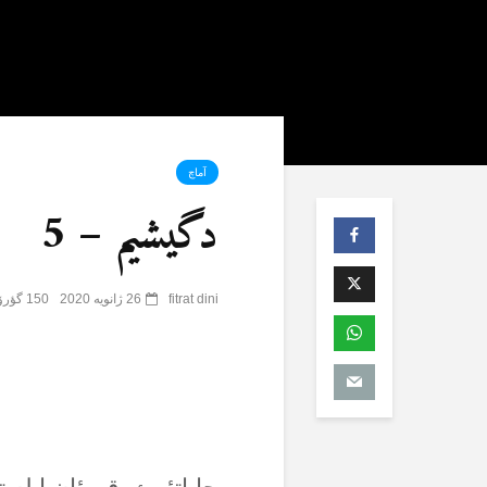
آماچ
دگیشیم – 5
fitrat dini
26 ژانویه 2020
150 گؤرۆنتۆلنمە