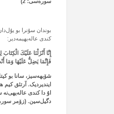
سورەسی؛ 2)
بوندان سۇنرا بو یۇل‌دا
کندی عالەیهیمەدیر:
إِنَّا أَنْزَلْنَا عَلَيْكَ الْكِتَا
فَإِنَّمَا يَضِلُّ عَلَيْهَا وَمَا أَنْتَ عَلَي
شۆبهەسیز، سانا بو کیتا
ایندیردیک. آرتئق کیم ه
اۇ دا کندی عالەیهی‌نە 
دگیل‌سین. (زۆمر سورەسی