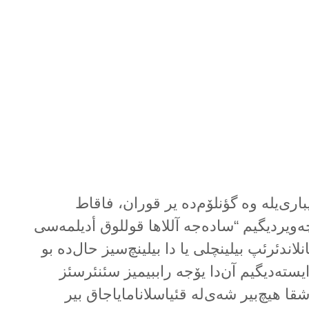
یباری‌یلە وە گؤنلۆم‌دە یر قوران، فاقاط
ەویردیگیم “سادەجە آللاها قوللوق أدیلمەسی
اندئرئپ بیلینچلی یا دا بیلینچ‌سیز حال‌دە بو
یستەدیگیم آن‌دا یۆجە راببیمیز سئنئرسئز
ا هیچ‌بیر شەی‌لە قئیاسلانامایاجاق بیر