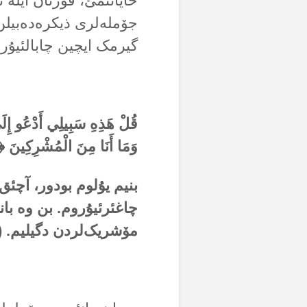
حایاتئمئ، قورئان ایلە 
جۆملەلری ذیکرەدەبیلن 
گیرمک ایچین چابالئیۇر
قُلْ هَذِهِ سَبِيلِي أَدْعُو إِلَى
وَمَا أَنَا مِنَ الْمُشْرِكِينَ ﴿۱۰۸﴾ (سورة یوسف)
بنیم یۇلوم بودور، آچئق ب
چاغئرئیۇروم. بن وە بانا 
مۆشریک‌لردن دگیلیم. (