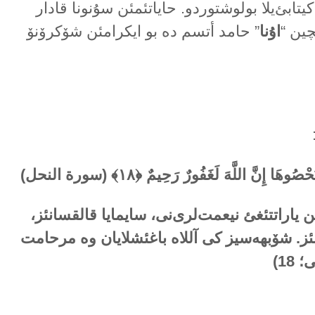
کیتابئ‌یلا بولوشتوردو. حایاتئمئن سۇنونا قادار
چین “
اۇنا
” حامد أتسم دە بو ایکرامئن شۆکرۆنۆ
وهَا إِنَّ اللَّهَ لَغَفُورٌ رَحِيمٌ ﴿۱۸﴾ (سورة النحل)
ن یاراتتئغئ نیعمت‌لری‌نی، سایمایا قالقسانئز،
ئز. شۆبهەسیز کی آللاە باغئشلایان وە مرحامت
18)