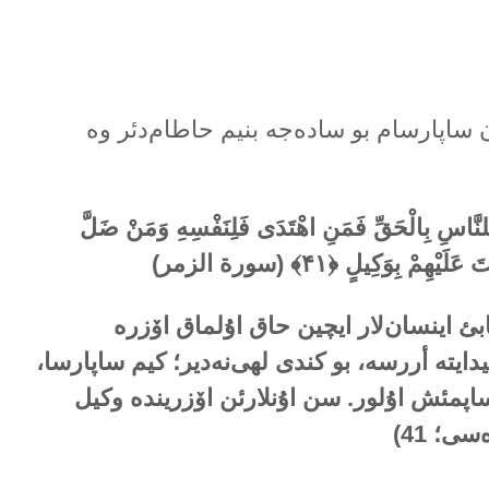
ن ساپارسام بو سادەجە بنیم حاطام‌دئر وە
بَ لِلنَّاسِ بِالْحَقِّ فَمَنِ اهْتَدَى فَلِنَفْسِهِ وَمَنْ ضَلَّ
ْهِمْ بِوَكِيلٍ ﴿۴۱﴾ (سورة الزمر)
بئ اینسان‌لار ایچین حاق اۇلماق اۆزرە
یدایتە أررسە، بو کندی لهی‌نەدیر؛ کیم ساپارسا،
ساپمئش اۇلور. سن اۇنلارئن اۆزریندە وکیل
؛ 41)