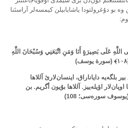
تانئشتئغئم گۆن‌دن بری شیمدی اۇقویاجاغئنئز
وە بو دۇغرولتودا یاشایابیلن کیمسەلر آراسئنا
وم:
 اللَّهِ عَلَى بَصِيرَةٍ أَنَا وَمَنِ اتَّبَعَنِي وَسُبْحَانَ اللَّهِ
یر بلگەیە دایاناراق، اینسان‌لارئ آللاها
اویان‌لار اؤیلەییز. آللاها بۇیون أگریم. بن
یوسوف سورەسی؛ 108)