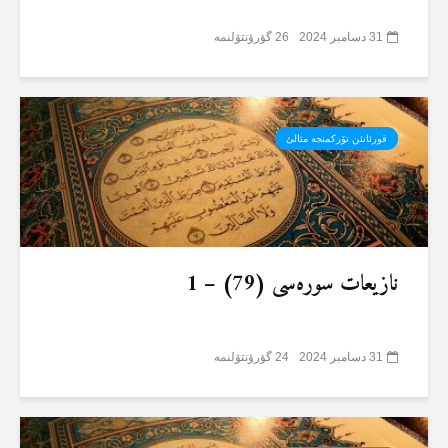
31 دسامبر 2024
26 گؤرۆنتۆلنمە
قورئانئن تۆرکمنجە مئالئ
نازیعات سورەسی (79) – 1
31 دسامبر 2024
24 گؤرۆنتۆلنمە