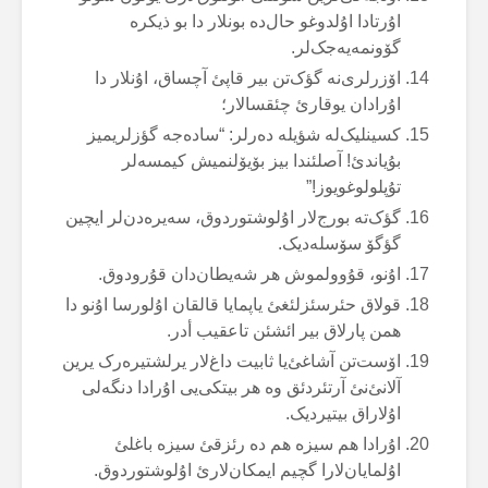
اۇرتادا اۇلدوغو حال‌دە بونلار دا بو ذیکرە
گۆونمەیەجک‌لر.
اۆزرلری‌نە گؤک‌تن بیر قاپئ آچساق، اۇنلار دا
اۇرادان یوقارئ چئقسالار؛
کسینلیک‌لە شؤیلە دەرلر: “سادەجە گؤزلریمیز
بۇیاندئ! آصلئندا بیز بۆیۆلنمیش کیمسەلر
تۇپلولوغویوز!”
گؤک‌تە بورج‌لار اۇلوشتوردوق، سەیرەدن‌لر ایچین
گؤگۆ سۆسلەدیک.
اۇنو، قۇوولموش هر شەیطان‌دان قۇرودوق.
قولاق حئرسئزلئغئ یاپمایا قالقان اۇلورسا اۇنو دا
همن پارلاق بیر ائشئن تاعقیب أدر.
اۆست‌تن آشاغئ‌یا ثابیت داغ‌لار یرلشتیرەرک یرین
آلانئ‌نئ آرتئردئق وە هر بیتکی‌یی اۇرادا دنگەلی
اۇلاراق بیتیردیک.
اۇرادا هم سیزە هم دە رئزقئ سیزە باغلئ
اۇلمایان‌لارا گچیم ایمکان‌لارئ اۇلوشتوردوق.