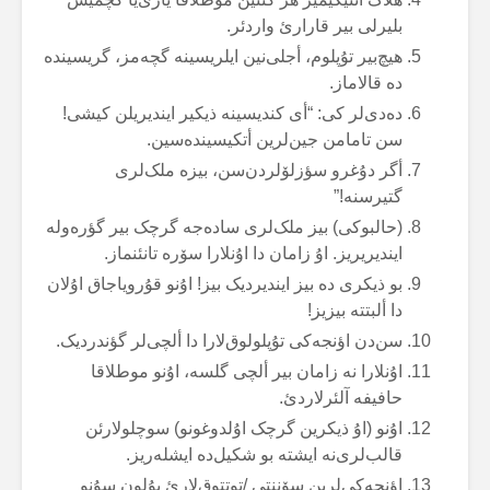
بلیرلی بیر قارارئ واردئر.
هیچ‌بیر تۇپلوم، أجلی‌نین ایلریسینە گچەمز، گریسیندە
دە قالاماز.
دەدی‌لر کی: “أی کندیسینە ذیکیر ایندیریلن کیشی!
سن تامامن جین‌لرین أتکیسیندەسین.
أگر دۇغرو سؤزلۆلردن‌سن، بیزە ملک‌لری
گتیرسنە!”
(حالبوکی) بیز ملک‌لری سادەجە گرچک بیر گؤرەولە
ایندیریریز. اۇ زامان دا اۇنلارا سۆرە تانئنماز.
بو ذیکری دە بیز ایندیردیک بیز! اۇنو قۇرویاجاق اۇلان
دا ألبتتە بیزیز!
سن‌دن اؤنجەکی تۇپلولوق‌لارا دا ألچی‌لر گؤندردیک.
اۇنلارا نە زامان بیر ألچی گلسە، اۇنو موطلاقا
حافیفە آلئرلاردئ.
اۇنو (اۇ ذیکرین گرچک اۇلدوغونو) سوچلولارئن
قالب‌لری‌نە ایشتە بو شکیل‌دە ایشلەریز.
اؤنجەکی‌لرین سۆننتی /توتتوق‌لارئ یۇلون سۇنو