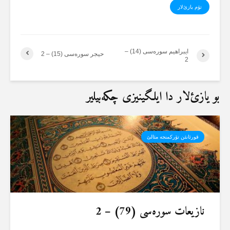
تۆم یازئ‌لار
ایبراهیم سورەسی (14) –
حیجر سورەسی (15) – 2
2
بو یازئ‌لار دا ایلگینیزی چکەبیلیر
قورئانئن تۆرکمنجە مئالئ
نازیعات سورەسی (79) – 2