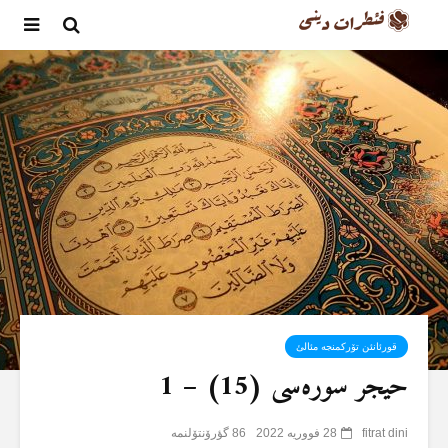
قورئانئن تۆرکمنجە مئالئ
حیجر سورەسی (15) – 1
fitrat dini
28 فووریه 2022
86 گؤرۆنتۆلنمە