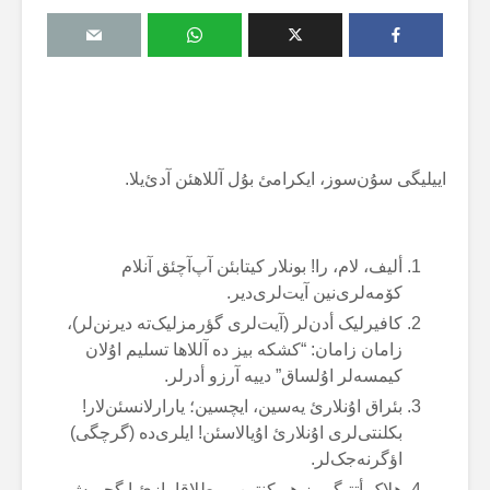
اییلیگی سۇن‌سوز، ایکرامئ بۇل آللاهئن آدئ‌یلا.
ألیف، لام، را! بونلار کیتابئن آپ‌آچئق آنلام
کۆمەلری‌نین آیت‌لری‌دیر.
کافیرلیک أدن‌لر (آیت‌لری گؤرمزلیک‌تە دیرنن‌لر)،
زامان زامان: “کشکە بیز دە آللاها تسلیم اۇلان
کیمسەلر اۇلساق” دییە آرزو أدرلر.
بئراق اۇنلارئ یەسین، ایچسین؛ یارارلانسئن‌لار!
بکلنتی‌لری اۇنلارئ اۇیالاسئن! ایلری‌دە (گرچگی)
اؤگرنەجک‌لر.
هلاک أتتیگیمیز هر کنتین موطلاقا یازئ‌یا گچمیش