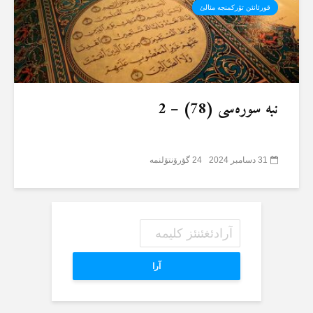
قورئانئن تۆرکمنجە مئالئ
نبە سورەسی (78) – 2
31 دسامبر 2024
24 گؤرۆنتۆلنمە
آرا