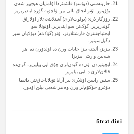
حازینەسی (دپۇسو) قاتئمئزدا اۇلمایان هیچ‌بیر شەی
یۇق‌تور. اۇنو آنجاق بللی بیر اؤلچۆیە گؤرە ایندیریریز.
رۆزگارلارئ (بولوت‌لارئ) آشئلایئجئ‌لار اۇلاراق
گؤندریریز. گؤک‌تن سو ایندیریر، اۇنونلا سو
ایحتیاجئنئزئ قارشئلارئز. اۇنو (گؤک‌تە) دپۇلایان سیز
دگیل‌سینیز.
بیزیز، ألبتتە بیز! حایات ورن دە اؤلدۆرن دە! هر
شەیین واریثی بیزیز!
ایچینیزدن اؤن‌دە گیدن‌لری چۇق ایی بیلیریز، گری‌دە
قالان‌لارئ دا ایی بیلیریز.
سنین راببین اۇنلارئ بیر آرایا تۇپلایاجاق‌تئر. دائیما
دۇغرو حۆکۆم‌لر ورن وە هر شەیی بیلن اۇدور.
fitrat dini