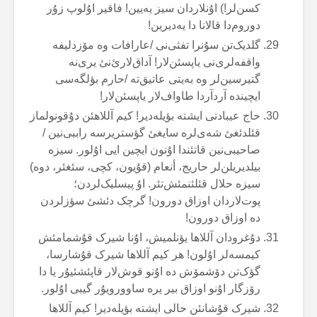
کسن‌لر!) اۇنلاردان سیز یەیین! فاقیر اۇلوپ زۇر
دوروم‌دا قالانا دا یەدیرین!
گلدیک‌تن سۇنرا تفثی‌نی /عارافات وە مۆزدلیفە
واقفەلری‌نی یاپسئن‌لار! آداق‌لارئ‌نئ یری‌نە
گتیرسین‌لر وە بەیتی عاتیق‌تە /حارم بؤلگەسی
ایچیندە آردآردا طاواف‌لار یاپسئن‌لار!
حاج عیبادتی ایشتە بؤیلەدیر! کیم آللاهئن دۇقونولماز
قئلدئغئ شەی‌لرە سایغئ گؤستریرسە راببی‌نین /
صاحیبی‌نین قاتئندا اۇنون ایچین ایی اۇلور. سیزە
بیلدیریلن‌لر حاریج، أنعام (قۇیون، کچی، سئغئر، دوە)
سیزە حلال قئلئنمئش‌تئر. اۇ پیسلیک‌لردن؛
پوت‌لاردان اوزاق دورون! گرچک دئشئ سؤزلردن
دە اوزاق دورون!
دۇغرودان آللاها یؤنلمیش، اۇنا شیرک قۇشمامئش
کیمسەلر اۇلون! هر کیم آللاها شیرک قۇشارسا،
گؤک‌تن دۆشمۆش دە اۇنو قوش‌لار قاپئشئیۇر یا دا
رۆزگار اۇنو اوزاق بیر یرە ساوورویۇر گیبی اۇلور.
شیرک قۇشانئن حالی ایشتە بؤیلەدیر! کیم آللاها