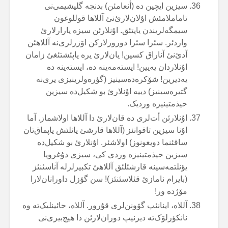
سیزین ایچین دە (أنعامئن) بدنجە گلیشیمی‌نی
تاماملامئش اۇلان‌لارئ‌نئ آللاها قوللوغون
سیمگەلریندن یاپتئق. اۇنلارئن سیزە یارارلارئ
واردئر. سئرا سئرا دورورلارکن اۆزرلری‌نە آللاهئن
آدئ‌نئ آناراق کسین! یان‌لارئ یرە یاپئشتئغئ زامان
اۇنلاردان یەیین! ایستەمەینە دە، ایستەینە دە
یەدیرین! شۆکرەدەسینیز (گؤرەولرینیزی یری‌نە
گتیرەسینیز) دییە اۇنلارئ بو شکیل‌دە سیزین
حیذمتینیزە وردیک.
اۇنلارئن أت‌لری دە قان‌لارئ دا آللاها اولاشماز. آما
اۇنا سیزین تاقوانئز (آللاها قارشئ یانلئش یاپماق‌تان
ساقئنما دویغونوز) اولاشئر. اۇنلارئ بو شکیل‌دە
سیزین حیذمتینیزە وردی کی، سیزی دۇغرویا
یؤنلتمەسینە قارشئلئق آللاهئ تکبیرلرلە آناسئنئز
(بایرام نامازئ قئلاسئنئز)! سن گۆزل داورانان‌لارا
مۆژدە ور!
آللاە، اینانئپ گۆونن‌لری قۇرور. آللاە، حائینلیک‌تە وە
نانکؤرلۆک‌تە دیرنیپ دوران‌لارئن دا هیچ‌بیری‌نی