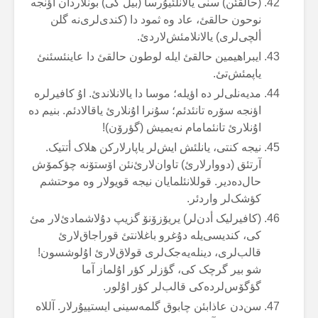
(حالقئن) سنی یالانلئیۇرسا (بیل کی) بونلاردان اؤنجە
نوحون حالقئ، عاد وە ثمود دا (کندی‌لری‌نە گلن
ألچی‌لری) یالانلامئش‌لاردئ.
ایبراهیمین حالقئ ایلە لوطون حالقئ دا عاینئسئنئ
یاپمئش‌تئ.
مدیەنلی‌لر دە اؤیلە؛ موسا دا یالانلاندئ. اۇ کافیرلرە
اؤنجە سۆرە تانئدئم؛ سۇنرا اۇنلارئ یاقالادئم. بنیم دە
اۇنلارئ تانئمامام نەیمیش (گؤرۆن)!
نیجە کنتی، یانلئش ایش‌لر یاپارلارکن هلاک أتتیک.
آرتئق (دووارلارئ) تاوان‌لارئ‌نئن اۆستۆنە چؤکمۆش
حال‌دەدیر. قوللانئلمایان نیجە قویولار وە موحتشم
کؤشک‌لر واردئر.
(کافیرلیک أدن‌لر) یریۆزۆنۆ گزیپ دۇلاشمادئ‌لار مئ
کی، کندیسی‌یلە دۇغرو باغلانتئ قوراجاق‌لارئ
قالب‌لری، دینلەیەجک‌لری قولاق‌لارئ اۇلوشسون!
شو بیر گرچک کی، گؤزلر کؤر اۇلماز آما
گؤگۆس‌لردەکی قالب‌لر کؤر اۇلور.
سن‌دن عاذابئن چابوق گلمەسینی ایستییۇرلار. آللاە