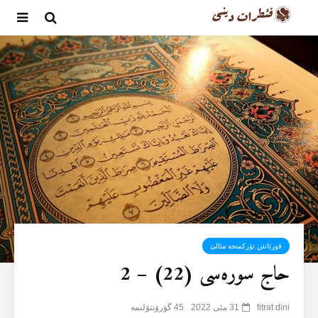
قورئانئن تۆرکمنجە مئالئ
حاج سورەسی (22) – 2
fitrat dini
31 مئی 2022
45 گؤرۆنتۆلنمە