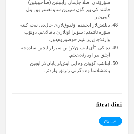
سؤزۆندن آصلا جایماز. راببینین (صاحیبینین)
قاتئنداکی بیر گۆن سیزین سایدئغئنئز بین یئل
گیبی‌دیر.
یانلئش‌لار ایچیندە اۇلدوق‌لارئ حال‌دە، نیجە کنتە
سۆرە تانئدئم؛ سۇنرا اۇنلارئ یاقالادئم. دؤنۆپ
وارئلاجاق یر بنیم حوضوروم‌دور.
دە کی: “أی اینسان‌لار! بن سیزلر ایچین سادەجە
آچئق بیر اویارئجئ‌یئم.
اینانئپ گۆونن وە ایی ایش‌لر یاپان‌لار ایچین
باغئشلانما وە دگرلی رئزئق واردئر.
fitrat dini
تۆم یازئ‌لار