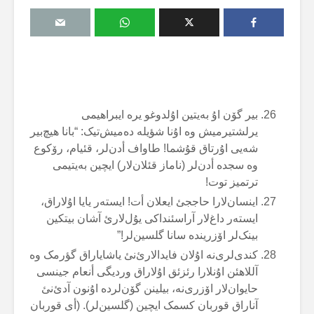
بیر گۆن اۇ بەیتین اۇلدوغو یرە ایبراهیمی
یرلشتیرمیش وە اۇنا شؤیلە دەمیش‌تیک: “بانا هیچ‌بیر
شەیی اۇرتاق قۇشما! طاواف أدن‌لر، قئیام، رۆکوع
وە سجدە أدن‌لر (ناماز قئلان‌لار) ایچین بەیتیمی
ترتمیز توت!
اینسان‌لارا حاججئ ایعلان أت! ایستەر یایا اۇلاراق،
ایستەر داغ‌لار آراسئنداکی یۇل‌لارئ آشان بیتکین
بینک‌لر اۆزریندە سانا گلسین‌لر!”
کندی‌لری‌نە اۇلان فایدالارئ‌نئ یاشایاراق گؤرمک وە
آللاهئن اۇنلارا رئزئق اۇلاراق وردیگی أنعام جینسی
حایوان‌لار اۆزری‌نە، بیلینن گۆن‌لردە اۇنون آدئ‌نئ
آناراق قوربان کسمک ایچین (گلسین‌لر). (أی قوربان