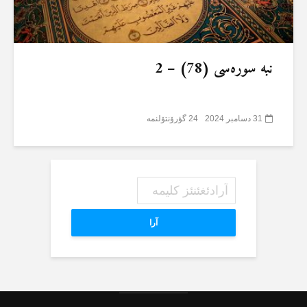
نبە سورەسی (78) – 2
31 دسامبر 2024
24 گؤرۆنتۆلنمە
آرا