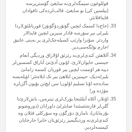
قوللوغون سیمگەلری‌نە سایغئ گؤستریرسە
(بیلسین کی) بو سایغئ، قالب‌لردەکی تاقوادان
قایناقلانئر.
(حاج‌دا کسمک ایچین گؤتۆردۆگۆنۆز) قوربانلئق‌لاردا
بلیرلی بیر سۆرەیە قادار سیزین ایچین فایدالار
واردئر. سۇنرا وارئپ کسیلەجک‌لری یر بەیتی عاتیق
/حارم بؤلگەسی‌دیر.
آللاهئن کندی‌لری‌نە رئزئق اۇلاراق وردیگی أنعام
جینسی حایوان‌لارئ، اۇنون آدئ‌نئ آناراق کسسین‌لر
دییە هر اۆممت ایچین بیر قوربان کسمە زامانئ
بلیرلەدیک. حپینیزین ایلاهئ بیر تک ایلاەتئر؛ اؤیلەیسە
سادەجە اۇنا تسلیم اۇلون! سن ایچ‌تن بۇیون أگن‌لرە
مۆژدە ور!
اۇنلار، آللاە آنئلئنجا یۆرک‌لری تیترەین، باش‌لارئ‌نا
گلن‌لر قارشئسئندا صابئرلئ داورانان (دوروشونو
بۇزمایان)، نامازئ دۆزگۆن وە سۆرکلی قئلان وە
کندی‌لری‌نە وردیگیمیز رئزئق‌تان حایرا حارجایان
کیمسەلردیر.