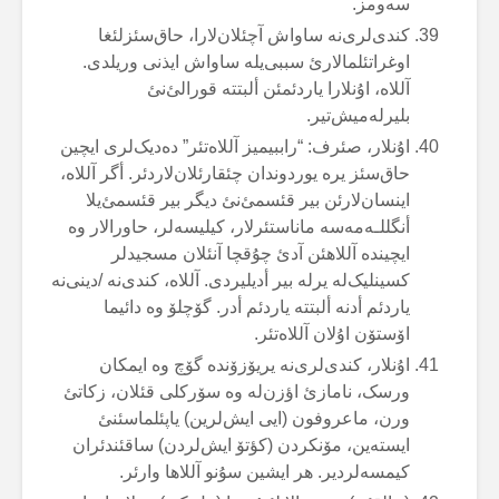
سەومز.
کندی‌لری‌نە ساواش آچئلان‌لارا، حاق‌سئزلئغا
اوغراتئلمالارئ سببی‌یلە ساواش ایذنی وریلدی.
آللاە، اۇنلارا یاردئمئن ألبتتە قورالئ‌نئ
بلیرلەمیش‌تیر.
اۇنلار، صئرف: “راببیمیز آللاەتئر” دەدیک‌لری ایچین
حاق‌سئز یرە یوردوندان چئقارئلان‌لاردئر. أگر آللاە،
اینسان‌لارئن بیر قئسمئ‌نئ دیگر بیر قئسمئ‌یلا
أنگللـەمەسە ماناستئرلار، کیلیسەلر، حاورالار وە
ایچیندە آللاهئن آدئ چۇقچا آنئلان مسجیدلر
کسینلیک‌لە یرلە بیر أدیلیردی. آللاە، کندی‌نە /دینی‌نە
یاردئم أدنە ألبتتە یاردئم أدر. گۆچلۆ وە دائیما
اۆستۆن اۇلان آللاەتئر.
اۇنلار، کندی‌لری‌نە یریۆزۆندە گۆچ وە ایمکان
ورسک، نامازئ اؤزن‌لە وە سۆرکلی قئلان، زکاتئ
ورن، ماعروفون (ایی ایش‌لرین) یاپئلماسئنئ
ایستەین، مۆنکردن (کؤتۆ ایش‌لردن) ساقئندئران
کیمسەلردیر. هر ایشین سۇنو آللاها وارئر.