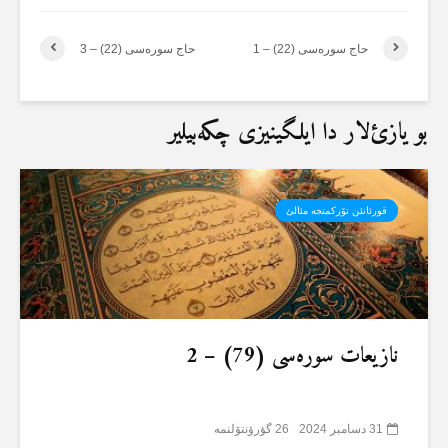
حاج سورەسی (22) – 1
حاج سورەسی (22) – 3
بو یازئ‌لار دا ایلگینیزی چکەبیلیر
قورئانئن تۆرکمنجە مئالئ
نازیعات سورەسی (79) – 2
31 دسامبر 2024
26 گؤرۆنتۆلنمە