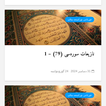
قورئانئن تۆرکمنجە مئالئ
نازیعات سورەسی (79) – 1
31 دسامبر 2024
24 گؤرۆنتۆلنمە
قورئانئن تۆرکمنجە مئالئ