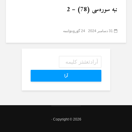
نبە سورەسی (78) – 2
31 دسامبر 2024
24 گؤرۆنتۆلنمە
آرا
Copyright © 2026 ·