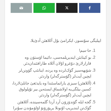
اییلیگی سۇنسوز، ایکرامئ بۇل آللاهئن آدئ‌یلا.
حا-میم!
بو کیتابئن ایندیریلمەسی، دائیما اۆستۆن وە
قارارلارئ دۇغرو اۇلان آللاە طارافئندان‌دئر.
شۆبهەسیز گؤک‌لردە وە یردە، اینانئپ گۆونن‌لر
ایچین آیت‌لر (گؤسترگەلر) واردئر.
(آللاهئن) سیزی یاراتماسئندا وە یایدئغئ جانلئ‌لاردا،
کسین بیلگی‌یە اولاشماق ایستەین بیر تۇپلولوق
ایچین آیت‌لر (گؤسترگەلر) واردئر.
گجە ایلە گۆندۆزۆن آرد آردا گلمەسیندە، آللاهئن
گؤک‌تن ایندیریپ اۇنونلا یریۆزۆنۆ اؤلۆمۆندن سۇنرا