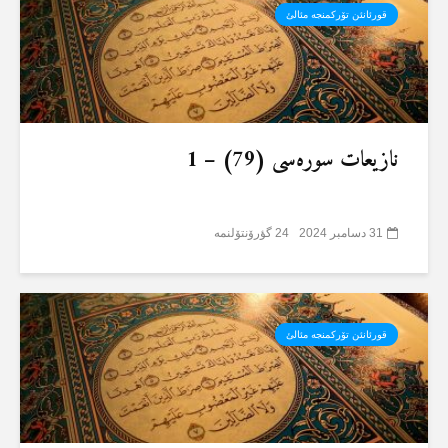
قورئانئن تۆرکمنجە مئالئ
نازیعات سورەسی (79) – 1
31 دسامبر 2024
24 گؤرۆنتۆلنمە
قورئانئن تۆرکمنجە مئالئ