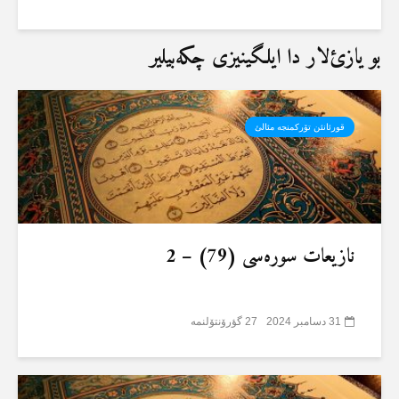
بو یازئ‌لار دا ایلگینیزی چکەبیلیر
قورئانئن تۆرکمنجە مئالئ
نازیعات سورەسی (79) – 2
31 دسامبر 2024
27 گؤرۆنتۆلنمە