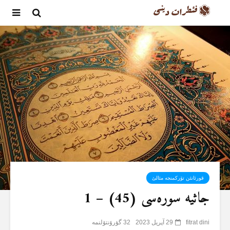
قورئانئن تۆرکمنجە مئالئ
جاثیە سورەسی (45) – 1
fitrat dini
29 آپریل 2023
32 گؤرۆنتۆلنمە