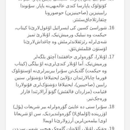
کؤتۆلۆک یاپارسا کندی عالەیهی‌نە یاپار. سۇنوندا
راببینیزین (صاحینیزین) حوضورونا
چئقارئلاجاق‌سئنئز.
شوراسئ کسین کی ایسرائیل اۇغول‌لارئ‌نا کیتاب،
حیکمت وە نبیلیک ورمیش‌تیک. اۇنلارئ تمیز
شەی‌لرلە رئزئقلاندئرمئش وە چاغداش‌لارئ‌نا
اۆستۆن قئلمئش‌تئق.
اۇنلارا، گؤرەولری حاققئندا آچئق بلگەلر
ورمیش‌تیک. آما اۇنلار کندی‌لری‌نە اۇ بیلگی (کیتاب
وە حیکمت) گلدیک‌تن سۇنرا بیربیرلری‌نە اۆستۆنلۆک
قورما چابالارئندان دۇلایئ ایحتیلافا دۆشتۆلر. سنین
راببین (صاحیبین)، ایحتیلافا دۆشتۆک‌لری قۇنولاردا
قئیامت (مزاردان قالقئش) گۆنۆ آرالارئندا قارار
ورەجک‌تیر.
سۇنرا سنی دە عاینئ گؤرەولرلە بیر شریعات (یۇل)
اۆزریندە (اۇلماق‌لا) گؤرەولندیردیک. سن اۇ شریعاتا
اوی! بیلمەین‌لرین آرزولارئ‌نا اویما!
چۆنکی اۇنلار، آللاەتان گلەجک هیچ‌بیر شەیی سن‌دن