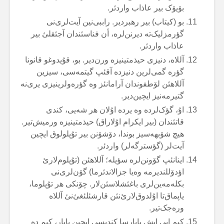
بۆیۆک بیر عاذاب واردئر.
بو (کیتاب) بیر رهبردیر. راببی‌نین آیت‌لری‌نی
گؤرمزلیک‌تە دیرنن‌لرە، أن فناسئندان آجئقلئ بیر
عاذاب واردئر.
آللاە، دنیزی حیذمتینیزە ورن‌دیر. بو، قۇیدوغو قانونا
گؤرە گمی‌لرین دنیزدە آقئپ گیتمەسی، سیزین
آللاهئن لۆطفوندان آرامانئز وە گؤرەولرینیزی یری‌نە
گتیرمەنیز ایچین‌دیر.
اۇ، گؤک‌لردە وە یردە اۇلان هر شەیی، کندی
قاتئندان (بیر ایکرام اۇلاراق) حیذمتینیزە ورمیش‌تیر.
هیچ شۆبهەسیز بوندا، دۆشۆنن بیر تۇپلولوق ایچین
آیت‌لر (گؤسترگەلر) واردئر.
اینانئپ گۆونن‌لرە سؤیلە؛ آللاهئن (تۇپلوم‌لارئ
اؤدۆللندیرمە وەیا جزالاندئرما) گۆن‌لری‌نی
بکلەمەین‌لری باغئشلاسئن‌لار. چۆنکی هر تۇپلوما،
یاپماق‌تا اۇلدوق‌لارئ‌نئن قارشئلئغئ‌نئ آللاە
ورەجک‌تیر.
کیم ایی ایش یاپارسا کندیسی ایچین یاپار، کیم دە