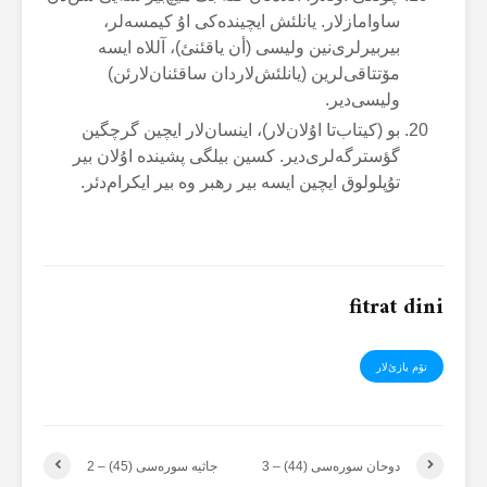
ساوامازلار. یانلئش ایچیندەکی اۇ کیمسەلر،
بیربیرلری‌نین ولیسی (أن یاقئنئ)، آللاە ایسە
مۆتتاقی‌لرین (یانلئش‌لاردان ساقئنان‌لارئن)
ولیسی‌دیر.
بو (کیتاب‌تا اۇلان‌لار)، اینسان‌لار ایچین گرچگین
گؤسترگەلری‌دیر. کسین بیلگی پشیندە اۇلان بیر
تۇپلولوق ایچین ایسە بیر رهبر وە بیر ایکرام‌دئر.
fitrat dini
تۆم یازئ‌لار
دوحان سورەسی (44) – 3
جاثیە سورەسی (45) – 2