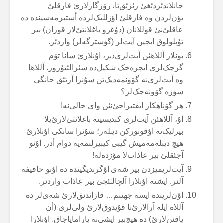
جانلاندئردئغئ رئزئق‌تا، رۆزگارلارئ فارقلئ
یؤن‌لردن وە فارقلئ اؤزللیک‌لردە أستیرمەسیندە دە
عاقلئ‌نئ قوللانان (دۇغرو باغلانتئ‌لار قوران) بیر
تۇپلولوق ایچین آیت‌لر (گؤسترگەلر) واردئر.
بونلار آللاهئن آیت‌لری‌دیر، اۇنلارئ سانا تۆم
گرچک‌لری ایچرەجک شکیل‌دە سئرالئیۇروز. آللاها
وە آیت‌لری‌نە گۆونمەدیک‌تن سۇنرا آرتئق حانگی
سؤزە گۆونەجک‌لر؟
هر گۆناهکار ایفتیراجئ‌نئن وای حالی‌نە!
اۇ، آللاهئن آیت‌لری کندیسینە باغلانتئ‌لارئ‌یلا
بیرلیک‌تە اۇقونورکن دینلەر؛ سۇنرا سانکی اۇنلارئ
هیچ دینلەمەمیش گیبی کیبیرلنمەیە دوام أدر. اۇنو
آجئقلئ بیر عاذاب‌لا مۆژدەلە!
آیت‌لریمیزدن بیر شەی اؤگرندیگیندە دە اۇنو حافیفە
آلئر. ایشتە اۇنلارا آلچالتئجئ بیر عاذاب واردئر.
اؤن‌لریندە ایسە جهننم… قازاندئق‌لارئ شەی‌لر دە
آللاە ایلە آرالارئ‌نا قۇیدوق‌لارئ ولی‌لری (أن
یاقئن‌لارئ) دە هیچ‌بیر ایشی‌نە یارامایاجاق. اۇنلارا