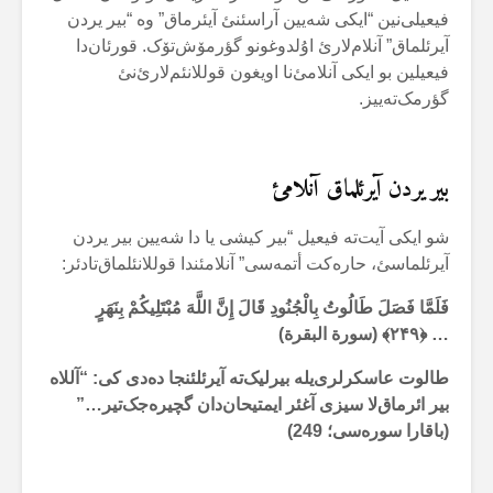
فیعیلی‌نین “ایکی شەیین آراسئنئ آیئرماق” وە “بیر یردن
آیرئلماق” آنلام‌لارئ اۇلدوغونو گؤرمۆش‌تۆک. قورئان‌دا
فیعیلین بو ایکی آنلامئ‌نا اویغون قوللانئم‌لارئ‌نئ
گؤرمک‌تەییز.
بیر یردن آیرئلماق آنلامئ
شو ایکی آیت‌تە فیعیل “بیر کیشی یا دا شەیین بیر یردن
آیرئلماسئ، حارەکت أتمەسی” آنلامئندا قوللانئلماق‌تادئر:
فَلَمَّا فَصَلَ طَالُوتُ بِالْجُنُودِ قَالَ إِنَّ اللَّهَ مُبْتَلِيكُمْ بِنَهَرٍ
… ﴿
۲۴۹
﴾ (سورة البقرة)
طالوت عاسکرلری‌یلە بیرلیک‌تە آیرئلئنجا دەدی کی: “آللاە
بیر ائرماق‌لا سیزی آغئر ایمتیحان‌دان گچیرەجک‌تیر…”
(باقارا سورەسی؛ 249)