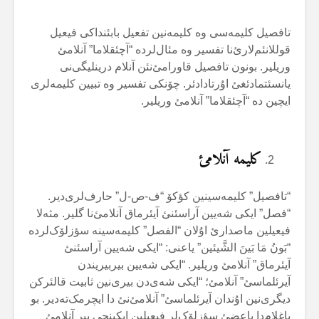
تافصیل کلیمەسی وە کلیمەنین تفعیل بابئنداکی فیعیل
قوللانئم‌لارئ‌نا تفسیر وە مئال‌لردە “آچئقلاما” آنلامئ
وریلیر. بونون تافصیل قاورامئ‌نئن آنلام درینلیگی‌نی
یانسئتمادئغئ اۇرتادادئر. چۆنکی تفسیر وە تبیین کلیمەلری
ایچین دە “آچئقلاما” آنلامئ وریلیر.
کلیمە آنلامئ
“تافصیل” کلیمەسینین کؤکۆ “ف-ص-ل” حارف‌لری‌دیر.
“فصل” ایکی شەیین آراسئنئ آیئرماق آنلامئ‌نا گلیر. مثەلا
فیعیلین ماصدارئ اۇلان “الفصل” کلیمەسینە سؤزلۆک‌لردە
“بَونُ مَا بَینَ الشَّیئین” یاعنی: “ایکی شەیین آراسئنئ
آیئرماق” آنلامئ وریلیر. “ایکی شەیین بیربیریندن
آیرئلماسئ” آنلامئ؛ “ایکی شەی‌دن بیری‌نین ثابیت قالئرکن
دیگری‌نین اۇندان آیرئلماسئ” آنلامئ‌نئ دا ایچرمک‌تەدیر. بو
باغلام‌دا باعضئ سؤزلۆک‌لر فیعیلین ایکینجی بیر آنلامئ