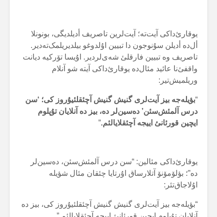
یوقارئ‌داکی آیت‌تە؛ آیت‌لرین تاصریف أدیلدیگی، بونونلا
أل‌دە أدیلن سۇنوجون دا تبیین اۇلدوغو بیلدیریلمک‌تەدیر.
تاصریف وە تبیین فارقلئ شەی‌لردیر. اۇیسا تۆرکیە دیانت
واقفئ‌نا عائید مئال‌دە یوقارئ‌داکی آیتە شو آنلام
وریلمیش‌تیر:
“
بؤیلەجە بیز آیت‌لری گنیش گنیش آچئقلئیۇروز کی؛ ‘سن
درس آلمئش‌سئن’ دەسین‌لر دە، بیز دە آنلایان تۇپلوم
ایچین قورئانئ اییجە آچئقلایالئم.
”
یوقارئ‌داکی مئالین: “سن درس آلمئش‌سئن، دەسین‌لر
دە”؛ بؤلۆمۆنۆ آتلارساق اۇرتایا چئقان مئال شؤیلە
اۇلاجاق‌تئر:
“بؤیلەجە بیز آیت‌لری گنیش گنیش آچئقلئیۇروز کی، بیز دە
آنلایان تۇپلوم ایچین قورئانئ اییجە آچئقلایالئم.”