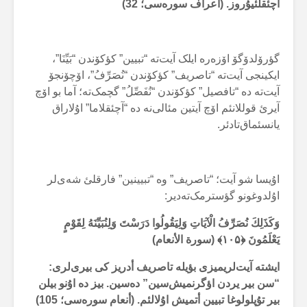
آچئقلئیۇروز. (آعراف سورەسی؛ 32)
گؤرۆلدۆگۆ اۆزەرە ایلک آیت‌تە “تبیین” کؤکۆندن “بَیِّنَا”،
ایکینجی آیت‌تە “تاصریف” کؤکۆندن “نُصَرِّفُ”، اۆچۆنجۆ
آیت‌تە دە “تافصیل” کؤکۆندن “نُفَصِّلُ” گچمک‌تە؛ آما بو اۆچ
آیرئ قوللانئم اۆچ آیتین مئالی‌نە دە “آچئقلاما” اۇلاراق
یانسئماق‌تادئر.
اۇیسا شو آیت؛ “تاصریف” وە “تبیینین” فارقلئ شەی‌لر
اۇلدوغونو گؤسترمک‌تەدیر:
وَكَذَلِكَ نُصَرِّفُ الْآيَاتِ وَلِيَقُولُوا دَرَسْتَ وَلِنُبَيِّنَهُ لِقَوْمٍ
يَعْلَمُونَ ﴿
۱۰۵
﴾ (سورة الأنعام)
ایشتە آیت‌لریمیزی بؤیلە تاصریف أدریز کی بیری‌لری:
“سن بیر یردن اؤگرنمیش‌سین” دەسین. بیز دە اۇنو بیلن
بیر تۇپلولوغا تبیین أتمیش اۇلالئم. (أنعام سورەسی؛ 105)