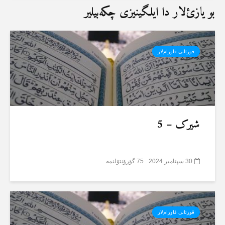
بو یازئ‌لار دا ایلگینیزی چکەبیلیر
قورئانی قاورام‌لار
شیرک – 5
30 سپتامبر 2024
75 گؤرۆنتۆلنمە
قورئانی قاورام‌لار