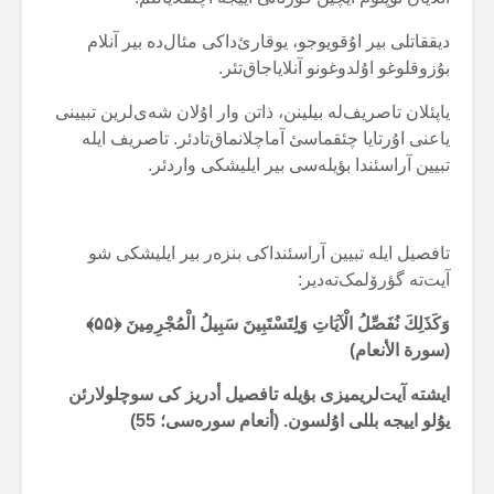
دیققاتلی بیر اۇقویوجو، یوقارئ‌داکی مئال‌دە بیر آنلام
بۇزوقلوغو اۇلدوغونو آنلایاجاق‌تئر.
یاپئلان تاصریف‌لە بیلینن، ذاتن وار اۇلان شەی‌لرین تبیینی
یاعنی اۇرتایا چئقماسئ آماچلانماق‌تادئر. تاصریف ایلە
تبیین آراسئندا بؤیلەسی بیر ایلیشکی واردئر.
تافصیل ایلە تبیین آراسئنداکی بنزەر بیر ایلیشکی شو
آیت‌تە گؤرۆلمک‌تەدیر:
وَكَذَلِكَ نُفَصِّلُ الْآيَاتِ وَلِتَسْتَبِينَ سَبِيلُ الْمُجْرِمِينَ ﴿
۵۵
﴾
(سورة الأنعام)
ایشتە آیت‌لریمیزی بؤیلە تافصیل أدریز کی سوچلولارئن
یۇلو اییجە بللی اۇلسون. (أنعام سورەسی؛ 55)