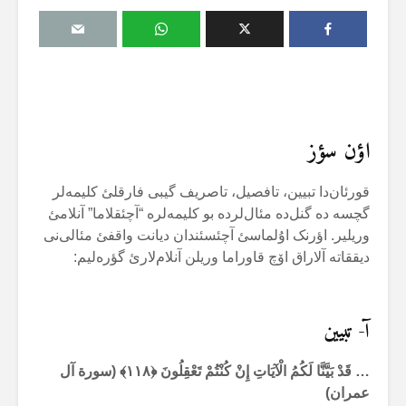
اؤن سؤز
قورئان‌دا تبیین، تافصیل، تاصریف گیبی فارقلئ کلیمەلر
گچسە دە گنل‌دە مئال‌لردە بو کلیمەلرە “آچئقلاما” آنلامئ
وریلیر. اؤرنک اۇلماسئ آچئسئندان دیانت واقفئ مئالی‌نی
دیققاتە آلاراق اۆچ قاوراما وریلن آنلام‌لارئ گؤرەلیم:
آ- تبیین
… قَدْ بَيَّنَّا لَكُمُ الْآيَاتِ إِنْ كُنْتُمْ تَعْقِلُونَ ﴿
۱۱۸
﴾
(سورة آل
عمران)