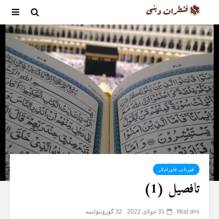
قورئانی قاورام‌لار
تافصیل (1)
fitrat dini
31 جولای 2022
32 گؤرۆنتۆلنمە