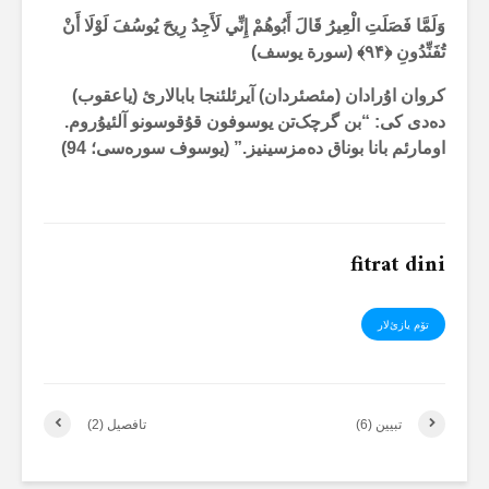
وَلَمَّا فَصَلَتِ الْعِيرُ قَالَ أَبُوهُمْ إِنِّي لَأَجِدُ رِيحَ يُوسُفَ لَوْلَا أَنْ
تُفَنِّدُونِ ﴿
۹۴
﴾ (سورة یوسف)
کروان اۇرادان (مئصئردان) آیرئلئنجا بابالارئ (یاعقوب)
دەدی کی: “بن گرچک‌تن یوسوفون قۇقوسونو آلئیۇروم.
اومارئم بانا بوناق دەمزسینیز.” (یوسوف سورەسی؛ 94)
fitrat dini
تۆم یازئ‌لار
تبیین (6)
تافصیل (2)