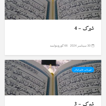
شیرک – 4
30 سپتامبر 2024
66 گؤرۆنتۆلنمە
قورئانی قاورام‌لار
شیرک – 3