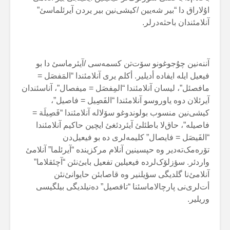
اۇلاراق دا “بیر شەیین /کیشی‌نین بیر یردن آیرئلماسئ”
آنلامئندان باحثەدرلر.
آننەنین چۇجوغونو سۆت‌تن کسمەسی /آیئرماسئ دا بو
فیعیل ایلە ایفادە أدیلیر. أکلم یری آنلامئندا “المَفصَل =
مافصئل”، لیسان آنلامئندا “المِفصَل = میفصال”، آناسئندان
آیرئلان دوە یاوروسو آنلامئندا “الفَصِیل = فاصیل”،
کیشی‌نین منسوب بولوندوغو سۆلالە آنلامئندا “فَصِیلَة =
فاصیلە”، حاق‌لا باطئلئ آیئردئغئ ایچین حاکیم آنلامئندا
“الفَیصَل = فایصال” کلیمەلری دە بو فیعیل‌دن
تۆرەمک‌تەدیر وە حپسینین آنلام مرکزیندە “آیرئلما” آنلامئ
واردئر. سؤزلۆک‌لردە فیعیلین تفعیل بابئ‌نئن “آچئقلاما”
آنلامئ‌نا گلدیگی سؤیلنیر وە قاصابئن حایوانئ‌نئن
أت‌لری‌نی پارچالاماسئنا “تافصیل” دەنیلدیگی بیلگیسی
وریلیر.