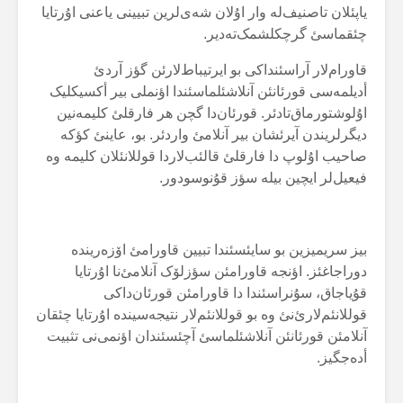
یاپئلان تاصنیف‌لە وار اۇلان شەی‌لرین تبیینی یاعنی اۇرتایا
چئقماسئ گرچکلشمک‌تەدیر.
قاورام‌لار آراسئنداکی بو ایرتیباط‌لارئن گؤز آردئ
أدیلمەسی قورئانئن آنلاشئلماسئندا اؤنملی بیر أکسیکلیک
اۇلوشتورماق‌تادئر. قورئان‌دا گچن هر فارقلئ کلیمەنین
دیگرلریندن آیرئشان بیر آنلامئ واردئر. بو، عاینئ کؤکە
صاحیب اۇلوپ دا فارقلئ قالئب‌لاردا قوللانئلان کلیمە وە
فیعیل‌لر ایچین بیلە سؤز قۇنوسودور.
بیز سریمیزین بو سایئسئندا تبیین قاورامئ اۆزەریندە
دوراجاغئز. اؤنجە قاورامئن سؤزلۆک آنلامئ‌نا اۇرتایا
قۇیاجاق، سۇنراسئندا دا قاورامئن قورئان‌داکی
قوللانئم‌لارئ‌نئ وە بو قوللانئم‌لار نتیجەسیندە اۇرتایا چئقان
آنلامئن قورئانئن آنلاشئلماسئ آچئسئندان اؤنمی‌نی تثبیت
أدەجگیز.