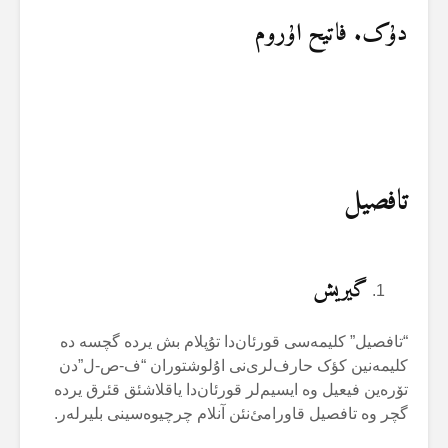
دۇک. فاتیح اۇروم
تافصیل
گیریش
“تافصیل” کلیمەسی قورئان‌دا تۇپلام بش یردە گچسە دە
کلیمەنین کؤک حارف‌لری‌نی اۇلوشتوران “ف-ص-ل”دن
تۆرەین فیعیل وە ایسیم‌لر قورئان‌دا یاقلاشئق قئرق یردە
گچر وە تافصیل قاورامئ‌نئن آنلام چرچیوەسینی بلیرلەر.