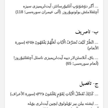
… أگر دۆشۆنۆپ آنلئیۇرسانئز، آیت‌لریمیزی سیزە
آچئقلامئش بولونویۇروز. (آلی عیمران سورەسی؛
118
)
ب- تاصریف
… انْظُرْ كَيْفَ نُصَرِّفُ الْآيَاتِ لَعَلَّهُمْ يَفْقَهُونَ ﴿
۶۵
﴾ (سورة
الأنعام)
… باق، آنلاسئن‌لار دییە آیت‌لریمیزی ناسئل آچئقلئیۇروز!
(أنعام سورەسی؛ 65)
ج- تافصیل
… كَذَلِكَ نُفَصِّلُ الْآيَاتِ لِقَوْمٍ يَعْلَمُونَ ﴿
۳۲
﴾ (سورة الأعراف)
… ایشتە بیلن بیر تۇپلولوق ایچین آیت‌لری بؤیلە