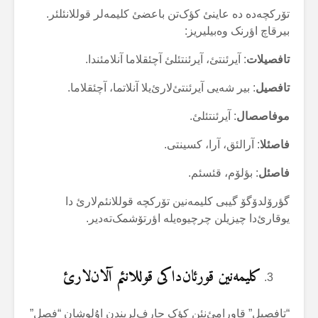
تۆرکچەدە دە عاینئ کؤک‌تن باعضئ کلیمەلر قوللانئلئر.
بیرقاچ اؤرنک وەبیلیریز:
تافصیلات
: آیرئنتئ، آیرئنتئلئ آچئقلاما آنلامئندا.
تافصیل
: بیر شەیی آیرئنتئ‌لارئ‌یلا آنلاتما، آچئقلاما.
موفاصصال
: آیرئنتئلئ.
فاصئلا
: آرالئق، آرا، کسینتی.
فاصئل
: بؤلۆم، قئسئم.
گؤرۆلدۆگۆ گیبی کلیمەنین تۆرکچە قوللانئم‌لارئ دا
یوقارئ‌دا چیزیلن چرچیوەیلە اؤرتۆشمک‌تەدیر.
کلیمەنین قورئان‌داکی قوللانئم آلان‌لارئ
“تافصیل” قاورامئ‌نئن کؤک حارف‌لریندن اۇلوشان “فصل”