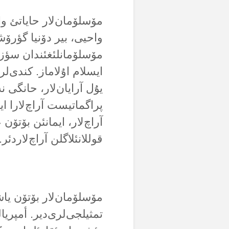
مۆسلۆمان‌لار حایاتئ وا
واحیی، بیر دۆنیا گؤرۆش
مۆسلۆمانلئغئندان سؤز أ
ایسلام اۇلاماز. کندی‌لر
یۇل آرایان‌لار، حانگی 
پراگماتیست آراچ‌لارا ا
آراچ‌لار، ایمانئن بۆتۆن
قوللانئلاگلن آراچ‌لاردئر.
مۆسلۆمان‌لار بۆتۆن یاشا
تمثیلجی‌لری‌دیر. أمپری