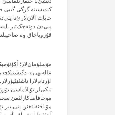
دئشئ‌نا چئقارئلماسئ ک
کندیسینە گرگی گیبی ص
حایات آلان‌لارئ‌نا ینی‌
ینی‌دن دؤنەجک‌تیر. ایس
قۇرویاجاق وە صاحیبلنە
مۆسلۆمان‌لار؛ أکۇنۇم
عالەیهی‌نە دگیشتیکچە، 
اۇرتام‌لارا تاشئنئیۇرلا
تپکی‌لر تۇپلاماسئ یۆزۆ
موحافاظاکارلئغئ سچمک
مۆنافئقلئغئن ینی بیر ت
آچئقچا ایعتیراف أتمەمک‌