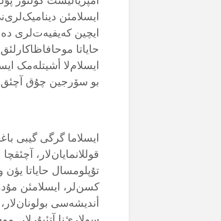
أمپریالیست کۆلتۆر پۇلیت
ایسلامئن دینامیک‌لری‌نی
ایچین کەیفیەت‌لری دە 
حایاتا موحافاظاکارلئق 
ایسلام‌لا أشیتلەمک ایس
بو سۆرجین چۇق آچئق بلی
ایسلاما گرگی گیبی باغلا
قوللانمایان‌لار، آچئقچا 
تۇپلومسال حایاتا یؤن 
کسن‌لر، ایسلامئن مۇد
أندیشەسی بولونان‌لار،
سولارئ‌نا آتئیۇرلار. م