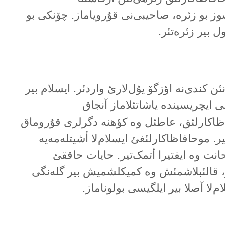
وز بو زئرە، صاحیبی‌نی قۇرویاماز. چۆنکی بو
ل بیر زئرەتئر.
ن کندی‌نە اؤزگۆ یۇل‌لارئ واردئر. ایسلام بیر
 ایچریسیندە یاشاتئلاماز آنجاق
اظاکارلئق، عاطئل وە کؤهنە دگرلری قۇروماق
یر. موحافاظاکارلئغئ ایسلام‌لا أشیتلەمەیە
انت وە ایفتیرا أتمک‌تیر. حایات حاققئ
ز، قالئبلاشمئش وە کمیکلشمیش بیر گلەنگی
‌لا آصلا بیر ایلگیسی بولوناماز.