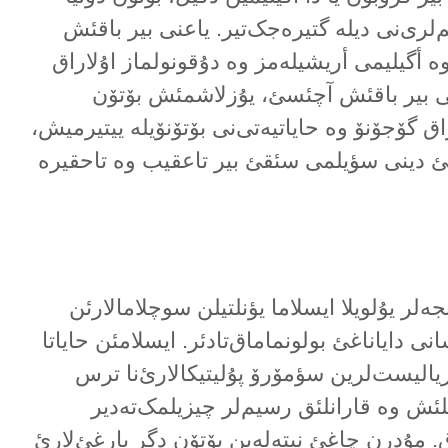
‌لری‌نی دیلە گتیرەجک‌تیر. یاعنی بیر باقئش
ە أگیلیمی أریشیلەمز وە دۇقونولماز اۇلاراق
نی بیر باقئش آچئسئ، یۇزلاشمئش بۆتۆن
راق گۆجۆنۆ وە حایاتیەتی‌نی بۆتۆنۆیلە ییتیرمیش،
ئ دینی سؤیلمی سئقئ بیر تاعقیب وە تاحقیرە
لر یۇلویلا ایسلاما یؤنلتیلن سوچلامالارئن
نی دایاناغئ بولونماماق‌تادئر. ایسلامئن حایاتا
یالیست‌لرین سؤمۆرۆ پۇلیتیکالارئ‌نا ترس
ئش وە قارانلئق رسیم‌لر چیزیلمک‌تەدیر
راق. مۇدرن چاغئ نیتەلەین بۆتۆن دگر یارغئ‌لارئ