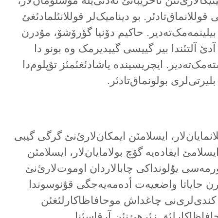
یکالارئ‌نئن تاحریباتئ نەدنی‌یلە مۆسلۆمان‌لار،
 قوللانماق‌تادئر. بو دینامیک‌لر قوللانئلمادئغئ
بیلینمەمک‌تەدیر. حاکیم دۆنیا گؤرۆشۆ، مۇدرن
آدئ آلتئندا بیر گییسی گییدیرمک وە بونو دا
تەمک‌تەدیر. ایچریسیندە یاشادئغئمئز تۇپلوم‌دا
رتی‌لری بولونماق‌تادئر.
نمایان‌لار، ایسلامئن ایمکان‌لارئ‌نئ گرگی گیبی
ایسلامئ ایفادەیە گۆچ بولامایان‌لار، ایسلامئن
ورمەسی یۇلونداکی چابالاردان اوموت‌لارئ‌نئ
رن حایاتا واضعیەت أدەمەیەجگی قۇنوسوندا
 کندی‌لری‌نی چاغداش موحافاظاکارلئغئن
وحافاظاکارلئق زئرهئ‌نئن آرقاسئنا