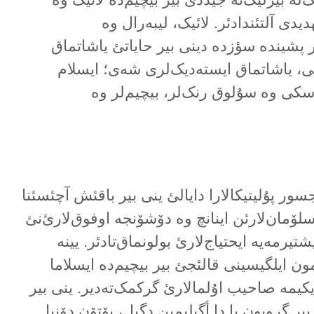
دیدی آلتئندادئر. لائیک، لیبەرال وە
ر پشیندە سؤزدە دینی بیر حایاتئ یاشاتماق
 کی، یاشاتماق ایستەدیک‌لری شەی؛ ایسلام
کی وە سۇلوق رنک‌لر، بیچیم‌لر وە
ر پۇلیتیکالارا دایالئ ینی بیر باقئش آچئسئنا
ۆسلۆمان‌لارئن اینانچ وە دۆشۆنجە اوفوق‌لارئ‌نئ
تیرمەیە ایحتیاج‌لارئ بولونماق‌تادئر. یینە
ون ایلگیسینی قالئجئ بیر بیچیم‌دە ایسلاما
یمە صاحیب اۇلمالارئ گرکمک‌تەدیر. ینی بیر
ر گروبون یا دا أگیلیمین دگیل، بۆتۆن دۆنیا