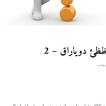
ظظئ دویاراق – 2