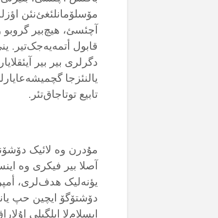
مۆسلۆمانلئغئ‌نئن اؤزلم
آچئسئ، هیچ‌بیر گروبو و
قابول أتمەیەجک‌تیر. ی
دگرلری بیر بیر آیئقلایا
یالنئزجا گچمیشەعایارل
تابیع توتاجاق‌تئر.
مۇدرن وە لائیک دۆشۆنجە
آصلا بیر فیکری وە اینسا
یؤنەلیک هدف‌لری، أمپر
دۆشتۆگۆ ایچین حپ یانل
ایسلام‌لا ایلگیلی اۇلا