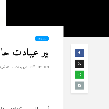
دۆشۆنجە
بیر عیبادت حا
fitrat dini
19 فووریه 2023
36 گؤرۆنتۆلنمە