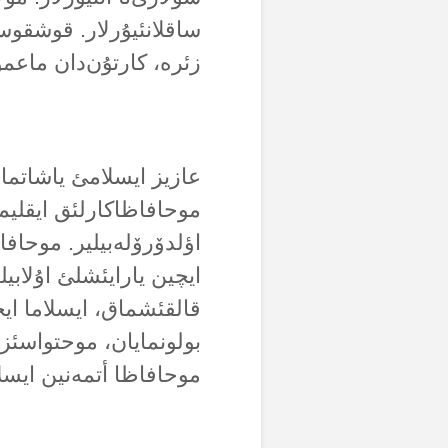
ساقلانئیۇرلار. قوشقوس
زئرە، کارتۇن‌دان ماعمو
عازیز ایسلامئ یاشاتمانئ
موحافاظاکارلئق ایقلیمی
اؤلدۆرۆلەبیلیر. موحاف
ایچین یارایئشلئ اۇلابیل
قالقئشماق، ایسلاما ایح
بولونمایان، موحتواسئ
موحافاظا أتمەنین ایسلام