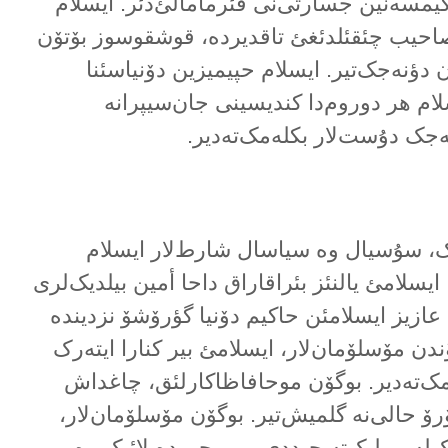
یمسەنین جسارتی‌نی قئرمامالئ‌دئر. ایسلام
احیب چئقئلدئغئ تاقدیردە، قوشقوسوز بۆتۆن
دن دؤنەجک‌تیر. ایسلام حپیمیزین دۆنیاسئنا
لام هر دوروم‌دا کندیسینی جان‌سیپرانە
جک دۇست‌لار بکلەمک‌تەدیر.
یک، سۇسیال وە سیاسال شارط‌لار ایسلام
ایسلامئ یالنئز بئراقاراق داحا أمین بیلدیک‌لری
ر. عازیز ایسلامئن حاکیم دۆنیا گؤرۆشۆ نزدیندە
ندن مۆسلۆمان‌لار، ایسلامئ بیر کنارا ایتەرک
‌تەدیر. بوگۆن موحافاظاکارلئق، چاغداش
ۆرۆ حالی‌نە گلمیش‌تیر. بوگۆن مۆسلۆمان‌لار،
لە بیرلیک‌تە جیددی بیر بیچیم‌دە لائیک وە