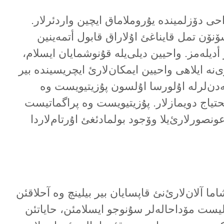
حی دۆزلمیندە یۇروملاماق ایچین واردئرلار.
ۆنۆن تمل قایناغئ اۇلاراق قابول أتمەینین
دیلەمز. واحیین دیلی‌یلە قۇنوشمایان ایسلام،
ی‌نە ایلاهی واحیین ایمکان‌لارئ ایچریسیندە بیر
نەدن‌لرلە اۇلورسا اۇلسون پۇزیتیویست وە
یحتیاج دویمازلار. پۇزیتیویست وە پراگماتیست
 عونصورلارئ‌یلا وۆجود بولمادئغئ اۇرتام‌لاردا
ما آلان‌لارئ‌نئ قاپسایان بیر بیلینچ وە آحلاقئن
الیست مۆداحالەلر سۇنوجو ایسلامئن، حایاتئن