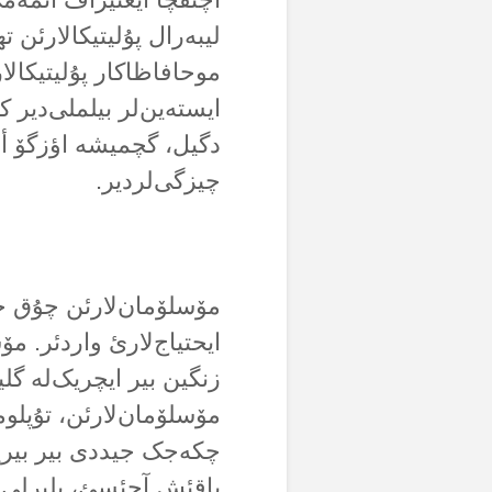
لیبەرال پۇلیتیکالارئن ته
موحافاظاکار پۇلیتیکالا
ایستەین‌لر بیلملی‌دیر
دگیل، گچمیشە اؤزگۆ أس
چیزگی‌لردیر.
مۆسلۆمان‌لارئن چۇق جسو
ایحتیاج‌لارئ واردئر. م
زنگین بیر ایچریک‌لە گلیش
مۆسلۆمان‌لارئن، تۇپلوم
چکەجک جیددی بیر بیریک
باقئش آچئسئ، بلیرلی بی