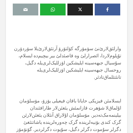
وارلئق‌لارئ‌نئ سؤمۆرگە کۆلتۆرۆ آرتئق‌لارئ‌یلا سۆردۆرن
تۇپلوم‌لاردا، ائصرارلئ وە قاصئدلئ بیر بیچیم‌دە ایسلام،
سۇسیال جبهەسینە ایلیشکین اؤزللیک‌لری‌یلە دگیل،
روحسال جبهەسینە ایلیشکین اؤزللیک‌لری‌یلە
تانئتئلماق‌تادئر.
ایسلامئن فیزیکی حایاتا باقان فیعیلی یۆزۆ، مۆسلۆمان
اۇلماق‌لا شؤهرت قازانمئش یئغئن‌لار طارافئندان
بیلینمەمک‌تەدیر. مۆسلۆمان اۇلاراق آنئلان یئغئن‌لارئن
گرک کندی بۆنیەلریندە گرک چەورەلریندە یاشاتتئغئ
دگرلر سۇموت دگرلر دگیل، سۇیوت دگرلردیر. گۆنۆمۆز