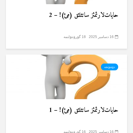
حایات‌لارئمئز ساتئلئق (مئ)! – 2
16 دسامبر 2025
18 گؤرۆنتۆلنمە
دۆشۆنجە
حایات‌لارئمئز ساتئلئق (مئ)! – 1
16 دسامبر 2025
16 گؤرۆنتۆلنمە