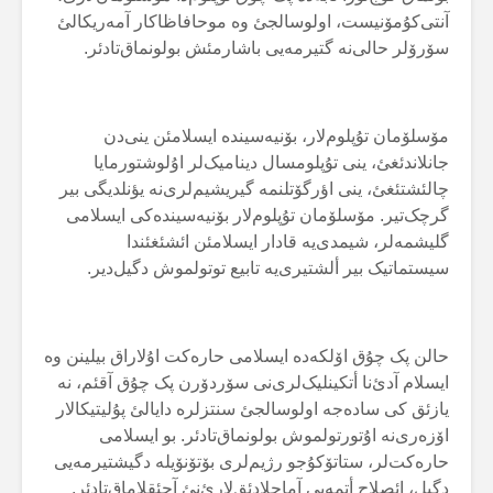
آنتی‌کۇمۆنیست، اولوسالجئ وە موحافاظاکار آمەریکالئ
سۆرۆلر حالی‌نە گتیرمەیی باشارمئش بولونماق‌تادئر.
مۆسلۆمان تۇپلوم‌لار، بۆنیەسیندە ایسلامئن ینی‌دن
جانلاندئغئ، ینی تۇپلومسال دینامیک‌لر اۇلوشتورمایا
چالئشتئغئ، ینی اؤرگۆتلنمە گیریشیم‌لری‌نە یؤنلدیگی بیر
گرچک‌تیر. مۆسلۆمان تۇپلوم‌لار بۆنیەسیندەکی ایسلامی
گلیشمەلر، شیمدی‌یە قادار ایسلامئن ائشئغئندا
سیستماتیک بیر ألشتیری‌یە تابیع توتولموش دگیل‌دیر.
حالن پک چۇق اۆلکەدە ایسلامی حارەکت اۇلاراق بیلینن وە
ایسلام آدئ‌نا أتکینلیک‌لری‌نی سۆردۆرن پک چۇق آقئم، نە
یازئق کی سادەجە اولوسالجئ سنتزلرە دایالئ پۇلیتیکالار
اۆزەری‌نە اۇتورتولموش بولونماق‌تادئر. بو ایسلامی
حارەکت‌لر، ستاتۆکۇجو رژیم‌لری بۆتۆنۆیلە دگیشتیرمەیی
دگیل، ائصلاح أتمەیی آماچلادئق‌لارئ‌نئ آچئقلاماق‌تادئر.