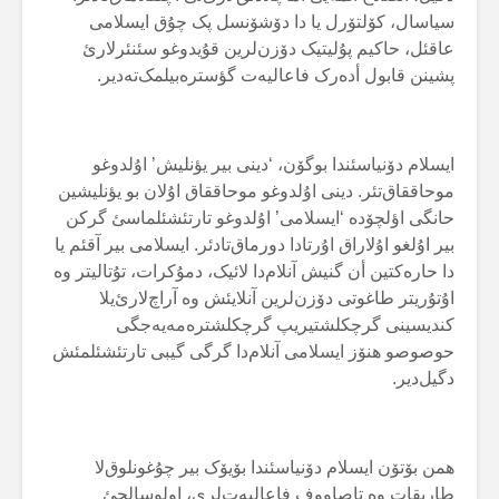
سیاسال، کۆلتۆرل یا دا دۆشۆنسل پک چۇق ایسلامی
عاقئل، حاکیم پۇلیتیک دۆزن‌لرین قۇیدوغو سئنئرلارئ
پشینن قابول أدەرک فاعالیەت گؤسترەبیلمک‌تەدیر.
ایسلام دۆنیاسئندا بوگۆن، ‘دینی بیر یؤنلیش’ اۇلدوغو
موحاققاق‌تئر. دینی اۇلدوغو موحاققاق اۇلان بو یؤنلیشین
حانگی اؤلچۆدە ‘ایسلامی’ اۇلدوغو تارتئشئلماسئ گرکن
بیر اۇلغو اۇلاراق اۇرتادا دورماق‌تادئر. ایسلامی بیر آقئم یا
دا حارەکتین أن گنیش آنلام‌دا لائیک، دمۇکرات، تۇتالیتر وە
اۇتۇریتر طاغوتی دۆزن‌لرین آنلایئش وە آراچ‌لارئ‌یلا
کندیسینی گرچکلشتیریپ گرچکلشترەمەیەجگی
حوصوصو هنۆز ایسلامی آنلام‌دا گرگی گیبی تارتئشئلمئش
دگیل‌دیر.
همن بۆتۆن ایسلام دۆنیاسئندا بۆیۆک بیر چۇغونلوق‌لا
طاریقات وە تاصاووف فاعالیەت‌لری، اولوسالجئ