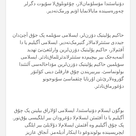
دۆنیاسئندا مۆسلۆمان‌لار، چۇغونلوق‌لا سۇیوت دگرلر
چەورەسیندە مایالانمایا اؤنم ورمک‌تەدیر.
حاکیم پۇلیتیک دۆزن‌لر، ایسلامی سؤیلمە پک جۇق آچئ‌دان
جیددی سئنئرلامالار گتیرمک‌تەدیر. ایسلامی أگیلیم یا دا
آقئم‌لار، حاکیم پۇلیتیک دۆزن‌لرین وارلئغئ‌نئ تهدید
أتمەیەجک بیر بیچیم‌دە سئنئرلاندئرئلماق‌تادئر. ایسلامی
سؤیلمین حاکیم پۇلیتیک دۆزن‌لرین مۆداحالەسی آلتئندا
بولونماسئ، بیربیریندن چۇق فارقلئ دینی کۆلتۆر
گۆروەلارئ‌نئن اۇرتایا چئقماسئ سۇنوجونو
دۇغورماق‌تادئر.
بوگۆن ایسلام دۆنیاسئندا، ایسلامی اۇلاراق بیلینن پک چۇق
أگیلیم یا دا آقئمئن ایسلام‌لا دۇغرودان بیر ایلگیسی یۇق‌تور.
پک چۇق أگیلیم وە آقئمئن ایسلام‌لا دۇلایلئ بیر ایلگی
ایچریسیندە بولوندوغو دا اینکار أدیلەمز. آنجاق عازیز