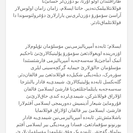
طارافئندان اولو اۇرتا، بو دۆزن‌لر حسابئ‌نا
قوللانئلابیلمک‌تەدیر. حاتتا ایسلام، زامان زامان اولوس‌لار
آراسئ سؤمۆرۆ دۆزن‌لری‌نین یارارلارئ دۇغرولتوسوندا دا
قوللانئلماق‌تادئر.
ایسلام؛ ئابەدە أمپریالیزمی‌نین مۆسلۆمان تۇپلوم‌لار
اۆزەریندە اویغولادئغئ سؤمۆرۆ پۇلیتیکالارئ‌نئ تاحکیم
أتمک آماجئ‌یلا سەسەجەبە أمپریالیزمی قارشئسئندا
مۆسلۆمان حالق‌لارئ حیمایە گرکچەسینی ایلری
سۆرەرک، دیلەدیگی شکیل‌دە قوللاندئغئ بیر قالقان‌دئر.
گلەنکسل ئابەدە پۇلیتیکالارئ، شیمدی‌یە قادار یالنئزجا
سەسەجەبە یایئلماجئلئغئ‌نا قارشئ ایسلامئ قالقان
اۇلاراق قوللانئرکن، شیمدی‌لردە کندی حاق‌لارئ‌نئ
قۇرومایئ شیعار أدینمیش دەوریمجی ایسلامی آقئم‌لارا
قارشئ، ایسلامئ بیر قالقان اۇلاراق قوللانمایا
باشلامئش‌تئر. ئابەدە أمپریالیزمی‌نین شیمدی‌یە قادار
بورنونو سۇقمادئغئ، فسادا ورمەدیگی بیر ایسلامی آقئم
بولماق گۆچ‌تۆر. ئابەدە پک چۇق تۇپلوم‌دا مۆسلۆمان‌لارئ،