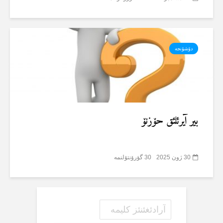
دۆشۆنجە
بیر آیرئلئق حۆزنۆ
30 ژون 2025
30 گؤرۆنتۆلنمە