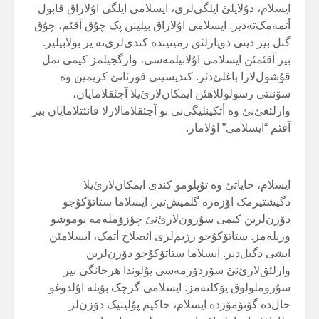
ایسلام، دۇلایلئ ایلگی‌لری، ایسلامی ایلگی اۇلاراق قابول
أتمەمک‌تەدیر. ایسلامی اۇلاراق بیلینن پک چۇق آقئم، چۇق
گنل بیر دینی دویارلئق زمینیندە کندی‌لری‌نە یر بولابیلیر.
بیر آقئمئن ایسلامی اۇلابیلمەسی، وازگچیلمز کیمی تمل
قۇشول‌لارا باغلئ‌دئر. کندیسینی قورئانئ کریمین وە
سۆننتی رسولوللاهئن ایمکان‌لارئ‌یلا آچئقلامایان،
وارلئغئ‌نئ وە أتکینلیگی‌نی بو آچئقلامالارلا قانئتلامایان بیر
آقئم “ایسلامی” اۇلاماز.
ایسلام، حایاتئ وە تۇپلومو کندی ایمکان‌لارئ‌یلا
دگیشتیرمک اۆزەرە گلمیش‌تیر. ایسلاما ستاتۆکۇجو
دۆزن‌لرین کیمی سۇرون‌لارئ‌نئ چؤزۆملەمە یوموشو
وریلەمز. ستاتۆکۇجو رژیم‌لری ائصلاح أتمک، ایسلامئن
ایشی دگیل‌دیر. ایسلاما ستاتۆکۇجو دۆزن‌لرین
وارلئق‌لارئ‌نئ سۆردۆرمەسی یۇلوندا هرحانگی بیر
سۇروملولوق یۆکلنەمز. ایسلامی گرچک بؤیلە اۇلدوغو
حال‌دە گۆنۆمۆزدە ایسلام، حاکیم پۇلیتیک دۆزن‌لر