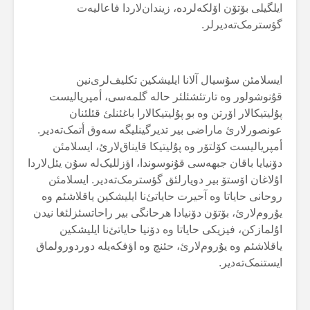
ایلگیلی بۆتۆن اۆلکەلردە، زیندان‌لاردا فاعالیەت
گؤسترمک‌تەدیرلر.
ایسلامئن سۇسیال آلانا ایلیشکین تکلیف‌لری‌نین
قۇنوشولور وە تارتئشئلئر حالە گلمەسی، أمپریالیست
پۇلیتیکالار اۆرتن وە بو پۇلیتیکالارا باغئنلئ قئلئنان
عونصورلارئ ماراضی بیر تدیرگینلیگە سەوق أتمک‌تەدیر.
أمپریالیست کۆلتۆر وە پۇلیتیکا قایناق‌لارئ، ایسلامئن
دۆنیایا باقان جبهەسی قۇنوسوندا، اؤزللیک‌لە سۇن یئل‌لاردا
اۇلاغان اۆستۆ بیر دویارلئق گؤسترمک‌تەدیر. ایسلامئن
روحانی حایاتا وە آحیرت حایاتئ‌نا ایلیشکین یاقلاشئم وە
یۇروم‌لارئ، بۆتۆن دۆنیادا هرحانگی بیر راحاتسئزلئغا نیدن
اۇلمازکن، فیزیکی حایاتا وە دۆنیا حایاتئ‌نا ایلیشکین
یاقلاشئم وە یۇروم‌لارئ، حئنچ وە اؤفکەیلە دوردورولماق
ایستنمک‌تەدیر.