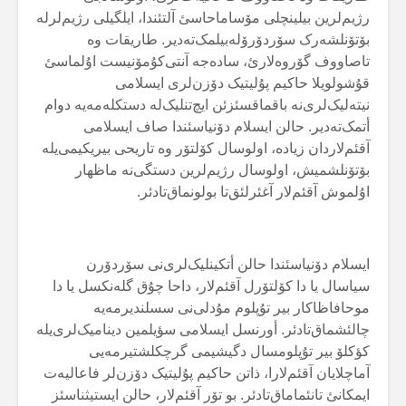
رژیم‌لرین بیلینچلی مۆساماحاسئ آلتئندا، ایلگیلی رژیم‌لرلە
بۆتۆنلشەرک سۆردۆرۆلەبیلمک‌تەدیر. طاریقات وە
تاصاووف گۆروەلارئ، سادەجە آنتی‌کۇمۆنیست اۇلماسئ
قۇشولویلا حاکیم پۇلیتیک دۆزن‌لری ایسلامی
نیتەلیک‌لری‌نە باقماقسئزئن ایچ‌تنلیک‌لە دستکلەمەیە دوام
أتمک‌تەدیر. حالن ایسلام دۆنیاسئندا صاف ایسلامی
آقئم‌لاردان زیادە، اولوسال کۆلتۆر وە تاریحی بیریکیمی‌یلە
بۆتۆنلشمیش، اولوسال رژیم‌لرین دستگی‌نە ماظهار
اۇلموش آقئم‌لار آغئرلئق‌تا بولونماق‌تادئر.
ایسلام دۆنیاسئندا حالن أتکینلیک‌لری‌نی سۆردۆرن
سیاسال یا دا کۆلتۆرل آقئم‌لار، داحا چۇق گلەنکسل یا دا
موحافاظاکار بیر تۇپلوم مۇدلی‌نی سسلندیرمەیە
چالئشماق‌تادئر. أورنسل ایسلامی سؤیلمین دینامیک‌لری‌یلە
کؤکلۆ بیر تۇپلومسال دگیشیمی گرچکلشتیرمەیی
آماچلایان آقئم‌لارا، ذاتن حاکیم پۇلیتیک دۆزن‌لر فاعالیەت
ایمکانئ تانئماماق‌تادئر. بو تۆر آقئم‌لار، حالن ایستیثناسئز