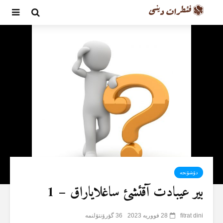
دۆشۆنجە
بیر عیبادت آقئشئ ساغلایاراق – 1
fitrat dini
28 فووریه 2023
36 گؤرۆنتۆلنمە