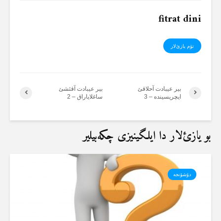
fitrat dini
تۆم یازئ‌لار
بیر عیبادت آحلاقئ
بیر عیبادت آقئشئ
ایچریسیندە – 3
ساغلایاراق – 2
بو یازئ‌لار دا ایلگینیزی چکەبیلیر
دۆشۆنجە