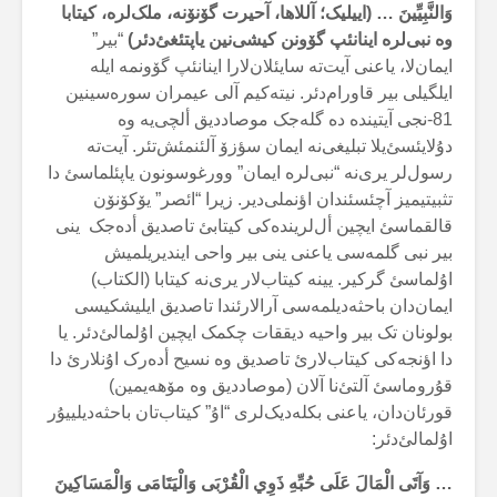
وَالنَّبِيِّينَ …
(اییلیک؛ آللاها، آحیرت گۆنۆنە، ملک‌لرە، کیتابا
وە نبی‌لرە اینانئپ گۆونن کیشی‌نین یاپتئغئ‌دئر)
“بیر”
ایمان‌لا، یاعنی آیت‌تە سایئلان‌لارا اینانئپ گۆونمە ایلە
ایلگیلی بیر قاورام‌دئر. نیتەکیم آلی عیمران سورەسینین
81-نجی آیتیندە دە گلەجک موصاددیق ألچی‌یە وە
دۇلایئسئ‌یلا تبلیغی‌نە ایمان سؤزۆ آلئنمئش‌تئر. آیت‌تە
رسول‌لر یری‌نە “نبی‌لرە ایمان” وورغوسونون یاپئلماسئ دا
تثبیتیمیز آچئسئندان اؤنملی‌دیر. زیرا “ائصر” یۆکۆنۆن
قالقماسئ ایچین أل‌لریندەکی کیتابئ تاصدیق أدەجک ینی
بیر نبی گلمەسی یاعنی ینی بیر واحی ایندیریلمیش
اۇلماسئ گرکیر. یینە کیتاب‌لار یری‌نە کیتابا (الکتاب)
ایمان‌دان باحثەدیلمەسی آرالارئندا تاصدیق ایلیشکیسی
بولونان تک بیر واحیە دیققات چکمک ایچین اۇلمالئ‌دئر. یا
دا اؤنجەکی کیتاب‌لارئ تاصدیق وە نسیح أدەرک اۇنلارئ دا
قۇروماسئ آلتئ‌نا آلان (موصاددیق وە مۆهەیمین)
قورئان‌دان، یاعنی بکلەدیک‌لری “اۇ” کیتاب‌تان باحثەدیلییۇر
اۇلمالئ‌دئر:
… وَآتَى الْمَالَ عَلَى حُبِّهِ ذَوِي الْقُرْبَى وَالْيَتَامَى وَالْمَسَاكِينَ