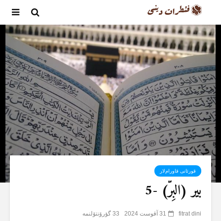
قورئانی قاورام‌لار
بیر (البِرّ) -5
fitrat dini
31 آقوست 2024
33 گؤرۆنتۆلنمە