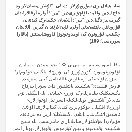
سانا هیلال‌لری سۇرویۇرلار. دە کی: “اۇنلار اینسان‌لار وە
حاج ایچین واقیت اؤلچۆلری‌دیر. “بیر”؛ أولرە آرقالارئندان
گیرمەنیز دگیل‌دیر. “بیر”؛ آللاەتان چکینەرک کندی‌نی
قۇرویانئن یاپتئغئ‌دئر. أولرە قاپئ‌لارئندان گیرین. آللاەتان
چکینیپ قۇرونون کی اومدوغونوزا قاووشاسئنئز. (باقارا
سورەسی؛
189
)
باقارا سورەسینین بو آیتی‌نی 183-نجۆ آیتیندن ایعتیبارن
اۇقودوغوموزدا گؤرۆیۇروز کی اۇروچ‌لا ایلگیلی حۆکۆم‌لر؛
“سیزدن اؤنجەکی‌لرە فارض قئلئندئغئ گیبی سیزە دە
فارض قئلئندئ” شکلیندە باشلئیۇر، داحا سۇنرا بیرقاچ
دگیشیکلیک بیلدیریلەرک اۇروچ عیبادتی ایلە ایلگیلی تۆم
دتای‌لار آنلاتئلئیۇر. بؤیلەلیک‌لە ایسرائیل اۇغول‌لارئ
اۇروچ‌لا ایلگیلی حۆکۆم‌لرین کندی کیتاب‌لارئندا اۇلانئ
تاصدیق أتتیگی‌نی، یاپئلان دگیشیکلیک‌لرین دە بیر تاقئم
قۇنولاردا قۇلایلئق‌لار ساغلایاراق حایئرلئسئ ایلە نسیح
شکلیندە اۇلدوغونو یاقینن گؤرمۆش اۇلویۇرلار. بونا راغمن