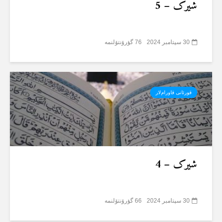
شیرک – 5
30 سپتامبر 2024
76 گؤرۆنتۆلنمە
قورئانی قاورام‌لار
شیرک – 4
30 سپتامبر 2024
66 گؤرۆنتۆلنمە