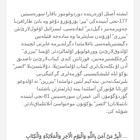
ایشتە آصئل اۆزەریندە دوردوغوموز باقارا سورەسینین
177-نجی آیتیندەکی “بیر؛ یۆزۆنۆزۆ دۇغو وە باتئ طارافئ‌نا
چەویرمەنیز دگیل‌دیر” ایفادەسی، ایسرائیل اۇغول‌لارئ‌نئن
“بیرری” اؤزۆندن ساپتئرما وە سادەجە قئبلەنین
دگیشتیریلمەسی باغلامئندا دگرلندیرمە غایرتی ایچیندە
اۇلدوق‌لارئ‌نئ وورغولویۇر اۇلمالئ‌دئر. اۇیسا “بیرری”
گرچکلشتیرمەنین، قورئانئن کندی کیتاب‌لارئ‌نئ تاصدیق
أدن اۇ بکلەدیک‌لری کیتاب اۇلماسئ‌یلا، دۇلایئسئ‌یلا “ائصر”
یۆکۆ ایلە ایلیشکیسینی گؤرمەلری گرکتیگی‌نی
بلیرتمک‌تەدیر. نیتەکیم آیتین دوامئندا “بیررین” نە اۇلدوغو
اۇرتایا قۇنورکن آصلئندا یینە (یازئمئزئن باشئندا
گؤردۆگۆمۆز، آلی عیمران سورەسینین 81-نجی آیتیندە
تانئملانان) “ائصر” یۆکۆنۆن موحتواسئ آنلاتئلماق‌تادئر.
شؤیلە کی:
… الْبِرَّ مَنْ آمَنَ بِاللَّهِ وَالْيَوْمِ الْآخِرِ وَالْمَلَائِكَةِ وَالْكِتَابِ