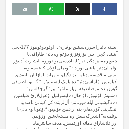
ایشتە باقارا سورەسینین یوقارئ‌دا اۇقودوغوموز 177-نجی
آیتیندە گچن “بیر؛ یۆزۆنۆزۆ دۇغو وە باتئ طارافئ‌نا
چەویرمەنیز دگیل‌دیر” ایفادەسی بو دوروما ایشارت أدییۇر
اۇلمالئ‌دئر. یاعنی بورادا؛ “اؤنملی اۇلان کاعبەیە وەیا
بەیتی ماقدیسە یؤنلمەنیز دگیل، تەورات‌تا یازانئن تاصدیق
أدیلمیش اۇلماسئ‌دئر” دەنیلمک ایستنییۇر. “أگر بو تاصدیقی
گؤرۆر دە موصاددیقە اویارسانئز؛ ‘بیر’ گرچکلشیر”
دەنمیش اۇلویۇر. اۇ حال‌دە ایسرائیل اۇغول‌لارئ قئبلەنین
دە دگیشیمی ایلە قورئانئن أل‌لریندەکی کیتابئ تاصدیق
أتتیگی‌نی گؤرمەلری‌نە راغمن قۇنویو؛ “دۇغویا وە باتئ‌یا
یؤنلمەیە” ایندیرگەمیش وە مسئەلەنین اؤزۆندن
اوزاقلاشاراق باهانە اۆرتمیش، هدف ساپتئرمایا