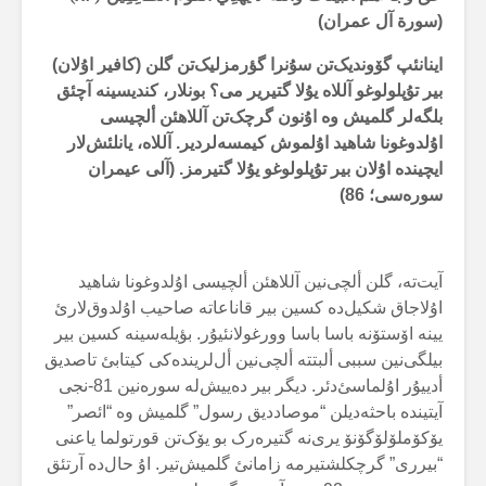
(سورة آل عمران)
اینانئپ گۆوندیک‌تن سۇنرا گؤرمزلیک‌تن گلن (کافیر اۇلان)
بیر تۇپلولوغو آللاە یۇلا گتیریر می؟ بونلار، کندیسینە آچئق
بلگەلر گلمیش وە اۇنون گرچک‌تن آللاهئن ألچیسی
اۇلدوغونا شاهید اۇلموش کیمسەلردیر. آللاە، یانلئش‌لار
ایچیندە اۇلان بیر تۇپلولوغو یۇلا گتیرمز. (آلی عیمران
سورەسی؛
86
)
آیت‌تە، گلن ألچی‌نین آللاهئن ألچیسی اۇلدوغونا شاهید
اۇلاجاق شکیل‌دە کسین بیر قاناعاتە صاحیب اۇلدوق‌لارئ
یینە اۆستۆنە باسا باسا وورغولانئیۇر. بؤیلەسینە کسین بیر
بیلگی‌نین سببی ألبتتە ألچی‌نین أل‌لریندەکی کیتابئ تاصدیق
أدییۇر اۇلماسئ‌دئر. دیگر بیر دەییش‌لە سورەنین 81-نجی
آیتیندە باحثەدیلن “موصاددیق رسول” گلمیش وە “ائصر”
یۆکۆملۆلۆگۆنۆ یری‌نە گتیرەرک بو یۆک‌تن قورتولما یاعنی
“بیرری” گرچکلشتیرمە زامانئ گلمیش‌تیر. اۇ حال‌دە آرتئق