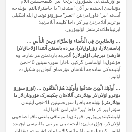
بو اؤزللیگی‌نی بیلییۇروز. آیرئجا “بیر” کلیمەسینین آنلام
دۆنیاسئ ایچیندە یر آلان “صئدقئ” دا حاطئرلایالئم. بؤیلەجە
آیت‌تە “بیر” قاورامئ‌نئن “ائصر” سؤزۆنۆ توتماق ایلە ایلگیلی
بو تریم آنلامئ‌نئ بیر کز داحا کلیمە آنلامئ‌یلا
ایرتیباطلاندئرمئش اۇلویۇروز.
… وَالصَّابِرِينَ فِي الْبَأْسَاءِ وَالضَّرَّاءِ وَحِينَ الْبَأْسِ
…
(باسقئ‌لارا، زۇرلوق‌لارا، بیر دە باسقئن آنئندا اۇلاجاق‌لارا
قارشئ دیرچلی اۇلورلار.)
ألچی‌یە یاردئمئن هر شارط وە
قۇشول‌دا اۇلماسئ گرکیر. باقارا سورەسینین 40-نجئ
آیتیندەکی سادەجە آللاەتان قۇرقماق آنجاق بو شکیل‌دە
اۇلور.
… أُولَئِكَ الَّذِينَ صَدَقُوا وَأُولَئِكَ هُمُ الْمُتَّقُونَ …
(اؤزۆ سؤزۆ
دۇغرو اۇلان‌لار بونلاردئر. آللاەتان چکینەرک قۇرونان‌لار دا
بونلاردئر.)
بؤیلەجە باقارا سورەسینین 41-نجی آیتیندن
سۇنرا بیر کز داحا “بیر” قاورامئ تاقوا ایلە
ایلیشکیلندیرییۇروز. قورئان‌دا موتتاقی یاعنی تاقوا صاحیبی
اۇلان‌لار، چۇق سایئ‌دا آیت‌تە ینی بیر نبی بکلنتیسی ایچیندە
اۇلوپ کندی‌لری‌نی اۇنو ائسکالاماق‌تان قۇرویان، دیققاتلی