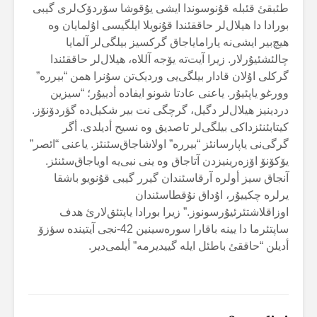
طئبقئ قئبلە قۇنوسوندا ایشی یۇقوشا سۆردۆک‌لری گیبی
بورادا دا هیلال‌لر حاققئندا قۇنویلا ایلگیسی اۇلمایان وە
هیچ‌بیر ایشی‌نە یارامایاجاق گرکسیز بیلگی‌لر آلمایا
چالئشئیۇرلار. زیرا آیت‌تە یۆجە آللاە، هیلال‌لر حاققئندا
گرکلی اۇلان قادار بیلگی‌یی وردیک‌تن سۇنرا همن “بیررە”
وورغو یاپئیۇر. یاعنی عادتا شونو ایفادە أدییۇر؛ “سیزین
دردینیز هیلال‌لر دگیل، گرچگی نت بیر شکیل‌دە گؤردۆنۆز.
کیتابئنئزداکی بیلگی‌لر تاصدیق وە نسیح أدیلدی. أگر
گرگی‌نی یاپارسانئز “بیررە” اولاشاجاق‌سئنئز. یاعنی “ائصر”
یۆکۆنۆ اۆزەرینیزدن آتاجاق وە ینی نبی‌یە اویاجاق‌سئنئز.
آنجاق سیز أولرە آرقاسئندان گیرر گیبی قۇنویو باشقا
یرلرە چکییۇر، اۇداق نۇقطاسئندان
اوزاقلاشتئرئیۇرسونوز.” زیرا بورادا یاپتئق‌لارئ هدف
ساپتئرما دا یینە باقارا سورەسینین 42-نجی آیتیندە سؤزۆ
أدیلن “حاققئ باطئل ایلە گییدیرمە” أیلمی‌دیر.