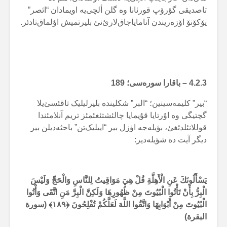
تاصدیقی گؤرۆپ قورئانا وە گلن ألچی‌یە اویمادان “ائصر”
یۆکۆنۆ اۆزەریندن آتامایاجاق‌لارئ‌نئ بلیرتمیش اۇلماق‌تادئر.
4.2.3 –
باقارا سورەسی؛
189
“بیر” کلیمەسینین؛ “البر” شکلیندە بلیرلیلیک تاقئسئ‌یلا
گچتیگی وە اۇرتایا قۇیمایا چالئشتئغئمئز تریم آنلامئندا
قوللانئلدئغئ، بؤیلەجە اؤزل بیر “اییلیک‌تن” باحثەدیلن بیر
دیگر آیت دە شؤیلەدیر:
يَسْأَلُونَكَ عَنِ الْأَهِلَّةِ قُلْ هِيَ مَوَاقِيتُ لِلنَّاسِ وَالْحَجِّ وَلَيْسَ
الْبِرُّ بِأَنْ تَأْتُوا الْبُيُوتَ مِنْ ظُهُورِهَا وَلَكِنَّ الْبِرَّ مَنِ اتَّقَى وَأْتُوا
الْبُيُوتَ مِنْ أَبْوَابِهَا وَاتَّقُوا اللَّهَ لَعَلَّكُمْ تُفْلِحُونَ ﴿
۱۸۹
﴾ (سورة
البقرة)