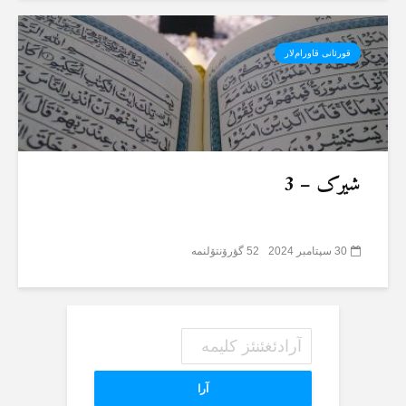
قورئانی قاورام‌لار
شیرک – 3
30 سپتامبر 2024
52 گؤرۆنتۆلنمە
آرا