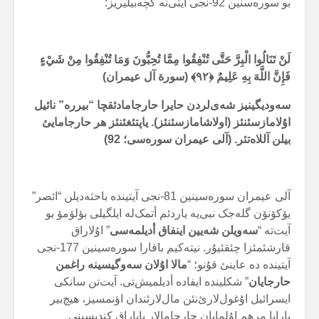
بو سورەسنین 92-نجی آیتی‌نە گچەبیلیریز:
لَنْ تَنَالُوا الْبِرَّ حَتَّى تُنْفِقُوا مِمَّا تُحِبُّونَ وَمَا تُنْفِقُوا مِنْ شَيْءٍ
فَإِنَّ اللَّهَ بِهِ عَلِيمٌ ﴿
۹۲
﴾ (سورة آل عیمران)
سەودیگینیز شەی‌لردن حایرا حارجامادئقچا “بیررە” نائیل
اۇلامازسئنئز (اولاشامازسئنئز). یاپتئغئنئز هر حارجامایئ
بیلن آللاەتئر. (آلی عیمران سورەسی؛
92
)
آلی عیمران سورەسینین 81-نجی آیتیندە باحثەدیلن “ائصر”
یۆکۆنۆن گلەجک نبی‌یە یاردئم أتمک‌لە ایلگیلی بؤلۆمۆ بو
آیت‌تە “
سەویلن شەیین اینفاق أدیلمەسی
” اۇلاراق
قارشئمئزا چئقئیۇر. نیتەکیم باقارا سورەسینین 177-نجی
آیتیندە دە عاینئ قۇنو؛ “
مالا اۇلان سەوگیسینە راغمن
حارجایان
” شکلیندە ایفادە أدیلمیش‌تی. آیت‌تن سانکی
ایسرائیل اۇغول‌لارئ‌نئن مال‌لارئندان اؤنمسیز، هیچ‌بیر
یارایا مرهم اۇلمایان حارجامالار یاپاراق کندیسینی