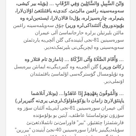
وَابْنَ السَّبِيلِ وَالسَّائِلِينَ وَفِي الرِّقَابِ …
(بؤیلە بیر کیشی،
سەومەسینە راغمن مالئ‌نئ، کندی‌نە یاقئنلئغئ اۇلان‌لارا،
یتیم‌لرە، چارەسیزلرە، یۇل‌دا قالان‌لارا، ایستەین‌لرە وە
بۇیوندوروق آلتئنداکی‌لرە وریر)
چۇق سەویلمەسینە راغمن
مالئن بلیرتیلن یرلرە حارجانماسئ آلی عیمران
سورەسینین 81-نجی آیتیندەکی گلن ألچی‌یە یاردئمئن
سەویەسینی وە ایچریگی‌نی بلیرتمک‌تەدیر.
… وَأَقَامَ الصَّلَاةَ وَآتَى الزَّكَاةَ …
(نامازئ تام قئلار وە
زکاتئ وریر.)
گلن ألچی‌یە وە گتیردیگی‌نە ایمانئن بیرەیسل
وە تۇپلومسال گؤسترگەسی اۇلماسئ باقئمئندان
اؤنملی‌دیر.
… وَالْمُوفُونَ بِعَهْدِهِمْ إِذَا عَاهَدُوا…
(بونلار آنلاشما
یاپتئق‌لارئ زامان دا یۆکۆملۆلۆک‌لری‌نی یری‌نە گتیریرلر.)
آلی عیمران سورەسینین 81-نجی آیتی‌یلە آلئنان سؤز وە
سؤزۆن توتولماسئنا عاطئف، آیتین بو بؤلۆمۆندە
قارشئمئزا چئقئیۇر. “بیر” قاورامئ‌نئ تانئملادئغئ‌نئ
سؤیلەدیگینیز باقارا سورەسینین 40-نجئ آیتیندن “بیررین”