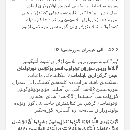
وە مۆتەیاققئظ بیر بکلنتی ایچیندە اۇلان‌لارئ ایفادە
أتمک‌تەدیر. آیرئجا “بیر” کلیمەسیندەکی “صئدق” یاعنی
سؤزۆندە دۇغرولوق آنلامئ‌نئ بیر کز داحا کلیمەیلە
“صَدَقُوا” تانئملاندئق‌لارئ‌نئ گؤرمەمیز مۆمکۆن اۇلور.
4.2.2 –
آلی عیمران سورەسی؛
92
“بیر” کلیمەسینین تریم آنلامئ اۇلاراق تثبیت أتتیگیمیز
“
آللاها وریلن سؤزۆن توتولوپ ائصر یۆکۆندن قورتولماق
ایچین گرکن‌لرین یاپئلماسئ
” شکلیندەکی ماعنایئ
دستکلەین باشقا بیر آیت دە کلیمەنین گچتیگی آلی عیمران
سورەسینین 92-نجی آیتی‌دیر. آصلئندا قۇنو بۆتۆنلۆگۆنۆن
گؤرۆلمەسی آچئسئندان 86-نجئ آیت‌تن ایعتیبارن
اۇقونماسئ گرکیر. بیز کیتابئمئزئن حاجمی‌نی گؤز اؤنۆندە
بولوندوراراق سادەجە وە آیت‌لری گؤرەجگیز:
كَيْفَ يَهْدِي اللَّهُ قَوْمًا كَفَرُوا بَعْدَ إِيمَانِهِمْ وَشَهِدُوا أَنَّ الرَّسُولَ
حَقٌّ وَجَاءَهُمُ الْبَيِّنَاتُ وَاللَّهُ لَا يَهْدِي الْقَوْمَ الظَّالِمِينَ ﴿
۸۶
﴾