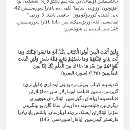
چالئشمئش اۇلمالئ‌لار. نیتەکیم یاپتئق‌لارئ آنلاشئلان بو؛
“قۇنونون اؤزۆندن ساپما” أیلمی دە باقارا سورەسینین 42-
نجی آیتیندە گؤردۆگۆمۆز؛ “حاققئ باطئل‌لا اؤرتمە”
ایفادەسی ایلە اؤرتۆشمک‌تەدیر. حاتتا باقارا سورەسینین
145-نجی آیتیندە دە شؤیلەدیر:
وَلَئِنْ أَتَيْتَ الَّذِينَ أُوتُوا الْكِتَابَ بِكُلِّ آيَةٍ مَا تَبِعُوا قِبْلَتَكَ وَمَا
أَنْتَ بِتَابِعٍ قِبْلَتَهُمْ وَمَا بَعْضُهُمْ بِتَابِعٍ قِبْلَةَ بَعْضٍ وَلَئِنِ اتَّبَعْتَ
أَهْوَاءَهُمْ مِنْ بَعْدِ مَا جَاءَكَ مِنَ الْعِلْمِ إِنَّكَ إِذًا لَمِنَ
الظَّالِمِينَ ﴿
۱۴۵
﴾ (سورة البقرة)
کندیسینە کیتاب وریلن‌لرە بۆتۆن آیت‌لری (دلیل‌لری)
گتیرسن، سنین قئبلەنە اویمازلار. سن دە اۇنلارئن
قئبلەسینە اویاجاق دگیل‌سین. اۇنلاردان هیچ‌بیری
دیگری‌نین قئبلەسینە دە اویماز. سانا گلن بو بیلگی‌دن
سۇنرا اۇنلارئن ایستک‌لری‌نە اویارسان، یانلئش یاپان‌لارا
قارئشئر گیدرسین. (باقارا سورەسی؛ 145)