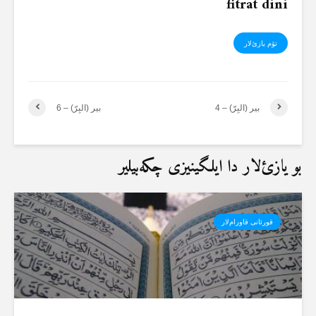
fitrat dini
تۆم یازئ‌لار
بیر (البِرّ) – 4
بیر (البِرّ) – 6
بو یازئ‌لار دا ایلگینیزی چکەبیلیر
قورئانی قاورام‌لار