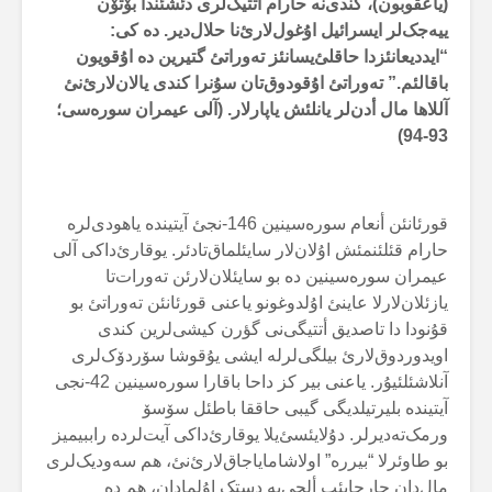
(یاعقوبون)، کندی‌نە حارام أتتیک‌لری دئشئندا بۆتۆن
ییەجک‌لر ایسرائیل اۇغول‌لارئ‌نا حلال‌دیر. دە کی:
“ایددیعانئزدا حاقلئ‌یسانئز تەوراتئ گتیرین دە اۇقویون
باقالئم.” تەوراتئ اۇقودوق‌تان سۇنرا کندی یالان‌لارئ‌نئ
آللاها مال أدن‌لر یانلئش یاپارلار. (آلی عیمران سورەسی؛
)
93-94
قورئانئن أنعام سورەسینین 146-نجئ آیتیندە یاهودی‌لرە
حارام قئلئنمئش اۇلان‌لار سایئلماق‌تادئر. یوقارئ‌داکی آلی
عیمران سورەسینین دە بو سایئلان‌لارئن تەورات‌تا
یازئلان‌لارلا عاینئ اۇلدوغونو یاعنی قورئانئن تەوراتئ بو
قۇنودا دا تاصدیق أتتیگی‌نی گؤرن کیشی‌لرین کندی
اویدوردوق‌لارئ بیلگی‌لرلە ایشی یۇقوشا سۆردۆک‌لری
آنلاشئلئیۇر. یاعنی بیر کز داحا باقارا سورەسینین 42-نجی
آیتیندە بلیرتیلدیگی گیبی حاققا باطئل سۆسۆ
ورمک‌تەدیرلر. دۇلایئسئ‌یلا یوقارئ‌داکی آیت‌لردە راببیمیز
بو طاوئرلا “بیررە” اولاشامایاجاق‌لارئ‌نئ، هم سەودیک‌لری
مال‌دان حارجایئپ ألچی‌یە دستک اۇلمادان، هم دە