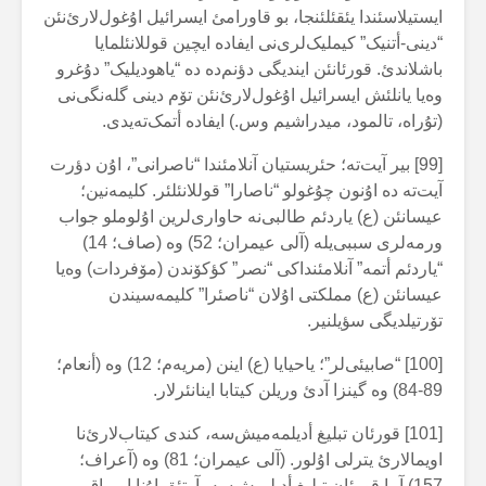
ایستیلاسئندا یئقئلئنجا، بو قاورامئ ایسرائیل اۇغول‌لارئ‌نئن
“دینی-أتنیک” کیملیک‌لری‌نی ایفادە ایچین قوللانئلمایا
باشلاندئ. قورئانئن ایندیگی دؤنم‌دە دە “یاهودیلیک” دۇغرو
وەیا یانلئش ایسرائیل اۇغول‌لارئ‌نئن تۆم دینی گلەنگی‌نی
(تۇراە، تالمود، میدراشیم وس.) ایفادە أتمک‌تەیدی.
[99] بیر آیت‌تە؛ حئریستیان آنلامئندا “ناصرانی”، اۇن دؤرت
آیت‌تە دە اۇنون چۇغولو “ناصارا” قوللانئلئر. کلیمەنین؛
عیسانئن (ع) یاردئم طالبی‌نە حاواری‌لرین اۇلوملو جواب
ورمەلری سببی‌یلە (آلی عیمران؛ 52) وە (صاف؛ 14)
“یاردئم أتمە” آنلامئنداکی “نصر” کؤکۆندن (مۆفردات) وەیا
عیسانئن (ع) مملکتی اۇلان “ناصئرا” کلیمەسیندن
تۆرتیلدیگی سؤیلنیر.
[100] “صابیئی‌لر”؛ یاحیایا (ع) اینن (مریەم؛ 12) وە (أنعام؛
89-84) وە گینزا آدئ وریلن کیتابا اینانئرلار.
[101] قورئان تبلیغ أدیلمەمیش‌سە، کندی کیتاب‌لارئ‌نا
اویمالارئ یترلی اۇلور. (آلی عیمران؛ 81) وە (آعراف؛
157) آما قورئان تبلیغ أدیلمیش‌سە، آرتئق اۇنا اویماق