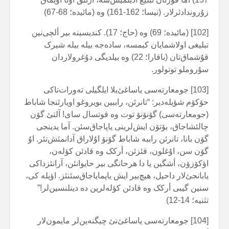
زۇروندادئرلار. (نیسا؛ 162-161) وە (مائیدە؛ 68-67)
[102] (مائیدە؛ 69) وە (حاج؛ 17). کندیسینە بیر ألچی‌نین
تبلیغی اولاشمایان کیمسە، سادەجە بیلە بیلە شیرک
قۇشماق‌تان (باقارا؛ 22) وە بیلدیگی دۇغرولاردان
سۇروملو توتولور.
[103] جومعارتەسی یاساغئ‌یلا ایلگیلی تەورات‌تاکی
حۆکۆم شؤیلەدیر: “تانرئن، راببین بویروغو اویارئنجا شاباط
(جومعارتەسی) گۆنۆنۆ توت وە قوتسال سای! آلتئ گۆن
چالئشاجاق، بۆتۆن ایش‌لرینی یاپاجاق‌سئن. آما یدینجی
گۆن بانا، تانرئن راببە شاباط گۆنۆ اۇلاراق آدانمئش‌تئر. اۇ
گۆن سن، اۇغلون، قئزئن، أرکک وە قادئن کؤلەن،
اؤکۆزۆن، أشگین یا دا هرحانگی بیر حایوانئن، آرانئزداکی
یابانجئ‌لار داحیل، هیچ‌بیر ایش یاپمایاجاق‌سئنئز. اؤیلە کی،
سنین گیبی أرکک وە قادئن کؤلەلرین دە دینلنسین‌لر!”
تثنیە؛ 14-12)
[104] جومعارتەسی یاساغئ‌نئ چیگنەین‌لر مایمون‌لار