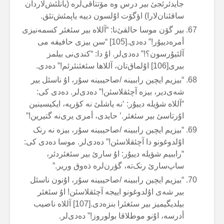
جایدئرئجئ بیر درس وە مۆتتاقی‌لرە (یانلئش‌لاردان
ساقئنان‌لارا) اؤگۆت اۇلسون دییە یاپمئش‌تئق.
بیر گۆن موسا حالقئ‌نا: “آللاە بیر سئغئر کسمەنیزی
أمرەدییۇر!” دەدی.[105] “سن بیزی حافیفە می
آلئیۇرسون؟!” دەدی‌لر. اۇ دا: “کندی‌نی بیلمز
بیری[106] اۇلماق‌تان، آللاها سئغئنئرئم!” دەدی.
“بیزیم ایچین راببینە /صاحیبینە سۇر، اۇ ناسئل بیر
شەی‌دیر، بیزە آچئقلاسئن!” دەدی‌لر. دەدی کی:
“آللاە شؤیلە دییۇر: ‘نە یاشلئ نە کؤرپە، ایکیسینین
اۇرتاسئ بیر سئغئر.’ حایدی، أمری یری‌نە گتیرین!”
“بیزیم ایچین راببینە /صاحیبینە سۇر، بیزە نە رنک
اۇلدوغونو دا آچئقلاسئن!” دەدی‌لر. موسا دەدی کی:
“راببیم شؤیلە دییۇر: اۇ سارئ بیر سئغئردئر،
ساپ‌سارئ رنک‌تە، گؤرن‌لرە ذەوق وریر.”
“بیزیم ایچین راببینە /صاحیبینە سۇر، اۇنون ناسئل
بیر شەی اۇلدوغونو اییجە آچئقلاسئن! اۇ سئغئر
بیلدیگیمیز بیر سئغئرا بنزەدی.[107] آللاە ناصیب
أدرسە، اۇنو موطلاقا بولوروز!” دەدی‌لر.