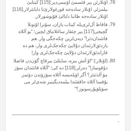
اۇنلارئن بیر قئسمئ اۆممی‌دیر؛[115] کیتابئ
بیلمزلر. اۇنلار سادەجە قورغولارئ‌نا دایانئرلار.[116]
اۇنلار سادەجە ظاننا دایالئ قۇنوشورلار.
فاقاط أل‌لری‌یلە کیتاب یازان، سۇنرا اۇنونلا
گچیجی[117] بیر چئقار ساغلاماق ایچین؛ “بو آللاە
قاتئندان‌دئر!” دیەن‌لرین چکەجگی وار. هم
یازدئق‌لارئندان دۇلایئ چکەجک‌لری وار، هم دە
قازاندئق‌لارئندان دۇلایئ چکەجک‌لری وار!
(اۇنلار:) “اۇ آتش بیزە، سایئلئ بیرقاچ گۆن‌دن فاضلا
دۇقونماز!” دەرلر.[118] دە کی؛ “آللاە قاتئندان سؤز
مۆ آلدئنئز؟ أگر اؤیلەیسە آللاە سؤزۆندن دؤنمز.
یۇقسا آللاە حاققئندا بیلمەدیگینیز شەی‌لر می
سؤیلۆیۇرسونوز؟”
———————————————————————
-