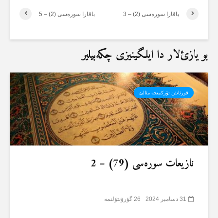
باقارا سورەسی (2) – 3
باقارا سورەسی (2) – 5
بو یازئ‌لار دا ایلگینیزی چکەبیلیر
قورئانئن تۆرکمنجە مئالئ
نازیعات سورەسی (79) – 2
31 دسامبر 2024
26 گؤرۆنتۆلنمە