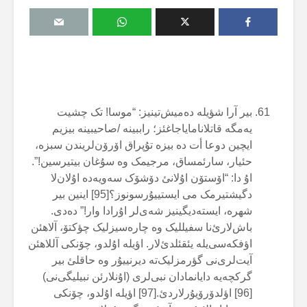
بیر آرا شؤیلە دەمیش‌تینیز: “موسا! تک چشیت
یەمگە قاتلانامایاجاغئز؛ راببینە /صاحیبینە بیزیم
ایچین دوعا أت دە بیزە تۇپراق اۆرۆن‌لریندن سبزە،
حئیار، سارئمساق، مرجیمک وە سۇغان بیتیرسین!”.
اۇ دا: “اۆستۆن اۇلانئ دۆشۆک سەویەدە اۇلان‌لا
دگیشتیرمک می ایستییۇرسونوز؟[95] اینین بیر
شهرە، ایستەدیگینیز شەی‌لر اۇرادا وار!” دەدی.
باش‌لارئ‌نا سفیللیک وە چارەسیزلیک چؤکتۆ، آلاهئن
اؤفکەسی‌یلە یئقئلدئ‌لار. اؤیلە اۇلدو، چۆنکی آللاهئن
آیت‌لری‌نی گؤرمزلیک‌تە دیرنییۇر وە حاقلئ ‌بیر
گرکچەیە دایانمادان نبی‌لری (اۇنلارئن نبیلیگی‌نی)
[96] اؤلدۆرۆیۇرلاردئ.[97] اؤیلە اۇلدو، چۆنکی