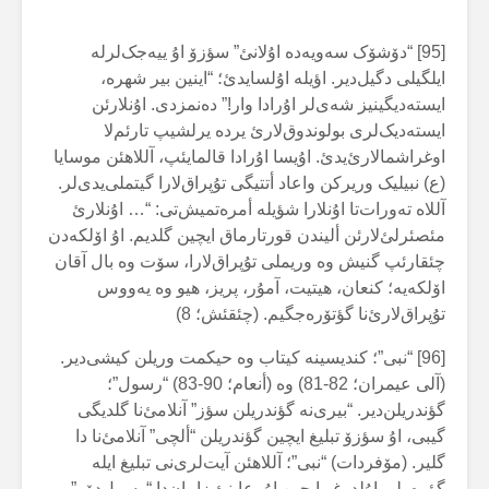
[95] “دۆشۆک سەویەدە اۇلانئ” سؤزۆ اۇ ییەجک‌لرلە
ایلگیلی دگیل‌دیر. اؤیلە اۇلسایدئ؛ “اینین بیر شهرە،
ایستەدیگینیز شەی‌لر اۇرادا وار!” دەنمزدی. اۇنلارئن
ایستەدیک‌لری بولوندوق‌لارئ یردە یرلشیپ تارئم‌لا
اوغراشمالارئ‌یدئ. اۇیسا اۇرادا قالمایئپ، آللاهئن موسایا
(ع) نبیلیک وریرکن واعاد أتتیگی تۇپراق‌لارا گیتملی‌یدی‌لر.
آللاە تەورات‌تا اۇنلارا شؤیلە أمرەتمیش‌تی: “… اۇنلارئ
مئصئرلئ‌لارئن ألیندن قورتارماق ایچین گلدیم. اۇ اۆلکەدن
چئقارئپ گنیش وە وریملی تۇپراق‌لارا، سۆت وە بال آقان
اۆلکەیە؛ کنعان، هیتیت، آمۇر، پریز، هیو وە یەووس
تۇپراق‌لارئ‌نا گؤتۆرەجگیم. (چئقئش؛ 8)
[96] “نبی”؛ کندیسینە کیتاب وە حیکمت وریلن کیشی‌دیر.
(آلی عیمران؛ 82-81) وە (أنعام؛ 90-83) “رسول”؛
گؤندریلن‌دیر. “بیری‌نە گؤندریلن سؤز” آنلامئ‌نا گلدیگی
گیبی، اۇ سؤزۆ تبلیغ ایچین گؤندریلن “ألچی” آنلامئ‌نا دا
گلیر. (مۆفردات) “نبی”؛ آللاهئن آیت‌لری‌نی تبلیغ ایلە
گؤرەولی اۇلدوغو ایچین اۇ، عاینئ زامان‌دا “رسول‌دۆر”.