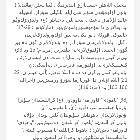
اینجیل، آللاهئن عیسایا (ع) ایندیردیگی کیتاب‌تئر. (مائیدە؛ )
اۇنون اؤلۆمۆندن سۇنراسئ ایلە ایلگیلی سؤزلر، اینجیلە
عائید اۇلاماز. باعضئ اینجیل‌لرە یاحیانئن (ع) اؤلدۆرۆلدۆگۆ
ایددیعالارئ دا سۇقوشتورولموش‌تور. (مارکۇس؛ 29-17)
حالبوکی قورئان، بو ایکی نبی‌نین اؤلدۆرۆلدۆک‌لریندن
دگیل، اؤلدۆک‌لریندن سؤز أدر وە اؤلدۆک‌لری گۆن تام بیر
گۆون ایچیندە اۇلدوق‌لارئ‌نئ بیلدیریر. (مریەم؛ 15 وە 33)
نبی‌لر گیبی دۆرۆست داورانمایا داعوت أدن اینسان‌لارئن
کیشیلیک‌لری‌نی اؤلدۆرمە غایرت‌لری دە أسکی‌دن
اۇلدوغو گیبی بوگۆن دە دوام أتمک‌تەدیر. (آلی عیمران؛ 22-
21) آللاە اۇنلارا دا، قورتارما سؤزۆ ورمیش‌تیر. (آعراف؛
166-163) وە (هود؛ 116)
[98] “یاهودی” قاورامئ داوودون (ع) کراللئغئندان سۇنرا
اۇرتایا چئقمئش‌تئر. داوود (ع)، یاعقوبون (ع)
اۇغول‌لارئندان یاهودانئن سۇیوندان گلیر. بوندان دۇلایئ
اۇنون کراللئغئ‌نا “یاهودا کراللئغئ” دەنمیش‌تیر. “یاهودی”
قاورامئ باش‌لاردا؛ “یاهودا کراللئغئ‌نا منسوب کیشی”
ماعناسئندا قوللانئلئیۇردو. یاهودا کراللئغئ، بابیل