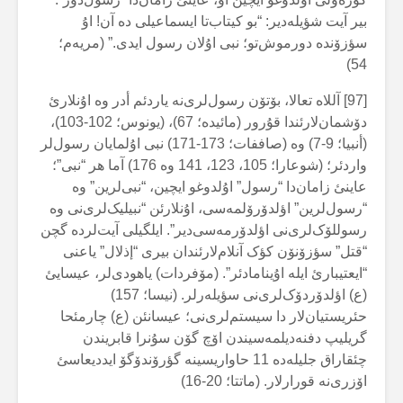
بیر آیت شؤیلەدیر: “بو کیتاب‌تا ایسماعیلی دە آن! اۇ
سؤزۆندە دورموش‌تو؛ نبی اۇلان رسول ایدی.” (مریەم؛
54)
[97] آللاە تعالا، بۆتۆن رسول‌لری‌نە یاردئم أدر وە اۇنلارئ
دۆشمان‌لارئندا قۇرور (مائیدە؛ 67)، (یونوس؛ 102-103)،
(أنبیا؛ 9-7) وە (صاففات؛ 173-171) نبی اۇلمایان رسول‌لر
واردئر؛ (شوعارا؛ 105، 123، 141 وە 176) آما هر “نبی”؛
عاینئ زامان‌دا “رسول” اۇلدوغو ایچین، “نبی‌لرین” وە
“رسول‌لرین” اؤلدۆرۆلمەسی، اۇنلارئن “نبیلیک‌لری‌نی وە
رسوللۆک‌لری‌نی اؤلدۆرمەسی‌دیر”. ایلگیلی آیت‌لردە گچن
“قتل” سؤزۆنۆن کؤک آنلام‌لارئندان بیری “إذلال” یاعنی
“ایعتیبارئ ایلە اۇینامادئر”. (مۆفردات) یاهودی‌لر، عیسایئ
(ع) اؤلدۆردۆک‌لری‌نی سؤیلەرلر. (نیسا؛ 157)
حئریستیان‌لار دا سیستم‌لری‌نی؛ عیسانئن (ع) چارمئحا
گریلیپ دفنەدیلمەسیندن اۆچ گۆن سۇنرا قابریندن
چئقاراق جلیلەدە 11 حاواریسینە گؤرۆندۆگۆ ایددیعاسئ
اۆزری‌نە قورارلار. (ماتتا؛ 20-16)