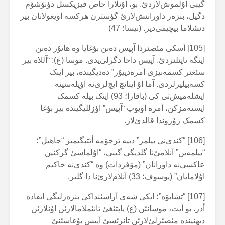
گیبی اۇلموش‌لاردئ. بو، اۇنلارا حاص فیزیکسل دؤنۆشۆم
دگیل، بنزەر داورانئش‌لارئ گؤسترن هرکسە اویغولانان بیر
دئشلاما بیچیمی‌دیر. (نیسا؛ 47)
[105] أسکی مئصئردا آپیس دەنن بۇغایا وە هاتۇر دەنن
اینگە تاپئلئردئ. آپیس داحا دگرلی‌یدی. موسا (ع): “آللاە بیر
سئغئر کسمەنیزی أمرەدییۇر” دەدیگیندە، بیر اینک
کسەبیلیرلردی. آما اۇ اینانچ ایچ‌لری‌نە اؤیلەسینە
ایشلەمیش‌تی کی (باقارا؛ 93) اینک بیلە کسمک
ایستەمزکن، أمرە اویوپ “آپیس” اؤزللیگیندە بیر بۇغا
کسمک زۇروندا قالدئ‌لار.
[106] “کندی‌نی بیلمز” دییە ترجۆمە أتتیگیمیز “جاهیل”؛
“بیلمەین” آنلامئ‌نا گلدیگی گیبی، “اۇلماسئ گرکنین
عاکسی‌نە داورانان” (مۆفردات) وە “کندی‌نە حاکیم
اۇلامایان” (یوسوف؛ 33) آنلام‌لارئ‌نا دا گلیر.
[107] “تشابۆە”؛ ایکی شەی آراسئنداکی بنزەرلیگی ایفادە
أدر. بو آیت، موسانئن (ع) یاپتئغئ تانئملامالارئن اۇنلارئن
ذیهنیندە مئصئرلئ‌لارئن تانرئسئ آپیس بۇغاسئنئ