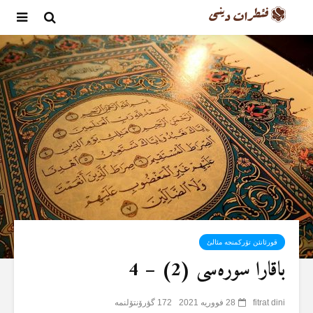
قورئانئن تۆرکمنجە مئالئ
باقارا سورەسی (2) – 4
fitrat dini
28 فووریه 2021
172 گؤرۆنتۆلنمە