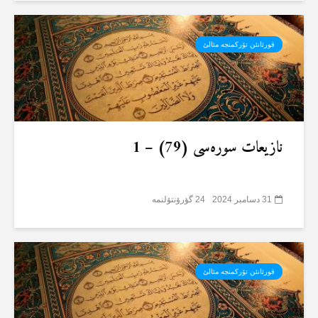
قورئانئن تۆرکمنجە مئالئ
نازیعات سورەسی (79) – 1
31 دسامبر 2024
24 گؤرۆنتۆلنمە
قورئانئن تۆرکمنجە مئالئ