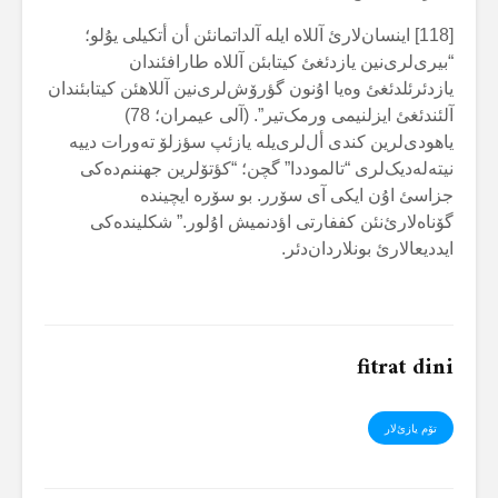
[118] اینسان‌لارئ آللاە ایلە آلداتمانئن أن أتکیلی یۇلو؛
“بیری‌لری‌نین یازدئغئ کیتابئن آللاە طارافئندان
یازدئرئلدئغئ وەیا اۇنون گؤرۆش‌لری‌نین آللاهئن کیتابئندان
آلئندئغئ ایزلنیمی ورمک‌تیر”. (آلی عیمران؛ 78)
یاهودی‌لرین کندی أل‌لری‌یلە یازئپ سؤزلۆ تەورات دییە
نیتەلەدیک‌لری “تالموددا” گچن؛ “کؤتۆلرین جهننم‌دەکی
جزاسئ اۇن ایکی آی سۆرر. بو سۆرە ایچیندە
گۆناەلارئ‌نئن کففارتی اؤدنمیش اۇلور.” شکلیندەکی
ایددیعالارئ بونلاردان‌دئر.
fitrat dini
تۆم یازئ‌لار