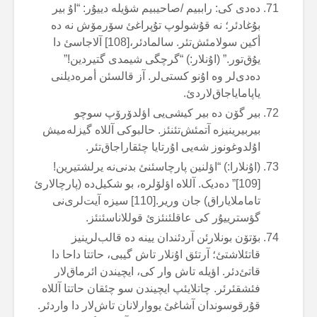
دەدی کی: راببیم /صاحیبیم شؤیلە دییۇر: “اۇ بیر
بۇغادئر؛ نە قۇشولوپ تۇپراغئ سۆرمۆش نە دە
أکین سولامئش‌تئر. سالمادئر،[108] آلاجاسئ دا
یۇق‌تور.” (اۇنلار:) “گرچگی شیمدی گتیردین!”
دەدی‌لر وە اۇنو کستی‌لر. آز قالسئن أمرەدیلنی
یاپامایاجاق‌لاردئ.
بیر گۆن دە بیر کیشی‌یی اؤلدۆرۆپ سوچو
بیربیرینیزە آتمئش‌تئنئز. حالبوکی آللاە گیزلەمیش
اۇ‌لدوغونوز شەیی اۇرتایا چئقاراجاق‌تئر.
(اۇنلارا:) “اؤلنین پارچاسئنئ بدنی‌نە یرلشتیرین!
[109]” دەدیک. آللاە اؤلۆلرە، بو شکیل‌دە (پارچالارئ
تاماملایاراق) جان وریر.[110] سیزە آیت‌لری‌نی
گؤسترییۇر کی عاقلئنئزئ قوللاناسئنئز.
بۆتۆن بونلارئن آردئندان یینە دە قالب‌لرینیز
قاتئلاشتئ؛ آرتئق اۇنلار تاش گیبی، حاتتا داحا دا
قاتئ‌دئر. اؤیلە تاش وار کی، ایچیندن ائرماق‌لار
فئشقئرئر. چاتلایئپ ایچیندن سو چئقان حاتتا آللاە
قۇرقوسوندان آشاغئ یووارلانان تاش‌لار دا واردئر.