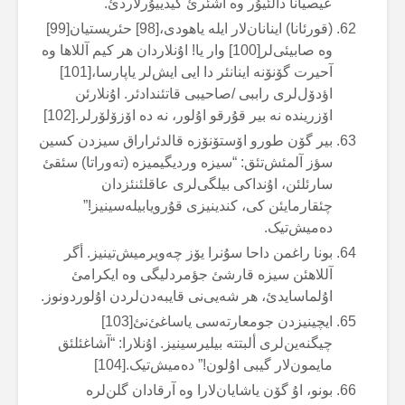
عیصیانا دالئیۇر وە آشئرئ گیدییۇرلاردئ.
(قورئانا) اینانان‌لار ایلە یاهودی،[98] حئریستیان[99]
وە صابیئی‌لر[100] وار یا! اۇنلاردان هر کیم آللاها وە
آحیرت گۆنۆنە اینانئر دا ایی ایش‌لر یاپارسا،[101]
اؤدۆل‌لری راببی /صاحیبی قاتئندادئر. اۇنلارئن
اۆزریندە نە بیر قۇرقو اۇلور، نە دە اۆزۆلۆرلر.[102]
بیر گۆن طورو اۆستۆنۆزە قالدئراراق سیزدن کسین
سؤز آلمئش‌تئق: “سیزە وردیگیمیزە (تەوراتا) سئقئ
سارئلئن، اۇنداکی بیلگی‌لری عاقلئنئزدان
چئقارمایئن کی، کندینیزی قۇرویابیلەسینیز!”
دەمیش‌تیک.
بونا راغمن داحا سۇنرا یۆز چەویرمیش‌تینیز. أگر
آللاهئن سیزە قارشئ جؤمردلیگی وە ایکرامئ
اۇلماسایدئ، هر شەیی‌نی قایبەدن‌لردن اۇلوردونوز.
ایچینیزدن جومعارتەسی یاساغئ‌نئ[103]
چیگنەین‌لری ألبتتە بیلیرسینیز. اۇنلارا: “آشاغئلئق
مایمون‌لار گیبی اۇلون!” دەمیش‌تیک.[104]
بونو، اۇ گۆن یاشایان‌لارا وە آرقادان گلن‌لرە