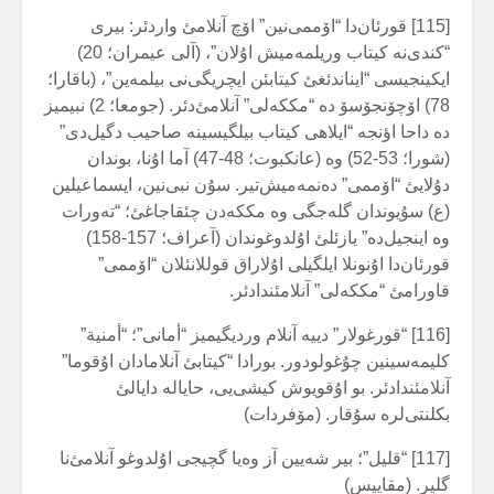
[115] قورئان‌دا “اۆممی‌نین” اۆچ آنلامئ واردئر: بیری
“کندی‌نە کیتاب وریلمەمیش اۇلان”، (آلی عیمران؛ 20)
ایکینجیسی “ایناندئغئ کیتابئن ایچریگی‌نی بیلمەین”، (باقارا؛
78) اۆچۆنجۆسۆ دە “مککەلی” آنلامئ‌دئر. (جومعا؛ 2) نبیمیز
دە داحا اؤنجە “ایلاهی کیتاب بیلگیسینە صاحیب دگیل‌دی”
(شورا؛ 53-52) وە (عانکبوت؛ 48-47) آما اۇنا، بوندان
دۇلایئ “اۆممی” دەنمەمیش‌تیر. سۇن نبی‌نین، ایسماعیلین
(ع) سۇیوندان گلەجگی وە مککەدن چئقاجاغئ؛ “تەورات
وە اینجیل‌دە” یازئلئ اۇلدوغوندان (آعراف؛ 157-158)
قورئان‌دا اۇنونلا ایلگیلی اۇلاراق قوللانئلان “اۆممی”
قاورامئ “مککەلی” آنلامئندادئر.
[116] “قورغولار” دییە آنلام وردیگیمیز “أمانی”؛ “أمنیة”
کلیمەسینین چۇغولودور. بورادا “کیتابئ آنلامادان اۇقوما”
آنلامئندادئر. بو اۇقویوش کیشی‌یی، حایالە دایالئ
بکلنتی‌لرە سۇقار. (مۆفردات)
[117] “قلیل”؛ بیر شەیین آز وەیا گچیجی اۇلدوغو آنلامئ‌نا
گلیر. (مقاییس)