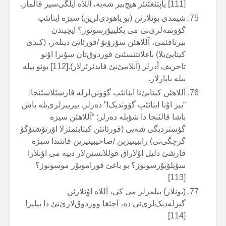
[111] یاپتئغئنئز هیچ‌بیر شەیە، آللاە ایلگی‌سیز قالماز.
شیمدی بونلارئن (بو یاهودی‌لرین) سیزە اینانئپ
گۆونمەلری‌نی می بکلییۇرسونوز؟ ایچیندن
بیرتاقئمئ، آللاهئن سؤزۆنۆ /قورئانئ دینلەر، (کندی
کیتابئ‌یلا) باغلانتئسئنئ قوردوق‌تان سۇنرا اۇنو
تاحریف أدرلر (آنلامئ‌نئ قایدئرئرلار).[112] بونو بیلە
بیلە یاپارلار.
آللاهئن کیتابئ‌نا اینانئپ گۆونن‌لرلە قارشئلاشئنجا:
“بیز اۇنا اینانئپ گۆوندیک!” دەرلر. بیربیرلری‌یلە باش
باشا قالئنجا دا شؤیلە دەرلر: “آللاهئن سیزە
گؤستردیگی شەیی (قورئانئن کیتابئمئزلا اؤرتۆشتۆگۆ
گرچگی‌نی) راببینیزین /صاحیبینیزین قاتئندا سیزە
قارشئ دلیل اۇلاراق قوللانسئن‌لار دییە می اۇنلارا
سؤیلۆیۇرسونوز؟ بو باغئ قورامویۇر موسونوز؟
[113]
(بونلار) بیلمزلر می کی، آللاە اۇنلارئن
گیزلەدیک‌لری‌نی دە، آچئغا ووردوق‌لارئ‌نئ دا بیلیر!
[114]