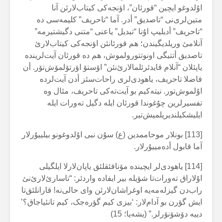
اۇلدوغو ایچین “قورئان”، اؤنجەکی کیتاب‌لارئن آنا
متین‌لری‌نی “تاصدیق” أدر. آما “تاحریف” کلیمەسی دە
“تاحریف” أدیلیپ اۇنا “تبدیل” یاعنی “متنی دگیشتیرمە”
آنلامئ وریلدیگیندن؛ هم قورئانئن اؤنجەکی کیتاب‌لارئ
تاصدیق أتتیگی اونوتتورولموش، هم دە قورئان آیت‌لریندە
یاپئلان “آنلام قایدئرئلمالارئ‌نئن” اۆستۆ اؤرتۆلمۆش‌تۆر. أن
فاضلا تاحریف، یاهودی‌لری راحات‌سئز أدن آیت‌لردە
اۇلموش‌تور. نیتەکیم بو آیت‌تەکی تاحریف، مئال وە
تفسیرلرین چۇغوندا قورئان ایلە دگیل تەورات ایلە
ایلیشکیلندیریلمیش‌تیر.
[113] بونلار موحاممدین (ع) سۇن نبی اۇلدوغونو بیلییۇرلار
آما قابول أدەمییۇرلار.
[114] یاهودی‌لر ایچیندە مۆنافئقلئق یاپان‌لارلا ایلگیلی
اۇلاراق تەورات‌تا شؤیلە بیر ایفادە واردئر: “تاسارئ‌لارئ‌نئ
راب‌دن گیزلەمەیە اوغراشان‌لارئن وای حالی‌نە! قارانلئق‌تا
ایش گؤرن بو آدام‌لار: ‘بیزی کیم گؤرەجک، کیم تانئیاجاق؟’
دییە دۆشۆنۆرلر.” (یشەیا؛ 15)