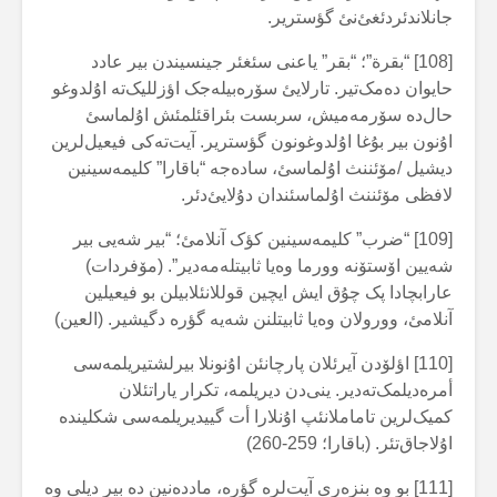
جانلاندئردئغئ‌نئ گؤستریر.
[108] “بقرة”؛ “بقر” یاعنی سئغئر جینسیندن بیر عادد
حایوان دەمک‌تیر. تارلایئ سۆرەبیلەجک اؤزللیک‌تە اۇلدوغو
حال‌دە سۆرمەمیش، سربست بئراقئلمئش اۇلماسئ
اۇنون بیر بۇغا اۇلدوغونون گؤستریر. آیت‌تەکی فیعیل‌لرین
دیشیل /مۆئننث اۇلماسئ، سادەجە “باقارا” کلیمەسینین
لافظی مۆئننث اۇلماسئندان دۇلایئ‌دئر.
[109] “ضرب” کلیمەسینین کؤک آنلامئ؛ “بیر شەیی بیر
شەیین اۆستۆنە وورما وەیا ثابیتلەمەدیر”. (مۆفردات)
عارابچادا پک چۇق ایش ایچین قوللانئلابیلن بو فیعیلین
آنلامئ، وورولان وەیا ثابیتلنن شەیە گؤرە دگیشیر. (العین)
[110] اؤلۆدن آیرئلان پارچانئن اۇنونلا بیرلشتیریلمەسی
أمرەدیلمک‌تەدیر. ینی‌دن دیریلمە، تکرار یاراتئلان
کمیک‌لرین تاماملانئپ اۇنلارا أت گییدیریلمەسی شکلیندە
اۇلاجاق‌تئر. (باقارا؛ 259-260)
[111] بو وە بنزەری آیت‌لرە گؤرە، ماددەنین دە بیر دیلی وە