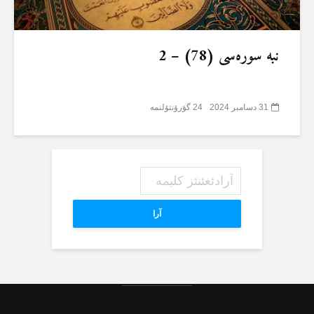
نبە سورەسی (78) – 2
31 دسامبر 2024
24 گؤرۆنتۆلنمە
آرا