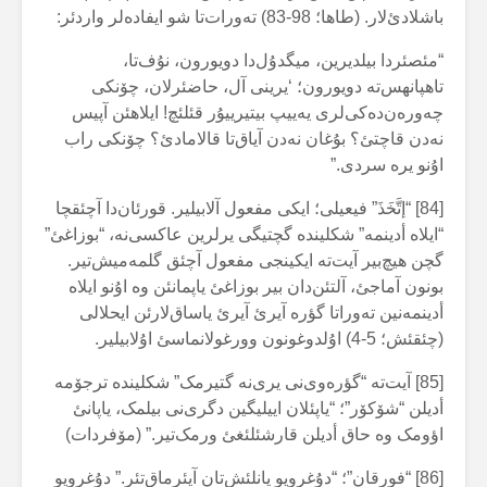
باشلادئ‌لار. (طاها؛ 98-83) تەورات‌تا شو ایفادەلر واردئر:
“مئصئردا بیلدیرین، میگدۇل‌دا دویورون، نۇف‌تا،
تاهپانهس‌تە دویورون؛ ‘یرینی آل، حاضئرلان، چۆنکی
چەورەن‌دەکی‌لری یەییپ بیتیرییۇر قئلئچ! ایلاهئن آپیس
نەدن قاچتئ؟ بۇغان نەدن آیاق‌تا قالامادئ؟ چۆنکی راب
اۇنو یرە سردی.”
[84] “إتَّخَذَ” فیعیلی؛ ایکی مفعول آلابیلیر. قورئان‌دا آچئقچا
“ایلاە أدینمە” شکلیندە گچتیگی یرلرین عاکسی‌نە، “بوزاغئ”
گچن هیچ‌بیر آیت‌تە ایکینجی مفعول آچئق گلمەمیش‌تیر.
بونون آماجئ، آلتئن‌دان بیر بوزاغئ یاپمانئن وە اۇنو ایلاە
أدینمەنین تەوراتا گؤرە آیرئ آیرئ یاساق‌لارئن ایحلالی
(چئقئش؛ 5-4) اۇلدوغونون وورغولانماسئ اۇلابیلیر.
[85] آیت‌تە “گؤرەوی‌نی یری‌نە گتیرمک” شکلیندە ترجۆمە
أدیلن “شۆکۆر”؛ “یاپئلان اییلیگین دگری‌نی بیلمک، یاپانئ
اؤومک وە حاق أدیلن قارشئلئغئ ورمک‌تیر.” (مۆفردات)
[86] “فورقان”؛ “دۇغرویو یانلئش‌تان آیئرماق‌تئر.” دۇغرویو