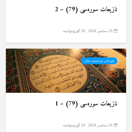
نازیعات سورەسی (79) – 2
31 دسامبر 2024
26 گؤرۆنتۆلنمە
قورئانئن تۆرکمنجە مئالئ
نازیعات سورەسی (79) – 1
31 دسامبر 2024
24 گؤرۆنتۆلنمە