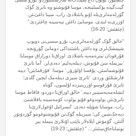
گیت‌گیدە یۆکسلینجە، موسا قۇنوشتو وە تانرئ گؤک
گۆرلەمەلری‌یلە اۇنو یانئتلادئ. راب، سینا داغئ‌نئن
اۆزری‌نە ایندی، موسایئ داغئن تپەسینە چاغئردئ.”
(چئقئش؛ 20-16)
“حالق گؤک گۆرلەمەلری‌نی، بۇرو سسی‌نی دویوپ
شیمشک‌لری وە داغئن باشئنداکی دومانئ گؤرۆنجە
قۇرقودان تیترەمەیە باشلادئ. اوزاق‌تا دوراراق موسایا:
‘بیزیملە سن قۇنوش، دینلەیەلیم’ دەدی‌لر، ‘آما تانرئ
قۇنوشماسئن، یۇقسا اؤلۆرۆز.’ موسا: ‘قۇرقمایئن!’ دییە
قارشئلئق وردی. ‘تانرئ سیزی دینلەمک ایچین گلدی؛
تانرئ قۇرقوسو اۆزرینیزدە اۇلسون، گۆناە
ایشلەمەیەسینیز دییە.’ حالق اوزاق‌تا دوردو، فاقاط موسا
تانرئ‌نئن بولوندوغو قۇیو بولوت کۆمەسینە یاقلاشتئ.
راب، موسایا شؤیلە دەدی: ‘ایسرائیل اۇغول‌لارئ‌نا
دیەجک‌سین کی؛ سیزینلە گؤک‌تن قۇنوشتوغومو گؤردۆنۆز.
آلتئن، گۆمۆش ایلاەلار یاپئپ اۇنلارئ بنیملە بیر
توتمایاجاق‌سئنئز… ” (چئقئش؛ 23-19)