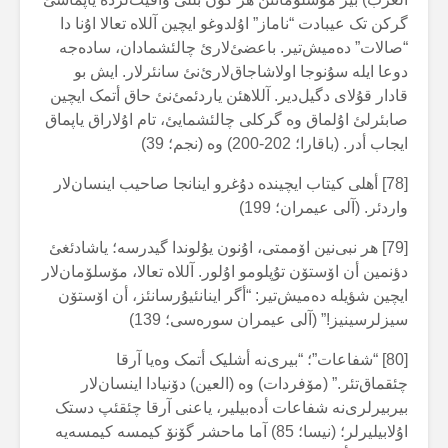
گرکن تک عیبادت “ناماز” اۇلدوغو ایچین آللاە تعالا اۇنا دا
“صالات” دەمیش‌تیر. باعضئ‌لارئ چالئشمادان، سادەجە
دوعا ایلە سۇنوجا اولاشاجاق‌لارئ‌نئ سانئرلار. ایش بو
قادار قۇلای دگیل‌دیر. آللاهئن یاردئمئ‌نئ حاق أتمک ایچین
صابئرلئ اۇلماق وە گرکلی چالئشمایئ، تام اۇلاراق یاپماق
ایجاب أدر. (باقارا؛ 202-200) وە (نجم؛ 39)
[78] أهلی کیتاب ایچیندە دۇغرو اینانجا صاحیب اینسان‌لار
واردئر. (آلی عیمران؛ 199)
[79] هر نبی‌نین اۆممتی، اۇنون یۇلوندا گیدرسە؛ یاشادئغئ
دؤنمین أن اۆستۆن تۇپلومو اۇلور. آللاە تعالا، مۆسلۆمان‌لار
ایچین شؤیلە دەمیش‌تیر: “أگر اینانئیۇرسانئز، أن اۆستۆن
سیزلرسینیز!” (آلی عیمران سورەسی؛ 139)
[80] “شفاعات”؛ “بیری‌نە أشلیک أتمک وەیا آرقا
چئقماق‌تئر.” (مۆفردات) وە (العین) دۆنیادا اینسان‌لار
بیربیرلری‌نە شفاعات أدەبیلیر، یاعنی آرقا چئقئپ دستک
اۇلابیلیرلر؛ (نیسا؛ 85) آما ماحشر گۆنۆ کیمسە کیمسەیە