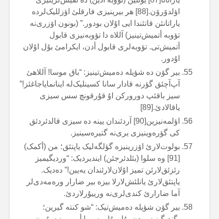
اؤلدۆرۆن.[88] هر بیرینیزی فارقلئ اؤزللیک‌لردە
یاراتانئن قاتئندا ایی اۇلان بودور.” (بونون اۆزری‌نە
تؤوبە أتمیش‌تینیز) آللاە دا تؤوبەنیزی قابول
أتمیش‌تی. تؤوبەلری قابول أدن، ایکرامئ بۇل اۇلان
اۇدور.
بیر گۆن دە شؤیلە دەمیش‌تینیز: “باق موسا! آللاهئ
آپ‌آچئق گؤرنە قادار سانا کسینلیک‌لە اینانمایاجاغئز!”
سیز باقئپ دورورکن اۇ قۇرقونچ سس سیزی
یاقالادئ.[89]
اؤلمەنیزین[90] آردئندان یینە دە سیزی قالدئردئق
کی گؤرەوینیزی یری‌نە گتیرەسینیز.
بولوت‌لارئ اۆزرینیزە گؤلگەلیک یاپتئق؛ من (أکمک)
[91] وە سلوا (بئلدئرجئن) ایندیردیک: “وردیگیمیز
رئزئق‌لارئن تمیز اۇلان‌لارئندان یەیین!” دەدیک.
یاپتئق‌لارئ یانلئش‌لارلا بیزە بیر ضارار ورەمەدی‌لر
آما ضارارئ کندی‌لری‌نە ورییۇرلاردئ.
بیر گۆن شؤیلە دەمیش‌تیک: “شو کنتە گیرین؛
بگندیگینیز یردن بۇل بۇل یەیین! أمریمیزە بۇیون