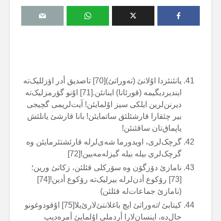
یانئنئزدا اۇلانئ (تەوراتئ)[70] تاصدیق أدر اؤزللیک‌تە
ایندیردیگیمە (قورئانا) اینانئن.[71] اۇنو گؤرمزلیک‌تە
دیرنن‌لرین ایلکی سیز اۇلمایئن! آیت‌لریمی گچیجی
بیر چئقارا قارشئلئق ساتمایئن! بانا قارشئ یانلئش
یاپماق‌تان ساقئنئن!
گرچک‌لری، اویدورما شەی‌لرلە قارئشتئرمایئن وە
گرچک‌لری بیلە بیلە گیزلەمەیین![72]
نامازئ دۆزگۆن وە سۆرکلی قئلئن، زکاتئ ورین؛
[73] رۆکوع أدن‌لرلە بیرلیک‌تە رۆکوع أدین![74]
(نامازئ جماعات‌لە قئلئن)
کیتابئ /تەوراتئ ایچ باغلانتئ‌لارئ‌یلا[75] اۇقودوغونو
حال‌دە، اینسان‌لارا أردملی اۇلمایئ أمرەدیپ