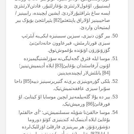
ایستییۇر، اۇغول‌لارئنئزئ بۇغازلئیۇر، قادئن‌لارئنئزئ
ایسە ساغ بئراقئیۇرلاردئ. ایشین ایچیندە، راببینیز /
صاحیبینیز اۇلاراق یاپتئغئم[82] یئپراتئجئ بۆیۆک بیر
ایمتیحان واردئ.
بیر گۆن دنیزی، سیزین سببینیزە ایکی‌یە آیئرئپ
سیزی قورتارمئش، فیرعاوون حانەدانئ‌نئ
گؤزۆنۆزۆن اؤنۆندە بۇغموش‌توق.
موسا ایلە قئرق گجەلیگی‌نە سؤزلشتیگیمیزدە
اۇنون آرقاسئندان بۇغایئ[83] ایلاە أدینمیش‌تینیز؛
[84] یانلئش‌لار ایچیندەیدینیز.
بلکی گؤرەوینیزی یری‌نە گتیریرسینیز دییە[85] داحا
سۇنرا سیزی عاففەتمیش‌تیک.
بیر دە یۇلا گلەبیلمەنیز ایچین موسایا اۇ کیتابئ، اۇ
فورقانئ[86] ورمیش‌تیک.
موسا حالقئ‌نا شؤیلە سسلنمیش‌تی: “أی حالقئم!
بۇغایئ ایلاە أدینمک‌لە کندینیزی کؤتۆ دوروما
دۆشۆردۆنۆز. هر بیرینیزی فارقلئ اؤزللیک‌لردە
یاراتانا[87] یؤنلین (تؤوبە أدین) دە نفیس‌لرینیزی