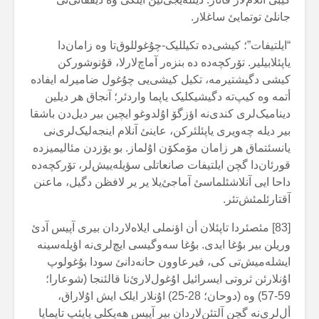
جانلئ توتمایئ ساغلار.
“ایلتیفات”؛ کیشی‌دە تکیللیک-چۇغوللوق‌تا وە زامان‌دا
یاپئلابیلیر. تۆرکچەدە دە بنزەر آماچ‌لارلا، قۇنوشورکن
کیشی دگیشتیرمە، تکیل کیشی‌یی چۇغول ضامیرلە ایفادە
أتمە وە کیپ‌تە دگیشیکلیک یاپما واردئر؛ آنجاق هر دیلین
دینامیک‌لری کندی‌نە اؤزگۆ اۇلدوغو ایچین بیر دیل‌دن باشقا
بیر دیلە چەویری یاپئلئرکن، عاینئ آنلام اینجەلیک‌لری‌نی
یانسئتماق هر زامان مۆمکۆن اۇلماز. بو یۆزدن مئالیمیزدە
قورئان‌دا گچن ایلتیفات صانعاتلی سؤیلەییش‌لر، تۆرکچەدە
داحا ایی آنلاشئلماسئ آماجئ‌یلا یر یر لافظن دگیل، ماعنن
آقتارئلمئش‌تئر.
[83] مئصئردا تاپئلان أن اؤنملی ایلاەلاردان بیری آپیس آدئ
وریلن بیر بۇغا ایدی. بۇغا سەوگیسی ایچ‌لری‌نە اؤیلەسینە
ایشلەمیش‌تی کی، فیرعاوون حانەدانئ سودا بۇغولوپ
اۇنلارئن ثروتی ایسرائیل اۇغول‌لارئ‌نا قالئنجا (شوعارا؛
59-57) وە (دوحان؛ 28-25) اۇنلار ایلک ایش اۇلاراق،
أل‌لری‌نە گچن آلتئن‌لاردان بیر آپیس هەیکلی یاپئپ تاپمایا