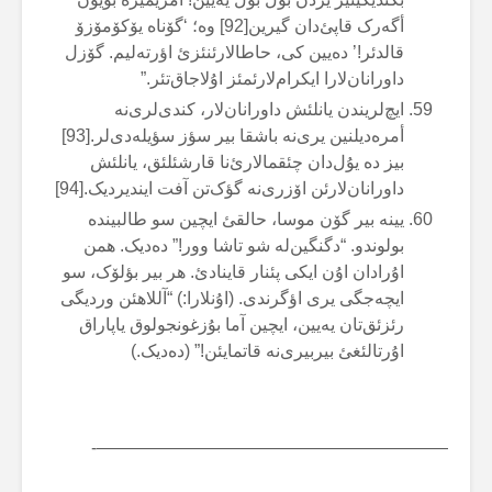
أگەرک قاپئ‌دان گیرین[92] وە؛ ‘گۆناە یۆکۆمۆزۆ
قالدئر!’ دەیین کی، حاطالارئنئزئ اؤرتەلیم. گۆزل
داورانان‌لارا ایکرام‌لارئمئز اۇلاجاق‌تئر.”
ایچ‌لریندن یانلئش داورانان‌لار، کندی‌لری‌نە
أمرەدیلنین یری‌نە باشقا بیر سؤز سؤیلەدی‌لر.[93]
بیز دە یۇل‌دان چئقمالارئ‌نا قارشئلئق، یانلئش
داورانان‌لارئن اۆزری‌نە گؤک‌تن آفت ایندیردیک.[94]
یینە بیر گۆن موسا، حالقئ ایچین سو طالبیندە
بولوندو. “دگنگین‌لە شو تاشا وور!” دەدیک. همن
اۇرادان اۇن ایکی پئنار قاینادئ. هر بیر بؤلۆک، سو
ایچەجگی یری اؤگرندی. (اۇنلارا:) “آللاهئن وردیگی
رئزئق‌تان یەیین، ایچین آما بۇزغونجولوق یاپاراق
اۇرتالئغئ بیربیری‌نە قاتمایئن!” (دەدیک.)
————————————————————-