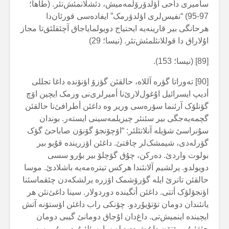
سامیری داحی اؤلدۆرۆلمەمیش، دئشلانمئش‌تئر. (طاها؛
97-95) “نفیس‌لری اؤلدۆرمک” ایفادەسی قورئان‌دا
هرحانگی بیر قارینەیە ایحتیاج دویولمایاجاق آچئقلئق‌تا مجاز
اۇلاراق دا قوللانئلمئش‌تئر. (نیسا؛ 29)
[89] (نیسا؛ 153).
[90] تەوراتا گؤرە آللاە، حالقئن گؤزۆ اؤنۆندە داغا تجللی
أدیپ ایسرائیل اۇغول‌لارئ‌نا أمیرلری‌نی ورمک ایچین اۆچ
گۆنلۆک آرئنما سۆرەسی وریر وە داغئن أطرافئ‌نا حالقئن
گچمەیەجگی بیر سئنئر چیزیلمەسینی ایستەر. بوندان
سۇنراسئ شؤیلە آنلاتئلئر: “اۆچۆنجۆ گۆنۆن صاباحئ گؤک
گۆرلەدی، شیمشک‌لر چاقتئ. داغئن اۆزریندە قۇیو بیر
بولوت واردئ. دەرکن، چۇق گۆچلۆ بیر بۇرو سسی
دویولدو. یرلشیم آلانئندا هرکس تیترەمەیە باشلادئ. موسا
حالقئن تانرئ ایلە گؤرۆشمک اۆزرە یرلشکەدن چئقماسئنا
اؤنجۆلۆک أتتی. داغئن أتگیندە دوردولار. سینا داغئ‌نئن هر
یانئندان دومان تۆتۆیۇردو. چۆنکی راب داغئن اۆستۆنە آتش
ایچیندە اینمیش‌تی. داغ‌دان اۇجاق دومانئ گیبی دومان
چئقئیۇر، بۆتۆن داغ شیددت‌لە سارسئلئیۇردو. بۇرو سسی