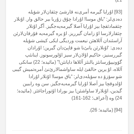
[93] اۇرایا گیرمە أمری‌نە قارشئ چئقان‌لار شؤیلە
دەدی‌لر: “باق موسا! اۇرادا چۇق زۇربا بیر حالق وار. اۇنلار
چئقمادئقچا بیز اۇرایا آصلا گیرمەیەجگیز. أگر اۇنلار
چئقارلارسا اۇ زامان گیرریز. اۇ یرە گیرمەیە قۇرقان‌لارئن
آراسئندان آللاهئن نیعمت وردیگی ایکی کیشی شؤیلە
دەدی: ‘اۇنلارئن یانئ‌نا شو قاپئ‌دان گیرین؛ اۇرادان
گیررسنیز، حاکیم اۇلان‌لار سیز اۇلورسونوز. اینانئپ
گۆونییۇرسانئز یالنئز آللاها دایانئن!” (مائیدە؛ 22) سانکی
آللاە، اۇ یرین حالقئ ایلە ساواشمالارئ‌نئ أمرەتمیش گیبی
شو سؤزۆ دە سؤیلەدی‌لر: “باق موسا! اۇنلار اۇرادا
اۇلدوقچا بیز آصلا اۇرایا گیرمەیەجگیز. سن وە راببین
گیدین، اۇنلارلا ساواشئن! بیز بورادا اۇتوراجاغئز. (مائیدە؛
24) وە (آعراف؛ 162-161)
[94] (مائیدە؛ 26).