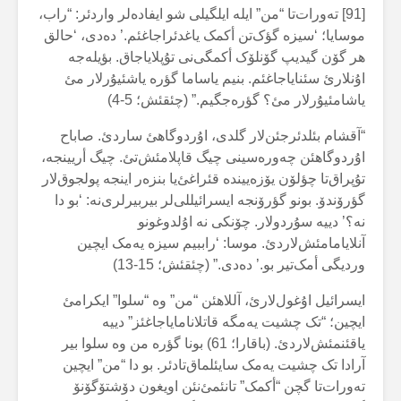
[91] تەورات‌تا “من” ایلە ایلگیلی شو ایفادەلر واردئر: “راب،
موسایا؛ ‘سیزە گؤک‌تن أکمک یاغدئراجاغئم.’ دەدی، ‘حالق
هر گۆن گیدیپ گۆنلۆک أکمگی‌نی تۇپلایاجاق. بؤیلەجە
اۇنلارئ سئنایاجاغئم. بنیم یاساما گؤرە یاشئیۇرلار مئ
یاشامئیۇرلار مئ؟ گؤرەجگیم.” (چئقئش؛ 5-4)
“آقشام بئلدئرجئن‌لار گلدی، اۇردوگاهئ ساردئ. صاباح
اۇردوگاهئن چەورەسینی چیگ قاپلامئش‌تئ. چیگ أریینجە،
تۇپراق‌تا چؤلۆن یۆزەییندە قئراغئ‌یا بنزەر اینجە پولجوق‌لار
گؤرۆندۆ. بونو گؤرۆنجە ایسرائیللی‌لر بیربیرلری‌نە: ‘بو دا
نە؟’ دییە سۇردولار. چۆنکی نە اۇلدوغونو
آنلایامامئش‌لاردئ. موسا: ‘راببیم سیزە یەمک ایچین
وردیگی أمک‌تیر بو.’ دەدی.” (چئقئش؛ 15-13)
ایسرائیل اۇغول‌لارئ، آللاهئن “من” وە “سلوا” ایکرامئ
ایچین؛ “تک چشیت یەمگە قاتلانامایاجاغئز” دییە
یاقئنمئش‌لاردئ. (باقارا؛ 61) بونا گؤرە من وە سلوا بیر
آرادا تک چشیت یەمک سایئلماق‌تادئر. بو دا “من” ایچین
تەورات‌تا گچن “أکمک” تانئمئ‌نئن اویغون دۆشتۆگۆنۆ