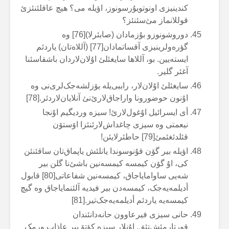
کندینیزی اونوتویۇرسونوز، اؤیلە می؟ هیچ عاقلئنئزئ
قوللانماز مئ‌سئنئز؟
دوروشونوزو بۇزمادان (صابئرلا)[76] وە
گؤرەولرینیزی آقساتمادان[77] (آللاەتان) یاردئم
ایستەیین. بو، آللاها سایغئلئ اۇلان‌لاردان باشقاسئنا
آغئر گلیر.
سایغئلئ اۇلان‌لار، راببی‌یلە یۆزلشەجک‌لری‌نی وە
اۇنون حوضورونا واراجاق‌لارئ‌نئ آنلایان‌لاردئر.[78]
أی ایسرائیل اۇغول‌لارئ! سیزە وردیگیم اۇنجا
نیعمتی وە سیزی چاغداش‌لارئنئزا اۆستۆن
قئلدئغئمئ[79] حاطئرلایئن!
اؤیلە بیر گۆن قۇنوسوندا یانلئش یاپماق‌تان ساقئنئن
کی، اۇ گۆن کیمسە کیمسەنین باشئ‌نا گلن بیر
شەیی ساوامایاجاق، کیمسەنین شفاعاتی[80] قابول
أدیلمەیەجک، کیمسەدن بیر فیدیە آلئنمایاجاق وە گیچ
کیمسەیە یاردئم أدیلمەیەجک‌تیر.[81]
حانی سیزی فیرعاوون حانەدانئندان
قورتارمئش‌تئق. اۇنلار سیزە کؤتۆ بیر عاذاب ورمک