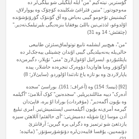
گؤستریر. نیتەکیم “من” ایلە ایلگیلی شو بیلگی‌لر دە
مەوجودتور: “منین قئراغئ شکلیندە کۆچۆک وە یووارلاق،
کیشنیش تۇحومو گیبی بەیاض وە آق گۆننۆک گؤرۆنۆشۆندە
اۇلدوغو، لذذتی‌نین باللئ یوفقایا بنزەدیگی بلیرتیلمک‌تەدیر.”
(چئقئش؛ 14 وە 31)
“من”، هیچ‌بیر ایشلمە تابیع توتولماق‌سئزئن طابیعی
حالی‌یلە یەنەبیلدیگی گیبی اۇندان چشیتلی ییەجک‌لر دە
یاپئلئیۇردو. ایسرائیل اۇغول‌لارئ “منی” تۇپلار، دگیرمن‌دە
اؤگۆتۆر وەیا هاوان‌دا دؤوەرک تنجرەدە حاشلار، پیدە
یاپارلاردئ وە بو تازە یاغ تادئندا اۇلوردو. (سایئ‌لار؛ 8)
[92] (نیسا؛ 154) وە (آعراف؛ 161). بوراسئ “سجدە
أدەرک” دییە مئاللندیریلیر. “سجدەنین” کؤک آنلامئ؛ “أگیلمە
وە بۇیون أگمەدیر”. (مۆفردات) بورادا اۇ یرە، قاپئ‌دان
گیرمە أمری‌نە بۇیون أگیلمەسی ایستنمیش‌تیر. أمری تبلیغ
أدن موسا (ع) شؤیلە دەمیش‌تی: “أی حالقئم! آللاهئن سیزە
یازدئغئ شو ترتمیز وە دگرلی یرە گیرین؛ آرقانئزئ
دؤنمەیین، یۇقسا قایبەدن‌لرە دؤنۆشۆرسۆنۆز.” (مائیدە؛
21)