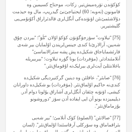
کؤکۆندن تۆرەمیش‌تیر. زکات، موحتاج کسیمین وە
قامونون (تەوبە؛ 60) ایحتیاجئ‌نئ گیدریپ، مال وە حیذمت
دۇلاشئمئ‌نئن اؤنۆندەکی أنگل‌لری قالدئراراق أکۇنۇمی‌یی
گلیشتیریر.
[75] “تیلاوت” سؤزجۆگۆنۆن کؤکۆ اۇلان “تَلَوَ”؛ “بیردن چۇق
شەیین، آرالارئ‌نا کندی جینس‌لریندن اۇلمایان بیر شەی
قارئشمایاجاق شکیل‌دە پش پشە سئرالانماسئ”
آنلامئندادئر. (مۆفردات) بونا گؤرە تیلاوت؛ “بیربیر‌یلە
باغلانتئلئ آیت‌لری بیرلیک‌تە اۇقوماق‌تئر.”
[76] “صابئر”، عاقلئن وە دینین گرکتیردیگی شکیل‌دە
کندی‌نە حاکیم اۇلماق‌تئر. (مۆفردات) بو شکیل‌دە داورانان
کیشی، اؤنۆنە چئقان أنگل‌لری آشاراق یۇلونا دوام أدر.
دیلیمیزدە بونو أن ایی ایفادە أدن سؤز “دوروشونو
بۇزماماق‌تئر”.
[77] “صالاتئن” (الصلوة) کؤک آنلامئ؛ “بیر شەیی
بئراقماماق وە سۆرکلی آرقاسئندا اۇلماق‌تئر”. (لسان
العرب) بیر مۆسلۆمانئن هر گۆن بللی واقیت‌لردە یاپماسئ