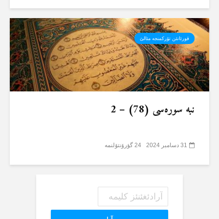
قورئانئن تۆرکمنجە مئالئ
نبە سورەسی (78) – 2
31 دسامبر 2024
24 گؤرۆنتۆلنمە