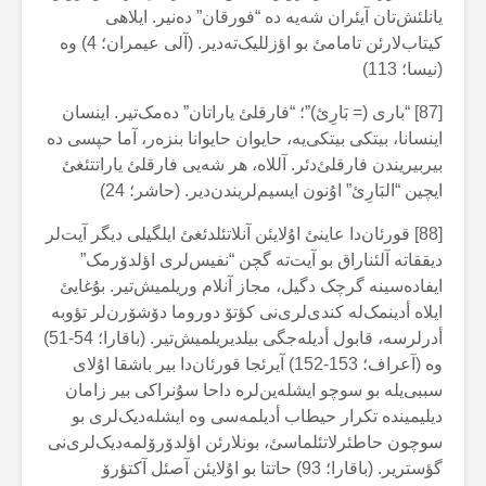
یانلئش‌تان آیئران شەیە دە “فورقان” دەنیر. ایلاهی
کیتاب‌لارئن تامامئ بو اؤزللیک‌تەدیر. (آلی عیمران؛ 4) وە
(نیسا؛ 113)
[87] “باری (= بَارِئ)”؛ “فارقلئ یاراتان” دەمک‌تیر. اینسان
اینسانا، بیتکی بیتکی‌یە، حایوان حایوانا بنزەر، آما حپسی دە
بیربیریندن فارقلئ‌دئر. آللاە، هر شەیی فارقلئ یاراتتئغئ
ایچین “البَارِئ” اۇنون ایسیم‌لریندن‌دیر. (حاشر؛ 24)
[88] قورئان‌دا عاینئ اۇلایئن آنلاتئلدئغئ ایلگیلی دیگر آیت‌لر
دیققاتە آلئناراق بو آیت‌تە گچن “نفیس‌لری اؤلدۆرمک”
ایفادەسینە گرچک دگیل، مجاز آنلام وریلمیش‌تیر. بۇغایئ
ایلاە أدینمک‌لە کندی‌لری‌نی کؤتۆ دوروما دۆشۆرن‌لر تؤوبە
أدرلرسە، قابول أدیلەجگی بیلدیریلمیش‌تیر. (باقارا؛ 54-51)
وە (آعراف؛ 153-152) آیرئجا قورئان‌دا بیر باشقا اۇلای
سببی‌یلە بو سوچو ایشلەین‌لرە داحا سۇنراکی بیر زامان
دیلیمیندە تکرار حیطاب أدیلمەسی وە ایشلەدیک‌لری بو
سوچون حاطئرلاتئلماسئ، بونلارئن اؤلدۆرۆلمەدیک‌لری‌نی
گؤستریر. (باقارا؛ 93) حاتتا بو اۇلایئن آصئل آکتؤرۆ