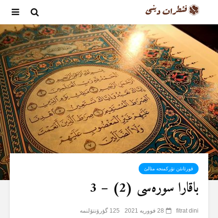
قورئانئن تۆرکمنجە مئالئ
باقارا سورەسی (2) – 3
fitrat dini
28 فووریه 2021
125 گؤرۆنتۆلنمە