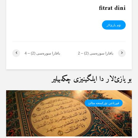
fitrat dini
تۆم یازئ‌لار
باقارا سورەسی (2) – 2
باقارا سورەسی (2) – 4
بو یازئ‌لار دا ایلگینیزی چکەبیلیر
قورئانئن تۆرکمنجە مئالئ