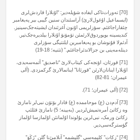
[70] تەورات‌تاکی ایفادە شؤیلەدیر: “اۇنلارا قاردش‌لری
(ایسماعیل اۇغول‌لارئ) آراسئندان سنین گیبی بیر پەیغامبر
چئقاراجاغئم. سؤزلریمی اۇنون آغزئندان ایشیتەجک‌سینیز.
کندیسینە بویوردوق‌لارئمئن تۆمۆنۆ اۇنلارا بیلدیرەجک‌تیر.
آدئم‌لا قۇنوشان بو پەیغامبرین ایلتتیگی سؤزلری
دینلەمەینی بن جزالاندئراجاغئم.” (تثنیە؛ 18-19)
[71] قورئان، اؤنجەکی کیتاب‌لارئ “تاصدیق” أتمەسەیدی،
اۇنلارا اینانان‌لارئن “قورئانا” اینانمالارئ گرکمزدی. (آلی
عیمران؛ 81-82)
[72] (آلی عیمران؛ 71).
[73] آدم‌دن (ع) موحاممدە (ع) قادار بۆتۆن نبی‌لر نامازئ
وە زکاتئ أمرەتمیش‌لردیر. (بەیینە؛ 5) نامازئ قئلئپ
زکاتئ ورمک، نبی‌لرین یۇلوندا اۇلمانئن اۇلمازسا اۇلماز
گؤسترگەسی‌دیر.
[74] “زکات” کلیمەسی “گلیشمە” آنلامئ‌نا گلن “زَکَوَ”