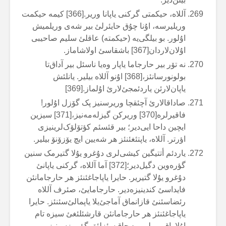
آللاە، حیکمتی گرکنی یاپانا وریر.[366] کیمە حیکمت
وریلیرسە، اۇنا چۇق حایئرلئ ‌بیر شەی وریلمیش
اۇلور. بو بیلگی‌یە (حیکمتە) عاقلئ سلیم صاحیبی
اۇلان‌لاردان[367] باشقاسئ اولاشاماز.
نە تۆر بیر حارجاما یاپار وەیا ناسئل بیر آداق‌تا
بولونورسانئز،[368] اۇنو آللاە بیلیر. یانلئش
یاپان‌لارئن یاردئمجئ‌لارئ اۇلماز.[369]
صاداقالارئ آچئقچا وریرسنیز پک گۆزل اۇلور!
فاقیرلرە[370] وریرکن گیزلەمەنیز،[371] سیزین
ایچین داحا ایی‌دیر؛ بیر قئسئم کؤتۆلۆک‌لرینیزی
اؤرتر. آللاە، یاپتئغئنئز هر شەیین ایچ یۆزۆنۆ بیلیر.
یاردئم أتتیگین کیشی‌لری دۇغرو یۇلا گتیرمک سنین
گؤرەوین دگیل‌دیر؛[372] آما آللاە، گرکنی یاپانئ
دۇغرو یۇلا گتیریر. حایرا یاپاجاغئنئز هر حارجامانئن
فایداسئ کندینیزەدیر. حارجامایئ، صئرف آللاە
رئضاسئنئ قازانماق آماجئ‌یلا یاپمالئ‌سئنئز. حایرا
یاپاجاغئنئز هر حارجامانئن قارشئلئغئ سیزە تام
اۇلاراق وریلیر وە حاق‌سئزلئق گؤرمزسینیز.