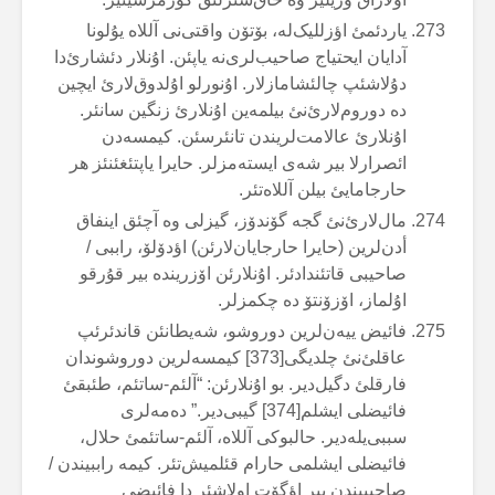
یاردئمئ اؤزللیک‌لە، بۆتۆن واقتی‌نی آللاە یۇلونا
آدایان ایحتیاج صاحیب‌لری‌نە یاپئن. اۇنلار دئشارئ‌دا
دۇلاشئپ چالئشامازلار. اۇنورلو اۇلدوق‌لارئ ایچین
دە دوروم‌لارئ‌نئ بیلمەین اۇنلارئ زنگین سانئر.
اۇنلارئ عالامت‌لریندن تانئرسئن. کیمسەدن
ائصرارلا بیر شەی ایستەمزلر. حایرا یاپتئغئنئز هر
حارجامایئ بیلن آللاەتئر.
مال‌لارئ‌نئ گجە گۆندۆز، گیزلی وە آچئق اینفاق
أدن‌لرین (حایرا حارجایان‌لارئن) اؤدۆلۆ، راببی /
صاحیبی قاتئندادئر. اۇنلارئن اۆزریندە بیر قۇرقو
اۇلماز، اۆزۆنتۆ دە چکمزلر.
فائیض ییەن‌لرین دوروشو، شەیطانئن قاندئرئپ
عاقلئ‌نئ چلدیگی[373] کیمسەلرین دوروشوندان
فارقلئ دگیل‌دیر. بو اۇنلارئن: “آلئم-ساتئم، طئبقئ
فائیضلی ایشلم[374] گیبی‌دیر.” دەمەلری
سببی‌یلەدیر. حالبوکی آللاە، آلئم-ساتئمئ حلال،
فائیضلی ایشلمی حارام قئلمیش‌تئر. کیمە راببیندن /
صاحیبیندن بیر اؤگۆت اولاشئر دا فائیضی