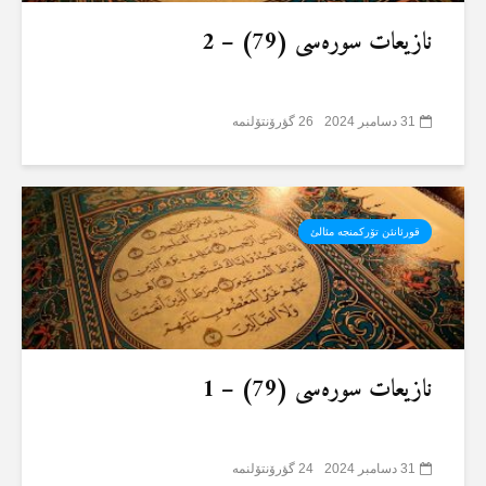
نازیعات سورەسی (79) – 2
31 دسامبر 2024
26 گؤرۆنتۆلنمە
قورئانئن تۆرکمنجە مئالئ
نازیعات سورەسی (79) – 1
31 دسامبر 2024
24 گؤرۆنتۆلنمە