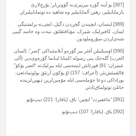
[387] بو آیتە گؤرە بیربیری‌نە گۆونن‌لر؛ بۇرچ‌لارئ
یازمایابیلیر، رهین آلمایابیلیر وە شاهید دە توتمایابیلیرلر.
[389] اینسان، ایچیندن گچن‌دن دگیل، ایچی‌نە یرلشتیگی
ایمان، کافیرلیک، شیرک، مۆنافئقلئق، نیەت وە حاسد گیبی
شەی‌لردن سۇروملودور.
[390] اۆستلنیلن آغئر بیر گؤرەو آنلامئنداکی “إصر”، (لسان
العرب) گلەجک ینی رسولە /کیتابا اینانما گؤرەوی‌دیر. (آلی
عیمران؛ 81) قورئانئن اینمەسی ایلە بیرلیک‌تە “ائصر یۆکۆ”
قالقمئش‌تئر. (آعراف؛ 157) اۇ یۆکۆن آرتئق بولونمادئغئ،
بوراداکی دوعا جۆملەسی ایلە مۆمین‌لرین ذیهین‌لریندە
جانلئ توتولماق‌تادئر.
[391] “ماغفیرت” ایچین؛ باق. (باقارا؛ 221) دیپ‌نۇتو.
[392] باق. (باقارا؛ 107) دیپ‌نۇتو.