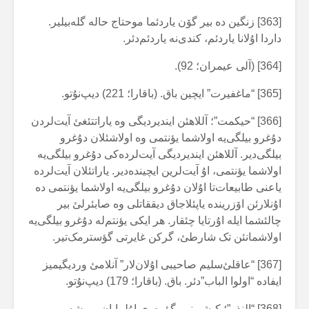
[363] زنگین دە بیر گۆن یاردئما موحتاج حالە گلەبیلیر.
داردا اۇلانا یاردئم، کندی‌نە یاردئم‌دئر.
[364] (آلی عیمران؛ 92).
[365] “ماغفیرت” ایچین باق. (باقارا؛ 221) دیپ‌نۇتو.
[366] “حیکمت”؛ آللاهئن ایندیردیگی وە یاراتتئغئ آیت‌لردن
دۇغرو بیلگی‌یە اولاشما یؤنتمی وە اولاشئلان دۇغرو
بیلگی‌دیر. آللاهئن ایندیردیگی آیت‌لردەکی دۇغرو بیلگی‌یە
اولاشما یؤنتمی، اۇ آیت‌لرین ایچیندەدیر. یاراتئلان آیت‌لردە
یاعنی طابیعات‌تا اۇلان دۇغرو بیلگی‌یە اولاشما یؤنتمی دە
اۇنلارئن اۆزریندە یاپئلاجاق دیققاتلی وە صابئرلئ بیر
چالئشما ایلە اۇرتایا چئقار. هر ایکی یؤنتم‌لە دۇغرو بیلگی‌یە
اولاشمانئن تک شارطئ، گرکن غایرتی گؤسترمک‌تیر.
[367] “عاقلئ‌سلیم صاحیبی اۇلان‌لار” آنلامئ وردیگیمیز
ایفادە “اولوا الباب”دئر. باق. (باقارا؛ 179) دیپ‌نۇتو.
[368] “النذر”؛ کیشی‌نین گؤرەوی اۇلمایان بیر شەیی،