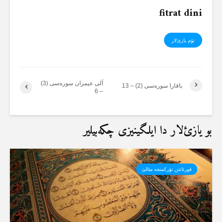
fitrat dini
تۆم یازئ‌لار
آلی عیمران سورەسی (3)
باقارا سورەسی (2) – 13
– 6
بو یازئ‌لار دا ایلگینیزی چکەبیلیر
قورئانئن تۆرکمنجە مئالئ