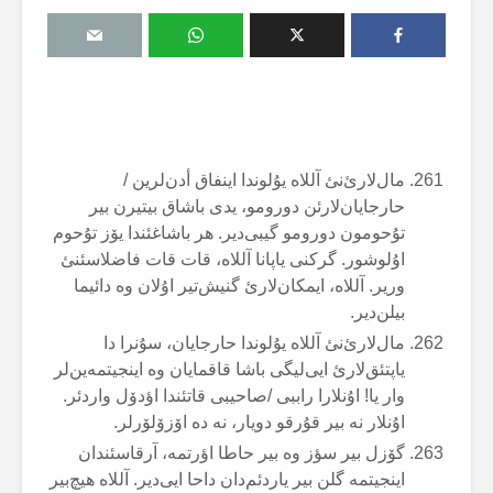
مال‌لارئ‌نئ آللاە یۇلوندا اینفاق أدن‌لرین /
حارجایان‌لارئن دورومو، یدی باشاق بیتیرن بیر
تۇحومون دورومو گیبی‌دیر. هر باشاغئندا یۆز تۇحوم
اۇلوشور. گرکنی یاپانا آللاە، قات قات فاضلاسئنئ
وریر. آللاە، ایمکان‌لارئ گنیش‌تیر اۇلان وە دائیما
بیلن‌دیر.
مال‌لارئ‌نئ آللاە یۇلوندا حارجایان، سۇنرا دا
یاپتئق‌لارئ ایی‌لیگی باشا قاقمایان وە اینجیتمەین‌لر
وار یا! اۇنلارا راببی /صاحیبی قاتئندا اؤدۆل واردئر.
اۇنلار نە بیر قۇرقو دویار، نە دە اۆزۆلۆرلر.
گۆزل بیر سؤز وە بیر حاطا اؤرتمە، آرقاسئندان
اینجیتمە گلن بیر یاردئم‌دان داحا ایی‌دیر. آللاە هیچ‌بیر