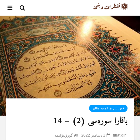
قورئانئن تۆرکمنجە مئالئ
باقارا سورەسی (2) – 14
fitrat dini
1 دسامبر 2022
90 گؤرۆنتۆلنمە