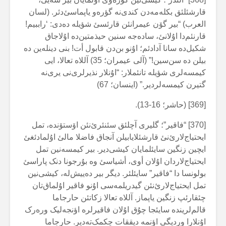
قارشئلئق بکلەمەدن کندی‌نە گؤرەو یاپماسئ‌دئر. (لسان
العرب) “بیر گۆن عیمرانئن قارئسئ شؤیلە دەدی: ‘راببیم!
قارنئم‌دا اۇلانئ، سادەجە سنین حیذمتین‌دە اۇلاجاق
شکیل‌دە سانا آدادئم؛ اۇنو بن‌دن قابول أت! بنی دینلەین دە
بیلن دە سن‌سین!” (آلی عیمران؛ 35) آللاە تعالا، ایی
کیمسەلری شؤیلە تانئملار: “اۇنلار نذیرلری‌نی یری‌نە
گتیرن کیمسەلردیر.” (اینسان؛ 67)
[369] (حاشر؛ 16-13).
[370] “فاقیر”؛ گلیری آچلئق سئنئرئ‌نئن اۆستۆندە، تمل
ایحتیاج‌لارئ‌نئ قارشئلایابیلن آنجاق فاضلا مالئ اۇلمادئغئ
ایچین زنگین سایئلمایان کیشی‌دیر. بیر کیمسەنین تمل
ایحتیاج‌لاردان اۇلان أوی، أشیاسئ وە بۇرجونا دنک پاراسئ
بولونسا دا “فاقیر” سایئلئر. دیگر بیر دەییش‌لە، کیشی‌نین
تمل ایحتیاج‌لارئ‌نئن گیدریلمەسی اۇنو فاقیر اۇلماق‌تان
چئقارئپ زنگین یاپماز. آللاە تعالا زکاتئن حارجاما
قالم‌لریندە سایئجا چۇق اۇلان فاقیرلرە اؤنجەلیک ورەرک
اۇنلارا وردیگی اؤنمە دیققات چکمک‌تەدیر. حارجاما