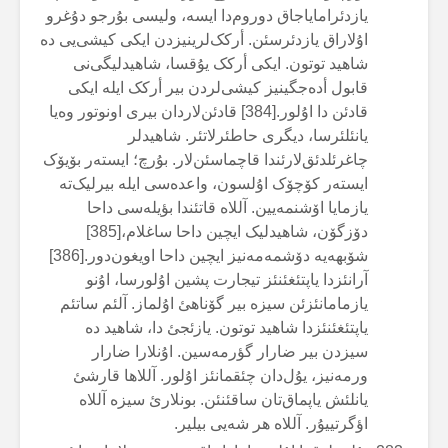
یازدئرامایاجاق دوروم‌دا ایسە، ولیسی بۇرجو دۇغرو
اۇلاراق یازدئرسئن. أرکک‌لرینیزدن ایکی کیشی‌یی دە
شاهید توتون. ایکی أرکک یۇقسا، شاهیدلیگی‌نی
قابول أدەجگینیز کیشی‌لردن بیر أرکک ایلە ایکی
قادئن دا اۇلور.[384] قادئن‌لاردان بیری اونوتور وەیا
یانئلئرسا، دیگری حاطئرلاتئر. شاهیدلر
چاغرئلدئق‌لارئندا قاچماسئن‌لار. بۇرچ؛ ایستەر بۆیۆک
ایستەر کۆچۆک اۇلسون، واعدەسی ایلە بیرلیک‌تە
یازمایا اۆشنمەیین. آللاە قاتئندا بؤیلەسی داحا
دۆزگۆن، شاهیدلیک ایچین داحا ساغلام،[385]
شۆبهەیە دۆشمەمەنیز ایچین داحا اویغون‌دور.[386]
آرانئزدا یاپتئغئنئز تیجارت پشین اۇلورسا، اۇنو
یازمامانئزئن سیزە بیر گۆناهئ اۇلماز. آلئم ساتئم
یاپتئغئنئزدا شاهید توتون. یازئجئ دا، شاهید دە
سیزدن بیر ضارار گؤرمەسین. اۇنلارا ضارار
ورمەنیز، یۇل‌دان چئقمانئز اۇلور. آللاها قارشئ
یانلئش یاپماق‌تان ساقئنئن. بونلارئ سیزە آللاە
اؤگرتییۇر. آللاە هر شەیی بیلیر.