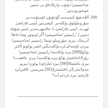
صاحیبیمیز! دؤنۆپ وارئلاجاق یر، سنین
حوضورون‌دور.”
آللاە هیچ کیمسەیە گۆجۆنۆن اۆستۆندە بیر
سۇروملولوق یۆکلەمز. کیشی‌نین کیمی قازانجئ
لهی‌نە، کیمی قازانجئ دا عالەیهی‌نەدیر. (سیز شؤیلە
دەیین:) “راببیمیز /صاحیبیمیز! أگر اونوتور وەیا حاطا
أدرسک، بیزی سۇروملو توتما! راببیمیز /صاحیبیمیز!
بیزدن اؤنجەکی‌لرە یۆکلەدیگین ائصر یۆکۆنۆ (آغئر
یۆکۆ)[389] بیزە یۆکلەمە! راببیمیز /صاحیبیمیز!
زۇرلاناجاغئمئز یۆکۆ بیزە یۆکلەمە! بیزی عاففەت!
بیزی باغئشلا![390] بیزە ایکرام‌دا بولون! بیزیم
مەولامئز (أن یاقئنئمئز)[391] سن‌سین. کافیرلرە
قارشئ بیزە یاردئم أت!”
—————————————————————