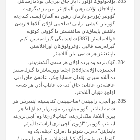
یۇلجولوق‌تا اۇلور دا یازاجاق بیری‌نی بولامازسانئز،
یاپئلاجاق اۇلان رهین آلماق‌تئر. بیرینیز دیگری‌نە
گۆونیر (بۇرجو یازماز، رهین دە آلماز) ایسە، کندی‌نە
گۆونیلن کیشی، راببی /صاحیبی اۇلان آللاها قارشئ
یانلئش یاپماق‌تان ساقئنسئن دا گۆونی کؤتۆیە
قوللانماسئن.[387] شاهیدلیگی گیزلەمەیین. کیم
گیزلەرسە قالبی دۇغرولوق‌تان اوزاقلاشئر.
یاپتئغئنئز هر شەیی بیلن آللاەتئر.
گؤک‌لردە وە یردە اۇلان هر شەی آللاهئن‌دئر.
ایچینیزدە اۇلانئ،[388] آچئغا وورسانئز دا گیزلەسنیز
دە آللاە سیزی اۇندان حسابا چکر. عاففئ حاق أدنی
عاففەدر، عاذابئ حاق أدنە دە عاذاب أدر. هر شەیە
اؤلچۆ قۇیان آللاەتئر.
بو ألچی، راببیندن /صاحیبیندن کندیسینە ایندیریلن هر
شەیە اینانئپ گۆونمیش‌تیر، مۆمین‌لر دە اؤیلە! هر
بیری آللاها، ملک‌لری‌نە، کیتاب‌لارئ‌نا وە ألچی‌لری‌نە
اینانئپ گۆونیر: “اۇنون ألچی‌لری آراسئندا آیرئم
یاپمایئز.” دەرلر. شونو دا دەرلر: “دینلەدیک وە
گؤنۆل‌دن بۇیون أگدیک! باغئشلا بیزی أی راببیمیز /