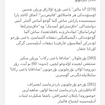
[379] “آنا مالئن” یاعنی بۇرچ اۇلاراق وریلن شەیین
اۆستۆندەکی هر فاضلالئق “فائیض‌دیر”؛ آنجاق کاغئد پارا
سیستمیندە پارانئن ساتئن آلما گۆجۆ أساس آلئنئر. آیتین
دوامئنداکی “حاق‌سئزلئق أتمەمک” وە “حاق‌سئزلئغا
اوغراماماق” ایفادەلری‌نە باقئلدئغئندا، ساتئن آلما
گۆجۆندەکی دگیشیکلیگین دیققاتە آلئنماسئ، یاعنی بۇرجو
اؤدەرکن أنفلاسیۇن فارقئ‌نا دیققات أدیلمەسی گرگی
اۇرتایا چئقار.
[380] بۇرچلولار، “صاداقا یاعنی زکات” وریلن سکیز
صئنئفئن ایچیندە اۇلدوغو ایچین، (تەوبە؛ 60) بو آیت، زۇر
دوروم‌دا اۇلان بۇرچلونون بۇرجونون “صاداقایا یاعنی زکاتا”
سایئلابیلەجگی‌نی گؤستریر.
[381] بۇرجو بۇرچلونون یازدئرماسئ ایعتیراف،
آلاجاقلئ‌نئن یازدئرماسئ ایددیعا اۇلور. شاهیدلرین
حوضوروندا یاپئلان ایعتیرافئن، باشقا شکیل‌دە ایثبات
أدیلمەسینە ایحتیاج قالماز.