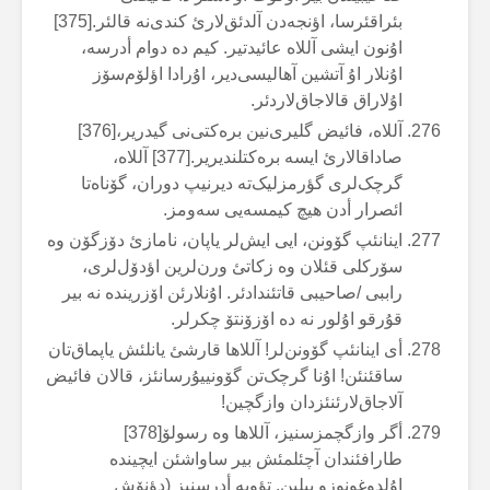
بئراقئرسا، اؤنجەدن آلدئق‌لارئ کندی‌نە قالئر.[375]
اۇنون ایشی آللاە عائیدتیر. کیم دە دوام أدرسە،
اۇنلار اۇ آتشین آهالیسی‌دیر، اۇرادا اؤلۆم‌سۆز
اۇلاراق قالاجاق‌لاردئر.
آللاە، فائیض گلیری‌نین برەکتی‌نی گیدریر،[376]
صاداقالارئ ایسە برەکتلندیریر.[377] آللاە،
گرچک‌لری گؤرمزلیک‌تە دیرنیپ دوران، گۆناەتا
ائصرار أدن هیچ کیمسەیی سەومز.
اینانئپ گۆونن، ایی ایش‌لر یاپان، نامازئ دۆزگۆن وە
سۆرکلی قئلان وە زکاتئ ورن‌لرین اؤدۆل‌لری،
راببی /صاحیبی قاتئندادئر. اۇنلارئن اۆزریندە نە بیر
قۇرقو اۇلور نە دە اۆزۆنتۆ چکرلر.
أی اینانئپ گۆونن‌لر! آللاها قارشئ یانلئش یاپماق‌تان
ساقئنئن! اۇنا گرچک‌تن گۆونییۇرسانئز، قالان فائیض
آلاجاق‌لارئنئزدان وازگچین!
أگر وازگچمزسنیز، آللاها وە رسولۆ[378]
طارافئندان آچئلمئش بیر ساواشئن ایچیندە
اۇلدوغونوزو بیلین. تؤوبە أدرسنیز (دؤنۆش