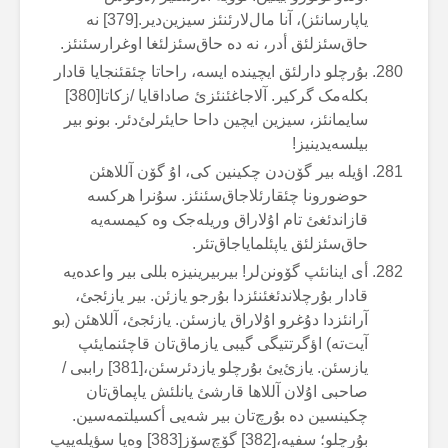
یاپارسانئز)، آنا مال‌لارئنئز سیزین‌دیر.[379] نە
حاق‌سئزلئق أدر، نە دە حاق‌سئزلئغا اوغرارسئنئز.
بۇرچلو دارلئق ایچیندە ایسە، راحاتا چئقئنجایا قادار
بکلەمک گرکیر. آلاجاغئنئزئ صاداقایا /زکاتا[380]
سایمانئز، سیزین ایچین داحا حایئرلئ‌دئر. بونو بیر
بیلسەیدینیز!
اؤیلە بیر گۆن‌دن چکینین کی، اۇ گۆن آللاهئن
حوضورونا چئقارئلاجاق‌سئنئز. سۇنرا هرکسە
قازاندئغئ تام اۇلاراق وریلەجک وە کیمسەیە
حاق‌سئزلئق یاپئلمایاجاق‌تئر.
أی اینانئپ گۆونن‌لر! بیربیرینیزە بللی بیر واعدەیە
قادار بۇرچلاندئغئنئزدا بۇرجو یازئن. بیر یازئجئ،
آرانئزدا دۇغرو اۇلاراق یازسئن. یازئجئ، آللاهئن (بو
آیت‌تە) اؤگرتتیگی گیبی یازماق‌تان قاچئنمایئپ
یازسئن. یازئ‌یئ بۇرچلو یازدئرسئن،[381] راببی /
صاحبی اۇلان آللاها قارشئ یانلئش یاپماق‌تان
چکینسین دە بۇرچ‌تان بیر شەیی أکسیلتمەسین.
بۇرچلو؛ سفیە،[382] گۆچ‌سۆز[383] وەیا سؤیلەییپ