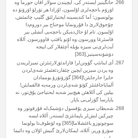
حانگینیز ایستەر کی، ایچیندن سولار آقان حورما وە
اۆزۆم باحچەلری اۇلسون، اۇرادا هر تۆرلۆ اۆرۆنۆ دە
بولونسون؛ آما کندیسینە ایحتیارلئق گلیپ چاتمئش،
چۇجوق‌لارئ دا قۇرونمایا موحتاج بیر دوروم‌دا
اۇلسون. تام اۇ حال‌دەیکن باحچەیی آتشلی بیر
قاسئرغا وورسون وە اۇنو یاقئپ قاوورسون. آللاە
آیت‌لری‌نی سیزە بؤیلە آچئقلار کی اییجە
دۆشۆنەسینیز.[363]
أی اینانئپ گۆونن‌لر! قازاندئق‌لارئنئزئن تمیزلریندن
وە یردن سیزین ایچین چئقاردئغئمئز شەی‌لردن
حایرا حارجایئن![364] گؤزۆنۆزۆ یوممادان
آلمایاجاغئنئز کؤتۆ شەی‌لردن ورمەیە قالقمایئن!
بیلین کی آللاهئن هیچ‌بیر شەیە ایحتیاجئ یۇق‌تور، نە
یاپارسا گۆزلی‌نی یاپار.
شەیطان سیزی یۇقسول دۆشمک‌لە قۇرقوتور وە
چیرکین ایش‌لر یاپمانئزئ ایستەر. آللاە ایسە
سوچونوزو باغئشلاما[365] وە لۆطوف‌تا بولونما
سؤزۆ وریر. آللاە، ایمکان‌لارئ گنیش اۇلان وە دائیما
بیلن‌دیر.