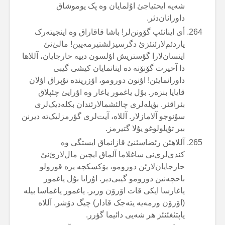
شەیە ایحتیاجئ اۇلمایان وە پک یوموشاق
داورانان‌دئر.
أی اینانئپ گۆونن‌لر! باشا قاقاراق وە اینجیتەرک
یاردئم‌لارئنئزئ دگرسیزلشتیرمەیین! مالئ‌نئ
اینسان‌لارا گؤستریش اۇلسون دییە حارجایان، آللاها
دا آحیرت گۆنۆنە دە اینانمایان کیشی گیبی
داورانمایئن! اۇنون دورومو، اۆزریندە تۇپراق اۇلان
قایایا بنزەر. بۇل یاغمور یاغار وە اۇرایئ چئپلاق
بئراقئر. بؤیلەلری چالئشمالارئندان بکلەدیک‌لری
سۇنوجو آلامازلار. آللاە، آیت‌لری گؤرمزلیک‌تە دیرنن
بیر تۇپلولوغو یۇلا گتیرمز.
آللاهئن رئضاسئنئ قازانماق ایستگی وە
کندی‌لری‌نی ساغلاما آلماق ایچین مال‌لارئ‌نئ
حارجایان‌لارئن دورومو، یۆکسکچە یرە قورولو
باحچەنین دورومو گیبی‌دیر. اۇرایا بۇل یاغمور
یاغارسا ایکی قات اۆرۆن وریر. یاغمور یاغماسا بیلە
(اۆرۆن ورمەیە یتەجک قادار) چیگ دۆشر. آللاە
یاپتئغئنئز هر شەیی دائیما گؤرر.