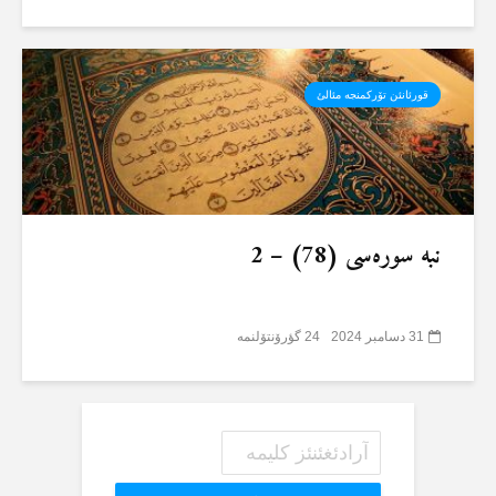
قورئانئن تۆرکمنجە مئالئ
نبە سورەسی (78) – 2
31 دسامبر 2024
24 گؤرۆنتۆلنمە