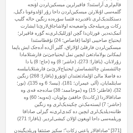
قالم‌لری آراسئندا؛ فاقیرلرین میسکین‌لردن اؤنجە
گلمەسی اۇنلارئن میسکین‌لردن داحا زۇر اۇلدوغونا دگیل،
دستکلندیک‌لری تاقدیردە قئسا سۆرەدە زنگین حالە گلیپ
زکات ورەبیلەجک واضعیەتە اولاشاجاق‌لارئ‌نا ایشارت
أتمک‌تەدیر. قورئان‌دا گچن اؤزللیک‌لری‌نە گؤرە فاقیرلر؛
ایحتیاج صاحیبی اۇلما (قاصاص؛ 24) نۇقطاسئندا
میسکین‌لردن فارقلئ اۇلاراق، گلیر أل‌دە أدەجک ایش یاپما
ایمکانئ بولامادئغئ ایچین تمل ایحتیاجئ‌نئ قارشئلامادا
زۇرلانان، (باقارا؛ 273)، (حاشر؛ 8) وە (حاج؛ 8) یا دا
چالئشسئن چالئشماسئن ایحتیاج‌لارئ‌نئ قارشئلایابیلسە
دە فاضلا مالئ اۇلمادئغئندان اؤتۆرۆ (باقارا؛ 268) زنگین
سایئلمایان، (آلی عیمران؛ 181)، (نیسا؛ 6 وە 135)، (نور؛
32)، (فاطئر؛ 15) وە (موحاممد؛ 38) سادەجە فەی وە
صاداقالاردا (زکات‌تا) حاققئ بولونان، (تەوبە؛ 60) وە
(حاشر؛ 7) ایستەمک‌تن چکیندیک‌لری وە زنگین
ظاننەدیلدیک‌لری ایچین دە کندی‌لری‌نە گیزلی صاداقا
وریلمەسی داحا اویغون اۇلان کیشی‌لردیر. (باقارا؛ 271)
[371] “صاداقالار یاعنی زکات”؛ سکیز صئنئفا وریلدیگیندن