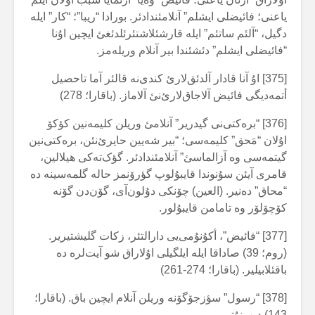
یاعنی؛ فائیضلی ایشلم” آنلامئندادئر. بورادا “ریبا”؛ “کار” ایلە
دگیل، “آلئم ساتئم” ایلە قارشئلاشتئرئلدئغئ ایچین اۇنا
“فائیضلی ایشلم” دئشئندا بیر آنلام وریلەمز.
[375] اۇ آنا قادار آلدئق‌لارئ کندی‌نە قالئر آما تاحصیل
أتمەدیگی فائیض آلاجاق‌لارئ‌نئ آلاماز. (باقارا؛ 278)
[376] “برەکتی‌نی گیدریر” آنلامئ وریلن کلیمەنین کؤکۆ
اۇلان “مَحق” کلیمەسی؛ “بیر شەیین حایرئ‌نئن، برەکتی‌نین
گیتمەسی وە آزالماسئ” آنلامئندادئر. گؤک‌تەکی هیلالین،
قامری آیئن سۇنوندا قایبۇلوپ گؤرۆنمز حالە گلمەسینە دە
“محاق” دەنیر. (العین) چۆنکی دۇلون‌آی، گۆن‌دن گۆنە
کۆچۆلۆر وە تامامن قایبۇلور.
[377] “فائیض”، أکۇنۇمی‌یی دارالتئر، زکات گلیشتیریر.
(روم؛ 39) صاداقا ایلە ایلگیلی اۇلاراق شو آیت‌لرە دە
باقئلابیلیر. (باقارا؛ 274-261)
[378] “رسول” سؤزجۆگۆنە وریلن آنلام ایچین باق. (باقارا؛
143) دیپ‌نۇتو.