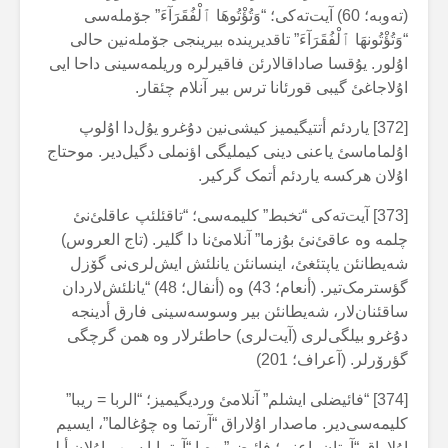
(تەوبە؛ 60) آیت‌تەکی؛ “وَتُؤْتُوهَا ٱلْفُقَرَآءَ” جۆملەسی
“وَتُؤْتُونهَا ٱلْفُقَرَآءَ” تاقدیریندە بیرینجی جۆملەنین حالی
اۇلور. یۇقسا صاداقالارئن فاقیرلرە وریلمەسینی داحا ایی
اۇلاجاغئ گیبی قورئانا ترس بیر آنلام چئقار.
[372] یاردئم أتتیگیمیز کیشی‌نین دۇغرو یۇل‌دا اۇلوپ
اۇلماماسئ یاعنی دینی کیملیگی اؤنملی دگیل‌دیر. موحتاج
اۇلان هرکسە یاردئم أتمک گرکیر.
[373] آیت‌تەکی “تخبط” کلیمەسی؛ “تاقئلئپ عاقلئ‌نئ
چلمە وە عاقئ‌نئ بۇزما” آنلامئ‌نا دا گلیر. (تاج العروس)
شەیطانئن یاپتئغئ، اینسانئن یانلئش ایش‌لری‌نی گۆزل
گؤسترمک‌تیر. (أنعام؛ 43) وە (أنفال؛ 48) “یانلئش‌لاردان
ساقئنان‌لار، شەیطانئن بیر وسوسەسینی فارق أدینجە
دۇغرو بیلگی‌لری (آیت‌لری) حاطئرلار وە همن گرچگی
گؤرۆرلر. (آعراف؛ 201)
[374] “فائیضلی ایشلم” آنلامئ وردیگیمیز؛ “الربا = ریبا”
کلیمەسی‌دیر. ماصدار اۇلاراق “آرتما وە چۇغالما”، ایسیم
اۇلاراق “آرتان یاعنی؛ فائیض” وەیا “آرتمایا سبب اۇلان أیلم