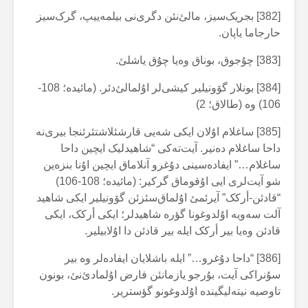
[382] بجریک‌سیز، مالئ‌نئن دگری‌نی بیلمەییپ، گرک‌سیز
حارجاما یاپان.
[383] چۇجوق، بوناق وەیا چۇق یاشلئ.
[384] بونلار گۆونیلیر کیشی‌لر اۇلمالئ‌دئر. (مائیدە؛ 108-
106) وە (طالاق؛ 2)
[385] ساغلام اۇلان ایکی شەیی قارشئلاشتئرئنجا بیری‌نە
داحا ساغلام دەنیر. آیت‌تەکی “شاهیدلیک ایچین داحا
ساغلام…” ایفادەسینی دۇغرو آنلاماق ایچین اۇنا بنزەین
شو آیت‌لری ایی اۇقوماق گرکیر: (مائیدە؛ 108-106)
“قادئن-أرکک” آیرئمئ اۇلماق‌سئزئن گۆونیلیر ایکی شاهید
آلت سەویە اۇلدوغونا گؤرە شاهیدلر؛ ایکی أرکک، ایکی
قادئن وەیا بیر أرکک ایلە بیر قادئن دا اۇلابیلیر.
[386] “داحا دۇغرو…” ایلە باشلایان ایفادەلر وە بیر
سۇنراکی آیت، بۇرجو یازمانئن فارض اۇلمادئ‌نئ، بونون
تاوصیە نیتەلیگیندە اۇلدوغونو گؤستریر.