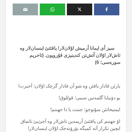
سیز أی ایمانا أرمیش اۇلان‌لار! یاقئتئ اینسان‌لار وە
تاش‌لار اۇلان آتش‌تن کندینیزی قۇرویون. (تاحریم
سورەسی؛
6
)
یارئن قادار یاقئن وە شو آن قادار گرچک اۇلان؛ آحیرت!
بو دۆنیایا گلمەنین سببی؛ قوللوق!
ایمتیحانئن سۇنوجو؛ جننت یا دا جهننم!
اۇ جهننم کی یاقئتئ أریمەین تاش‌لار وە آجئ‌یئ تاتماق
ایچین تکرار أتە کمیگە بۆرۆنەجک اۇلان اینسان‌لار!