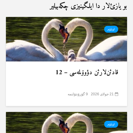
بو یازئ‌لار دا ایلگینیزی چکەبیلیر
اؤیلۆم
قادئن‌لارئن دؤوۆلمەسی – 12
21 جولای 2026
9 گؤرۆنتۆلنمە
اؤیلۆم