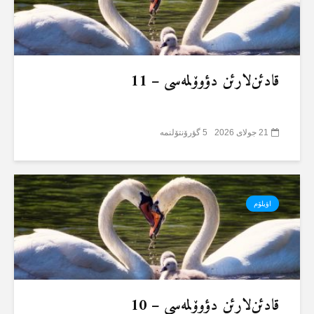
قادئن‌لارئن دؤوۆلمەسی – 11
21 جولای 2026
5 گؤرۆنتۆلنمە
اؤیلۆم
قادئن‌لارئن دؤوۆلمەسی – 10