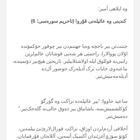
وە ایلاهی أمیر:
کندینی وە عائیلەنی قۇرو! (تاحریم سورەسی؛ 6)
جننت‌تن بیر باحچە وەیا جهننم‌دن بیر چوقور حۆکمۆندە
اۇلان یووالارا، راحمتی هر شەیی قوشاتان عالم‌لرین
راببی‌نە قوللوق ایلە اولاشئلابیلیر. تاریحین هیچ‌بیر دؤنمیندە،
ماعنەوی حایات ترک أدیلەرک حوضور أل‌دە
أدیلەمەمیش‌تیر.
ساعید حاووا: “بیر عائیلەدە نزاکت وە گؤرگۆ
کؤکلشمیش‌سە، یاشاماق بیر ذەوق حالی‌نە گلەجک‌تیر.”
دەمیش‌تیر.
آحلاقی أردم‌لردن اوزاق، نزاکت قورال‌لارئ‌نئ بیلمەین،
کؤتۆ سؤزۆ آغزئندان أکسیک أتمەین، آللاەتان قۇرقمایان،