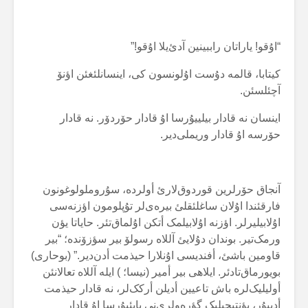
“اۇقو! یاراتان راببینین آدئ‌یلا اۇقو!”
کیتابا، قالمە دۇست اۇلونسون کی، اینسانلئغئن اؤنۆ
آچئلسئن.
اینسان نە قادار بیلییۇرسا اۇ قادار حۆردۆر. نە قادار
حۆرسە اۇ قادار وریملی‌دیر.
آنجاق حۆرلرین قوردوق‌لارئ أولردە، سۇروملولوغونون
فارقئندا اۇلان ساغلئقلئ بیرەی‌لر تۇپلومون اؤزنەسی
اۇلابیلیرلر. اؤزنە اۇلابیلمک أتکن اۇلماق‌تئر. حایاتا یؤن
ورمک‌تیر. بوندان دۇلایئ آللاە رسولۆ بیر سؤزۆندە؛ “بیر
قاومین باشئ، أفندیسی اۇنلارا حیذمت أدن‌دیر.” (بوحاری)
بویورماق‌تادئر. ایلاهی بیر أمیر (نیسا؛ ) ایلە آللاە تعالانئن
أولیلیک‌لرە باش تاعیین أدیلن أرکک‌لر، نە قادار حیذمت
أدییۇر، یؤنتیجیلیک گؤرەولری‌نی یاپئیۇرسا اۇ قادار