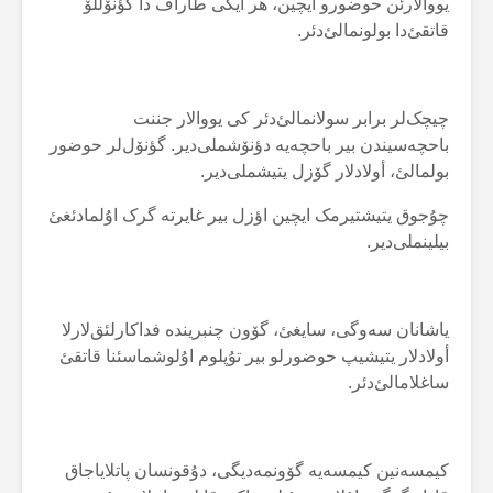
یووالارئن حوضورو ایچین، هر ایکی طاراف دا گؤنۆللۆ
قاتقئ‌دا بولونمالئ‌دئر.
چیچک‌لر برابر سولانمالئ‌دئر کی یووالار جننت
باحچەسیندن بیر باحچەیە دؤنۆشملی‌دیر. گؤنۆل‌لر حوضور
بولمالئ، أولادلار گۆزل یتیشملی‌دیر.
چۇجوق یتیشتیرمک ایچین اؤزل بیر غایرتە گرک اۇلمادئغئ
بیلینملی‌دیر.
یاشانان سەوگی، سایغئ، گۆون چنبریندە فداکارلئق‌لارلا
أولادلار یتیشیپ حوضورلو بیر تۇپلوم اۇلوشماسئنا قاتقئ
ساغلامالئ‌دئر.
کیمسەنین کیمسەیە گۆونمەدیگی، دۇقونسان پاتلایاجاق