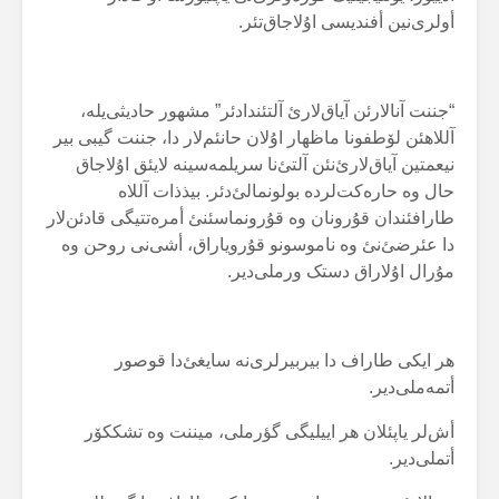
أولری‌نین أفندیسی اۇلاجاق‌تئر.
“جننت آنالارئن آیاق‌لارئ آلتئندادئر” مشهور حادیثی‌یلە،
آللاهئن لۆطفونا ماظهار اۇلان حانئم‌لار دا، جننت گیبی بیر
نیعمتین آیاق‌لارئ‌نئن آلتئ‌نا سریلمەسینە لایئق اۇلاجاق
حال وە حارەکت‌لردە بولونمالئ‌دئر. بیذذات آللاە
طارافئندان قۇرونان وە قۇرونماسئنئ أمرەتتیگی قادئن‌لار
دا عئرضئ‌نئ وە ناموسونو قۇرویاراق، أشی‌نی روحن وە
مۇرال اۇلاراق دستک ورملی‌دیر.
هر ایکی طاراف دا بیربیرلری‌نە سایغئ‌دا قوصور
أتمەملی‌دیر.
أش‌لر یاپئلان هر اییلیگی گؤرملی، میننت وە تشککۆر
أتملی‌دیر.