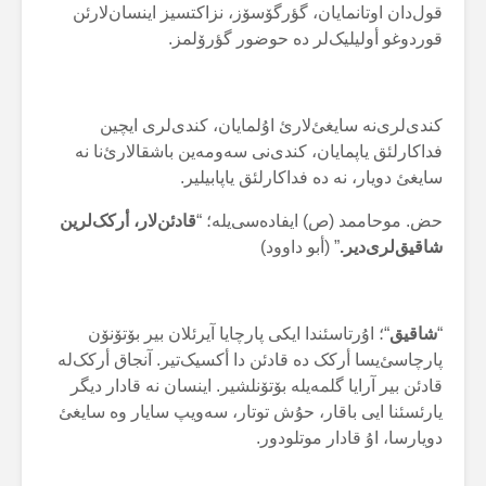
قول‌دان اوتانمایان، گؤرگۆسۆز، نزاکتسیز اینسان‌لارئن
قوردوغو أولیلیک‌لر دە حوضور گؤرۆلمز.
کندی‌لری‌نە سایغئ‌لارئ اۇلمایان، کندی‌لری ایچین
فداکارلئق یاپمایان، کندی‌نی سەومەین باشقالارئ‌نا نە
سایغئ دویار، نە دە فداکارلئق یاپابیلیر.
حض. موحاممد (ص) ایفادەسی‌یلە؛ “
قادئن‌لار، أرکک‌لرین
شاقیق‌لری‌دیر.
” (أبو داوود)
“
شاقیق
“؛ اۇرتاسئندا ایکی پارچایا آیرئلان بیر بۆتۆنۆن
پارچاسئ‌یسا أرکک دە قادئن دا أکسیک‌تیر. آنجاق أرکک‌لە
قادئن بیر آرایا گلمەیلە بۆتۆنلشیر. اینسان نە قادار دیگر
یارئسئنا ایی باقار، حۇش توتار، سەویپ سایار وە سایغئ
دویارسا، اۇ قادار موتلودور.