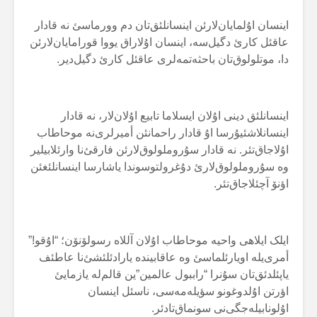
اینسان اۇلمایان‌لارئن اینسانلئق‌تان دم وورماسئ نە قادار
عاقئل کارئ دگیل‌سە، اینسان اۇلاراق یووا قورامایان‌لارئن
دا، موتلولوق‌تان باحثەتمەلری عاقئل کارئ دگیل‌دیر.
اینسانلئق دینی اۇلان ایسلاما تابیع اۇلان‌لار، نە قادار
اینسانلاشئیۇرسا اۇ قادار راحمانئن أمیرلری‌نە موحاطاب
اۇلاجاق‌تئر. نە قادار سۇروملولوق‌لارئن فارقئ‌نا وارئلابیلیر
وە سۇروملولوق‌لارئ دۇغرولتوسوندا یاشارسا اینسانلئغئن
اؤنۆ آچئلاجاق‌تئر.
ایلک ایلاهی واحیە موحاطاب اۇلان آللاە رسولۆنۆن؛ “اۇقو!”
أمری‌یلە اویارئلماسئ وە عاقابیندە یارادئلئشئ‌نا عاطئف
یاپئلدئق‌تان سۇنرا “راببول عالمین”ین قالم‌لە یازمایئ
اؤرتن اۇلدوغونو سؤیلەمەسی، ناسئل اینسان
اۇلونابیلەجگی‌نی سونماق‌تادئر.