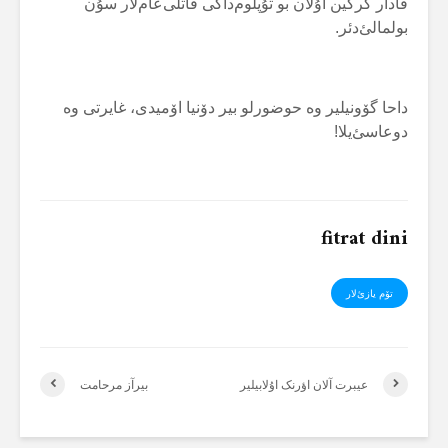
قادار گرگین اۇلان بو تۇپلوم‌داکی قاتلی‌عام‌لار سۇن
بولمالئ‌دئر.
داحا گۆونیلیر وە حوضورلو بیر دۆنیا اۆمیدی، غایرتی وە
دوعاسئ‌یلا!
fitrat dini
تۆم یازئ‌لار
عیبرت آلان اؤرنک اۇلابیلیر
بیرآز مرحامت