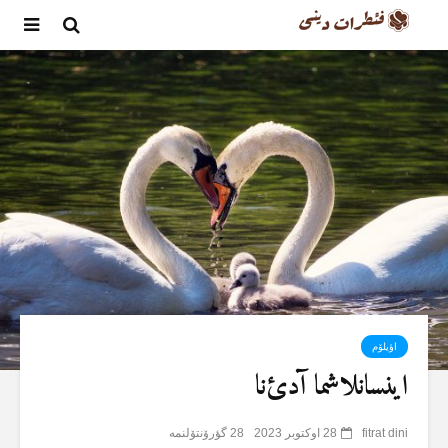
اؤیلۆم
اینسانلاشما آدئ‌نا
fitrat dini
28 اوکتوبر 2023
28 گؤرۆنتۆلنمە