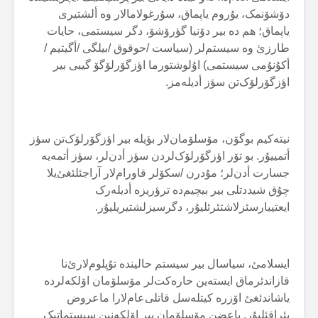
دۆشۆنمک، یۇروم یاپماق، سۇرغولامالار وە ألشتیری
یاپماق؛ هم دە بیر دۆنیا گؤرۆشۆ، دگر سیستمی، حایات
طارزئ وە سیستم‌لر (سیاست /حوقوق /بیلگی /أگیتیم /
أکۇنۇمی سیستمی) اۇلوشتورما اؤزگۆرلۆگۆ گیبی بیر
اؤزگۆرلۆک‌تن سؤز أدیلەمز.
نیتەکیم بوگۆن، مۆسلۆمان‌لار بؤیلە بیر اؤزگۆرلۆک‌تن سؤز
أتمییۇر. بو تۆر اؤزگۆرلۆک‌لردن سؤز أدن‌لر، سؤز أتمەیە
جسارت أدن‌لر؛ مۇدرن /سکۆلر قاورام‌لار آراجئلئغئ‌یلا
چۇق شیددتلی بیر بیچیم‌دە ترؤریزە أدیلەرک
ایعتیبارسئزلاشتئرئلیۇر، دگرسیزلشتیریلیۇر.
ایسلامئ، سیاسال بیر سیستم حالیندە تۇپلوم‌لارئ‌نا
قازاندئرماق ایستەین حارەکت‌لر مۆسلۆمان اۆلکەلردە
یاشاندئغئ اۆزرە کیتلەسل قاتلی‌عام‌لارا ماعروض
بئراقئلیۇر. باعضن مۆسلۆمان بیر اۆلکەنین سیستماتیک