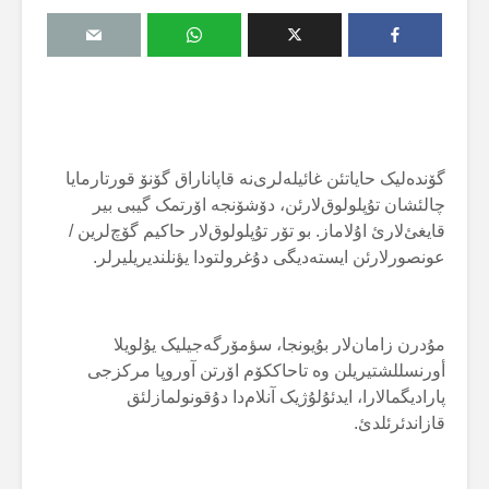
گۆندەلیک حایاتئن غائیلەلری‌نە قاپاناراق گۆنۆ قورتارمایا
چالئشان تۇپلولوق‌لارئن، دۆشۆنجە اۆرتمک گیبی بیر
قایغئ‌لارئ اۇلاماز. بو تۆر تۇپلولوق‌لار حاکیم گۆچ‌لرین /
عونصورلارئن ایستەدیگی دۇغرولتودا یؤنلندیریلیرلر.
مۇدرن زامان‌لار بۇیونجا، سؤمۆرگەجیلیک یۇلویلا
أورنسللشتیریلن وە تاحاککۆم اۆرتن آوروپا مرکزجی
پارادیگمالارا، ایدئۇلۇژیک آنلام‌دا دۇقونولمازلئق
قازاندئرئلدئ.