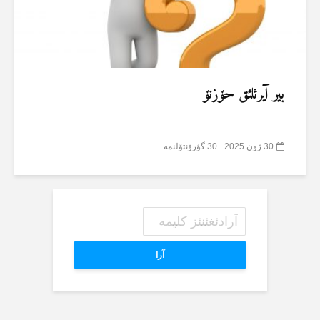
بیر آیرئلئق حۆزنۆ
30 ژون 2025
30 گؤرۆنتۆلنمە
آرا