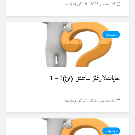
16 دسامبر 2025
18 گؤرۆنتۆلنمە
دۆشۆنجە
حایات‌لارئمئز ساتئلئق (مئ)! – 1
16 دسامبر 2025
17 گؤرۆنتۆلنمە
دۆشۆنجە