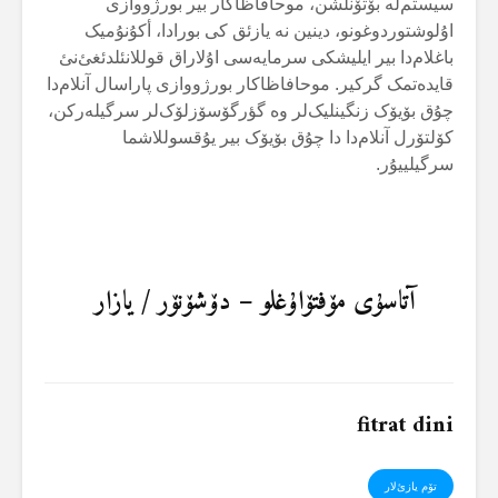
سیستم‌لە بۆتۆنلشن، موحافاظاکار بیر بورژووازی
اۇلوشتوردوغونو، دینین نە یازئق کی بورادا، أکۇنۇمیک
باغلام‌دا بیر ایلیشکی سرمایەسی اۇلاراق قوللانئلدئغئ‌نئ
قایدەتمک گرکیر. موحافاظاکار بورژووازی پاراسال آنلام‌دا
چۇق بۆیۆک زنگینلیک‌لر وە گؤرگۆسۆزلۆک‌لر سرگیلەرکن،
کۆلتۆرل آنلام‌دا دا چۇق بۆیۆک بیر یۇقسوللاشما
سرگیلییۇر.
آتاسۇی مۆفتۆاۇغلو – دۆشۆنۆر / یازار
fitrat dini
تۆم یازئ‌لار