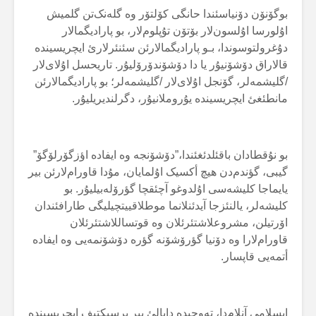
بوگۆنۆن دۆنیاسئندا حانگی کۆلتۆر وە گلەنک‌تن گلمیش
اۇلورسا اۇلسون‌لار بۆتۆن تۇپلوم‌لار، بو پارادیگمالار
دۇغرولتوسوندا، بـو پارادیگمالارئن سئنئرلارئ ایچریسیندە
قالاراق دۆشۆنیۇر یا دا دۆشۆندۆرۆلیۇر. تاریحسل اۇلای‌لار
/گلیشمەلر، گۆنجل اۇلای‌لار /گلیشمەلر؛ بو پارادیگمالارئن
مانطئغئ ایچریسیندە یۇروملانیۇر، دگرلندیریلیۇر.
بو نۇقطادان باقئلدئغئندا،”دۆشۆنجە وە ایفادە اؤزگۆرلۆگۆ”
گیبی، گؤندم‌دن هیچ أکسیک اۇلمایان، مۇدا قاورام‌لارئن بیر
یایماجا کلیشەسی اۇلدوغو آچئقچا گؤرۆلەبیلیۇر. بو
کلیشەلر، یالنئزجا آیدئنلانما موطلاقییتچیلیگی طارافئندان
اۆرتیلن، مشروعلاشتئرئلان وە قوتساللاشتئرئلان
قاورام‌لارا وە دۆنیا گؤرۆشۆنە گؤرە دۆشۆنمەیی وە ایفادە
أتمەیی قاپسار.
ایسلامی آنلام‌دا، تەوحیدە دایالئ بیر پرسپکتیف ایچریسیندە