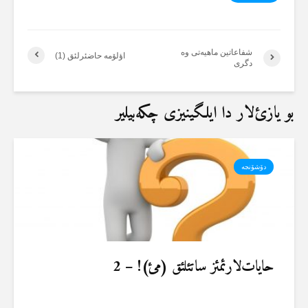
شفاعاتین ماهیەتی وە
اؤلۆمە حاضئرلئق (1)
دگری
بو یازئ‌لار دا ایلگینیزی چکەبیلیر
دۆشۆنجە
حایات‌لارئمئز ساتئلئق (مئ)! – 2