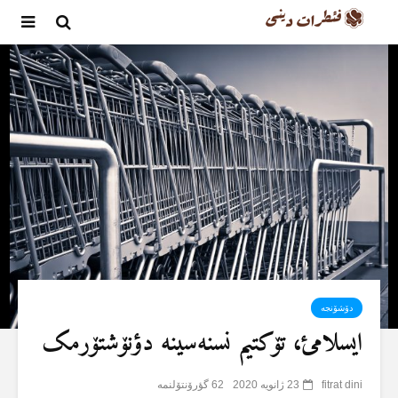
دۆشۆنجە
ایسلامئ، تۆکتیم نسنەسینە دؤنۆشتۆرمک
fitrat dini
23 ژانویه 2020
62 گؤرۆنتۆلنمە