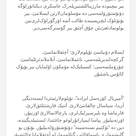
بیر بیچیم‌دە مارژیناللشتیریلەرک عاسکری دیکتاتؤرلۆگە
دؤنۆشتۆرۆلمەسی دە مۆسلۆمان‌لارئن ایسلامئ، بیر
بۆتۆنلۆک ایچریسیندە طالب أتمە اؤزگۆرلۆک‌لری‌نین
بولونمادئغئ‌نئن چۇق آچئق بیر گؤسترگەسی‌دیر.
ایسلام دۆنیاسئ تۇپلوم‌لارئ؛ آچئقلانماسئ،
گرکچەلندیریلمەسی، تانئملانماسئ، آنلاملاندئرئلماسئ،
چؤزۆملنمەسی؛ کسینلیک‌لە مۆمکۆن اۇلمایان بیر بۆیۆک
کائۇس یاشئیۇر.
“أمپریال کۆرەسل ایرادە”، تۇپلوم‌لارئمئزدا ایستەدیگی
آن‌دا، سیاسال چالقانتئ‌لارئ، أتنیک قارشئتلئق‌لارئ،
قارماشا وە بلیرسیزلیک‌لری، پارچالانمالارئ اۆرتیۇر،
اۆرتەبیلیۇر. پیاسا ایمپاراتۇرلوغو چاغئندا، ایستنیلدیگیندە،
دین‌ دە “تۆکتیم نسنەسینە” دؤنۆشتۆرۆلەبیلیۇر. بۆتۆن بو
گلیشمەلری باسماقالئب گنللەمەلرلە آچئقلامایا چالئشیۇر