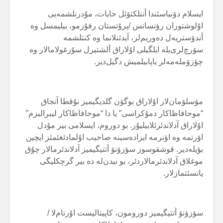
ایسلام دۆنیاسئندا أنتلکتۆئل حایات، مۇدرنلشمەیی
اۇلوشتوران رؤنسانس /پرۇتستان رفۇرمو، بیلیمسل وە
أندۆستریەل دەوریم‌لر، آیدئنلانما وە کنتلشمە
سۆرچ‌لری‌یلە ایلگیلی اۇلاراق ألشتیرل سۇرغولامالار وە
چؤزۆملەمەلر یاپابیلمیش دگیل‌دیر.
مۆسلۆمان‌لار اۇلاراق بوگۆن گلدیگیمیز نۇقطا آنجاق
“موحافاظاکار دمۇکراسی” یا دا “موحافاظاکار لیبرالیزم”
اۇلاراق آدلاندئرئلابیلیۇر. بو دوروم، ایسلامی بیر مۇدل
اۆرتمە وە اؤنرمە ایرادەسینە صاحیب اۇلمادئغئمئز ایچین
بؤیلەدیر. قوشقوسوز سؤزۆنۆ أتتیگیمیز آدلاندئرمالار چۇق
موغلاق آدلاندئرمالاردئر، بو نیدن‌لە دە بیر گرچکلیگی
یانسئتمازلار.
سؤزۆنۆ أتتیگیمیز دورومون، کاپیتالیست اۇرتام‌لا /