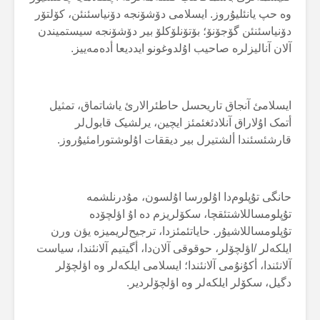
وە حپ یانئلیۇروز. ایسلامی دۆشۆنجە دۆنیاسئنئن، کۆلتۆر
دۆنیاسئنئن گۆجۆنۆ؛ بۆتۆنلۆکلۆ بیر دۆشۆنجە سیستمیندن
آلان آنالیزلرە صاحیب اۇلدوغونو ایددیعا أدەمەییز.
ایسلامئ آنجاق تاریحسل حاطئرالارئ یاشاتماق، تمثیل
أتمک اۇلاراق آنلادئغئمئز ایچین، یرلشیک قابول‌لر
قارشئسئندا ألشتیرل بیر دیققات اۇلوشتورامئیۇروز.
حانگی تۇپلوم‌دا اۇلورسا اۇلسون، مۇدرنلشمە
تۇپلومساللاشتئقچا، سکۆلریزم دە اۇ اؤلچۆدە
تۇپلومساللاشیۇر. حایاتئمئزدا، ترجیح‌لریمیزە یؤن ورن
ایلکەلر /اؤلچۆلر، حوقوقی آلان‌دا، أگیتیم آلانئندا، سیاست
آلانئندا، أکۇنۇمی آلانئندا؛ ایسلامی ایلکەلر وە اؤلچۆلر
دگیل، سکۆلر ایلکەلر وە اؤلچۆلردیر.