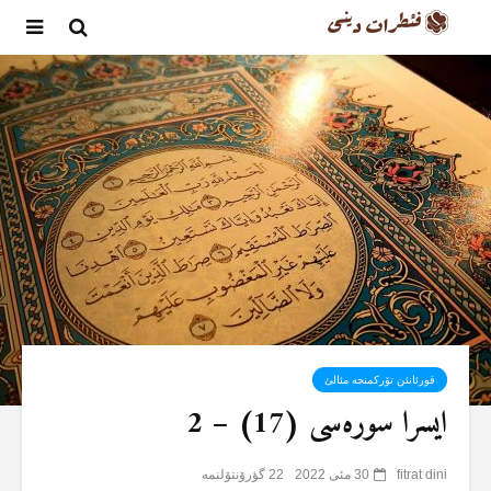
قورئانئن تۆرکمنجە مئالئ
ایسرا سورەسی (17) – 2
fitrat dini
30 مئی 2022
22 گؤرۆنتۆلنمە