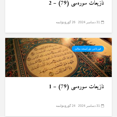
نازیعات سورەسی (79) – 2
31 دسامبر 2024
26 گؤرۆنتۆلنمە
قورئانئن تۆرکمنجە مئالئ
نازیعات سورەسی (79) – 1
31 دسامبر 2024
24 گؤرۆنتۆلنمە