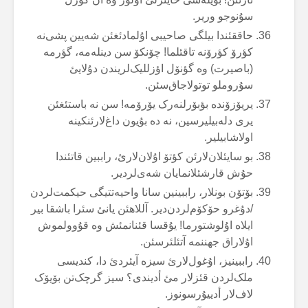
سۇنوجو وریر.
حاققئندا بیلگی صاحیبی اۇلمادئغئن شەیین پشی‌نە
کؤرۆ کؤرۆنە تاقئلما! چۆنکۆ سن دینلەمە، گؤرمە
(باصیرت) وە گؤنۆل اؤزللیک‌لریندن دۇلایئ
سۇروملو توتولاجاق‌سئن.
یریۆزۆندە بؤبۆرلنەرک یۆرۆمە! سن نە باستئغئن
یری دلەبیلیرسین، نە دە بۇیون داغ‌لارئنکینە
اولاشابیلیر.
بو سایئلان‌لارئن کؤتۆ اۇلان‌لارئ، راببین قاتئندا
حۇش قارشئلانمایان شەی‌لردیر.
بۆتۆن بونلار، راببینین سانا واحیەتتیگی حیکمت‌لردن
/دۇغرو حۆکۆم‌لردن‌دیر. آللاهئن یانئ سئرا باشقا بیر
ایلاە اۇلوشتورما! یۇقسا قئنانمئش وە قۇوولموش
اۇلاراق جهننمە آتئلئرسئن.
راببینیز، اۇغول‌لارئ سیزە آیئردئ دا، کندیسی
ملک‌لردن قئزلار مئ أدیندی؟ سیز گرچک‌تن بۆیۆک
لاف‌لار أدییۇرسونوز.