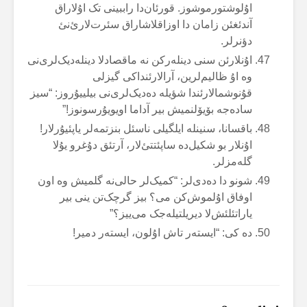
اۇلوشتورموشوز. قورئان‌دا راببینی تک اۇلاراق
آندئغئن زامان دا اوزاقلاشاراق سئرت‌لارئ‌نئ
دؤنرلر.
اۇنلارئن سنی دینلەرکن نە ماقصادلا دینلەدیک‌لری‌نی
وە اۇ ظالیم‌لرین، آرالارئنداکی گیزلی
قۇنوشمالارئندا شؤیلە دەدیک‌لری‌نی بیلییۇروز: “سیز
سادەجە بۆیۆلنمیش بیر آداما اویویۇرسونوز!”
باقسانا، سنینلە ایلگیلی ناسئل بنزتمەلر یاپئیۇرلار!
اۇنلار بو شکیل‌دە ساپئتتئ‌لار، آرتئق دۇغرو یۇلا
گلەمزلر.
شونو دا دەدی‌لر: “کمیک‌لر حالی‌نە گلمیش وە اون
اوفاق اۇلموش‌کن می؟ بیز گرچک‌تن ینی بیر
یاراتئلئش‌لا دیریلتیلەجک می‌ییز؟”
دە کی: “ایستەر تاش اۇلون، ایستەر دمیر!