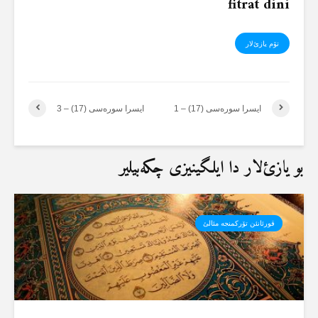
fitrat dini
تۆم یازئ‌لار
ایسرا سورەسی (17) – 1
ایسرا سورەسی (17) – 3
بو یازئ‌لار دا ایلگینیزی چکەبیلیر
قورئانئن تۆرکمنجە مئالئ