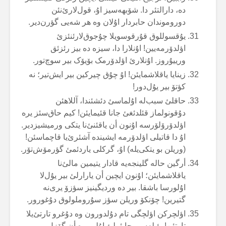
دە، دارالتئر دا. شۆبهەسیز اۇ، قول‌لارئ‌نئن
دوروموندان حابردار اۇلان وە هر شەیی گؤرن‌دیر.
یۇقسوللوق قۇرقوسویلا چۇجوق‌لارئنئزئ
اؤلدۆرمەیین! اۇنلارا دا، سیزە دە بیز رئزئق
ورییۇروز. اۇنلارئ اؤلدۆرمک بۆیۆک بیر سوچ‌تور.
زینایا یاقلاشمایئن! اۇ چۇق چیرکین بیر ایش‌تیر؛ نە
کؤتۆ بیر یۇل‌دور!
حاقلئ سبب‌لە اۇلماسئ دئشئندا، آللاهئن
دۇقونولماز قئلدئغئ جانا قئیمایئن! کیم حاق‌سئز یرە
اؤلدۆرۆلۆرسە اۇنون أن یاقئنئ‌نا یتکی ورمیشیزدیر.
اۇ دا قاتیلی اؤلدۆرمە ایشیندە آشئرئ‌یا قاچماسئن!
(وریلن بو یتکی‌یلە) اۇ، گرکلی یاردئمئ گؤرمۆش‌تۆر.
أرگین حالە گلینجەیە قادار یتیمین مالئ‌نا
یاقلاشمایئن؛ اۇنون ایچین أن یارارلئ بیر یۇل‌لا
اۇلورسا باشقا. بیر دە وردیگینیز سؤزۆ یری‌نە
گتیرین! چۆنکۆ وریلن سؤز سۇروملولوق دۇغورور.
اؤلچرکن اؤلچگی تام دۇلدورون وە دۇغرو تارتئ‌یلا
تارتئن! بؤیلەسی حایئرلئ اۇلور وە أن گۆزل