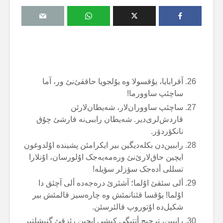
آقرابایا، یۇقسولا وە یۇلجویا حاققئ‌نئ ور، آما
ساچئپ ساوورما!
ساچئپ ساووران‌لار، شەیطان‌لارئن
قاردش‌لری‌دیر. شەیطان راببی‌نە قارشئ چۇق
نانکؤردۆر.
راببین‌دن بکلەدیگین بیر ایکرامئن پشیندە اۇلدوغون
ایچین حاق‌لارئ‌نئ ورەمەیەجک اۇلورسان، اۇنلارا
تسللی أدەجک سؤزلر سؤیلە!
ألی سئقئ اۇلما؛ آشئرئ درەجەدە ألی آچئق دا
اۇلما! یۇقسا قئنانمئش وە چارەسیز قالمئش بیر
شکیل‌دە اۇتوروپ قالئرسئن.
راببین، ترجیح أتتیگی کیشی ایچین رئزقئ گنیشلتیر