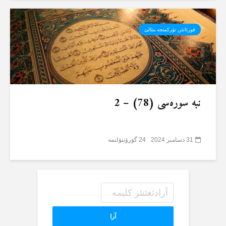
قورئانئن تۆرکمنجە مئالئ
نبە سورەسی (78) – 2
31 دسامبر 2024
24 گؤرۆنتۆلنمە
آرا