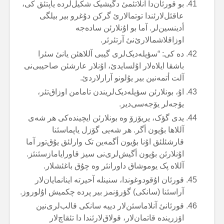
بو قورئان‌دا آنلاتئمئ دگیشیک شکیل‌لردە یاپتئق کی،
عاقئل‌لارئندا توتمالارئ گرکن دۇغرو بیر بیلگی
أدینسین‌لر. آما بو اۇنلارئن سادەجە
اوزاقلاشمالارئ‌نئ آرتئرئر.
دە کی: “سؤیلەدیک‌لری گیبی آللاهئن یانئ سئرا
باشقا ایلاەلار اۇلسایدئ، اۇنلار عارشئن صاحیبی‌نی
آلت أتمەنین بیر یۇلونو آرارلاردئ.
اۇ، بونلارئن سؤیلەدیک‌لریندن تامامن اوزاق‌تئر،
یۆجەلر یۆجەسی‌دیر.
یدی گؤک، یریۆزۆ وە بونلارئن ایچیندەکی هر شەی
آللاها بۇیون أگر. هر شەیی گۆزل یاپماسئنا
قارشئلئق اۇنا بۇیون أگمەین تک وارلئق یۇق‌تور آما
اۇنلارئن بۇیون أگیش‌لری‌نی سیز قاورایامازسئنئز.
آللاە پک یوموشاق داورانئر وە چۇق باغئشلار.
قورئان اۇقودوغوندا، سنینلە آحیرتە اینانمایان‌لار
آراسئنا (سانکی) گؤرۆنمز بیر پردە چکمیش اۇلوروز.
قورئانئ آنلاماسئن‌لار دییە سانکی قالب‌لری‌نین
اۆزریندە قاتمان‌لار، قولاق‌لارئندا دا تئقاچ‌لار