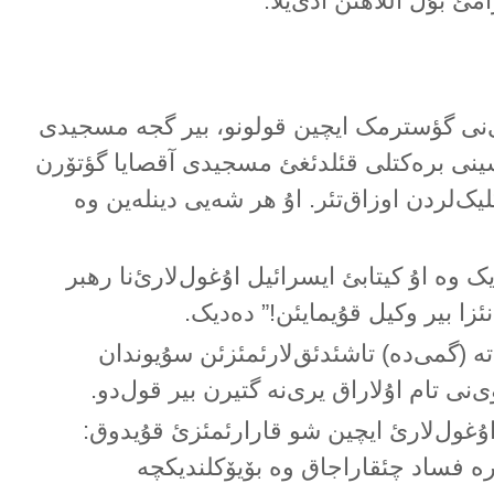
ئ بۇل آللاهئن آدئ‌یلا.
ی‌نی گؤسترمک ایچین قولونو، بیر گجە مسجیدی
ینی برەکتلی قئلدئغئ مسجیدی آقصایا گؤتۆرن
لیک‌لردن اوزاق‌تئر. اۇ هر شەیی دینلەین وە
ک وە اۇ کیتابئ ایسرائیل اۇغول‌لارئ‌نا رهبر
نئزا بیر وکیل قۇیمایئن!” دەدیک.
‌تە (گمی‌دە) تاشئدئق‌لارئمئزئن سۇیوندان
‌نی تام اۇلاراق یری‌نە گتیرن بیر قول‌دو.
 اۇغول‌لارئ ایچین شو قارارئمئزئ قۇیدوق:
رە فساد چئقاراجاق وە بۆیۆکلندیکچە