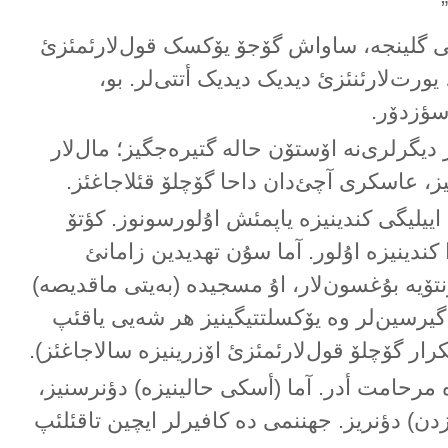
تی گلینجە، ساواش گۆجۆ یۆکسک قول‌لارئمئزئ
یورت‌لارئنئزئ دیدیک دیدیک أتتی‌لر. بو،
ؤزدۆر.
دیگرلری‌نە اۆستۆن حالە گتیرەجگیز؛ مال‌لار
یز، عاسکری آچئ‌دان داحا گۆچلۆ قئلاجاغئز.
 اییلیگی کندینیزە یاپمئش اۇلورسونوز. کؤتۆ
ا کندینیزە اۇلور. آما سۇن تهدیدین زامانئ
تۆیە بۇغسون‌لار، اۇ مسجیدە (بەیتی ماقدیصە)
 گیرسین‌لر وە یۆکسلتتیگینیز هر شەیی یاقئپ
تکرار گۆچلۆ قول‌لارئمئزئ اۆزرینیزە سالاجاغئز).
ە مرحامت أدر. آما (أسکی حالینیزە) دؤنرسنیز،
دن) دؤنریز. جهننمی دە کافیرلر ایچین تاقئلئپ