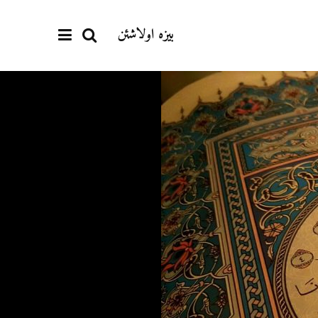
بیزە اولاشئن