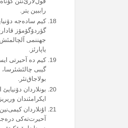
قول‌لارئ‌نئن گۆناەل
راببین یتر.
کیم سادەجە دۆنیا
گؤردۆگۆمۆز قادارئ‌
جهننمی آلچالمئش 
یاپارئز.
کیم دە آحیرتی ایس
گیبی چالئشئرسا، ا
بولاجاق‌تئر.
بونلاردان دۆنیایئ 
ایکرامئندان وریریز.
اۇنلاردان کیمی‌نین
آحیرت‌تەکی درەجە ف