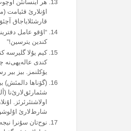
هر اینسانئن اوچوپ 
اۇنلارئ قئیامت (م
قارشئلایاجاق آچئق 
“اۇقو عامل دفترین
کندین یترسین!”
کیم یۇلا گلیرسە ک
کندی عالەیهی‌نە چئ
یۆکلنمز. بیز بیر 
(گۆناها دالمئش) ب
شئمارئق‌لارئ‌نا (
اولاشتئرئرئز. اۇنلا
شارط‌لارئ اۇلوشور،
نوح‌تان سۇنرا نیجە