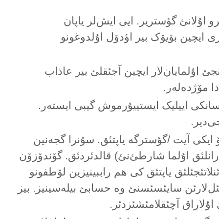
و اۇلانئ گؤستریر. ایی ایش‌لر یاپان
ری ایچین بۆیۆک بیر اؤدۆل اۇلدوغونو
نجئ اۇلمایان‌لار ایچین آجئقلئ بیر عاذاب
ا مۆژدەلەر.
سانکی اییلیک ایستییۇرموش گیبی ایستەر.
‌دیر.
ایکی آیت /گؤسترگە یاپتئق. سۇنرا گجەنین
نلئق اۇلما شارطئ‌نئ) قالدئردئق. گۆندۆزۆن
اتئجئلئق یاپتئق کی هم راببینیزین لۆطفونو
یئل‌لارئن سایئسئسنئ وە حسابئ بیلەسینیز. بیز
اۇلاراق آچئقلامئشئزدئر.