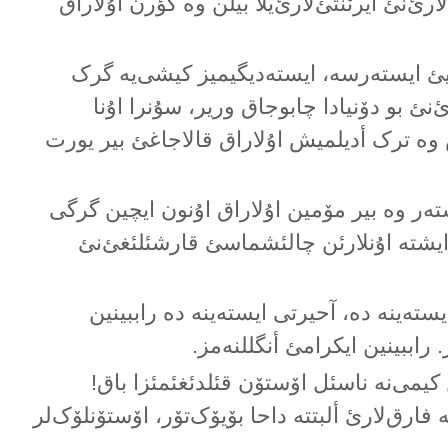
ارئ‌نئ آیرئنتئ‌لارئ‌یلا بیلن وە گؤرن اۇلاراق
یئ ایستەرسە، ایستەدیگیمیز کیشی‌یە گرک
نئ بو دۆنیادا چابوجاق وریر، سۇنرا اۇنا
وە ترک أدیلمیش اۇلاراق قالاجاغئ بیر یورت
تەر وە بیر مۆمین اۇلاراق اۇنون ایچین گرگی
یشتە اۇنلارئن چالئشماسئ قارشئلئغئ‌نئ
ایستەینە دە، آحیرتی ایستەینە دە راببینین
 راببینین ایکرامئ أنگللنەمز.
 کیمی‌نە ناسئل اۆستۆن قئلدئغئمئزا باق!
ارق‌لارئ ألبتتە داحا بۆیۆک‌تۆر، اۆستۆنلۆک‌لر