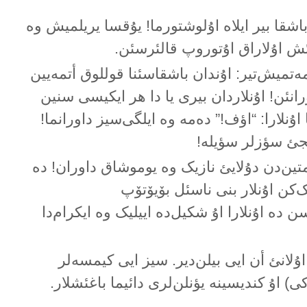
باشقا بیر ایلاە اۇلوشتورما! یۇقسا یریلمیش وە
ئش اۇلاراق اۇتوروپ قالئرسئن.
ەتمیش‌تیر: اۇندان باشقاسئنا قوللوق أتمەیین
اورانئن! اۇنلاردان بیری یا دا هر ایکیسی سنین
ا اۇنلارا: “اؤف!” دەمە وە ایلگی‌سیز داورانما!
رئجئ سؤزلر سؤیلە!
متین‌دن دۇلایئ نازیک وە یوموشاق داوران! دە
‌کن اۇنلار بنی ناسئل بۆیۆتۆپ
 دە اۇنلارا اۇ شکیل‌دە اییلیک وە ایکرام‌دا
 اۇلانئ أن ایی بیلن‌دیر. سیز ایی کیمسەلر
ی) اۇ کندیسینە یؤنلن‌لری دائیما باغئشلار.