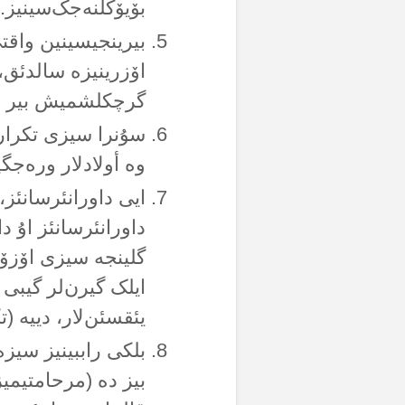
بۆیۆکلنەجک‌سینیز.”
بیرینجیسینین واق
اۆزرینیزە سالدئق، 
گرچکلشمیش بیر س
سۇنرا سیزی تکرار 
وە أولادلار ورەجگ
ایی داورانئرسانئز،
داورانئرسانئز اۇ د
گلینجە سیزی اۆزۆن
ایلک گیرن‌لر گیبی
یئقسئن‌لار، دییە (
بلکی راببینیز سیز
بیز دە (مرحامتیمیز