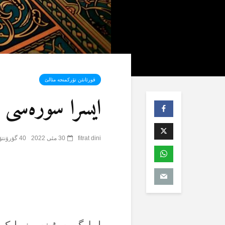
قورئانئن تۆرکمنجە مئالئ
ایسرا سورەسی (17) – 
fitrat dini
30 مئی 2022
40 گؤرۆنتۆلنمە