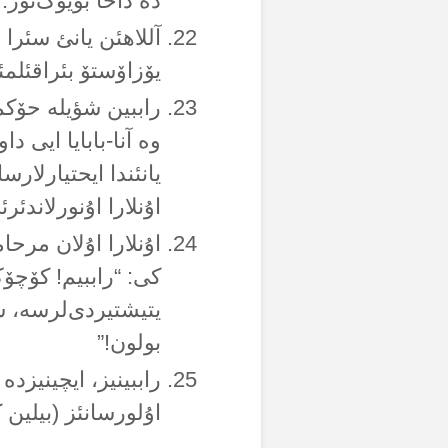
دە داحا بۆیۆک‌تۆر.
آللاهئن یانئ سئرا 
یۆزاۆستۆ بئراقئلم
راببین شؤیلە حۆکم
وە آنا-بابایا ایی د
یانئندا ایحتیارلارس
اۇنلارا اۇنورلاندئ
اۇنلارا اۇلان مرحا
کی: “راببیم! کۆچۆک
یتیشتیردی‌لرسە، سن
بولون!”
راببینیز، ایچینیزدە
اۇلورسانئز (بیلین ک