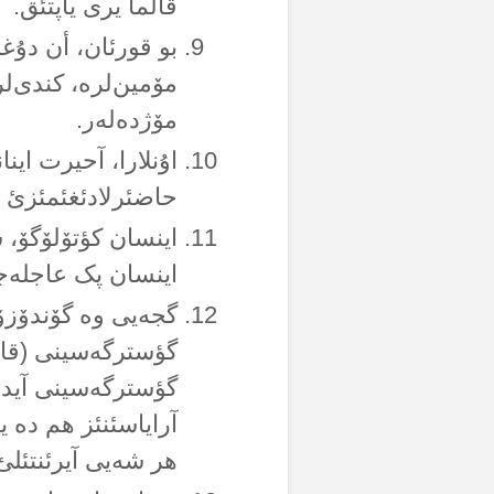
قالما یری یاپتئق.
بو قورئان، أن دۇغر
مۆمین‌لرە، کندی‌ل
مۆژدەلەر.
اۇنلارا، آحیرت اینا
حاضئرلادئغئمئزئ د
اینسان کؤتۆلۆگۆ، 
اینسان پک عاجلەجی
گجەیی وە گۆندۆزۆ 
گؤسترگەسینی (قارا
گؤسترگەسینی آیدئنل
آرایاسئنئز هم دە 
هر شەیی آیرئنتئلئ 