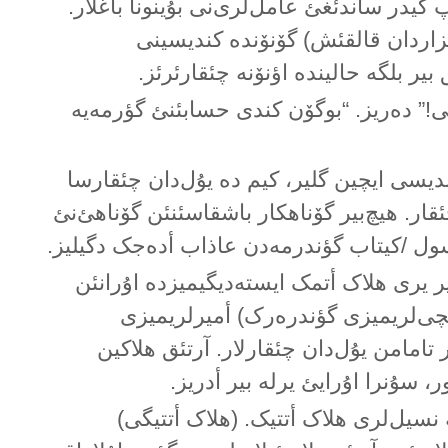
گیدر ساندئغئ عامل‌لری‌نی بۇینونا باغلار.
زاردان قالقئش) گۆنۆندە کندیسینی
بیر بلگە حالیندە اؤنۆنە چئقارئرئز.
ی!” دەریز. “بوگۆن کندی حسابئنئ گؤرمەیە
ندیسی ایچین گلیر، کیم دە یۇل‌دان چئقارسا
قار. هیچ‌بیر گۆناهکار باشقاسئنئن گۆناهئ‌نئ
رسول /کیتاب گؤندرمەدن عاذاب أدەجک دگیلیز.
یر یری هلاک أتمک ایستەدیگیمیزدە اۇرانئن
ألچی‌لریمیزی گؤندرەرک) أمیرلریمیزی
ر تامامن یۇل‌دان چئقارلار. آرتئق هلاکین
 سۇنرا اۇرایئ یرلە بیر أدریز.
 نسیل‌لری هلاک أتتیک. (هلاک أتتیگی)