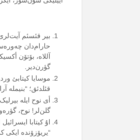
اییلیگی سۇن‌سوز، ایکرام
بیر قئسئم آیت‌لر
حارام‌دان چەورەس
آللاە، بۆتۆن أکسیک
گؤرن‌دیر.
موسایا کیتابئ وردی
قئلدئق؛ “بنیملە آرا
أی نوح ایلە بیرلیک
گلن‌لر! نوح، گؤرەوی
اۇ کیتابا ایسرائیل
“یریۆزۆندە ایکی ک