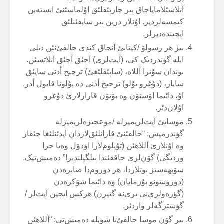
آنلاشئلامایاجاق بیر چارپئقلئق اۇلماسئنئ ایستەین
کیمسەلردیر. اۇنلار درین بیر ساپقئنلئق
ایچیندەدیرلر.
بیز هر رسولۆ /کیتابئ آنجاق کندی حالقئ‌نئن دیلی
ایلە گؤندردیک کی، (آیت‌لری) آچئق آچئق آنلاتسئن.
بوندان سۇنرا آللاە، (ساپئقلئغئ) ترجیح أدنی ساپئق
سایار، (دۇغرو یۇلو) ترجیح أدنی دە یۇلونا قابول أدر.
اۇ، دائیما اۆستۆن وە بۆتۆن قارارلارئ دۇغرو
اۇلان‌دئر.
موسایئ آیت‌لریمیزلە /موعجیزەلریمیزلە
گؤندرمیش: “حالقئنئ قارانلئق‌لاردان آیدئنلئغا چئقار
وە اۇنلارئ آللاهئن (تۇپلوم‌لارا اؤدۆل وەیا جزا
وردیگی) گۆن‌لری حاققئندا بیلگیلندیر!” دەمیش‌تیک.
شۆبهەسیز بونلاردا، هر دوروم‌دا صابرەدن
(دوروشونو بۇزمایان) وە دائیما شۆکرەدن
(گؤرەولری‌نی یری‌نە گتیرن) هرکس ایچین آیت‌لر /
گؤسترگەلر واردئر.
بیر گۆن موسا حالقئ‌نا شؤیلە دەمیش‌تی: “آللاهئن