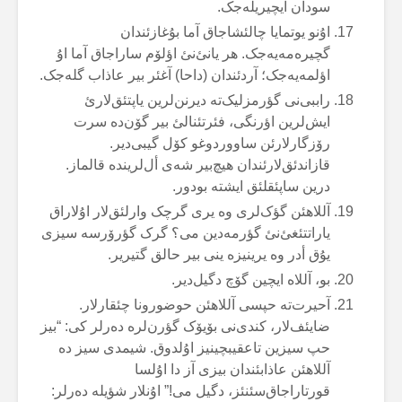
سودان ایچیریلەجک.
اۇنو یوتمایا چالئشاجاق آما بۇغازئندان
گچیرەمەیەجک. هر یانئ‌نئ اؤلۆم ساراجاق آما اۇ
اؤلمەیەجک؛ آردئندان (داحا) آغئر بیر عاذاب گلەجک.
راببی‌نی گؤرمزلیک‌تە دیرنن‌لرین یاپتئق‌لارئ
ایش‌لرین اؤرنگی، فئرتئنالئ بیر گۆن‌دە سرت
رۆزگارلارئن ساووردوغو کۆل گیبی‌دیر.
قازاندئق‌لارئندان هیچ‌بیر شەی أل‌لریندە قالماز.
درین ساپئقلئق ایشتە بودور.
آللاهئن گؤک‌لری وە یری گرچک وارلئق‌لار اۇلاراق
یاراتتئغئ‌نئ گؤرمەدین می؟ گرک گؤرۆرسە سیزی
یۇق أدر وە یرینیزە ینی بیر حالق گتیریر.
بو، آللاە ایچین گۆچ دگیل‌دیر.
آحیرت‌تە حپسی آللاهئن حوضورونا چئقارلار.
ضایئف‌لار، کندی‌نی بۆیۆک گؤرن‌لرە دەرلر کی: “بیز
حپ سیزین تاعقیبچینیز اۇلدوق. شیمدی سیز دە
آللاهئن عاذابئندان بیزی آز دا اۇلسا
قورتاراجاق‌سئنئز، دگیل می!” اۇنلار شؤیلە دەرلر: