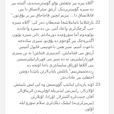
“آللاە بیزە بیر چئقئش یۇلو گؤسترسەیدی، ألبتتە بیز
دە سیزە گؤستریردیک. آرتئق سئزلانساق دا بیر،
قاتلانساق دا… بیزیم ایچین قاچاجاق بیر یر یۇق‌تور.”
یارغئلاما تاماملانئنجا شەیطان دەر کی: “آللاە سیزە
حپ گرچک‌لری واعاد أتتی. بن دە سیزە واعاددە
بولوندوم آما سؤزۆم‌دە دورمادئم. ذاتن سیزە بۇیون
أگدیرەجک بیر گۆجۆم دە یۇق‌تو. سیزی سادەجە
داعوت أتتیم، سیز همن داعوتیمی قابول أتتینیز.
آرتئق بنی قئنامایئن، کندینیزی قئنایئن! نە بن سیزی
قورتارابیلیریم، نە دە سیز بنی قورتارابیلیرسینیز.
بنی آللاها اۇرتاق سایمانئزئ داحا اؤنجە دە
رددەتمیش‌تیم.” یانلئش یاپان‌لارئن پایئ‌نا دۆشن
آجئقلئ بیر عاذاب‌تئر.
اؤتە یان‌دان اینانئپ گۆونمیش وە ایی ایش یاپمئش
اۇلان‌لار، راببی‌نین ایذنی‌یلە ایچ‌لریندن ائرماق‌لار
آقان جننت‌لرە آلئنئرلار. اۇرادا، اۇنلارئن
(بیربیرلری‌نە) اییلیک دیلک‌لری سلام سؤزۆ ایلە
اۇلور.