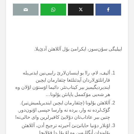
اییلیگی سۇن‌سوز، ایکرامئ بۇل آللاهئن آدئ‌یلا.
ألیف، لام، را! بو اینسان‌لارئ راببی‌نین ایذنی‌یلە
قارانلئق‌لاردان آیدئنلئغا چئقارمان ایچین
ایندیردیگیمیز بیر کیتاب‌تئر. دائیما اۆستۆن اۇلان وە
هر شەیی مۆکممل یاپانئن یۇلونا…
آللاهئن یۇلونا (چئقارمان ایچین ایندیریلمیش‌تیر).
گؤک‌لردە نە وار، یردە نە وارسا حپسی اۇنون‌دور.
چتین بیر عاذاب‌تان دۇلایئ کافیرلرین وای حالی‌نە!
اۇنلار دۆنیا حایاتئ‌نئ آحیرتە ترجیح أدن، آللاهئن
یۇلوندان أنگللـەین وە اۇ یۇل‌دا قۇلایجا