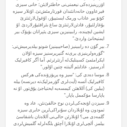
اۆزرینیزدەکی نیعمتی‌نی حاطئرلایئن؛ حانی سیزی
فیرعاوون حانەدانئندان قورتارمئش‌تئ. اۇنلار سیزە
کؤتۆ بیر عاذاب ورمک ایستییۇر، اۇغول‌لارئنئزئ
بۇغازلئیۇر، قادئن‌لارئنئزئ ساغ بئراقئیۇرلاردئ. اۇ
ایشین ایچیندە، راببینیزین سیزی یئپراتان بۆیۆک بیر
ایمتیحانئ واردئ.”
بیر گۆن دە راببینیز (صاحیبینیز) شونو بیلدیرمیش‌تی:
“گؤرەولرینیزی یری‌نە گتیریرسنیز سیزە اۇلان
ایکرامئمئ کسینلیک‌لە آرتئرئرئم. آما أگر کافیرلیک
أدرسنیز، عاذابئم ألبتتە چتین اۇلور.”
موسا دەدی کی: “سیز وە یریۆزۆندەکی هرکس
کافیرلیک أتسە (آیت‌لری گؤرمزلیک‌تە دیرنسە) بیلە
(بیلین کی) آللاهئن کیمسەیە ایحتیاجئ یۇق‌تور. اۇ نە
یاپارسا مۆکممل یاپار.”
سیزدن اؤنجەکی‌لردن نوح حالقئ‌نئن، عاد وە
ثمودون وە اۇنلاردان سۇنراکی‌لرین حابری سیزە
گلمەدی می؟ اۇنلارئن حالی‌نی آللاەتان باشقاسئ
بیلمز. ألچی‌لری اۇنلارا آچئق بلگەلرلە گلمیش‌لردی