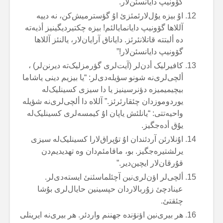
گۆونیپ دایانسئن‌لار.
اۇ بیزە یۇل‌لارئمئزئ اۇ گؤسترمیش‌کن، نە دییە
آللاها گۆونیپ دایانمایالئم! بیزە چکتیردیگینیز أذیەتە
دە ألبتتە قاتلانئرئز. دایاناق آرایان‌لار، یالنئز آللاها
گۆونیپ دایانسئن‌لار!”
کافیرلیک أدن‌لر (آیت‌لری گؤرمزلیک‌تە دیرنن‌لر) ،
ألچی‌لری‌نە شونو سؤیلەدی‌لر: “یا بیزیم دینی یاشاما
بیچیمیمیزە دؤنرسینیز یا دا سیزی کسینلیک‌لە
یوردوموزدان چئقارئرئز.” آللاە دا ألچی‌لری‌نە شؤیلە
واحیەتتی: “یانلئش یاپان اۇ کیمسەلری کسینلیک‌لە
یۇق أدەجگیز.
اۇنلارئن آردئندان اۇ تۇپراق‌لارا کسینلیک‌لە سیزی
یرلشتیرەجگیز. بو، ماقامئم‌دان وە تهدیدیم‌دن
قۇرقان‌لار ایچین‌دیر.”
ألچی‌لر اؤن‌لری‌نین آچئلماسئنئ ایستەدی‌لر.
عینادچئ زۇربالاردان حپسینین حایال‌لری بۇشا
چئقتئ.
هر بیری‌نین اؤنۆندە جهننم واردئر. هر بیری‌نە ایرینلی