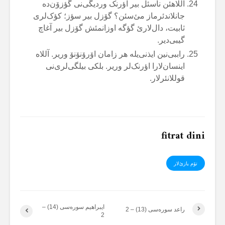
آللاهئن ناسئل بیر اؤرنک وردیگی‌نی گؤزۆن‌دە
جانلاندئرماز مئ‌سئن؟ گۆزل بیر سؤز؛ کؤک‌لری
ثابیت، دال‌لارئ گؤگە اوزانمئش گۆزل بیر آغاچ
گیبی‌دیر.
راببی‌نین ایذنی‌یلە هر زامان اۆرۆنۆنۆ وریر. آللاە
اینسان‌لارا اؤرنک‌لر وریر. بلکی بیلگی‌لری‌نی
قوللانئرلار.
fitrat dini
تۆم یازئ‌لار
ایبراهیم سورەسی (14) –
راعد سورەسی (13) – 2
2