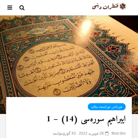
قورئانئن تۆرکمنجە مئالئ
ایبراهیم سورەسی (14) – 1
fitrat dini
28 فووریه 2022
43 گؤرۆنتۆلنمە