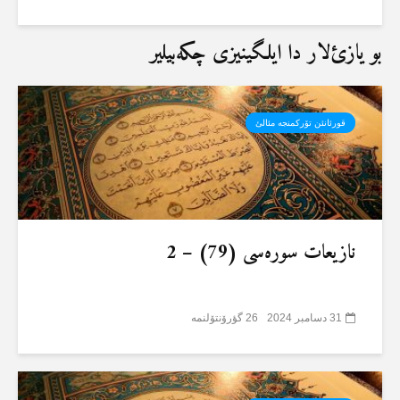
بو یازئ‌لار دا ایلگینیزی چکەبیلیر
قورئانئن تۆرکمنجە مئالئ
نازیعات سورەسی (79) – 2
31 دسامبر 2024
26 گؤرۆنتۆلنمە