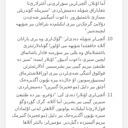
آما اۇنلار، ألچی‌لرین سؤزلری‌نی آغئزلارئ‌نا
تئقایاراق شؤیلە دەمیش‌لردی: “سیزینلە گؤندریلن
مساژئ تانئمئیۇروز. داعوت أتتیگینیز شەی‌دن
دۇلایئ گرچک‌تن بیزی ایکیلم‌دە بئراقان بیر شۆبهە
ایچیندەییز.”
ألچی‌لر شؤیلە دەدی‌لر: “گؤک‌لری وە یری یاراتان
آللاە حاققئندا شۆبهە می اۇلور! گۆناەلارئنئزئ
باغئشلاماق وە بللی بیر سۆرەیە قادار یاشاتماق
ایچین سیزی داعوت أدییۇر.” اۇنلار ایسە: “سیز دە
طئبقئ بیزیم گیبی بیر بشرسینیز. آتالارئمئزئن
قوللوق أتتیگی شەی‌لردن بیزی اوزاقلاشتئرماق
ایستییۇرسونوز، اۇ حال‌دە بیزە بۇیون أگدیرەجک
آچئق بیر دلیل (موعجیزە) گتیرین!” دەمیش‌لردی.
ألچی‌لری اۇنلارا دەدی کی: “دۇغرو، بیز دە طئبقئ
سیزین گیبی بیر بشریز. آما آللاە، گرک گؤردۆگۆ
قول‌لارئ‌نا اییلیک‌تە بولونور. آللاهئن ایذنی اۇلمادان
سیزە بۇیون أگدیرەجک بیر دلیل (موعجیزە) گتیرمک
بیزیم ألیمیزدە دگیل‌دیر. مۆمین‌لر، یالنئز آللاها