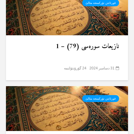
قورئانئن تۆرکمنجە مئالئ
نازیعات سورەسی (79) – 1
31 دسامبر 2024
24 گؤرۆنتۆلنمە
قورئانئن تۆرکمنجە مئالئ