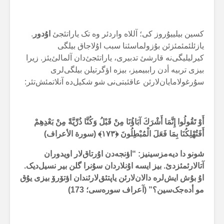
کسین بیلییۇروز کی؛ آللاە واردئر وە تک یاراتئجئ
اۇدور
.
یازئلئمئمئزئن بۇزولماسئنا سبب اۇلاجاق بیلگی
کیرلیلیگی‌نە قارشئ تدبیری، یاراتئجئ‌دان آلمالئ‌یئز. زیرا
بیزی تربیە أدن راببیمیز، بیزە اؤگرتیلن بیلگی‌لری
سۇرغولامایان‌لارئن عاقئبتی‌نی شو شکیل‌دە آنلاتمئش‌تئر:
أَوْ تَقُولُوا إِنَّمَا أَشْرَكَ آبَاؤُنَا مِنْ قَبْلُ وَكُنَّا ذُرِّيَّةً مِنْ بَعْدِهِمْ
أَفَتُهْلِكُنَا بِمَا فَعَلَ الْمُبْطِلُونَ ﴿۱۷۳﴾ (سورة الأعراف)
شونو دا دیەمزسینیز: “اؤنجەدن اۇرتاق‌لار اویدوران
آتالارئمئزدئ. بیز ایسە اۇنلاردان سۇنرا گلن بیر نسیل‌دیک.
اۇ بۇش ایش‌لرە دالان‌لارئن یاپتئق‌لارئندان اؤتۆرۆ بیزی یۇق
مو أدەجک‌سین؟” (آعراف سورەسی؛ 173)