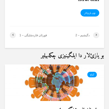
تۆم یازئ‌لار
دگیشیم – 2
قورئان قاردشلیگی – 1
بو یازئ‌لار دا ایلگینیزی چکەبیلیر
آماچ