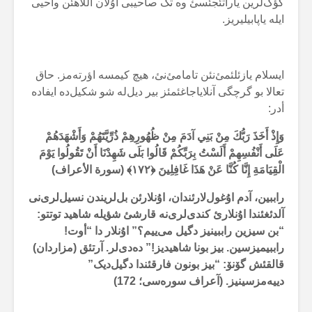
گؤک‌لرین یاراتئجئسئ وە تک صاحیبی اۇلان آللاهئن واحیی
ایلە یاپابیلیریز.
ایسلام یازئلئمئ‌نئن تامامئ‌نئ، هیچ کیمسە اؤرتەمز. حاق
تعالا بو گرچگی آنلایاجاغئمئز بیر دیل‌لە شو شکیل‌دە ایفادە
أدر:
وَإِذْ أَخَذَ رَبُّكَ مِنْ بَنِي آدَمَ مِنْ ظُهُورِهِمْ ذُرِّيَّتَهُمْ وَأَشْهَدَهُمْ
عَلَى أَنْفُسِهِمْ أَلَسْتُ بِرَبِّكُمْ قَالُوا بَلَى شَهِدْنَا أَنْ تَقُولُوا يَوْمَ
الْقِيَامَةِ إِنَّا كُنَّا عَنْ هَذَا غَافِلِينَ ﴿۱۷۲﴾ (سورة الأعراف)
راببین، آدم اۇغول‌لارئندان، اۇنلارئن بل‌لریندن نسیل‌لری‌نی
آلدئغئندا اۇنلارئ کندی‌لری‌نە قارشئ شؤیلە شاهید توتتو:
“بن سیزین راببینیز دگیل می‌ییم؟” اۇنلار دا “أوت!
راببیمیزسین. بیز بونا شاهیدیز!” دەدی‌لر. آرتئق (مزاردان)
قالقئش گۆنۆ: “بیز بونون فارقئندا دگیل‌دیک”
دییەمزسینیز. (آعراف سورەسی؛ 172)