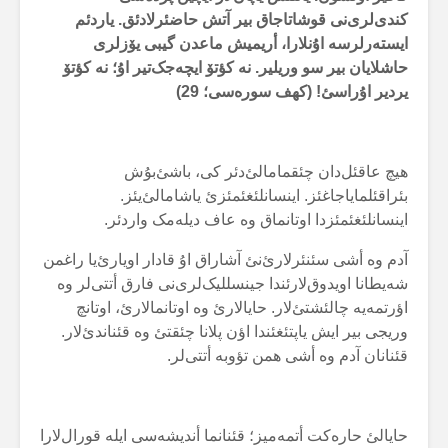
کندی‌لری‌نی قوشاتاجاق بیر آتش حاضئرلادئق. یاردئم
ایستەرلرسە اۇنلارا، أریمیش ماعدن گیبی یۆزلری
حاشلایان بیر سو وریلیر. نە کؤتۆ ایچەجک‌تیر اۇ؛ نە کؤتۆ
یردیر اۇراسئ! (کهف سورەسی؛ 29)
هیچ عاقئل‌دان چئقمامالئ‌دئر کی، باشئ‌بۇش
بئراقئلمایاجاغئز. اینسانلئغئمئزئ یاشامالئ‌یئز.
اینسانلئغئمئزدا اوتانماق وە عاف دیلەمک واردئر.
آدم وە أشی سئنئرلارئ‌نئ آشاراق اۇ قادار اویارئ‌یا راغمن
شەیطانا اویدوق‌لارئندا جینسللیک‌لری‌نی فارق أتتی‌لر وە
اؤرتمەیە چالئشتئ‌لار. حایالارئ وە اوتانمالارئ، اوتانچ
وریجی بیر ایش یاپتئغئندا اؤن پلانا چئقتئ وە قئناندئ‌لار.
قئنانان آدم وە أشی همن تؤوبە أتتی‌لر.
حایالئ حارەکت أتمەمیز؛ قئنانما أندیشەسی ایلە قورال‌لارا