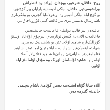
روح: عاقئل، شوعور، ویجدان، ایرادە وە فئطراتئن
بیرلشیمی‌دیر.
عاقئل، بیلگی أدینمەیە یارایان بیر گۆچ‌تۆر.
بو گۆچ ایلە بیلگی أدینیر وە اویغولامایا گچریز. بو بیلگی‌لری
یاشارساق بدنیمیز بیزی بیر قالعە گیبی قوُرویاجاق‌تئر.
عاقلەدن بیر قالب دواملئ فاعالیەت حالیندەدیر.
فاعالیەت آلانئ‌نئ گنیش توتارساق، بیرچۇق اۇلاغان‌اۆستۆ
گۆزللیک‌لرە شاهید اۇلاجاغئز. بو شاهیدلیک دە بیزی
شهادتە ایتەجک‌تیر. شهادت، حایاتئمئزئ ایمانئمئزا شاهید
قئلمامئزدئر. حایاتئ‌نئ ایمانئ‌نا شاهید قئلان‌لار آصلا
اؤلمزلر.
شاهید اۇلمامئز، اؤرنک وە مۇدل اۇلمامئز ایلە
اۇلور.
آللاە سانا گۆناە ایشلەمە دەمز. گۆناهئ یاشام بیچیمی
حالی‌نە گتیرمە دەر.