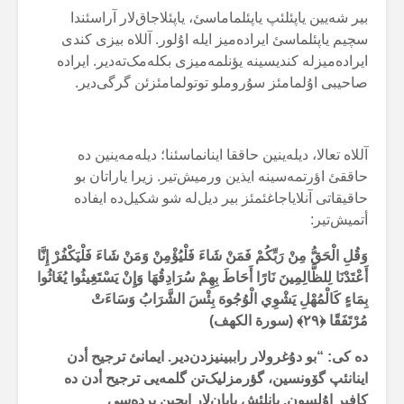
بیر شەیین یاپئلئپ یاپئلماماسئ، یاپئلاجاق‌لار آراسئندا
سچیم یاپئلماسئ ایرادەمیز ایلە اۇلور. آللاە بیزی کندی
ایرادەمیزلە کندیسینە یؤنلمەمیزی بکلەمک‌تەدیر. ایرادە
صاحیبی اۇلمامئز سۇروملو توتولمامئزئن گرگی‌دیر.
آللاە تعالا، دیلەینین حاققا اینانماسئنا؛ دیلەمەینین دە
حاققئ اؤرتمەسینە ایذین ورمیش‌تیر. زیرا یاراتان بو
حاقیقاتی آنلایاجاغئمئز بیر دیل‌لە شو شکیل‌دە ایفادە
أتمیش‌تیر:
وَقُلِ الْحَقُّ مِنْ رَبِّكُمْ فَمَنْ شَاءَ فَلْيُؤْمِنْ وَمَنْ شَاءَ فَلْيَكْفُرْ إِنَّا
أَعْتَدْنَا لِلظَّالِمِينَ نَارًا أَحَاطَ بِهِمْ سُرَادِقُهَا وَإِنْ يَسْتَغِيثُوا يُغَاثُوا
بِمَاءٍ كَالْمُهْلِ يَشْوِي الْوُجُوهَ بِئْسَ الشَّرَابُ وَسَاءَتْ
مُرْتَفَقًا ﴿۲۹﴾ (سورة الکهف)
دە کی: “بو دۇغرولار راببینیزدن‌دیر. ایمانئ ترجیح أدن
اینانئپ گۆونسین، گؤرمزلیک‌تن گلمەیی ترجیح أدن دە
کافیر اۇلسون. یانلئش یاپان‌لار ایچین پردەسی