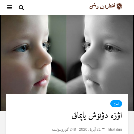
آماچ
اؤزە دؤنۆش یاپماق
fitrat dini
21 آپریل 2020
248 گؤرۆنتۆلنمە