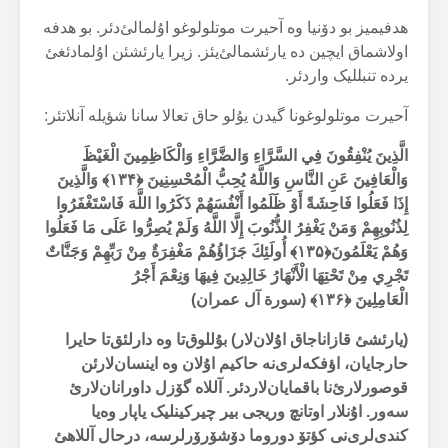
هدفیمیز بو دۆنیا وە آحیرت موتلولوغو اۇلمالئ‌دئر. بو هدفە
اولاشماق ایچین دە یارئشمالئ‌یئز. زیرا یارئشئن اۇلمادئغئ
یردە تنبللیک واردئر.
آحیرت موتلولوغونا گیدن یۇلو حاق تعالا سانا شؤیلە آنلاتئر:
الَّذِينَ يُنْفِقُونَ فِي السَّرَّاءِ وَالضَّرَّاءِ وَالْكَاظِمِينَ الْغَيْظَ
وَالْعَافِينَ عَنِ النَّاسِ وَاللَّهُ يُحِبُّ الْمُحْسِنِينَ ﴿۱۳۴﴾ وَالَّذِينَ
إِذَا فَعَلُوا فَاحِشَةً أَوْ ظَلَمُوا أَنْفُسَهُمْ ذَكَرُوا اللَّهَ فَاسْتَغْفَرُوا
لِذُنُوبِهِمْ وَمَنْ يَغْفِرُ الذُّنُوبَ إِلَّا اللَّهُ وَلَمْ يُصِرُّوا عَلَى مَا فَعَلُوا
وَهُمْ يَعْلَمُونَ﴿۱۳۵﴾ أُولَئِكَ جَزَاؤُهُمْ مَغْفِرَةٌ مِنْ رَبِّهِمْ وَجَنَّاتٌ
تَجْرِي مِنْ تَحْتِهَا الْأَنْهَارُ خَالِدِينَ فِيهَا وَنِعْمَ أَجْرُ
الْعَامِلِينَ ﴿۱۳۶﴾ (سورة آل عمران)
(یارئشئ قازاناجاق اۇلان‌لار) بۇللوق‌تا وە دارلئق‌تا حایرا
حارجایان، اؤفکەلری‌نە حاکیم اۇلان وە اینسان‌لارئن
قوصورلارئ‌نا باقمایان‌لاردئر. آللاە گۆزل داورانان‌لارئ
سەور. اۇنلار اوتانچ وریجی بیر چیرکینلیک یاپار وەیا
کندی‌لری‌نی کؤتۆ دوروما دۆشۆرۆرلرسە، درحال آللاهئ