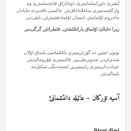
آیقئرئ داورانمامامئزئ، اوتاناراق قاچئنمامئزئ وە
وازگچمەمیزی ساغلایاجاق‌تئر. عاکسی تاقدیردە حایادان
ماحروم اۇلمامئز، اینسان اۇلمادئغئمئزئن دلیلی‌دیر.
زیرا حایالئ اۇلماق یاراتئلئشئن، فئطراتئن گرگی‌دیر.
بونون ایچین دە گؤزلریمیزی باقئلماسئ یاساق اۇلان
شەی‌لردن چەویرملی‌ییز. قالبیمیزی قۇرومالئ‌یئز.
عیبادت‌لریمیزی راببیمیزین ایستەدیگی شکیل‌دە
یاپمالئ‌یئز.
آسیە تۆرکان – عائیلە دانئشمانئ
fitrat dini