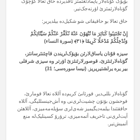
بۆیۆک گۆناەلار یاپمادئغئمئز تاقدیردە حاق تعالا کۆچۆک
گۆناەلارئمئزئ اؤرتەجک‌تیر.
حاق تعالا بو حاقیقاتی شو شکیل‌دە بیلدیریر:
إِنْ تَجْتَنِبُوا كَبَائِرَ مَا تُنْهَوْنَ عَنْهُ نُكَفِّرْ عَنْكُمْ سَيِّئَاتِكُمْ
وَنُدْخِلْكُمْ مُدْخَلًا كَرِيمًا ﴿۳۱﴾ (سورة النساء)
سیزە قۇنان یاساق‌لارئن بۆیۆک‌لریندن قاچئنئرسانئز،
گۆناەلارئنئزئ، قوصورلارئنئزئ اؤرتر وە سیزی شرفلی
بیر یرە یرلشتیریریز. (نیسا سورەسی؛ 31)
گۆناەلار بللی‌دیر. قورئانئ کریم‌دە آللاە تعالا قومارئ،
فوحشون بۆتۆن چشیت‌لری‌نی وە أش‌جینسللیگی، آللاە
حاققئندا بیلمەدیگیمیز شەی‌لری سؤیلەمەمیزی، آللاهئن
آیت‌لری‌نی تاحریف أتمەمیزی، ترؤرۆ کسینلیک‌لە منع
أتمیش‌تیر.