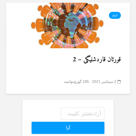
آماچ
قورئان قاردشلیگی – 2
2 سپتامبر 2021
195 گؤرۆنتۆلنمە
آرا