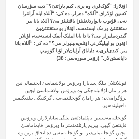
اۇنلارا: “گؤک‌لری وە یری، کیم یاراتتئ؟” دییە سۇرسان
کسین اۇلاراق “آللاە” دەرلر. دە کی: “آللاە ایلە آرانئزا
نەیی قۇیوپ یالواردئغئنئزا باقتئنئز مئ؟ آللاە بانا بیر
سئقئنتئ ورمک ایستەسە، اۇنلار بو سئقئنتئ‌یئ
گیدرەبیلیرلر می؟ یا دا بانا اییلیک أتمک ایستەسە، اۇنلار
اۇنون بو اییلیگی‌نی اؤنلەیەبیلیرلر می؟” دە کی: “آللاە بانا
یتر. کندی‌لری‌نە دایاناق آرایان‌لار اۇنا گۆونیپ
دایانسئن‌لار.” (زۆمر سورەسی؛ 38)
قوللانئلان بیلگی‌سایارا ویرۆس بولاشماسئ ایحتیمالی‌نین
هر زامان اۇلابیلەجگی وە ویرۆس بولاشماسئ ایچین
پرۇگرامئ‌نئ هر زامان گۆنجللنمەسی گرکتیگی بیلدیگیمیز
داحیلیندەدیر.
گۆنجللەمەسینین یاپئلمادئغئ بیلگی‌سایارلارئن ویرۆس
قاپتئغئ گیبی، بیزیم یازئلئمئمئز دا ویرۆس قاپماماسئ
ایچین گۆنجللنملی‌دیر. بو گۆنجللەمەیی دە آنجاق یرین وە