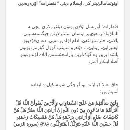
اونوتمامالئ‌یئز کی، ایسلام دینی “فئطرات” اۆزەرەدیر.
فئطرات؛ أورنسل اۇلان بۆتۆن دۇغرولارئ ایچی‌نە
آلماق‌تادئر. هیچ‌بیر اینسان سئنئرلارئن چیگننمەسینی،
یالانئ، حئرسئزلئغئ، آدام اؤلدۆرمەیی، دەدی‌قۇدویو،
ایفتیرایئ، زینایئ… دۇغرو سایئپ گۆزل گؤرمز. بونون
یانئندا یرین وە گؤک‌لرین یاراتئجئسئنئن آللاە اۇلدوغونو
آصلا اینکار أتمز.
حاق تعالا کیتابئندا بو گرچگی شو شکیل‌دە ایفادە
أتمیش‌تیر:
وَلَئِنْ سَأَلْتَهُمْ مَنْ خَلَقَ السَّمَاوَاتِ وَالْأَرْضَ لَيَقُولُنَّ اللَّهُ قُلْ
أَفَرَأَيْتُمْ مَا تَدْعُونَ مِنْ دُونِ اللَّهِ إِنْ أَرَادَنِيَ اللَّهُ بِضُرٍّ هَلْ هُنَّ
كَاشِفَاتُ ضُرِّهِ أَوْ أَرَادَنِي بِرَحْمَةٍ هَلْ هُنَّ مُمْسِكَاتُ رَحْمَتِهِ
قُلْ حَسْبِيَ اللَّهُ عَلَيْهِ يَتَوَكَّلُ الْمُتَوَكِّلُونَ ﴿
۳۸
﴾ (سورة الزمر)