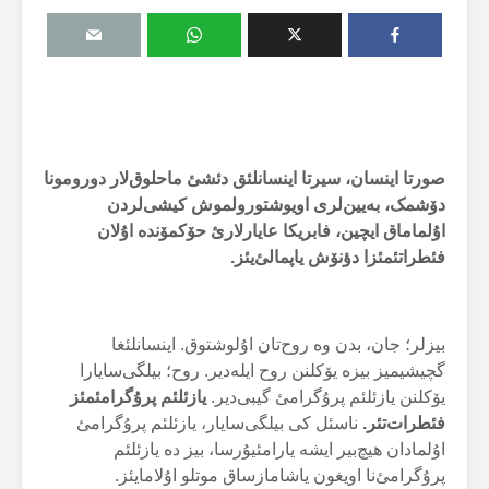
صورتا اینسان، سیرتا اینسانلئق دئشئ ماحلوق‌لار دورومونا
دۆشمک، بەیین‌لری اویوشتورولموش کیشی‌لردن
اۇلماماق ایچین
،
فابریکا عایارلارئ حۆکمۆندە اۇلان
فئطراتئمئزا دؤنۆش یاپمالئ‌یئز.
بیزلر؛ جان، بدن وە روح‌تان اۇلوشتوق. اینسانلئغا
گچیشیمیز بیزە یۆکلنن روح ایلەدیر. روح؛ بیلگی‌سایارا
یۆکلنن یازئلئم پرۇگرامئ گیبی‌دیر.
یازئلئم پرۇگرامئمئز
فئطرات‌تئر.
ناسئل کی بیلگی‌سایار، یازئلئم پرۇگرامئ
اۇلمادان هیچ‌بیر ایشە یارامئیۇرسا، بیز دە یازئلئم
پرۇگرامئ‌نا اویغون یاشامازساق موتلو اۇلامایئز.