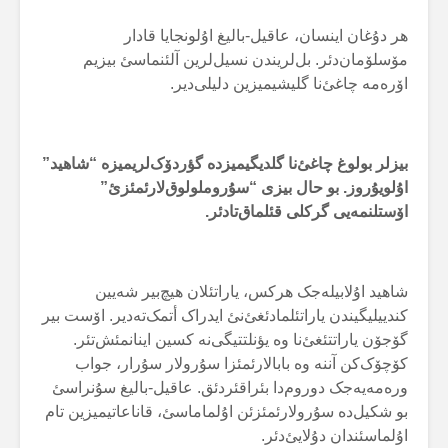
هر دۇغان اینسان، عاقیل-بالیغ اۇلونجایا قادار
مۆسلۆمان‌دئر. بل‌لریندن نسیل‌لرین آلئنماسئ بیزیم
اۆرەمە چاغئ‌نا گلیشیمیزین دلیلی‌دیر.
بیزلر بولوغ چاغئ‌نا گلدیگیمیزدە گؤردۆک‌لریمیزە “شاهید”
اۇلویۇروز. بو حال بیزی “سۇروملولوق‌لارئمئزئ”
اۆستلنمەیی گرکلی قئلماق‌تادئر.
شاهید اۇلابیلەجک هرکس، یاراتئلان هیچ‌بیر شەیین
کندییلیگیندن یاراتئلمادئغئ‌نئ ایدراک ‌أتمک‌تەدیر. اۆست بیر
گۆجۆن یاراتتئغئ‌نا وە یؤنلتتیگی‌نە کسین اینانمئش‌تئر.
کۆچۆک‌کن آننە وە بابالارئمئزا سۇرولار سۇرار، جواب
ورەمەیەجک دوروم‌دا بئراقئردئق. عاقیل-بالیغ سۇنراسئ
بو شکیل‌دە سۇرولارئمئزئن اۇلماماسئ، قاناعاتیمیزین تام
اۇلماسئندان دۇلایئ‌دئر.