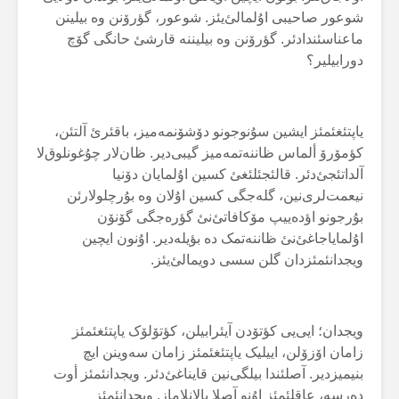
شوعور صاحیبی اۇلمالئ‌یئز. شوعور، گؤرۆنن وە بیلینن
ماعناسئندادئر. گؤرۆنن وە بیلیننە قارشئ حانگی گۆچ
دورابیلیر؟
یاپتئغئمئز ایشین سۇنوجونو دۆشۆنمەمیز، باقئرئ آلتئن،
کؤمۆرۆ ألماس ظاننەتمەمیز گیبی‌دیر. ظان‌لار چۇغونلوق‌لا
آلداتئجئ‌دئر. قالئجئلئغئ کسین اۇلمایان دۆنیا
نیعمت‌لری‌نین، گلەجگی کسین اۇلان وە بۇرچلولارئن
بۇرجونو اؤدەییپ مۆکافاتئ‌نئ گؤرەجگی گۆنۆن
اۇلمایاجاغئ‌نئ ظاننەتمک دە بؤیلەدیر. اۇنون ایچین
ویجدانئمئزدان گلن سسی دویمالئ‌یئز.
ویجدان؛ ایی‌یی کؤتۆدن آیئرابیلن، کؤتۆلۆک یاپتئغئمئز
زامان اۆزۆلن، اییلیک یاپتئغئمئز زامان سەوینن ایچ
بنیمیزدیر. آصلئندا بیلگی‌نین قایناغئ‌دئر. ویجدانئمئز أوت
دەرسە، عاقلئمئز اوُنو آصلا یالانلاماز. ویجدانئمئز