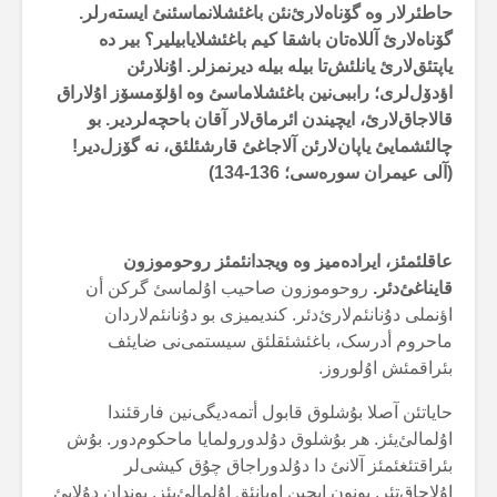
حاطئرلار وە گۆناەلارئ‌نئن باغئشلانماسئنئ ایستەرلر.
گۆناەلارئ آللاەتان باشقا کیم باغئشلایابیلیر؟ بیر دە
یاپتئق‌لارئ یانلئش‌تا بیلە بیلە دیرنمزلر. اۇنلارئن
اؤدۆل‌لری؛ راببی‌نین باغئشلاماسئ وە اؤلۆمسۆز اۇلاراق
قالاجاق‌لارئ، ایچیندن ائرماق‌لار آقان باحچەلردیر. بو
چالئشمایئ یاپان‌لارئن آلاجاغئ قارشئلئق، نە گۆزل‌دیر!
(آلی عیمران سورەسی؛ 136-134)
عاقلئمئز، ایرادەمیز وە ویجدانئمئز روحوموزون
قایناغئ‌دئر.
روحوموزون صاحیب اۇلماسئ گرکن أن
اؤنملی دۇنانئم‌لارئ‌دئر. کندیمیزی بو دۇنانئم‌لاردان
ماحروم أدرسک، باغئشئقلئق سیستمی‌نی ضایئف
بئراقمئش اوُلوروز.
حایاتئن آصلا بۇشلوق قابول أتمەدیگی‌نین فارقئندا
اۇلمالئ‌یئز. هر بۇشلوق دۇلدورولمایا ماحکوم‌دور. بۇش
بئراقتئغئمئز آلانئ دا دۇلدوراجاق چۇق کیشی‌لر
اۇلاجاق‌تئر. بونون ایچین اویانئق اۇلمالئ‌یئز. بوندان دۇلایئ