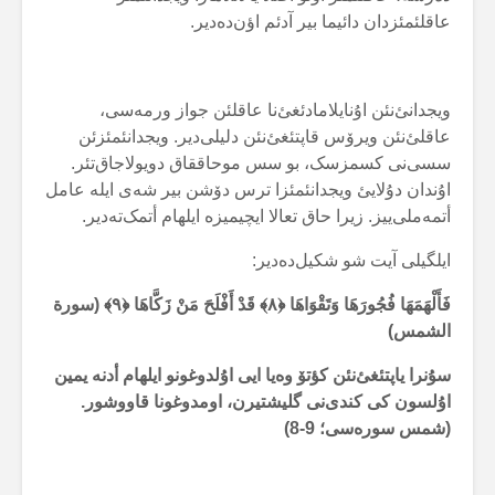
عاقلئمئزدان دائیما بیر آدئم اؤن‌دەدیر.
ویجدانئ‌نئن اۇنایلامادئغئ‌نا عاقلئن جواز ورمەسی،
عاقلئ‌نئن ویرۆس قاپتئغئ‌نئن دلیلی‌دیر. ویجدانئمئزئن
سسی‌نی کسمزسک، بو سس موحاققاق دویولاجاق‌تئر.
اۇندان دۇلایئ ویجدانئمئزا ترس دۆشن بیر شەی ایلە عامل
أتمەملی‌ییز. زیرا حاق تعالا ایچیمیزە ایلهام أتمک‌تەدیر.
ایلگیلی آیت شو شکیل‌دەدیر:
فَأَلْهَمَهَا فُجُورَهَا وَتَقْوَاهَا ﴿۸﴾ قَدْ أَفْلَحَ مَنْ زَكَّاهَا ﴿۹﴾ (سورة
الشمس)
سۇنرا یاپتئغئ‌نئن کؤتۆ وەیا ایی اۇلدوغونو ایلهام أدنە یمین
اۇلسون کی کندی‌نی گلیشتیرن، اومدوغونا قاووشور.
(شمس سورەسی؛ 9-8)