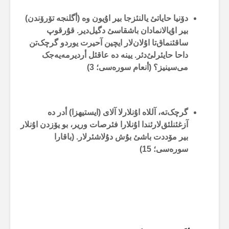
دۆنیا حایاتئ یالنئزجا بیر اۇیون وە (أگلنجە تۆرۆندن)
بیر اۇیالانمادان باشقاسئ دگیل‌دیر. قۇرقوپ
ساقئنماق‌تا اۇلان‌لار ایچین آحیرت یوردو گرچک‌تن
داحا حایئرلئ‌دئر. یینە دە عاقئل أردیرمەیەجک
می‌سینیز؟ (أنعام سورەسی؛ 3)
گرچک‌تە، آللاە اۇنلارلا آلای (ایستیهزا) أدر دە
آزغئنلئق‌لارئندا اۇنلارا فئرصات وریر، بو یۆزدن اۇنلار
بیر مۆددت باشئ بۇش دۇلاشئرلار. (باقارا
سورەسی؛ 15)