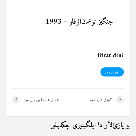
جنگیز نوعمان‌اۇغلو – 1993
fitrat dini
تۆم یازئ‌لار
گۆزل قاردشیم
باققال عامجا بیر دین ور!
بو یازئ‌لار دا ایلگینیزی چکەبیلیر