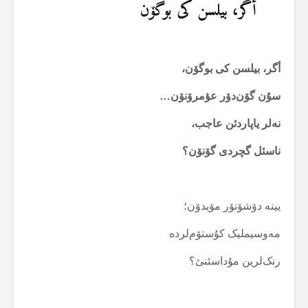
أگر، بیلسن کی بوگۆن
أگر، بیلسن کی بوگۆن،
سۇن گۆن‌دۆر عؤمرۆنۆن…
نەلر یاپاردئن عاجب،
ناسئل گچردی گۆنۆن؟
یینە دۆشۆنۆر مۆیدۆن؛
مەوسیملیک کۇستۆم‌لردە
رنک‌لرین مۇداسئنئ؟