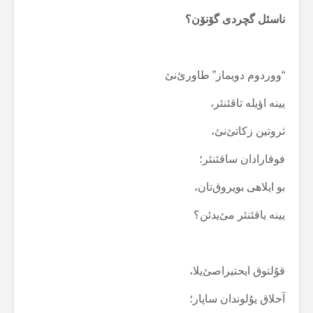
ناسئل گچردی گۆنۆن؟
“ووردوم دویماز” طاورئ‌نئ
یینە اؤیلە تاقئنئر،
ثروتین زکاتئ‌نئ،
فوقارادان ساقئنئر؛
بو ایلاهی بویروق‌تان،
یینە یاقئنئر مئ‌یدئن؟
قۇلتوق ایحتیراصئ‌یلا،
آحلاق یۇلوندان ساپار؛