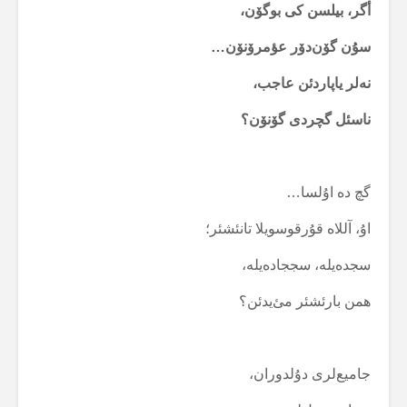
أگر، بیلسن کی بوگۆن،
سۇن گۆن‌دۆر عؤمرۆنۆن…
نەلر یاپاردئن عاجب،
ناسئل گچردی گۆنۆن؟
گچ دە اۇلسا…
اۇ، آللاە قۇرقوسویلا تانئشئر؛
سجدەیلە، سججادەیلە،
همن بارئشئر مئ‌یدئن؟
جامیع‌لری دۇلدوران،