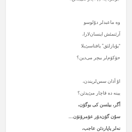
وە ماعبدلر دۇلوسو
آرئنمئش اینسان‌لارا،
“یۇبازلئق” یافتاسئ‌یلا
حۆکۆم‌لر بیچر می‌دین؟
اۇ أذان سس‌لریندن،
یینە دە قاچار مئ‌یدئن؟
أگر، بیلسن کی بوگۆن،
سۇن گۆن‌دۆر عؤمرۆنۆن…
نەلر یاپاردئن عاجب،