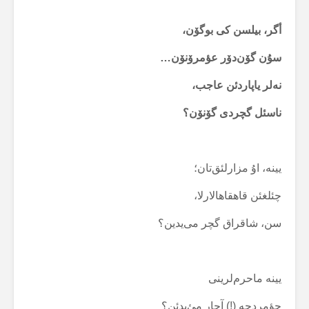
أگر، بیلسن کی بوگۆن،
سۇن گۆن‌دۆر عؤمرۆنۆن…
نەلر یاپاردئن عاجب،
ناسئل گچردی گۆنۆن؟
یینە، اۇ مزارلئق‌تان؛
چئلغئن قاهقاهالارلا،
سن، شاقراق گچر می‌یدین؟
یینە ماحرم‌لرینی
جؤمردچە (!) آچار مئ‌یدئن؟