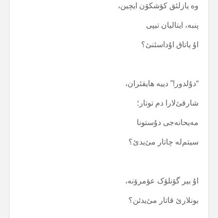
وە یازلئق کؤشکۆن ایچین،
پنبە، ایتالیان تیپی
اۇ یاتاق اۇداسئنئ؟
“دۇلدور!” دییە هایقئران،
شارقئ‌لارا دم توتار؛
مەیحانەجی دۇستونا
سیتم‌لە چاتار مئ‌یدئ؟
اۇ بیر گۆنلۆک عؤمرۆنە،
بونلارئ قاتار مئ‌یدئن؟