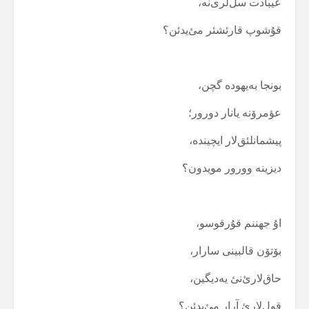
عیبادت سل‌لری‌نە،
قۇشوپ قارئشئر مئ‌یدئن؟
بونجا بەیهودە گچن،
عؤمرۆنە یانار دورور؛
پیشمانلئق‌لار ایچیندە،
دیزینە وورور مویدون؟
اۇ جهننم قۇرقوسو،
بۆتۆن قالبینی سارار،
حاق‌لارئ‌نئ یەدیگین،
قول‌لارئ آرار مئ‌یدئن؟