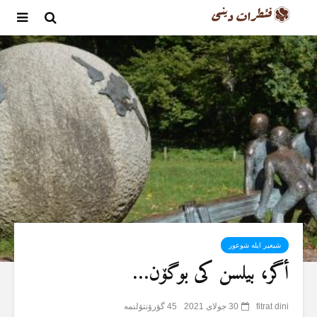
شیعیر ایلە شوعور
أگر، بیلسن کی بوگۆن…
fitrat dini
30 جولای 2021
45 گؤرۆنتۆلنمە