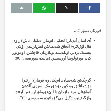
قورئان دییۇر کی:
أی ایمان أدن‌لر! ایچکی، قومار، دیکیلی تاش‌لار وە
فال اۇق‌لارئ آنجاق شەیطانئن ایش‌لریندن اۇلان
پیسلیک‌لردیر. اؤیلەیسە بونلاردان قاچئنئن. اومولور
کی، قورتولوشا أررسینیز. (مائیدە سورەسی؛ 90)
گرچک‌تن شەیطان، ایچکی وە قومارلا آرانئزا
دۆشمانلئق وە کین دۆشۆرمک، سیزی آللاهئ
آنماق‌تان وە نامازدان دا آلئ‌قۇیماق ایستەر. آرتئق
وازگچتینیز، دگیل می؟ (مائیدە سورەسی؛ 91)