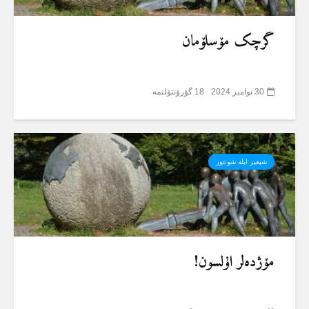
گرچک مۆسلۆمان
30 نوامبر 2024
18 گؤرۆنتۆلنمە
شیعیر ایلە شوعور
مۆژدەلر اۇلسون!