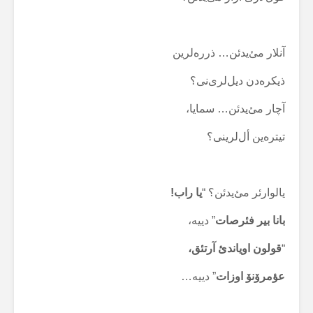
آنلار مئ‌یدئن… ذررەلرین
ذیکرەدن دیل‌لری‌نی؟
آچار مئ‌یدئن… سمایا،
تیترەین أل‌لرینی؟
یالوارئر مئ‌یدئن؟ “
یا راب!
بانا بیر فئرصات
” دییە،
“
قولون اویاندئ آرتئق،
عؤمرۆنۆ اوزات
” دییە…