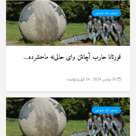
شیعیر ایلە شوعور
قورئانا حارب آچانئن وای حالی‌نە ماحشردە…
30 نوامبر 2024
24 گؤرۆنتۆلنمە
شیعیر ایلە شوعور