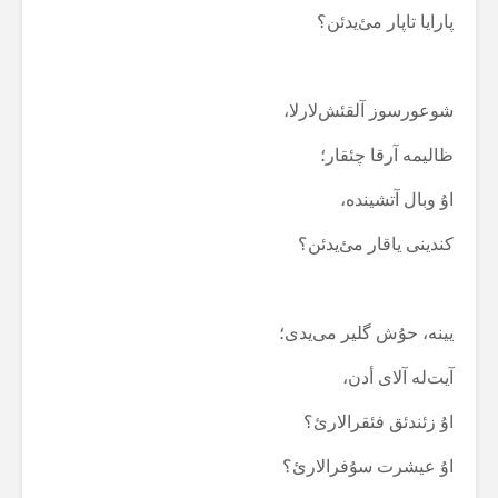
پارایا تاپار مئ‌یدئن؟
شوعورسوز آلقئش‌لارلا،
ظالیمە آرقا چئقار؛
اۇ وبال آتشیندە،
کندینی یاقار مئ‌یدئن؟
یینە، حۇش گلیر می‌یدی؛
آیت‌لە آلای أدن،
اۇ زئندئق فئقرالارئ؟
اۇ عیشرت سۇفرالارئ؟