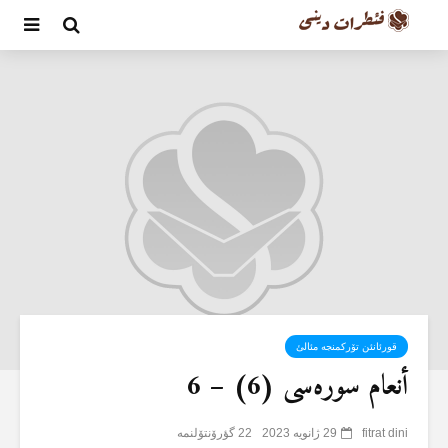
قورئانئن تۆرکمنجە مئالئ
أنعام سورەسی (6) – 6
fitrat dini
29 ژانویه 2023
22 گؤرۆنتۆلنمە