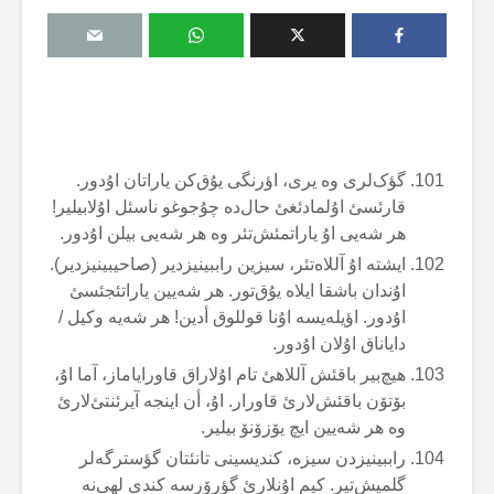
گؤک‌لری وە یری، اؤرنگی یۇق‌کن یاراتان اۇدور.
قارئسئ اۇلمادئغئ حال‌دە چۇجوغو ناسئل اۇلابیلیر!
هر شەیی اۇ یاراتمئش‌تئر وە هر شەیی بیلن اۇدور.
ایشتە اۇ آللاەتئر، سیزین راببینیزدیر (صاحیبینیزدیر).
اۇندان باشقا ایلاە یۇق‌تور. هر شەیین یاراتئجئسئ
اۇدور. اؤیلەیسە اۇنا قوللوق أدین! هر شەیە وکیل /
دایاناق اۇلان اۇدور.
هیچ‌بیر باقئش آللاهئ تام اۇلاراق قاورایاماز، آما اۇ،
بۆتۆن باقئش‌لارئ قاورار. اۇ، أن اینجە آیرئنتئ‌لارئ
وە هر شەیین ایچ یۆزۆنۆ بیلیر.
راببینیزدن سیزە، کندیسینی تانئتان گؤسترگەلر
گلمیش‌تیر. کیم اۇنلارئ گؤرۆرسە کندی لهی‌نە