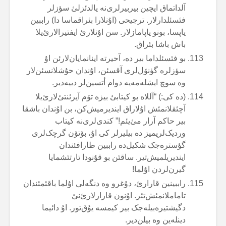
آلداتماق ایچین بیربیرلری‌نە یالدئزلئ سؤزلر
فئسئلدارلار. ترجیحی (اۇنلارا بئراقماسا دا) راببین
یاپسا، بونو یاپامازلار. سن اۇنلارئ ایفتیرالارئ‌یلا
باش باشا بئراق.
بو فئسئلداما بیر دە، آحیرتە اینانمایان‌لارئن اۇ
سؤزلرە گؤنۆل‌لری آقسئن، اۇندان حۇشلانسئن‌لار
وە سوچ ایشلەمەیە دوام أتسین‌لر دییەدیر.
(دە کی:) “آللاە بو کیتابئ بیزە تۆم آیرئنتئ‌لارئ‌یلا
آچئقلانمئش اۇلاراق ایندیرمیش‌کن، بن اۇندان باشقا
بیر حاکم آرار مئ‌یئم!” کندی‌لری‌نە کیتاب
وردیک‌لریمیز دە بیلیرلر کی اۇ، بۆتۆن گرچک‌لری
گؤسترەجک شکیل‌دە راببین طارافئندان
ایندیریلمیش‌تیر. ساقئن بو قۇنودا تارتئشمایا
گیرن‌لردن اۇلما!
راببینین قارارئ، دۇغرو وە دنگەلی اۇلما باقئمئندان
تاماملانمئش‌تئر. اۇنون قارارلارئ‌نئ
دگیشتیرەبیلەجک بیر کیمسە یۇق‌تور. اۇ دائیما
دینلەین وە بیلن‌دیر.