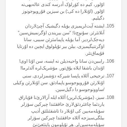
اۇلور، کیم دە کؤرلۆک أدرسە کندی عالەیهی‌نە
اۇلور. (اۇنلارا دە کی:) بن سیزین قۇرویوجونوز
دگیلیم.
ایشتە آیت‌لریمیزی بؤیلە دگیشیک آچئ‌لاردان
آنلاتئرئز. سۇنوچ‌تا؛ “سن بیریندن اؤگرنمیش‌سین”
دیەجک‌لردیر. آما بؤیلە یاپمامئزئن سببی، سانا
اؤگرتتیگیمیزی، بیلن بیر تۇپلولوق ایچین دە اۇرتایا
قۇیماق‌تئر.
راببین‌دن سانا واحیەدیلن نە ایسە، سن اۇنا اوی!
اۇندان باشقا ایلاە یۇق‌تور. مۆشریک‌لرە آلدئرما!
ترجیحی آللاە یاپسا شیرکە دۆشمزلردی. سنی
اۇنلارئن قۇرویوجوسو یاپمادئق. سن اۇنلارئن وکیلی
/ساوونوجوسو دا دگیل‌سین.
سیز، (مۆشریک‌لرین) آللاە ایلە آرالارئ‌نا قۇیاراق
یاردئما چاغئردئق‌لارئ حاققئندا چیرکین سؤزلر
سؤیلەمەیین کی اۇنلار دا تاشقئنلئق أدیپ
بیلگی‌سیزجە آللاە حاققئندا چیرکین سؤزلر
سؤیلەمەسین‌لر. هر تۇپلومون یاپتئغئ‌نئ