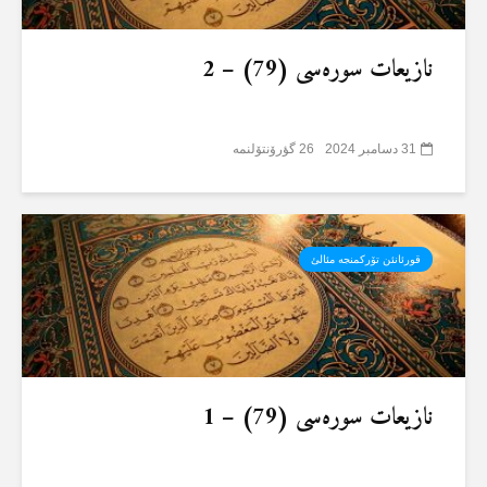
نازیعات سورەسی (79) – 2
31 دسامبر 2024
26 گؤرۆنتۆلنمە
قورئانئن تۆرکمنجە مئالئ
نازیعات سورەسی (79) – 1