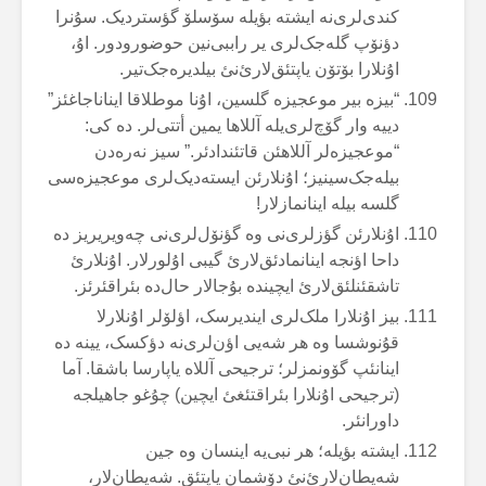
کندی‌لری‌نە ایشتە بؤیلە سۆسلۆ گؤستردیک. سۇنرا
دؤنۆپ گلەجک‌لری یر راببی‌نین حوضورودور. اۇ،
اۇنلارا بۆتۆن یاپتئق‌لارئ‌نئ بیلدیرەجک‌تیر.
“بیزە بیر موعجیزە گلسین، اۇنا موطلاقا ایناناجاغئز”
دییە وار گۆچ‌لری‌یلە آللاها یمین أتتی‌لر. دە کی:
“موعجیزەلر آللاهئن قاتئندادئر.” سیز نەرەدن
بیلەجک‌سینیز؛ اۇنلارئن ایستەدیک‌لری موعجیزەسی
گلسە بیلە اینانمازلار!
اۇنلارئن گؤزلری‌نی وە گؤنۆل‌لری‌نی چەویریریز دە
داحا اؤنجە اینانمادئق‌لارئ گیبی اۇلورلار. اۇنلارئ
تاشقئنلئق‌لارئ ایچیندە بۇجالار حال‌دە بئراقئرئز.
بیز اۇنلارا ملک‌لری ایندیرسک، اؤلۆلر اۇنلارلا
قۇنوشسا وە هر شەیی اؤن‌لری‌نە دؤکسک، یینە دە
اینانئپ گۆونمزلر؛ ترجیحی آللاە یاپارسا باشقا. آما
(ترجیحی اۇنلارا بئراقتئغئ ایچین) چۇغو جاهیلجە
داورانئر.
ایشتە بؤیلە؛ هر نبی‌یە اینسان وە جین
شەیطان‌لارئ‌نئ دۆشمان یاپتئق. شەیطان‌لار،