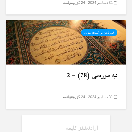
31 دسامبر 2024
24 گؤرۆنتۆلنمە
قورئانئن تۆرکمنجە مئالئ
نبە سورەسی (78) – 2
31 دسامبر 2024
24 گؤرۆنتۆلنمە