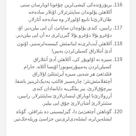
یریۆزۆندەکی کیشی‌لرین چۇغونا اویارسان سنی
آللاهئن یۇلوندان ساپتئرئرلار. اۇنلار سادەجە
ظان‌لارئ‌نا تابیع اۇلورلار وە سادەجە آتارلار.
راببین، کندی یۇلوندان ساپانئ، أن ایی بیلن‌دیر. اۇ،
دۇغرو یۇلا دۇغرو یۇلا گیرن‌لری دە أن ایی بیلن‌دیر.
آللاهئن آیت‌لری‌نە اینانمئش کیمسەلرسنیز، اۇنون
آدئ آنئلاراق کسیلن‌لردن یەیین!
سیزە نە اۇلویۇر کی، آللاهئن آدئ آنئلاراق
کسیلن‌لردن یەمییۇرسونوز! اۇیسا آللاە، حارام
قئلدئغئ هر شەیی سیزە آیرئنتئلئ اۇلاراق
آچئقلامئش‌تئر؛ چارەسیز قالئپ یەدیک‌لرینیز باشقا.
بیرچۇق‌لارئ، بیر بیلگی‌یە دایانمادان کندی
آرزولارئ‌نا اویاراق اینسان‌لارئ ساپئتئرلار. راببین،
سئنئرلارئ آشان‌لارئ چۇق ایی بیلیر.
گۆناهئن آچئغئ‌نئ دا، گیزلیسینی دە بئراقئن. گۆناە
ایشلەین‌لرە، ایشلەدی‌لری‌نین جزاسئ وریلەجک‌تیر.