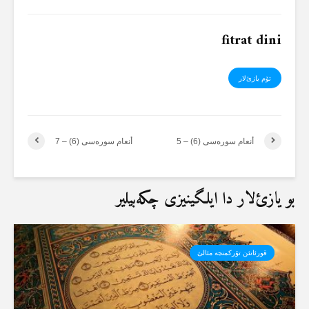
fitrat dini
تۆم یازئ‌لار
أنعام سورەسی (6) – 5
أنعام سورەسی (6) – 7
بو یازئ‌لار دا ایلگینیزی چکەبیلیر
قورئانئن تۆرکمنجە مئالئ