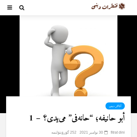
آتالار دینی
أبو حانیفە؛ “حانەفی” می‌یدی؟ – 1
fitrat dini
30 نوامبر 2021
252 گؤرۆنتۆلنمە