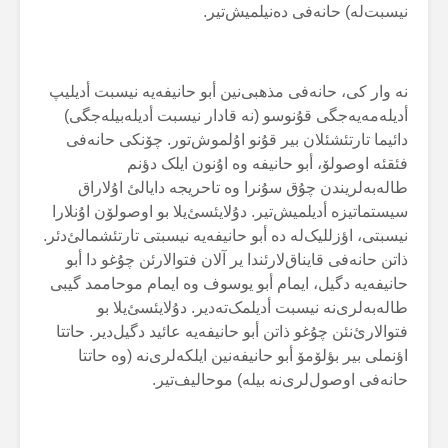
نیسبت‌لە) حانەفی دەنیلمیش‌تیر.
نە وار کی، حانەفی مذهبی‌نین أبو حانیفەیە نیسبت أدیلیپ
أدیلەمەیەجگی قۇنوسو (نە قادار نیسبت أدیلەبیلەجگی)
دائیما تارتئشئلان بیر قۇنو اۇلموش‌تور. چۆنکی حانەفی
فئقئە اوصولۆ، أبو حانیفە وە اۇنون ایلک دؤنم
طالەبەلریندن چۇق سۇنرا وە تاحریجە دایالئ اۇلاراق
سیستماتیزە أدیلمیش‌تیر. دۇلایئسئ‌یلا بو اوصولۆن اۇنلارا
نیسبتی، اؤزللیک‌لە دە أبو حانیفەیە نیسبتی تارتئشمالئ‌دئر.
ذاتن حانەفی قایناق‌لارئندا یر آلان فتوالارئن چۇغو دا أبو
حانیفەیە دگیل، ایمام أبو یوسوف وە ایمام موحاممد گیبی
طالەبەلری‌نە نیسبت أدیلمک‌تەدیر. دۇلایئسئ‌یلا بو
فتوالارئ‌نئن چۇغو ذاتن أبو حانیفەیە عائید دگیل‌دیر. حاتتا
اؤنملی بیر بؤلۆمۆ أبو حانیفەنین ایلکەلری‌نە (وە حاتتا
حانەفی اوصول‌لری‌نە بیلە) موحالیف‌تیر.