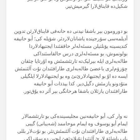
شکیل‌دە قایناق‌لارا گیرمیش‌تیر.
بو دورومون بیر باشقا نیدنی دە حانەفی قایناق‌لارئن تدوین
أدیلمەسی سۆرجیندە یاشانان‌لاردئر. شؤیلە کی؛ أبو حانیفە
کندیسینە یؤنلتیلن مسئەلەلر حاققئندا ایجتیهادلاردا
بولونموش، بو مسئەلەلری درس حالقاسئنداکی
طالەبەلری ایلە بیرلیک‌تە تارتئشمئش وە اۇرتایا چئقان
چؤزۆم‌لری باعضئ طالەبەلری طارافئندان نۇت آلئنمئش
ایسە دە اۇ بو ایجتیهادلارئ‌نئ وە بو ایجتیهادلارلا ایلگیلی
متۇدونو یازمئش دگیل‌دیر. کذا بیذذات أبو حانیفە
طارافئندان یازئلان باشقا هرحانگی بیر أثر دە یۇق‌تور.
نە وار کی، أبو حانیفەنین مجلیسیندەکی بو تارتئشمالار
ایمام أبو یوسوف وە ایمام موحاممد (شەیبانی) گیبی
طالەبەلری طارافئندان نۇت آلئنمئش‌تئر. بو نۇت‌لار بللی
باب باشلئق‌لارئ آلتئندا تۇپلاندئغئ ایچین دە سۇنراکی