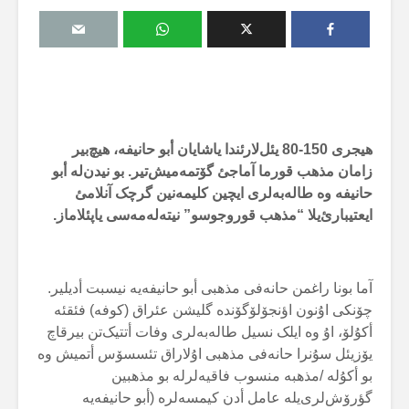
هیجری 150-80 یئل‌لارئندا یاشایان أبو حانیفە، هیچ‌بیر
زامان مذهب قورما آماجئ گۆتمەمیش‌تیر. بو نیدن‌لە أبو
حانیفە وە طالەبەلری ایچین کلیمەنین گرچک آنلامئ
ایعتیبارئ‌یلا “مذهب قوروجوسو” نیتەلەمەسی یاپئلاماز.
آما بونا راغمن حانەفی مذهبی أبو حانیفەیە نیسبت أدیلیر.
چۆنکی اۇنون اؤنجۆلۆگۆندە گلیشن عئراق (کوفە) فئقئە
أکۇلۆ، اۇ وە ایلک نسیل طالەبەلری وفات أتتیک‌تن بیرقاچ
یۆزیئل سۇنرا حانەفی مذهبی اۇلاراق تئسسۆس أتمیش وە
بو أکۇلە /مذهبە منسوب فاقیەلرلە بو مذهبین
گؤرۆش‌لری‌یلە عامل أدن کیمسەلرە (أبو حانیفەیە