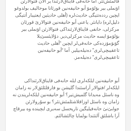
قالمئش‌تئر. آما حانەفی قایناق‌لارئندا یر آلان فتوالارئن
اؤنملی بیر بؤلۆمۆ أبو حانیفەنین قورئانا موحالیف بولدوغو
ایچین رددەتتیگی حادیث‌لرە (أهلی حادیثین ایعتیبار أتتیگی
دلیل‌لرە) دایانئر. یاعنی أبو حانیفەنین فتوالارئ قورئان
مرکزلی، حانفی قایناق‌لارئنداکی فتوالارئن اؤنملی بیر
بؤلۆمۆ ایسە حادیث مرکزلی‌دیر. دۇلایئسئ‌یلا
گۆنۆمۆزدەکی حانەفی‌لر ایچین “أهلی حادیث
تاعقیبچی‌لری” دەنیلەبیلیر. آما “أبو حانیفەنین
تاعقیبچی‌لری” دەنیلەمز.
أبو حانیفەنین ایلکەلری ایلە حانەفی قایناق‌لارئنداکی
ایلکەلر /فتوالار آراسئندا گلیشن بو فارقلئلئق‌لار نە زامان
وە ناسئل مەیدانا گلمیش‌تیر؟ أبو حانیفەنین ایلکەلریندن نە
زامان وە ناسئل اوزاقلاشئلمئش‌تئر؟ بو سۇرولارئن
جوابئ‌نئ حانەفیلیگین تاریحسل سەیری ایچیندە وە بیرقاچ
آرا باشلئق آلتئندا بولمایا چالئشالئم.