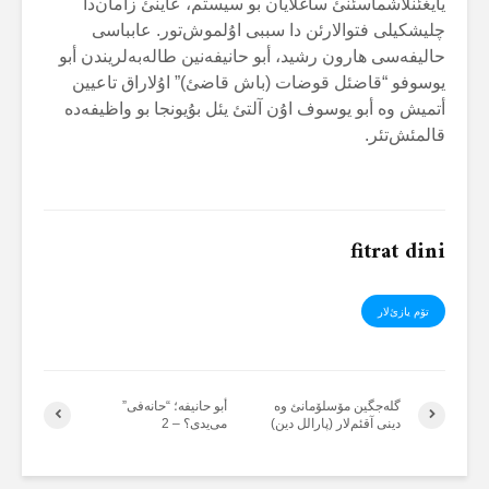
یایغئنلاشماسئنئ ساغلایان بو سیستم، عاینئ زامان‌دا
چلیشکیلی فتوالارئن دا سببی اۇلموش‌تور. عابباسی
حالیفەسی هارون رشید، أبو حانیفەنین طالەبەلریندن أبو
یوسوفو “قاضئل قوضات (باش قاضئ)” اۇلاراق تاعیین
أتمیش وە أبو یوسوف اۇن آلتئ یئل بۇیونجا بو واظیفەدە
قالمئش‌تئر.
fitrat dini
تۆم یازئ‌لار
گلەجگین مۆسلۆمانئ وە
أبو حانیفە؛ “حانەفی”
دینی آقئم‌لار (پارالل دین)
می‌یدی؟ – 2