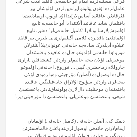
فرعی مسئلەلردە ایمام أبو حانیفەیی تاقلید أدیپ شرعی
عامل‌لردە اۇنون یۇلونو ایزلەین‌لردن اۇلوشان بیر
فئرقادئر. عاقائید أساس‌لارئندا اۇنا اویوپ اویمادئغئ‌نا
باقئلماز. شاید عاقائید آلانئندا دا أبو حانیفەیە تابیع
اۇلموش‌لارسا بونلارا ‘کامیل حانەفی‌لر’ دەنیر. تابیع
اۇلمادئغئ تاقدیردە کلامی أگیلیم‌لری‌نی بلیرتن بیر قایئد
عیلاوە أدیلەرک سادەجە حانەفی عونوانئ‌یلا آنئلئرلار.
فوروع‌دا حانەفی اۇلدوغو حال‌دە عاقیدە باقئمئندان
موعتزیلی اۇلان نیجە عالیم‌لر واردئر. کششافئن یازارئ
جاروللاە زماحشری گیبی… فوروع‌دا حانەفی اۇلدوغو
حال‌دە اوصول‌دە (آصلن) مۆرجیئی وەیا زەیدی اۇلان
نیجەلری واردئر. سۇنوچ اۇلاراق حانەفیلیگین عاقیدە
باقئمئندان موحتلیف دال‌لارئ بولونماق‌تادئر. باعضئسئ
شیعی، باعضئسئ موعتزیلی، باعضئسئ دا مۆرجیئی‌دیر.”
دیمک کی، آصلن حانەفی (کامیل حانەفی) اۇلمایان
ایمام‌لارئن حانەفی اوصول‌لری‌نە باغلئ قالماقسئزئن
وردیگی موحتلیف فتوالار اۇلموش وە بو فتوالار بیر