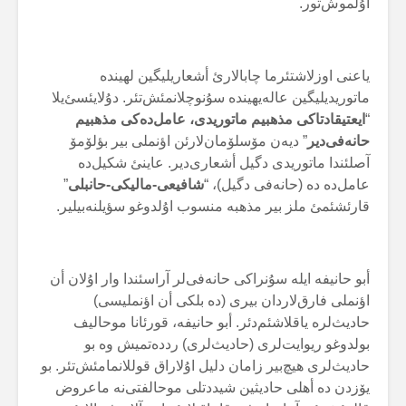
اۇلموش‌تور.
یاعنی اوزلاشتئرما چابالارئ أشعاریلیگین لهیندە
ماتوریدیلیگین عالەیهیندە سۇنوچلانمئش‌تئر. دۇلایئسئ‌یلا
“
ایعتیقادتاکی مذهبیم ماتوریدی، عامل‌دەکی مذهبیم
حانەفی‌دیر
” دیەن مۆسلۆمان‌لارئن اؤنملی بیر بؤلۆمۆ
آصلئندا ماتوریدی دگیل أشعاری‌دیر. عاینئ شکیل‌دە
عامل‌دە دە (حانەفی دگیل)، “
شافیعی-مالیکی-حانبلی
”
قارئشئمئ ملز بیر مذهبە منسوب اۇلدوغو سؤیلنەبیلیر.
أبو حانیفە ایلە سۇنراکی حانەفی‌لر آراسئندا وار اۇلان أن
اؤنملی فارق‌لاردان بیری (دە بلکی أن اؤنملیسی)
حادیث‌لرە یاقلاشئم‌دئر. أبو حانیفە، قورئانا موحالیف
بولدوغو ریوایت‌لری (حادیث‌لری) رددەتمیش وە بو
حادیث‌لری هیچ‌بیر زامان دلیل اۇلاراق قوللانمامئش‌تئر. بو
یۆزدن دە أهلی حادیثین شیددتلی موحالفتی‌نە ماعروض