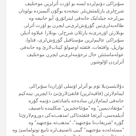
سۇنراکی دؤنم‌لردە ایسە بو اؤزت أثرلرین موحتلیف
شرح‌لری یازئلمئش‌تئر. نتیجەدە بوگۆن ألیمیزدە بولونان
بین‌لرجە جیلدلیک حانەفی لیتراتۆرۆ، أبو حانیفە وە
طالەبەلری‌نین گؤرۆش‌لری‌نی ایچرن بو اؤزت أثرلر،
بونلارئن اۆزەری‌نە یازئلان شرح‌لر، بونلارا عیلاوە أدیلن
سۇنراکی عالیم‌لرین مۆستاقیل گؤرۆش‌لری، فتاوا،
نوازیل، واقئعات، فئقئە اوصولۆ کیتاب‌لارئ وە حانەفی
عولەماسئنئن حال ترجۆمەلری‌نی ایچرن موحتلیف
أثرلردن اۇلوشور.
دۇلایئسئ‌یلا تۆم بو أثرلر اؤنملی اۇران‌دا سۇنراکی
ایمام‌لارئن (فاقیەلرین) قاتقئ‌لارئ‌نئ دا ایچریر. نیتەکیم
حانەفی ایمام‌لارئن سادەجە یاشادئغئ دؤنمە گؤرە
“مۆتقاددیمین” وە “مۆتئاححیرین” شکلیندە تاصنیف
أدیلمەسی، آیرئجا فئقئەتاکی /مذهب‌تەکی دوروم‌لارئ‌نا
گؤرە “شریعات‌تا مۆجتهید”، “مذهب‌تە مۆجتهید” وە
“مسئەلەدە مۆجتهید” گیبی تاصنیف‌لرە تابیع توتولماسئ وە