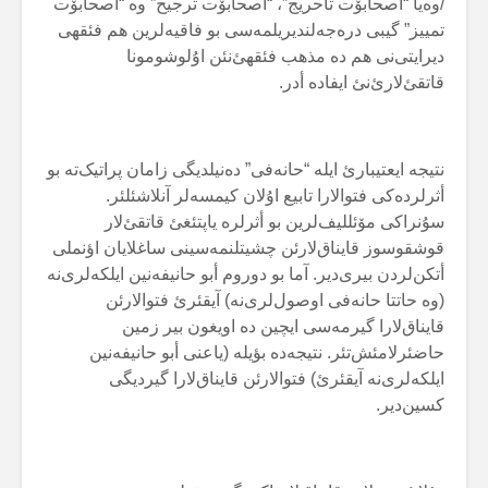
/وەیا “آصحابۆت تاحریج”، “آصحابۆت ترجیح” وە “آصحابۆت
تمییز” گیبی درەجەلندیریلمەسی بو فاقیەلرین هم فئقهی
دیرایتی‌نی هم دە مذهب فئقهئ‌نئن اۇلوشومونا
قاتقئ‌لارئ‌نئ ایفادە أدر.
نتیجە ایعتیبارئ ایلە “حانەفی” دەنیلدیگی زامان پراتیک‌تە بو
أثرلردەکی فتوالارا تابیع اۇلان کیمسەلر آنلاشئلئر.
سۇنراکی مۆئللیف‌لرین بو أثرلرە یاپتئغئ قاتقئ‌لار
قوشقوسوز قایناق‌لارئن چشیتلنمەسینی ساغلایان اؤنملی
أتکن‌لردن بیری‌دیر. آما بو دوروم أبو حانیفەنین ایلکەلری‌نە
(وە حاتتا حانەفی اوصول‌لری‌نە) آیقئرئ فتوالارئن
قایناق‌لارا گیرمەسی ایچین دە اویغون بیر زمین
حاضئرلامئش‌تئر. نتیجەدە بؤیلە (یاعنی أبو حانیفەنین
ایلکەلری‌نە آیقئرئ) فتوالارئن قایناق‌لارا گیردیگی
کسین‌دیر.