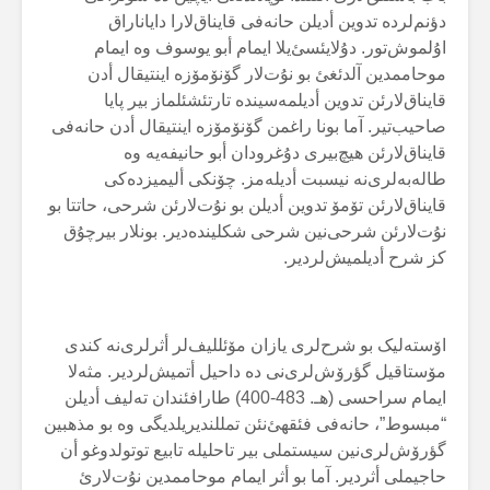
دؤنم‌لردە تدوین أدیلن حانەفی قایناق‌لارا دایاناراق
اۇلموش‌تور. دۇلایئسئ‌یلا ایمام أبو یوسوف وە ایمام
موحاممدین آلدئغئ بو نۇت‌لار گۆنۆمۆزە اینتیقال أدن
قایناق‌لارئن تدوین أدیلمەسیندە تارتئشئلماز بیر پایا
صاحیب‌تیر. آما بونا راغمن گۆنۆمۆزە اینتیقال أدن حانەفی
قایناق‌لارئن هیچ‌بیری دۇغرودان أبو حانیفەیە وە
طالەبەلری‌نە نیسبت أدیلەمز. چۆنکی ألیمیزدەکی
قایناق‌لارئن تۆمۆ تدوین أدیلن بو نۇت‌لارئن شرحی، حاتتا بو
نۇت‌لارئن شرحی‌نین شرحی شکلیندەدیر. بونلار بیرچۇق
کز شرح أدیلمیش‌لردیر.
اۆستەلیک بو شرح‌لری یازان مۆئللیف‌لر أثرلری‌نە کندی
مۆستاقیل گؤرۆش‌لری‌نی دە داحیل أتمیش‌لردیر. مثەلا
ایمام سراحسی (هـ. 483-400) طارافئندان تەلیف أدیلن
“مبسوط”، حانەفی فئقهئ‌نئن تمللندیریلدیگی وە بو مذهبین
گؤرۆش‌لری‌نین سیستملی بیر تاحلیلە تابیع توتولدوغو أن
حاجیملی أثردیر. آما بو أثر ایمام موحاممدین نۇت‌لارئ