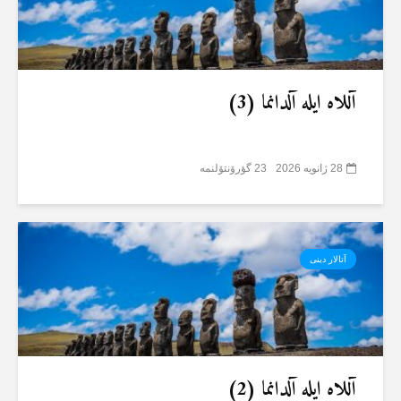
آللاە ایلە آلدانما (3)
28 ژانویه 2026
23 گؤرۆنتۆلنمە
آتالار دینی
آللاە ایلە آلدانما (2)