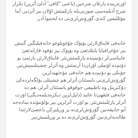
اۆزەریندە یازئلان شرحین (یاعنی “کافی” آدلئ أثرین) تکرار
شرح أدیلمەسی صورتی‌یلە یازئلمئش اۇلان بیر أثردیر. آما
مۆئللیفین کندی گؤرۆش‌لری‌نی دە ایحتیوا أدر.
حانەفی قایناق‌لارئن بۆیۆک چۇغونلوغو حانەفیلیگین گنیش
بیر جۇغرافیایا یایئلدئغئ وە بۆیۆک بیر نۆفوذ قازاندئغئ
عابباسی‌لر دؤنمیندە یازئلمئش‌تئر. قایناق‌لارئن یازئمئ بو
دؤنم‌دە اؤنملی اۇران‌دا آرتمئش وە أثرلر چشیتلنمیش‌تیر.
چۆنکی بو دؤنم‌دە هم حانەفی مۆجتهیدلرین
گؤرۆش‌لری‌نی یانسئتان أثرلر هم چشیتلی بؤلگەلردەکی
دۇکترینل وە تاطبیقی حوقوقو یانسئتان أثرلر، هم دە
حانەفی فئقهئ‌نا عائید (دلیل‌لرین ذیکرەدیلمەدیگی) اؤزت
أثرلر یازئلمئش‌تئر. بو اؤزت أثرلرین بیر بؤلۆمۆندە سادەجە
أبو حانیفەنین گؤرۆش‌لری‌نە یر وریلیرکن باعضئ‌لارئندا
طالەبەلری‌نین گؤرۆش‌لری‌نە دە یر وریلمیش‌تیر.