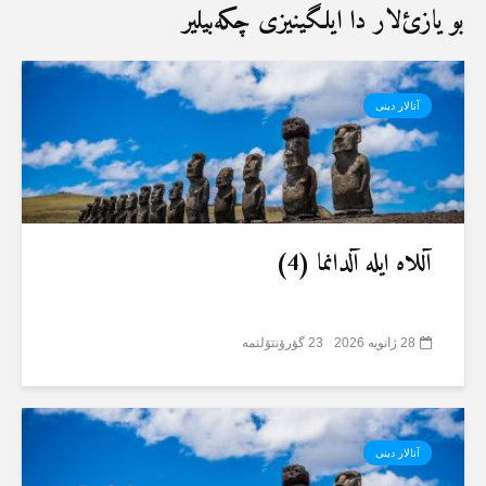
بو یازئ‌لار دا ایلگینیزی چکەبیلیر
آتالار دینی
آللاە ایلە آلدانما (4)
28 ژانویه 2026
23 گؤرۆنتۆلنمە
آتالار دینی