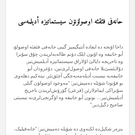
حانەفی فئقئە اوصولۆنۆن سیستماتیزە أدیلمەسی
داحا اؤنجە دە ایفادە أتتیگیمیز گیبی حانەفی فئقئە اوصولۆ،
أبو حانیفە وە اۇنون ایلک دؤنم طالەبەلریندن چۇق سۇنرا
وە تاحریجە دایالئ اۇلاراق سیستماتیزە أدیلمیش‌تیر.
دۇلایئسئ‌یلا حانەفی اوصول‌لری‌نین، دۇغرودان أبو
حانیفەیە نیسبت أدیلەمەیەجگی آچئق‌تئر. نیتەکیم دهلەوی
بو قۇنودا شؤیلە دەمیش‌تیر: “مەوجود اوصولۆن گنلی
سۇنراکی ایمام‌لارئن (فرعی) گؤرۆش‌لریندن تاحریج
أدیلمیش‌تیر… بونون أبو حانیفە وە اؤگرنجی‌لری‌نە نیسبتی
صاحیح دگیل‌دیر.”
بنزەر شکیل‌دە لکنەوی دە شؤیلە دەمیش‌تیر: “حانەفیلیک،