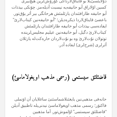
دۇلایئسئ‌یلا بو قایناق‌لارداکی گؤرۆش‌لرین هیچ‌بیری
کسین اۇلاراق أبو حانیفەیە نیسبت أدیلەمز. چۆنکی بیذذات
أبو حانیفە طارافئندان یازئلمئش هرحانگی بیر أثر یۇق‌تور.
باعضئ قایناق‌لاردا ذیکرەدیلن؛ “أبو حانیفەنین کیتاب‌لارئ”
ایفادەسی بیذذات أبو حانیفە طارافئندان یازئلمئش
کیتاب‌لارئ دگیل، أبو حانیفەنین عیلیم مجلیس‌لریندە
توتولان نۇت‌لارئ وە بو نۇت‌لاردان حارەکت‌لە یازئلان
أثرلری (شرح‌لری) ایفادە أدر.
قاضئلئق سیستمی (رسمی مذهب اویغولاماسئ)
حانەفی مذهبی‌نین یایغئنلاشماسئنئ ساغلایان أن اؤنملی
فاکتؤر؛ رسمی مذهب اویغولاماسئ نیدنی‌یلە تاطبیق أدیلن
“قاضئلئق سیستمی” اۇلموش‌تور. آما مذهبین