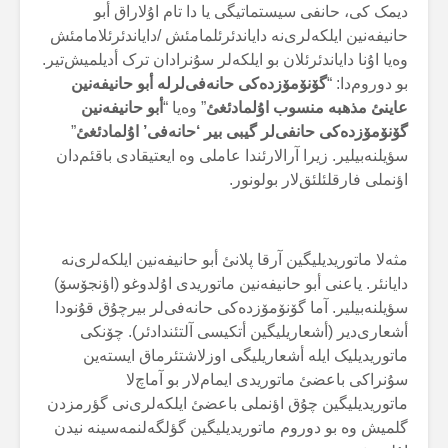
دیمک کی، حانفی سیستماتیگی یا دا تام اۇلاراق أبو
حانیفەنین ایلکەلری‌نە دایاندئرئلمامئش /دایاندئرئلامامئش
وەیا اۇنا دایاندئرئلان بو ایلکەلر سۇنرادان ترک أدیلمیش‌تیر.
بو دوروم‌دا: “
گۆنۆمۆزدەکی حانەفی‌لرلە أبو حانیفەنین
عاینئ مذهبە منسوب اۇلمادئغئ
” وەیا “
أبو حانیفەنین
گۆنۆمۆزدەکی حانفی‌لر گیبی بیر ‘حانەفی’ اۇلمادئغئ
”
سؤیلنەبیلیر. زیرا آرالارئندا عاملی وە ایعتیقادی باقئم‌دان
اؤنملی فارقلئلئق‌لار بولونور.
مثەلا ماتوریدیلیگین آرقا پلانئ أبو حانیفەنین ایلکەلری‌نە
دایانئر. یاعنی أبو حانیفەنین ماتوریدی اۇلدوغو (اؤنجۆسۆ)
سؤیلنەبیلیر. آما گۆنۆمۆزدەکی حانەفی‌لر بیرچۇق قۇنودا
أشعاری‌دیر (أشعاریلیگین أتکیسی آلتئندادئر). چۆنکی
ماتوریدیلیک ایلە أشعاریلیگی اوزلاشتئرماق ایستەین
سۇنراکی باعضئ ماتوریدی ایمام‌لار بو آماچ‌لا
ماتوریدیلیگین چۇق اؤنملی باعضئ ایلکەلری‌نی گؤرمزدن
گلمیش وە بو دوروم ماتوریدیلیگین گؤلگەلنمەسینە نیدن