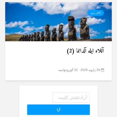
آتالار دینی
آللاە ایلە آلدانما (2)
28 ژانویه 2026
32 گؤرۆنتۆلنمە
آرا