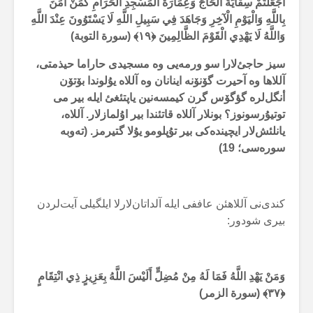
أَجَعَلْتُمْ سِقَايَةَ الْحَاجِّ وَعِمَارَةَ الْمَسْجِدِ الْحَرَامِ كَمَنْ آمَنَ
بِاللَّهِ وَالْيَوْمِ الْآخِرِ وَجَاهَدَ فِي سَبِيلِ اللَّهِ لَا يَسْتَوُونَ عِنْدَ اللَّهِ
وَاللَّهُ لَا يَهْدِي الْقَوْمَ الظَّالِمِينَ
﴿۱۹﴾ (سورة التوبة)
سیز حاجئ‌لارا سو ورمەیی وە مسجیدی حاراما حیذمتی،
آللاها وە آحیرت گۆنۆنە اینانان وە آللاە یۇلوندا بۆتۆن
أنگل‌لرە گؤگۆس گرن کیمسەنین یاپتئغئ ایلە بیر می
توتیۇرسونوز؟ بونلار آللاە قاتئندا بیر اۇلمازلار. آللاە،
یانلئش‌لار ایچیندەکی بیر تۇپلومو یۇلا گتیرمز. (تەوبە
سورەسی؛ 19)
کندی‌نی آللاهئن عاففی ایلە آلداتان‌لارلا ایلگیلی آیت‌لردن
بیری شودور:
وَمَنْ يَهْدِ اللَّهُ فَمَا لَهُ مِنْ مُضِلٍّ أَلَيْسَ اللَّهُ بِعَزِيزٍ ذِي انْتِقَامٍ
﴿۳۷﴾ (سورة الزمر)