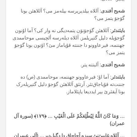
شەیح أفندی
: آللاە بیلدیریرسە بیلەمز می؟ آللاهئن بونا
گۆجۆ یتمز می؟
بایئندئر
: آللاهئن گۆجۆنۆن یتمەدیگی نە وار کی؟ آما اۇنون
گۆجۆیلە دلیل گتیریلمز. آللاە دیلەرسە ألچیسی موحاممدی
جهننمە، فیرعاوونو دا جننتە قۇیاماز مئ؟ اۇنون بونا گۆجۆ
یتمز می؟
شەیح أفندی
: ألبتتە یتر.
بایئندئر
: آما اۇ؛ فیرعاوونو جهننمە، موحاممدی (ص) دە
جننت‌تە قۇیاجاق‌تئر. آرتئق آللاهئن گۆجۆ دلیل گتیریلەرک
بونا آیقئرئ بیر ایددیعا یاپئلاماز.
… وَمَا كَانَ اللَّهُ لِيُطْلِعَكُمْ عَلَى الْغَيْبِ … ﴿۱۷۹﴾ (سورة آل
عمران)
… آللاە غایبئ‌نئ سیزە آچاجاق دا دگیل‌دیر… (آلی عیمران