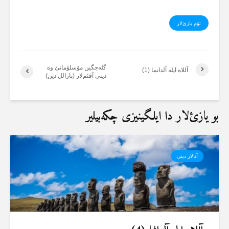
تۆم یازئ‌لار
گلەجگین مۆسلۆمانئ وە
آللاە ایلە آلدانما (1)
دینی آقئم‌لار (پارالل دین)
بو یازئ‌لار دا ایلگینیزی چکەبیلیر
آتالار دینی