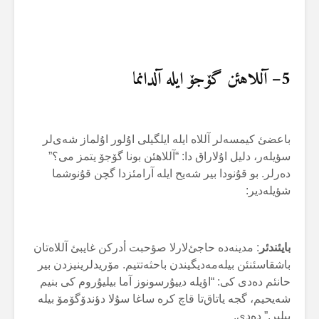
5
– آللاهئن گۆجۆ ایلە آلدانما
باعضئ کیمسەلر آللاە ایلە ایلگیلی اۇلور اۇلماز شەی‌لر
سؤیلەر، دلیل اۇلاراق دا: “آللاهئن بونا گۆجۆ یتمز می؟”
دەرلر. بو قۇنودا بیر شەیح ایلە آرامئزدا گچن قۇنوشما
شؤیلەدیر:
بایئندئر
: مدینەدە حاجئ‌لارلا صؤحبت أدرکن غایبئ آللاەتان
باشقاسئنئن بیلەمەدیگیندن باحثەتتیم. مۆریدلرینیزدن بیر
حانئم دەدی کی: “اؤیلە دییۇرسونوز آما بیلیۇروم کی بنیم
شەیحیم، گجە یاتاق‌تا قاچ کرە ساغا سۇلا دؤندۆگۆمۆ بیلە
بیلیر.” دەدی.