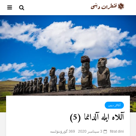
آتالار دینی
آللاە ایلە آلدانما (5)
fitrat dini
3 سپتامبر 2020
369 گؤرۆنتۆلنمە