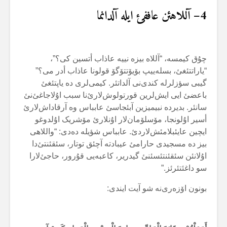
4
– آللاهئن عاففئ ایلە آلدانما
چۇق کیمسە، “آللاە بیزە نییە عاذاب أتسین کی؟”،
“یاراتتئغئ، بسلەییپ بۆیۆتتۆگۆ قولونا عاذاب أدر می؟”
گیبی سؤزلرلە کندی‌نی آلداتئر. کیمی‌لری دە یاپتئغئ
باعضئ ایی ایش‌لرین قورتولوش‌لارئ‌نا سبب اۇلاجاغئ‌نئ
سانئر. بدیردە نبیمیزین آبئجاسئ عابباس وە آرقاداش‌لارئ
أسیر اۇلونجا، مۆسلۆمان‌لار اۇنلارئ مۆشریک اۇلدوغو
ایچین عایئبلامئش‌لاردئ. عابباس شؤیلە دەدی: “واللاهی
بیز دە مسجیدی حارامئ عیبادتە آچئق توتار، سئقئنتئ‌دا
اۇلانئن سئقئنتئسئنئ گیدریر، کاعبەیی قۇرور، حاجئ‌لارا
سو داغئتئرئز.”
بونون اۆزەری‌نە شو آیت ایندی: