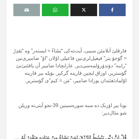
فارقلئ آنلامئن سببی، آیت‌تەکی “یَشَاءُ = ایستەر” وە “یَقدِرُ
= گۆجۆ یتر” فیعیل‌لری‌نین فاعیلی اۇلان “اۇ” ضامیری‌نین
“راببە” دؤندۆرۆلمەسی‌دیر. عارابچادا ضامیر أن یاقئنئ‌نئ
گؤستریر، اوزاق ایچین قارینە گرکیر. بؤیلە بیر قارینە
اۇلمادئغئندان بورادا ضامیر، “مَن = کیم”ی گؤستریر.
بونا بیر اؤرنک دە سبە سورەسینین 39-نجو آیتی‌نە وریلن
شو مئال‌دیر:
قُلْ إِنَّ رَبِّي يَبْسُطُ الرِّزْقَ لِمَنْ يَشَاءُ مِنْ عِبَادِهِ وَيَقْدِرُ لَهُ …