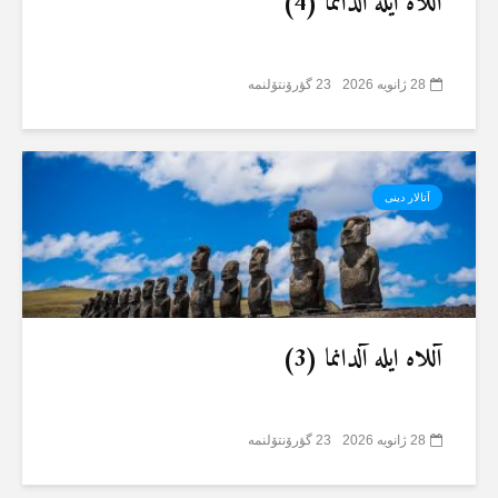
آللاە ایلە آلدانما (4)
28 ژانویه 2026
23 گؤرۆنتۆلنمە
آتالار دینی
آللاە ایلە آلدانما (3)
28 ژانویه 2026
23 گؤرۆنتۆلنمە