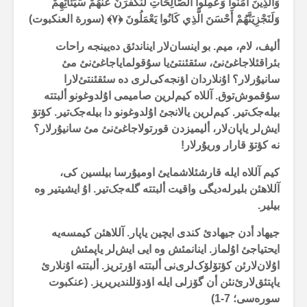
وَالَّذِينَ آمَنُوا وَعَمِلُوا الصَّالِحَاتِ لَنُكَفِّرَنَّ عَنْهُمْ سَيِّئَاتِهِمْ
وَلَنَجْزِيَنَّهُمْ أَحْسَنَ الَّذِي كَانُوا يَعْمَلُونَ ﴿۷﴾ (سورة العنکبوت)
ألیف، لام، میم. بو اینسان‌لار ایناندئق دەیینجە راحات
بئراقئلاجاغئ‌نئ، سئقئنتئ‌یا سۇقولمایاجاغئ‌نئ مئ
سانیۇرلار؟ اۇنلاردان اؤنجەکی‌لری دە سئقئنتئ‌لارا
سۇقموش‌توق. آللاە کیم‌لرین صامیمی اۇلدوغونو ألبتتە
بیلەجک‌تیر. کیم‌لرین یالانجئ اۇلدوغونو دا بیلەجک‌تیر. کؤتۆ
ایش‌لر یاپان‌لار، ألیمیزدن قورتولاجاغئ‌نئ مئ سانیۇرلار؟
نە کؤتۆ قارار وریۇرلار!
کیم آللاە ایلە قارشئلاشمایئ اومیۇرسا بیلسین کی،
آللاهئن بلیرلەدیگی واقیت ألبتتە گلەجک‌تیر. اۇ ایشیتیر وە
بیلیر.
جیهاد أدن جیهادئ کندی ایچین یاپار. آللاهئن کیمسەیە
ایحتیاجئ اۇلماز. اینانمئش وە ایی ایش‌لر یاپمئش
اۇلان‌لارئن کؤتۆلۆک‌لری‌نی ألبتتە اؤرتریز. ألبتتە اۇنلارئ
یاپتئق‌لارئ‌نئن أن گۆزلی ایلە اؤدۆللندیریریز. (عنکبوت
سورەسی؛ 7-1)