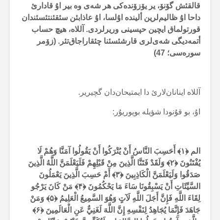
قالقئش گۆنۆ، یر یۆزۆندەکی هر شەی وە بیر اۇ قادارئ
داحا اۇ ظالیم‌لرین ألیندە اۇلسا، اۇ عاذابئن سئقئنتئسئندان
قورتولماق ایچین حپسینی وریرلردی. آللاە، هیچ حساب
أتمەدیگی شەی‌لری قارشئسئنا چئقاراجاق‌تئر. (زۆمر
سورەسی؛ 47)
آللاە اینانان‌لارئ دا ایمتیحان‌دان گچیریر.
اۇ، بو قۇنودا شؤیلە بویوریۇر:
الم ﴿۱﴾ أَحَسِبَ النَّاسُ أَنْ يُتْرَكُوا أَنْ يَقُولُوا آمَنَّا وَهُمْ لَا
يُفْتَنُونَ ﴿۲﴾ وَلَقَدْ فَتَنَّا الَّذِينَ مِنْ قَبْلِهِمْ فَلَيَعْلَمَنَّ اللَّهُ الَّذِينَ
صَدَقُوا وَلَيَعْلَمَنَّ الْكَاذِبِينَ ﴿۳﴾ أَمْ حَسِبَ الَّذِينَ يَعْمَلُونَ
السَّيِّئَاتِ أَنْ يَسْبِقُونَا سَاءَ مَا يَحْكُمُونَ ﴿۴﴾ مَنْ كَانَ يَرْجُو
لِقَاءَ اللَّهِ فَإِنَّ أَجَلَ اللَّهِ لَآتٍ وَهُوَ السَّمِيعُ الْعَلِيمُ ﴿۵﴾ وَمَنْ
جَاهَدَ فَإِنَّمَا يُجَاهِدُ لِنَفْسِهِ إِنَّ اللَّهَ لَغَنِيٌّ عَنِ الْعَالَمِينَ ﴿۶﴾