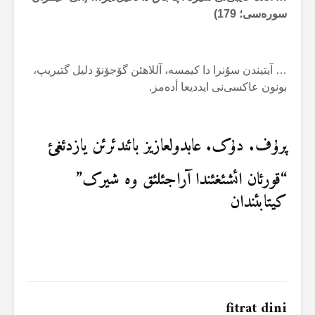
سورەسی؛ 179)
… آیتیندن سۇنرا دا کیمسە، آللاهئن گۆجۆنۆ دلیل گتیریپ،
بونون عاکسی‌نی ایددیعا أدەمز.
پرۇف. دۇک. عابدولعازیز بائندئرئن یازدئغئ
“قورئان ائشئغئندا آراجئلئق وە شیرک”
کیتابئندان
fitrat dini