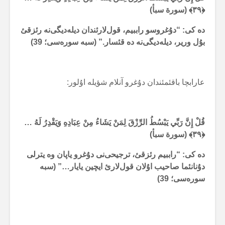
﴿۳۹﴾ (سورة سبأ)
دە کی: “دۇغروسو راببیم، قول‌لارئندان دیلەدیگی‌نە رئزقئ
بۇل وریر، دیلەدیگی‌نە دە قئسار.” (سبە سورەسی؛ 39)
عارابچا باقئمئندان دۇغرو آنلام شؤیلە اۇلور:
قُلْ إِنَّ رَبِّي يَبْسُطُ الرِّزْقَ لِمَنْ يَشَاءُ مِنْ عِبَادِهِ وَيَقْدِرُ لَهُ …
﴿۳۹﴾ (سورة سبأ)
دە کی: “راببیم رئزقئ، ترجیحی‌نی دۇغرو یاپان وە یترلی
دۇنانئما صاحیب اۇلان قول‌لارئ ایچین یایار…” (سبە
سورەسی؛ 39)