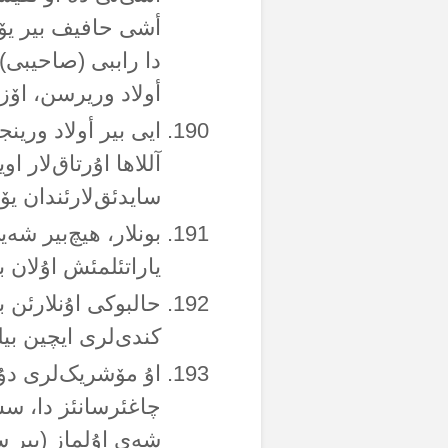
أشی حافیف بیر یۆک 
دا راببی (صاحیبی) ا
أولاد وریرسن، اۆزر
ایی بیر أولاد ورینج
آللاها اۇرتاق‌لار او
سایدئق‌لارئندان یۆ
بونلار، هیچ‌بیر شە
یاراتئلمئش اۇلان ب
حالبوکی اۇنلارئن بو
کندی‌لری ایچین بیل
اۇ مۆشریک‌لری دۇغ
چاغئرسانئز دا، سس
شەی اۇلماز (بیر سۇ