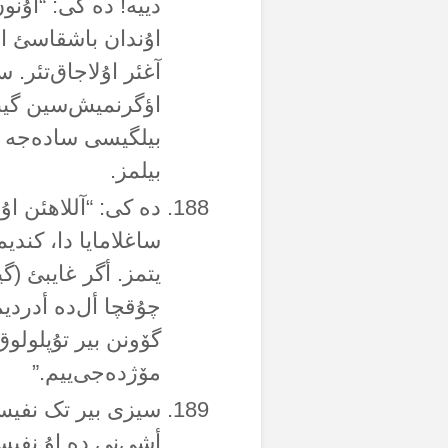
دییە! دە کی: “اۇنو
اۇندان باشقاسئ اۇ
آغئر اۇلاجاق‌تئر.
اؤگرنمیش‌سین گیبی
بیلگیسی سادەجە آلل
بیلمز.
دە کی: “آللاهئن اۇ
ساغلامایا دا، کند
یتمز. أگر غایبئ (
چۇقچا أل‌دە أدردیم
گۆونن بیر تۇپلولو
مۆژدەجی‌ییم.”
سیزی بیر تک نفیس‌
أشی‌نی دە اۇ نفیس