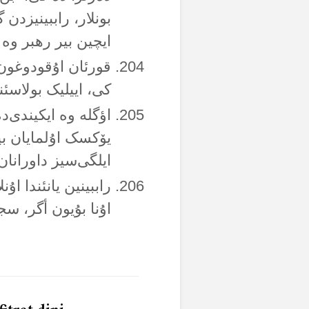
بونلار، راببینیزدن
ایچین بیر رهبر وە ا
قورئان اۇقودوغون
کی، اییلیک بولاسئنئ
اؤگلە وە ایکیندی‌دە
یۆکسک اۇلمایان بی
ایلگی‌سیز داورانان‌
راببینین یانئندا اۇ
اۇنا بۇیون أگر، سج