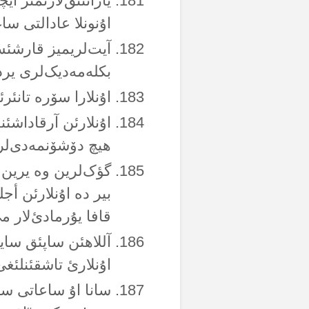
یاراتتئق‌لارئمئز ا
اۇنونلا عادالتی ساغ
آیت‌لریمیز قارشئسئ
بکلەمەدیک‌لری یردن
اۇنلارا سۆرە تانئر
اۇنلارئن آرقاداشئ
هیچ دۆشۆنمەدی‌لر 
گؤک‌لرین وە یرین 
بیر دە اۇنلارئن أج
قافا یۇرمادئ‌لار 
آللاهئن ساپئق ساید
اۇنلارئ تاشقئنلئغئ 
سانا اۇ ساعاتی سۇ