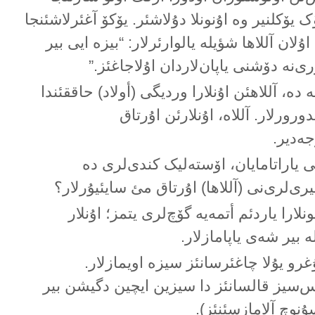
یۆکلنیر وە اۇنونلا دۇلاشئر. یۆکۆ آغئرلاشئنجا
ۇلان آللاها شؤیلە یالوارئرلار: “بیزە ایی بیر
ی‌نە دۆشنی یاپان‌لاردان اۇلاجاغئز.”
ە دە، آللاهئن اۇنلارا وردیگی (أولاد) حاققئندا
یدورورلار. آللاە، اۇنلارئن اۇرتاق
جەدیر.
یی یاراتامایان، اۆستەلیک کندی‌لری دە
یری‌لری‌نی (آللاها) اۇرتاق مئ سایئیۇرلار؟
نلارا یاردئم أتمەیە گۆچ‌لری یتمز؛ اۇنلار
ە بیر شەی یاپامازلار.
رو یۇلا چاغئرسانئز سیزە اویمازلار.
‌سیز قالسانئز دا سیزین ایچین دگیشن بیر
نوچ آلامازسئنئز).