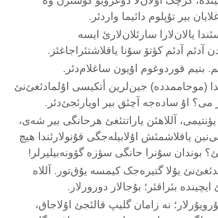
یچیندە، گرچک اۇلان‌لا دۇغرویو گؤسترن وە
لایان بیر تۇپلوم دائیما واردئر.
ندا یالان‌لارا سارئلان‌لارئ ایسە
 آدئم آدئم کؤتۆ سۇنا یاقلاشتئراجاغئز.
ئم. بنیم قوردوغوم اۇیون ساغلام‌دئر.
ندا (موحاممددە) جین‌لرین أتکیسی اۇلمادئغئ‌نئ
می؟ اۇ سادەجە آچئق بیر اویارئجئ‌دئر.
یؤنتیمی، آللاهئن یاراتتئغئ هرحانگی بیر شەی،
لی‌نین یاقلاشمئش اۇلابیلەجگی قۇنولارئندا هیچ
مئ؟ بوندان سۇنرا حانگی سؤزە گۆونەبیلیرلر!
ئغئ‌نئ یۇلا گتیرەجک کیمسە یۇق‌تور. آللاە
ایچیندە بئراقئر؛ بۇجالار دورورلار.
رویۇرلار؛ نە زامان گلیپ قالئجئ اۇلاجاق،