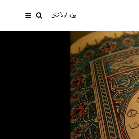
بیزە اولاشئن