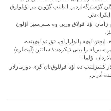
 گلن گؤسترگەلردیر. اینانئپ گۆونن بیر تۇپلولوق
یکرام‌دئر.
 زامان اۇنا قولاق ورین وە سس‌سیز اۇلون
ز.
، ایچ‌تن ایچە یالواراراق، قۇرقو ایچیندە،
ر سس‌لە راببینی ذیکرەت! ساقئن (آیت‌لرە)
لاردان اۇلما!”
نلار کیبیرلنیپ دە اۇنا قوللوق‌تان گری دورمازلار.
دە أدرلر.