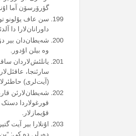
گؤرۆرسۆن آما اۇنل
سن عاف یۇلونو توت
داورانان‌لارا دا آلدئ
شەیطان‌دان بیر دۆ
وە بیلن اۇدور.
یانلئش‌لاردان ساقئ
سارئنجا، عاقئل‌لار
(آیت‌لری) حاطئرل
شەیطان‌لارئن قاردش
قورغولاردا دستک وری
قۇیمازلار.
اۇنلارا بیر آیت گت
دەرلر. دە کی: “بن 