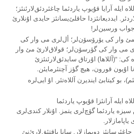
اە ایلە آرایا قۇیوپ یاردئما چاغئردئق‌لارئنئز؛
دئر. ایددیعانئزدا حاقلئ‌یسانئز حایدی اۇنلارئ
جواب ورسین‌لر!
ئ مئ وار کی یۆرۆسۆن‌لر؛ أل‌لری می وار کی
ی می وار کی گؤرسۆن‌لر؛ قولاق‌لارئ مئ وار
 کی: “(آللاها) اۇرتاق سایدئق‌لارئنئزئ
ا اۇیون قورون، هیچ گؤز آچتئرمایئن.
م)، بو کیتابئ ایندیرن آللاەتئر. اۇ ایی‌لرە
اە ایلە آرانئزا قۇیوپ یاردئما
 سیزە یاردئما گۆچ‌لری یتمز. اۇنلار کندی‌لری
یاپامازلار.
چاغئرسانئز دویمازلار. سانا باقتئق‌لارئ‌نئ