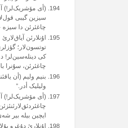
(أی مۆشریک‌لر!) آلل
سیزین گیبی قول‌لار
چاغئرئن دا سیزە 
اۇنلارئن آیاق‌لار
توتسون‌لار؛ گؤزلر
کی دینلەسین‌لر! دە
چاغئرئن، سۇنرا بان
بنیم ولیم (أن یاقئنئ
ولیلیک أدر.”
(أی مۆشریک‌لر!) آلل
چاغئردئق‌لارئنئزئن
ایچین بیلە بیر شەی 
اۇنلارئ دۇغرو یۇلا 