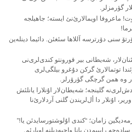
ار گؤرمزلر.
! ماعروفا اویمالارئ‌نئ ایستە؛ جاهیلجە
رما!
رتۆ سنی دۆرترسە آللاها سئغئن. دائیما دینلەین
نان‌لار، شەیطانی بیر قورونتو کندی‌لری‌نی
ئندا توتمالارئ گرکن دۇغرو بیلگی‌لری
ار وە همن گرچگی گؤرۆرلر.
‌لری‌نە گلینجە؛ شەیطان‌لار اۇنلارا یانلئش
ر، اۇنلار دا أل‌لریندن گلنی آردلارئ‌نا
یرمەدیگین زامان؛ “کندی اۇلوشتورسایدئن یا!”
سادەجە راببیم‌دن بانا واحیەدیلنە اویارئم.