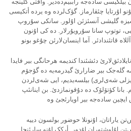
ن بیلگیسی سادەجە راببیم‌دەدیر. واقتی گلینجە
نو اۇرتایا چئقارماز. گؤک‌لردە وە یردە أتکیسی
 سیزە گلیشی آنسئزئن اۇلور. سانکی سۇروپ
، توتوپ سانا سۇرویۇرلار. دە کی اۇنون
اە قاتئندادئر. آما اینسان‌لارئن چۇغو بونو
نایلادئق‌لارئ دئشئندا کندیمە هرحانگی بیر فایدا
یمە گلەجک بیر ضارارئ گیدرمەیە دە گۆجۆم
گیزلی شەی‌لری) بیلسەیدیم، ایی شەی‌لردن
. بانا کؤتۆلۆک دە دۇقونمازدئ. بن اینانئپ
ق ایچین سادەجە بیر اویارئجئ وە
تن یاراتان، اۇنونلا حوضور بولسون دییە
‌تن اۇلوشتوران اۇدور. أرکک اۇنو سارئنجا