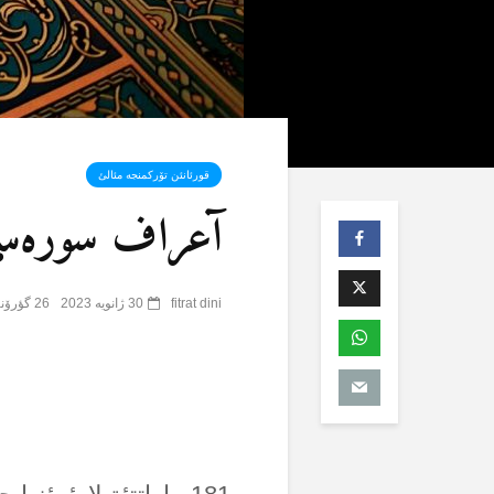
قورئانئن تۆرکمنجە مئالئ
آعراف سورەسی (7) 
fitrat dini
30 ژانویه 2023
26 گؤرۆنتۆلنمە