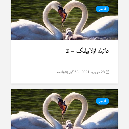
أگیتیم
عائیلە اۇلابیلمک – 2
28 فووریه 2021
68 گؤرۆنتۆلنمە
أگیتیم