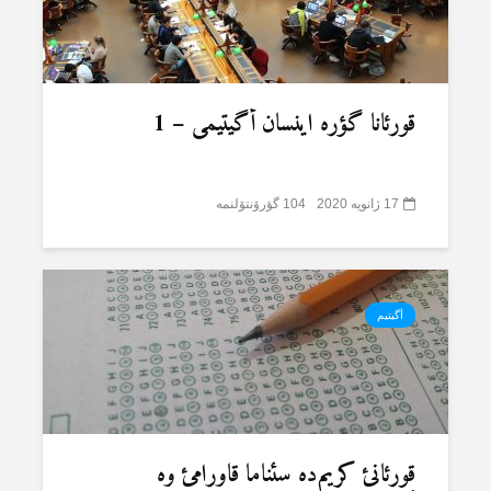
قورئانا گؤرە اینسان أگیتیمی – 1
17 ژانویه 2020
104 گؤرۆنتۆلنمە
أگیتیم
قورئانئ کریم‌دە سئناما قاورامئ وە