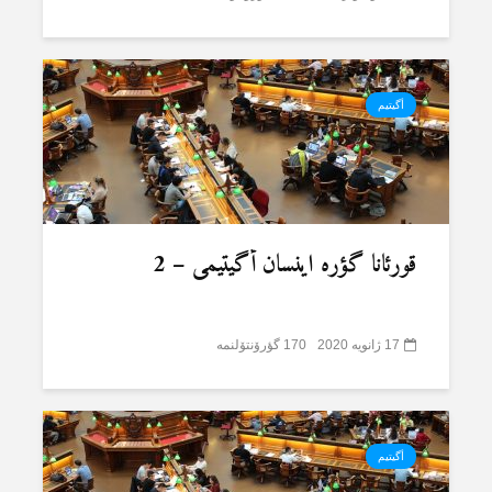
أگیتیم
قورئانا گؤرە اینسان أگیتیمی – 2
17 ژانویه 2020
170 گؤرۆنتۆلنمە
أگیتیم