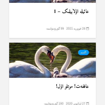
عائیلە اۇلابیلمک – 1
28 فووریه 2021
99 گؤرۆنتۆلنمە
أگیتیم
عاففەت! موتلو اۇل!
27 اوکتوبر 2020
180 گؤرۆنتۆلنمە