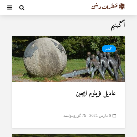
أگیتیم
أگیتیم
عادیل تۇپلوم ایچین
8 مارس 2021
75 گؤرۆنتۆلنمە